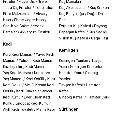
Filtreler
/
Fluval Dış Filtreler
Kuş Mamaları
Tetra Dış Filtreler
/
Tetra Isıtıcı
Kuş Aksesuarları
/
Kuş Krakeri
Filtre Malzemeleri
/
Akvaryum
Kuş Banyoluğu
/
Doğal Dal
Isıtıcı
/
Eheim Jager Isıtıcı
/
Darı
Sağlık ve Bakım
/
Yedek
Ferplast Kuş Kafesi
/
Dayang
Parçalar
/
Akvaryum Testleri
Papağan Kafesi
/
Kuş Sağlığı
Vision Kuş Kafesi
/
Gaga Taşı
Kedi
Kemirgen
Kuru Kedi Maması
/
Yavru Kedi
Maması
/
Yetişkin Kedi Maması
Kemirgen Yemleri
/
Tavşan
Kısırlaştırılmış Kedi Mamaları
Yemi
/
Kemirgen Krakerleri
Yaş Kedi Maması
/
Konserve
Hamster Yemi
/
Ginepig
Yaş Maması
/
Kedi Ödülü
/
Kuru
Yemleri
Kedi Ödülü
/
Me-O Krema Kedi
Tavşan Kafesi
/
Hamster
Ödülü
/
Kedi Kumları
/
Sanicat
Kafesi
Kedi Kumu
/
Ever Clean Kedi
Ginepig Kafesi
/
Hamster Çarkı
Kumu
/
Lindocat Kedi Kumu
/
Sürüngen
Akıllı Kedi Tuvaleti
/
Mama Kabı