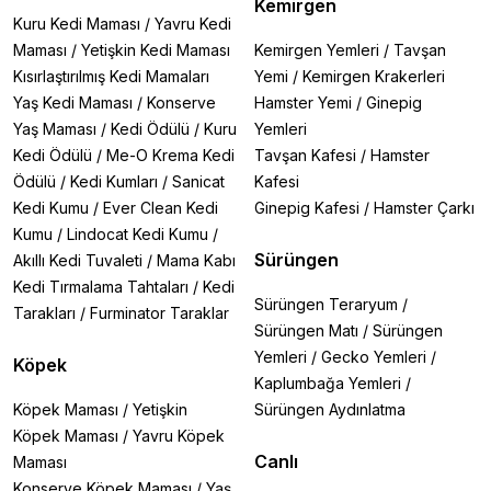
Kemirgen
Kuru Kedi Maması
/
Yavru Kedi
Maması
/
Yetişkin Kedi Maması
Kemirgen Yemleri
/
Tavşan
Kısırlaştırılmış Kedi Mamaları
Yemi
/
Kemirgen Krakerleri
Yaş Kedi Maması
/
Konserve
Hamster Yemi
/
Ginepig
Yaş Maması
/
Kedi Ödülü
/
Kuru
Yemleri
Kedi Ödülü
/
Me-O Krema Kedi
Tavşan Kafesi
/
Hamster
Ödülü
/
Kedi Kumları
/
Sanicat
Kafesi
Kedi Kumu
/
Ever Clean Kedi
Ginepig Kafesi
/
Hamster Çarkı
Kumu
/
Lindocat Kedi Kumu
/
Sürüngen
Akıllı Kedi Tuvaleti
/
Mama Kabı
Kedi Tırmalama Tahtaları
/
Kedi
Sürüngen Teraryum
/
Tarakları
/
Furminator Taraklar
Sürüngen Matı
/
Sürüngen
Yemleri
/
Gecko Yemleri
/
Köpek
Kaplumbağa Yemleri
/
Köpek Maması
/
Yetişkin
Sürüngen Aydınlatma
Köpek Maması
/
Yavru Köpek
Canlı
Maması
Konserve Köpek Maması
/
Yaş