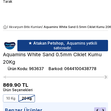
Tarak
/
Akvaryum Bitki Kumları
/
Aquamins White Sand 0.5mm Ciklet Kumu 20
★ Atakan Petshop,
Aquamins yetkili
satıcısıdır.
Aquamins White Sand 0.5mm Ciklet Kumu
20Kg
Ürün Kodu
:
963637
Barkod
:
0644100438778
869.90
TL
Ürün Seçenekleri
10 Kg
20 Kg
Benzer Ürünler