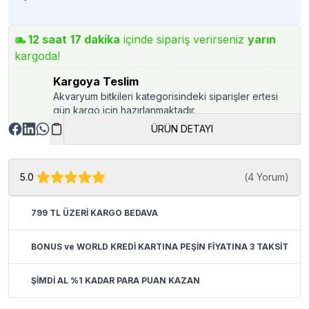
12
saat
17
dakika
içinde sipariş verirseniz
yarın
kargoda!
Kargoya Teslim
Akvaryum bitkileri kategorisindeki siparişler ertesi
gün kargo için hazırlanmaktadır.
ÜRÜN DETAYI
5.0
(
4 Yorum
)
799 TL ÜZERİ KARGO BEDAVA
BONUS ve WORLD KREDİ KARTINA PEŞİN FİYATINA 3 TAKSİT
ŞİMDİ AL %1 KADAR PARA PUAN KAZAN