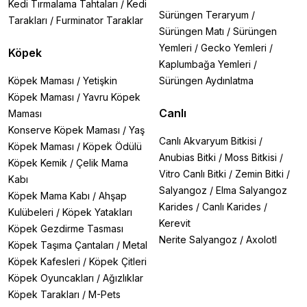
Kedi Tırmalama Tahtaları
/
Kedi
Sürüngen Teraryum
/
Tarakları
/
Furminator Taraklar
Sürüngen Matı
/
Sürüngen
Yemleri
/
Gecko Yemleri
/
Köpek
Kaplumbağa Yemleri
/
Köpek Maması
/
Yetişkin
Sürüngen Aydınlatma
Köpek Maması
/
Yavru Köpek
Canlı
Maması
Konserve Köpek Maması
/
Yaş
Canlı Akvaryum Bitkisi
/
Köpek Maması
/
Köpek Ödülü
Anubias Bitki
/
Moss Bitkisi
/
Köpek Kemik
/
Çelik Mama
Vitro Canlı Bitki
/
Zemin Bitki
/
Kabı
Salyangoz
/
Elma Salyangoz
Köpek Mama Kabı
/
Ahşap
Karides
/
Canlı Karides
/
Kulübeleri
/
Köpek Yatakları
Kerevit
Köpek Gezdirme Tasması
Nerite Salyangoz
/
Axolotl
Köpek Taşıma Çantaları
/
Metal
Köpek Kafesleri
/
Köpek Çitleri
Köpek Oyuncakları
/
Ağızlıklar
Köpek Tarakları
/
M-Pets