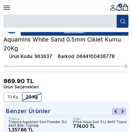
2
/
Akvaryum Bitki Kumları
/
Aquamins White Sand 0.5mm Ciklet Kumu 20
★ Atakan Petshop,
Aquamins yetkili
satıcısıdır.
Aquamins White Sand 0.5mm Ciklet Kumu
20Kg
Ürün Kodu
:
963637
Barkod
:
0644100438778
869.90
TL
Ürün Seçenekleri
10 Kg
20 Kg
Benzer Ürünler
Tropica
Diğer
Tropica Aquarium Soil Powder 3Lt
Prize Aqua Soil 3 Lt Aktif Toprak
Aktif Bitki Toprağı
774.00 TL
1,357.86 TL