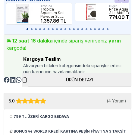
Tropica
Diğer
Tropica
Prize Aqua Soi
Aquarium Soil
3 Lt Aktif Topr
Powder 3Lt
774.00 TL
Aktif Bitki
1,357.86 TL
Toprağı
12
saat
16
dakika
içinde sipariş verirseniz
yarın
kargoda!
Kargoya Teslim
Akvaryum bitkileri kategorisindeki siparişler ertesi
gün kargo için hazırlanmaktadır.
ÜRÜN DETAYI
5.0
(
4 Yorum
)
799 TL ÜZERİ KARGO BEDAVA
BONUS ve WORLD KREDİ KARTINA PEŞİN FİYATINA 3 TAKSİT