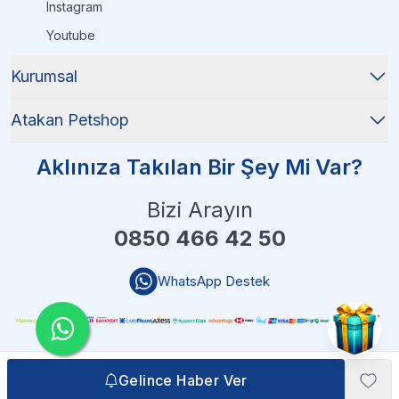
Instagram
Youtube
Kurumsal
Atakan Petshop
Aklınıza Takılan Bir Şey Mi Var?
Bizi Arayın
0850 466 42 50
WhatsApp Destek
Gelince Haber Ver
Gelince Haber Ver
Atakan Petshop - 2025 Tüm Hakları Saklıdır
| Reliefers Digital