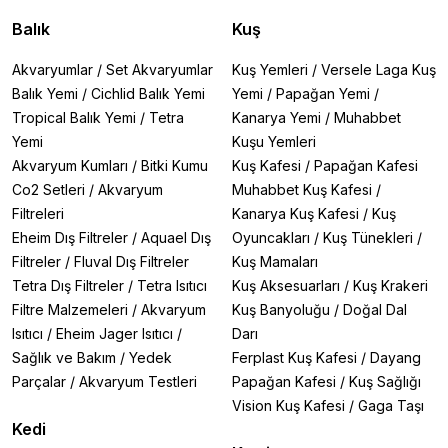
Balık
Kuş
Akvaryumlar
/
Set Akvaryumlar
Kuş Yemleri
/
Versele Laga Kuş
Balık Yemi
/
Cichlid Balık Yemi
Yemi
/
Papağan Yemi
/
Tropical Balık Yemi
/
Tetra
Kanarya Yemi
/
Muhabbet
Yemi
Kuşu Yemleri
Akvaryum Kumları
/
Bitki Kumu
Kuş Kafesi
/
Papağan Kafesi
Co2 Setleri
/
Akvaryum
Muhabbet Kuş Kafesi
/
Filtreleri
Kanarya Kuş Kafesi
/
Kuş
Eheim Dış Filtreler
/
Aquael Dış
Oyuncakları
/
Kuş Tünekleri
/
Filtreler
/
Fluval Dış Filtreler
Kuş Mamaları
Tetra Dış Filtreler
/
Tetra Isıtıcı
Kuş Aksesuarları
/
Kuş Krakeri
Filtre Malzemeleri
/
Akvaryum
Kuş Banyoluğu
/
Doğal Dal
Isıtıcı
/
Eheim Jager Isıtıcı
/
Darı
Sağlık ve Bakım
/
Yedek
Ferplast Kuş Kafesi
/
Dayang
Parçalar
/
Akvaryum Testleri
Papağan Kafesi
/
Kuş Sağlığı
Vision Kuş Kafesi
/
Gaga Taşı
Kedi