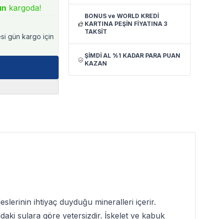
ın
kargoda!
BONUS ve WORLD KREDİ
KARTINA PEŞİN FİYATINA 3
TAKSİT
esi gün kargo için
ŞİMDİ AL %1 KADAR PARA PUAN
KAZAN
ideslerinin ihtiyaç duyduğu mineralleri içerir.
aki sulara göre yetersizdir. İskelet ve kabuk