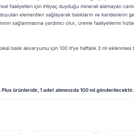
sal faaliyetleri için ihtiyaç duyduğu minerali alamayan canl
ç duyulan elementleri sağlayarak balıkların ve karideslerin g
nın sağlanmasına yardımcı olur, üreme faaliyetlerini hızlan
ikal balık akvaryumu için 100 lt’ye haftalık 3 ml eklenmesi ta
Plus ürünleridir, 1 adet alımınızda 100 ml gönderilecektir.