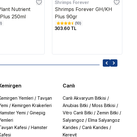
Shrimps Forever
D
lant Nutrient
Shrimps Forever GH/KH
D
 Plus 250ml
Plus 90gr
S
3
)
(
10
)
303.60 TL
1,
Kemirgen
Canlı
Kemirgen Yemleri
/
Tavşan
Canlı Akvaryum Bitkisi
/
Yemi
/
Kemirgen Krakerleri
Anubias Bitki
/
Moss Bitkisi
/
Hamster Yemi
/
Ginepig
Vitro Canlı Bitki
/
Zemin Bitki
/
Yemleri
Salyangoz
/
Elma Salyangoz
Tavşan Kafesi
/
Hamster
Karides
/
Canlı Karides
/
Kafesi
Kerevit