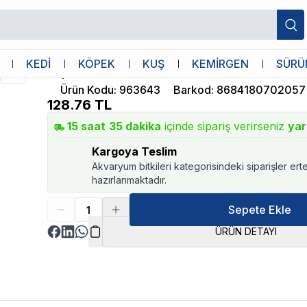
zenleyicisi 100ml
Aquamins
KEDİ
KÖPEK
KUŞ
KEMİRGEN
SÜRÜ
Aquamins Minerals Plus Mineral Düzenle
Ürün Kodu
:
963643
Barkod
:
8684180702057
128.76
TL
15
saat
35
dakika
içinde sipariş verirseniz
yar
Kargoya Teslim
Akvaryum bitkileri kategorisindeki siparişler ert
hazırlanmaktadır.
Sepete Ekle
ÜRÜN DETAYI