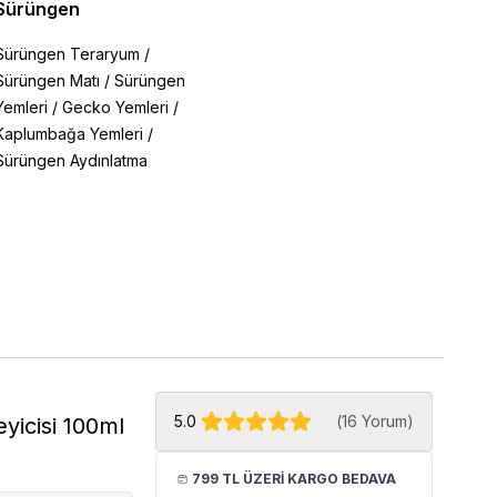
Sürüngen
Sürüngen Teraryum
/
Sürüngen Matı
/
Sürüngen
Yemleri
/
Gecko Yemleri
/
Kaplumbağa Yemleri
/
Sürüngen Aydınlatma
5.0
(
16 Yorum
)
yicisi 100ml
799 TL ÜZERİ KARGO BEDAVA