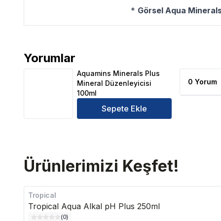
*
Görsel Aqua Minerals 
Yorumlar
Aquamins Minerals Plus Mineral Düzenleyicisi 100m
Aquamins Minerals Plus
0 Yorum
Mineral Düzenleyicisi
100ml
Sepete Ekle
Ürünlerimizi Keşfet!
Tropical
Tropical Aqua Alkal pH Plus 250ml
(
0
)