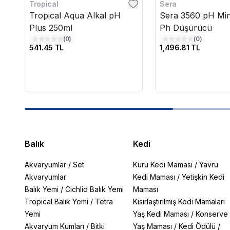
Tropical
Sera
Tropical Aqua Alkal pH
Sera 3560 pH Mi
Plus 250ml
Ph Düşürücü
(
0
)
(
0
)
541.45 TL
1,496.81 TL
Balık
Kedi
Akvaryumlar
/
Set
Kuru Kedi Maması
/
Yavru
Akvaryumlar
Kedi Maması
/
Yetişkin Kedi
Balık Yemi
/
Cichlid Balık Yemi
Maması
Tropical Balık Yemi
/
Tetra
Kısırlaştırılmış Kedi Mamaları
Yemi
Yaş Kedi Maması
/
Konserve
Akvaryum Kumları
/
Bitki
Yaş Maması
/
Kedi Ödülü
/