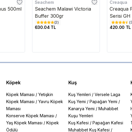
Seachem
Creaqua
nus 500ml
Seachem Malawi Victoria
Creaqua P
Buffer 300gr
Serisi GH
(
2
)
(
630.04 TL
420.00 TL
Köpek
Kuş
Köpek Maması
/
Yetişkin
Kuş Yemleri
/
Versele Laga
Köpek Maması
/
Yavru Köpek
Kuş Yemi
/
Papağan Yemi
/
Maması
Kanarya Yemi
/
Muhabbet
Konserve Köpek Maması
/
Kuşu Yemleri
Yaş Köpek Maması
/
Köpek
Kuş Kafesi
/
Papağan Kafesi
Ödülü
Muhabbet Kuş Kafesi
/