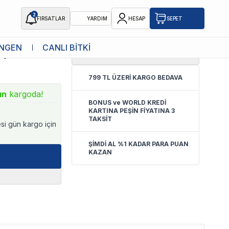
2
FIRSATLAR
YARDIM
HESAP
SEPET
NGEN
CANLI BİTKİ
5.0
(
16 Yorum
)
yicisi 100ml
799 TL ÜZERİ KARGO BEDAVA
ın
kargoda!
BONUS ve WORLD KREDİ
KARTINA PEŞİN FİYATINA 3
TAKSİT
esi gün kargo için
ŞİMDİ AL %1 KADAR PARA PUAN
KAZAN