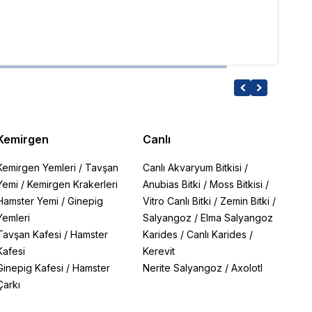
1,496
Kemirgen
Canlı
Kemirgen Yemleri
/
Tavşan
Canlı Akvaryum Bitkisi
/
Yemi
/
Kemirgen Krakerleri
Anubias Bitki
/
Moss Bitkisi
/
Hamster Yemi
/
Ginepig
Vitro Canlı Bitki
/
Zemin Bitki
/
Yemleri
Salyangoz
/
Elma Salyangoz
Tavşan Kafesi
/
Hamster
Karides
/
Canlı Karides
/
Kafesi
Kerevit
Ginepig Kafesi
/
Hamster
Nerite Salyangoz
/
Axolotl
Çarkı