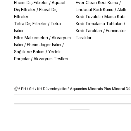
Eheim Dış Filtreler
/
Aquael
Ever Clean Kedi Kumu
/
Dış Filtreler
/
Fluval Dış
Lindocat Kedi Kumu
/
Akıllı
Filtreler
Kedi Tuvaleti
/
Mama Kabı
Tetra Dış Filtreler
/
Tetra
Kedi Tırmalama Tahtaları
/
Isıtıcı
Kedi Tarakları
/
Furminator
Filtre Malzemeleri
/
Akvaryum
Taraklar
Isıtıcı
/
Eheim Jager Isıtıcı
/
Sağlık ve Bakım
/
Yedek
Parçalar
/
Akvaryum Testleri
/
PH / GH / KH Düzenleyiciler
/
Aquamins Minerals Plus Mineral Dü