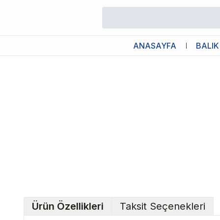
/
PH / GH / KH Düzenleyiciler
/
Aquamins Minerals Plus Mineral Dü
ANASAYFA
BALIK
Ürün Özellikleri
Taksit Seçenekleri