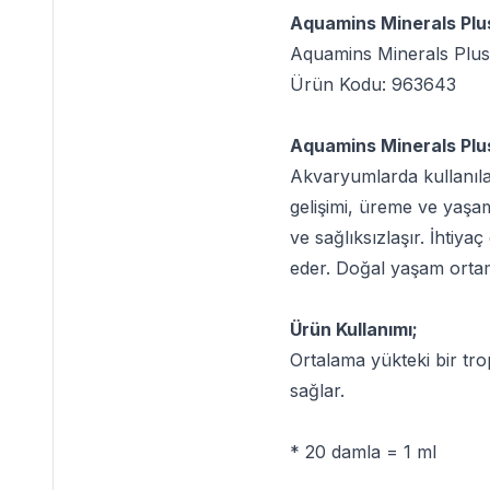
Aquamins Minerals Plus
Aquamins Minerals Plus
Ürün Kodu: 963643
Aquamins Minerals Plus
Akvaryumlarda kullanılan
gelişimi, üreme ve yaşam
ve sağlıksızlaşır. İhtiya
eder. Doğal yaşam ortamı
Ürün Kullanımı;
Ortalama yükteki bir trop
sağlar.
* 20 damla = 1 ml