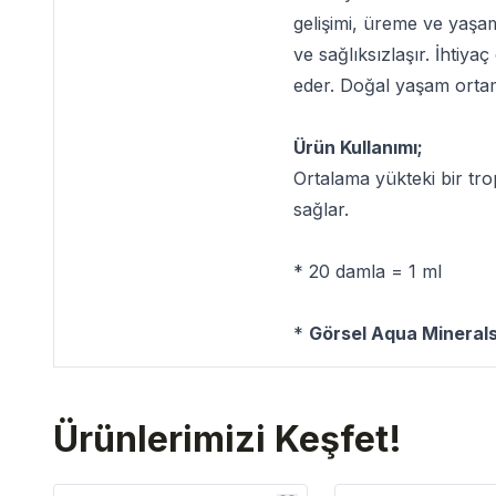
gelişimi, üreme ve yaşam
ve sağlıksızlaşır. İhtiya
eder. Doğal yaşam ortamı
Ürün Kullanımı;
Ortalama yükteki bir trop
sağlar.
* 20 damla = 1 ml
*
Görsel Aqua Minerals 
Ürünlerimizi Keşfet!