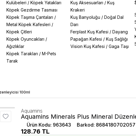
Kulübeleri
/
Köpek Yatakları
Kuş Aksesuarları
/
Kuş
Köpek Gezdirme Tasması
Krakeri
Köpek Taşıma Çantaları
/
Kuş Banyoluğu
/
Doğal Dal
Metal Köpek Kafesleri
/
Darı
Köpek Çitleri
Ferplast Kuş Kafesi
/
Dayang
Köpek Oyuncakları
/
Papağan Kafesi
/
Kuş Sağlığı
Ağızlıklar
Vision Kuş Kafesi
/
Gaga Taşı
Köpek Tarakları
/
M-Pets
Tarak
zenleyicisi 100ml
Aquamins
Aquamins Minerals Plus Mineral Düzenle
Ürün Kodu
:
963643
Barkod
:
8684180702057
128.76
TL