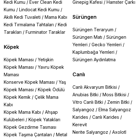
Kedi Kumu
/
Ever Clean Kedi
Ginepig Kafesi
/
Hamster Çarkı
Kumu
/
Lindocat Kedi Kumu
/
Sürüngen
Akıllı Kedi Tuvaleti
/
Mama Kabı
Kedi Tırmalama Tahtaları
/
Kedi
Sürüngen Teraryum
/
Tarakları
/
Furminator Taraklar
Sürüngen Matı
/
Sürüngen
Yemleri
/
Gecko Yemleri
/
Köpek
Kaplumbağa Yemleri
/
Köpek Maması
/
Yetişkin
Sürüngen Aydınlatma
Köpek Maması
/
Yavru Köpek
Canlı
Maması
Konserve Köpek Maması
/
Yaş
Canlı Akvaryum Bitkisi
/
Köpek Maması
/
Köpek Ödülü
Anubias Bitki
/
Moss Bitkisi
/
Köpek Kemik
/
Çelik Mama
Vitro Canlı Bitki
/
Zemin Bitki
/
Kabı
Salyangoz
/
Elma Salyangoz
Köpek Mama Kabı
/
Ahşap
Karides
/
Canlı Karides
/
Kulübeleri
/
Köpek Yatakları
Kerevit
Köpek Gezdirme Tasması
Nerite Salyangoz
/
Axolotl
Köpek Taşıma Çantaları
/
Metal