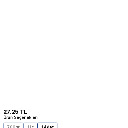
27.25
TL
Ürün Seçenekleri
700gr
1 Lt
1 Adet