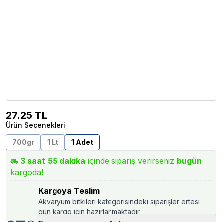
27.25
TL
Ürün Seçenekleri
700gr
1 Lt
1 Adet
3
saat
55
dakika
içinde sipariş verirseniz
bugün
kargoda!
Kargoya Teslim
Akvaryum bitkileri kategorisindeki siparişler ertesi
gün kargo için hazırlanmaktadır.