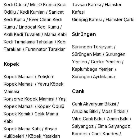
Kedi Ödülü
/
Me-O Krema Kedi
Tavşan Kafesi
/
Hamster
Ödülü
/
Kedi Kumları
/
Sanicat
Kafesi
Kedi Kumu
/
Ever Clean Kedi
Ginepig Kafesi
/
Hamster Çarkı
Kumu
/
Lindocat Kedi Kumu
/
Sürüngen
Akıllı Kedi Tuvaleti
/
Mama Kabı
Kedi Tırmalama Tahtaları
/
Kedi
Sürüngen Teraryum
/
Tarakları
/
Furminator Taraklar
Sürüngen Matı
/
Sürüngen
Yemleri
/
Gecko Yemleri
/
Köpek
Kaplumbağa Yemleri
/
Köpek Maması
/
Yetişkin
Sürüngen Aydınlatma
Köpek Maması
/
Yavru Köpek
Canlı
Maması
Konserve Köpek Maması
/
Yaş
Canlı Akvaryum Bitkisi
/
Köpek Maması
/
Köpek Ödülü
Anubias Bitki
/
Moss Bitkisi
/
Köpek Kemik
/
Çelik Mama
Vitro Canlı Bitki
/
Zemin Bitki
/
Kabı
Salyangoz
/
Elma Salyangoz
Köpek Mama Kabı
/
Ahşap
Karides
/
Canlı Karides
/
Kulübeleri
/
Köpek Yatakları