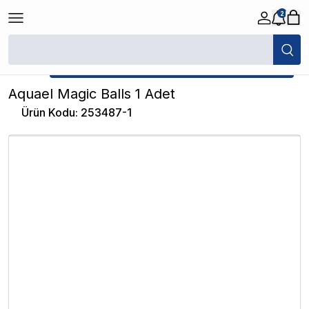
2
/
Elyaf - Akvaryum Filtre Malzemesi
/
Aquael Magic Balls 1 Adet
★ Atakan Petshop,
Aquael yetkili satıcısıdır.
Aquael Magic Balls 1 Adet
Ürün Kodu
:
253487-1