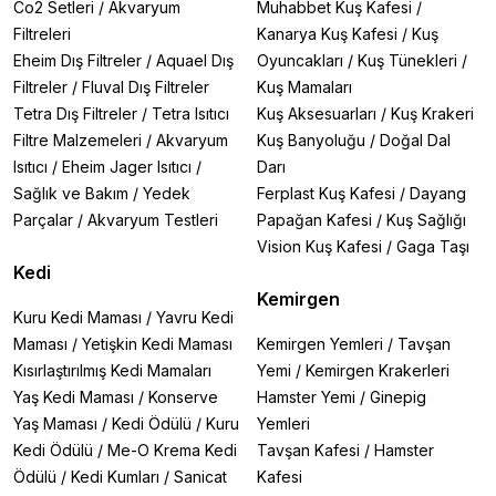
Co2 Setleri
/
Akvaryum
Muhabbet Kuş Kafesi
/
Filtreleri
Kanarya Kuş Kafesi
/
Kuş
Eheim Dış Filtreler
/
Aquael Dış
Oyuncakları
/
Kuş Tünekleri
/
Filtreler
/
Fluval Dış Filtreler
Kuş Mamaları
Tetra Dış Filtreler
/
Tetra Isıtıcı
Kuş Aksesuarları
/
Kuş Krakeri
Filtre Malzemeleri
/
Akvaryum
Kuş Banyoluğu
/
Doğal Dal
Isıtıcı
/
Eheim Jager Isıtıcı
/
Darı
Sağlık ve Bakım
/
Yedek
Ferplast Kuş Kafesi
/
Dayang
Parçalar
/
Akvaryum Testleri
Papağan Kafesi
/
Kuş Sağlığı
Vision Kuş Kafesi
/
Gaga Taşı
Kedi
Kemirgen
Kuru Kedi Maması
/
Yavru Kedi
Maması
/
Yetişkin Kedi Maması
Kemirgen Yemleri
/
Tavşan
Kısırlaştırılmış Kedi Mamaları
Yemi
/
Kemirgen Krakerleri
Yaş Kedi Maması
/
Konserve
Hamster Yemi
/
Ginepig
Yaş Maması
/
Kedi Ödülü
/
Kuru
Yemleri
Kedi Ödülü
/
Me-O Krema Kedi
Tavşan Kafesi
/
Hamster
Ödülü
/
Kedi Kumları
/
Sanicat
Kafesi