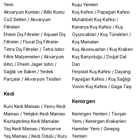
Yemi
Kuşu Yemleri
Akvaryum Kumları
/
Bitki Kumu
Kuş Kafesi
/
Papağan Kafesi
Co2 Setleri
/
Akvaryum
Muhabbet Kuş Kafesi
/
Filtreleri
Kanarya Kuş Kafesi
/
Kuş
Eheim Dış Filtreler
/
Aquael Dış
Oyuncakları
/
Kuş Tünekleri
/
Filtreler
/
Fluval Dış Filtreler
Kuş Mamaları
Tetra Dış Filtreler
/
Tetra Isıtıcı
Kuş Aksesuarları
/
Kuş Krakeri
Filtre Malzemeleri
/
Akvaryum
Kuş Banyoluğu
/
Doğal Dal
Isıtıcı
/
Eheim Jager Isıtıcı
/
Darı
Sağlık ve Bakım
/
Yedek
Ferplast Kuş Kafesi
/
Dayang
Parçalar
/
Akvaryum Testleri
Papağan Kafesi
/
Kuş Sağlığı
Vision Kuş Kafesi
/
Gaga Taşı
Kedi
Kemirgen
Kuru Kedi Maması
/
Yavru Kedi
Maması
/
Yetişkin Kedi Maması
Kemirgen Yemleri
/
Tavşan
Kısırlaştırılmış Kedi Mamaları
Yemi
/
Kemirgen Krakerleri
Yaş Kedi Maması
/
Konserve
Hamster Yemi
/
Ginepig
Yaş Maması
/
Kedi Ödülü
/
Kuru
Yemleri