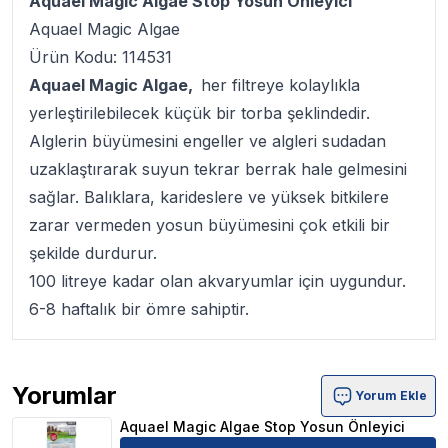
Aquael Magic Algae Stop Yosun Önleyici
Aquael Magic Algae
Ürün Kodu: 114531
Aquael Magic Algae,
her filtreye kolaylıkla
yerleştirilebilecek küçük bir torba şeklindedir.
Alglerin büyümesini engeller ve algleri sudadan
uzaklaştırarak suyun tekrar berrak hale gelmesini
sağlar. Balıklara, karideslere ve yüksek bitkilere
zarar vermeden yosun büyümesini çok etkili bir
şekilde durdurur.
100 litreye kadar olan akvaryumlar için uygundur.
6-8 haftalık bir ömre sahiptir.
Yorumlar
Yorum Ekle
Aquael Magic Algae Stop Yosun Önleyici Ürün Yorumları
Aquael Magic Algae Stop Yosun Önleyici