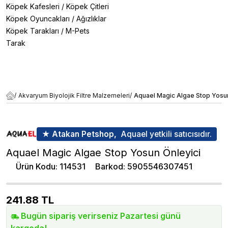
Köpek Kafesleri
/
Köpek Çitleri
Köpek Oyuncakları
/
Ağızlıklar
Köpek Tarakları
/
M-Pets
Tarak
/
Akvaryum Biyolojik Filtre Malzemeleri
/
Aquael Magic Algae Stop Yosun
★ Atakan Petshop,
Aquael yetkili satıcısıdır.
Aquael Magic Algae Stop Yosun Önleyici
Ürün Kodu
:
114531
Barkod
:
5905546307451
241.88
TL
Bugün sipariş verirseniz Pazartesi günü