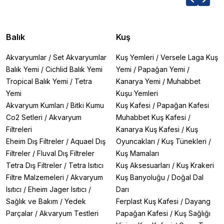
Balık
Kuş
Akvaryumlar
/
Set Akvaryumlar
Kuş Yemleri
/
Versele Laga Kuş
Balık Yemi
/
Cichlid Balık Yemi
Yemi
/
Papağan Yemi
/
Tropical Balık Yemi
/
Tetra
Kanarya Yemi
/
Muhabbet
Yemi
Kuşu Yemleri
Akvaryum Kumları
/
Bitki Kumu
Kuş Kafesi
/
Papağan Kafesi
Co2 Setleri
/
Akvaryum
Muhabbet Kuş Kafesi
/
Filtreleri
Kanarya Kuş Kafesi
/
Kuş
Eheim Dış Filtreler
/
Aquael Dış
Oyuncakları
/
Kuş Tünekleri
/
Filtreler
/
Fluval Dış Filtreler
Kuş Mamaları
Tetra Dış Filtreler
/
Tetra Isıtıcı
Kuş Aksesuarları
/
Kuş Krakeri
Filtre Malzemeleri
/
Akvaryum
Kuş Banyoluğu
/
Doğal Dal
Isıtıcı
/
Eheim Jager Isıtıcı
/
Darı
Sağlık ve Bakım
/
Yedek
Ferplast Kuş Kafesi
/
Dayang
Parçalar
/
Akvaryum Testleri
Papağan Kafesi
/
Kuş Sağlığı