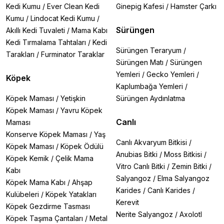
Kedi Kumu
/
Ever Clean Kedi
Ginepig Kafesi
/
Hamster Çarkı
Kumu
/
Lindocat Kedi Kumu
/
Sürüngen
Akıllı Kedi Tuvaleti
/
Mama Kabı
Kedi Tırmalama Tahtaları
/
Kedi
Sürüngen Teraryum
/
Tarakları
/
Furminator Taraklar
Sürüngen Matı
/
Sürüngen
Yemleri
/
Gecko Yemleri
/
Köpek
Kaplumbağa Yemleri
/
Köpek Maması
/
Yetişkin
Sürüngen Aydınlatma
Köpek Maması
/
Yavru Köpek
Canlı
Maması
Konserve Köpek Maması
/
Yaş
Canlı Akvaryum Bitkisi
/
Köpek Maması
/
Köpek Ödülü
Anubias Bitki
/
Moss Bitkisi
/
Köpek Kemik
/
Çelik Mama
Vitro Canlı Bitki
/
Zemin Bitki
/
Kabı
Salyangoz
/
Elma Salyangoz
Köpek Mama Kabı
/
Ahşap
Karides
/
Canlı Karides
/
Kulübeleri
/
Köpek Yatakları
Kerevit
Köpek Gezdirme Tasması
Nerite Salyangoz
/
Axolotl
Köpek Taşıma Çantaları
/
Metal