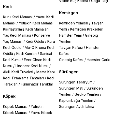
Vision Kuş Kafesi
/
Gaga Taşı
Kedi
Kemirgen
Kuru Kedi Maması
/
Yavru Kedi
Maması
/
Yetişkin Kedi Maması
Kemirgen Yemleri
/
Tavşan
Kısırlaştırılmış Kedi Mamaları
Yemi
/
Kemirgen Krakerleri
Yaş Kedi Maması
/
Konserve
Hamster Yemi
/
Ginepig
Yaş Maması
/
Kedi Ödülü
/
Kuru
Yemleri
Kedi Ödülü
/
Me-O Krema Kedi
Tavşan Kafesi
/
Hamster
Ödülü
/
Kedi Kumları
/
Sanicat
Kafesi
Kedi Kumu
/
Ever Clean Kedi
Ginepig Kafesi
/
Hamster Çarkı
Kumu
/
Lindocat Kedi Kumu
/
Sürüngen
Akıllı Kedi Tuvaleti
/
Mama Kabı
Kedi Tırmalama Tahtaları
/
Kedi
Sürüngen Teraryum
/
Tarakları
/
Furminator Taraklar
Sürüngen Matı
/
Sürüngen
Yemleri
/
Gecko Yemleri
/
Köpek
Kaplumbağa Yemleri
/
Köpek Maması
/
Yetişkin
Sürüngen Aydınlatma
Köpek Maması
/
Yavru Köpek