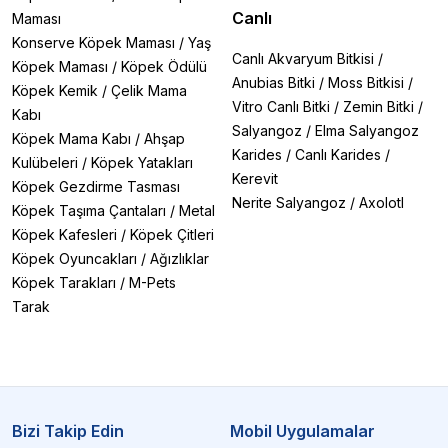
Canlı
Maması
Konserve Köpek Maması
/
Yaş
Canlı Akvaryum Bitkisi
/
Köpek Maması
/
Köpek Ödülü
Anubias Bitki
/
Moss Bitkisi
/
Köpek Kemik
/
Çelik Mama
Vitro Canlı Bitki
/
Zemin Bitki
/
Kabı
Salyangoz
/
Elma Salyangoz
Köpek Mama Kabı
/
Ahşap
Karides
/
Canlı Karides
/
Kulübeleri
/
Köpek Yatakları
Kerevit
Köpek Gezdirme Tasması
Nerite Salyangoz
/
Axolotl
Köpek Taşıma Çantaları
/
Metal
Köpek Kafesleri
/
Köpek Çitleri
Köpek Oyuncakları
/
Ağızlıklar
Köpek Tarakları
/
M-Pets
Tarak
Bizi Takip Edin
Mobil Uygulamalar