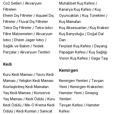
Co2 Setleri
/
Akvaryum
Muhabbet Kuş Kafesi
/
Filtreleri
Kanarya Kuş Kafesi
/
Kuş
Eheim Dış Filtreler
/
Aquael Dış
Oyuncakları
/
Kuş Tünekleri
/
Filtreler
/
Fluval Dış Filtreler
Kuş Mamaları
Tetra Dış Filtreler
/
Tetra Isıtıcı
Kuş Aksesuarları
/
Kuş Krakeri
Filtre Malzemeleri
/
Akvaryum
Kuş Banyoluğu
/
Doğal Dal
Isıtıcı
/
Eheim Jager Isıtıcı
/
Darı
Sağlık ve Bakım
/
Yedek
Ferplast Kuş Kafesi
/
Dayang
Parçalar
/
Akvaryum Testleri
Papağan Kafesi
/
Kuş Sağlığı
Vision Kuş Kafesi
/
Gaga Taşı
Kedi
Kemirgen
Kuru Kedi Maması
/
Yavru Kedi
Maması
/
Yetişkin Kedi Maması
Kemirgen Yemleri
/
Tavşan
Kısırlaştırılmış Kedi Mamaları
Yemi
/
Kemirgen Krakerleri
Yaş Kedi Maması
/
Konserve
Hamster Yemi
/
Ginepig
Yaş Maması
/
Kedi Ödülü
/
Kuru
Yemleri
Kedi Ödülü
/
Me-O Krema Kedi
Tavşan Kafesi
/
Hamster
Ödülü
/
Kedi Kumları
/
Sanicat
Kafesi