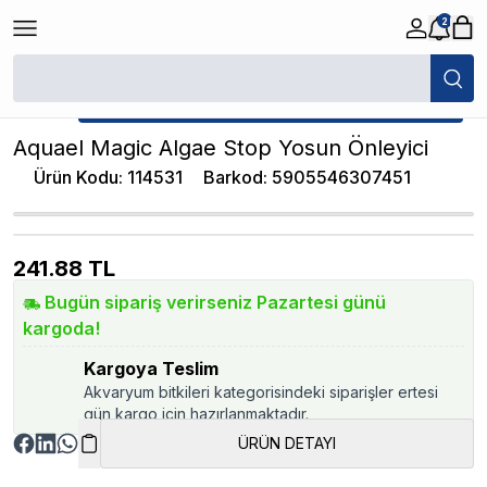
2
/
Akvaryum Biyolojik Filtre Malzemeleri
/
Aquael Magic Algae Stop Yosun
★ Atakan Petshop,
Aquael yetkili satıcısıdır.
Aquael Magic Algae Stop Yosun Önleyici
Ürün Kodu
:
114531
Barkod
:
5905546307451
241.88
TL
Bugün sipariş verirseniz Pazartesi günü
kargoda!
Kargoya Teslim
Akvaryum bitkileri kategorisindeki siparişler ertesi
gün kargo için hazırlanmaktadır.
ÜRÜN DETAYI