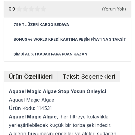
0.0
(
Yorum Yok
)
799 TL ÜZERİ KARGO BEDAVA
BONUS ve WORLD KREDİ KARTINA PEŞİN FİYATINA 3 TAKSİT
ŞİMDİ AL %1 KADAR PARA PUAN KAZAN
Ürün Özellikleri
Taksit Seçenekleri
Aquael Magic Algae Stop Yosun Önleyici
Aquael Magic Algae
Ürün Kodu: 114531
Aquael Magic Algae,
her filtreye kolaylıkla
yerleştirilebilecek küçük bir torba şeklindedir.
Alglerin büyümesini engeller ve algleri sudadan