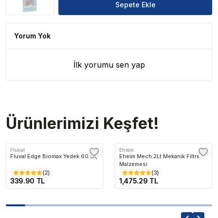
Sepete Ekle
Yorum Yok
İlk yorumu sen yap
Ürünlerimizi Keşfet!
Fluval
Eheim
Fluval Edge Biomax Yedek 60 Gr,
Eheim Mech 2Lt Mekanik Filtre
Malzemesi
(
2
)
(
3
)
339.90 TL
1,475.29 TL