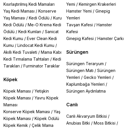
Kısırlaştırılmış Kedi Mamaları
Yemi
/
Kemirgen Krakerleri
Yaş Kedi Maması
/
Konserve
Hamster Yemi
/
Ginepig
Yaş Maması
/
Kedi Ödülü
/
Kuru
Yemleri
Kedi Ödülü
/
Me-O Krema Kedi
Tavşan Kafesi
/
Hamster
Ödülü
/
Kedi Kumları
/
Sanicat
Kafesi
Kedi Kumu
/
Ever Clean Kedi
Ginepig Kafesi
/
Hamster Çarkı
Kumu
/
Lindocat Kedi Kumu
/
Sürüngen
Akıllı Kedi Tuvaleti
/
Mama Kabı
Kedi Tırmalama Tahtaları
/
Kedi
Sürüngen Teraryum
/
Tarakları
/
Furminator Taraklar
Sürüngen Matı
/
Sürüngen
Yemleri
/
Gecko Yemleri
/
Köpek
Kaplumbağa Yemleri
/
Köpek Maması
/
Yetişkin
Sürüngen Aydınlatma
Köpek Maması
/
Yavru Köpek
Canlı
Maması
Konserve Köpek Maması
/
Yaş
Canlı Akvaryum Bitkisi
/
Köpek Maması
/
Köpek Ödülü
Anubias Bitki
/
Moss Bitkisi
/
Köpek Kemik
/
Çelik Mama