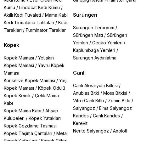
Kumu
/
Lindocat Kedi Kumu
/
Sürüngen
Akıllı Kedi Tuvaleti
/
Mama Kabı
Kedi Tırmalama Tahtaları
/
Kedi
Sürüngen Teraryum
/
Tarakları
/
Furminator Taraklar
Sürüngen Matı
/
Sürüngen
Yemleri
/
Gecko Yemleri
/
Köpek
Kaplumbağa Yemleri
/
Köpek Maması
/
Yetişkin
Sürüngen Aydınlatma
Köpek Maması
/
Yavru Köpek
Canlı
Maması
Konserve Köpek Maması
/
Yaş
Canlı Akvaryum Bitkisi
/
Köpek Maması
/
Köpek Ödülü
Anubias Bitki
/
Moss Bitkisi
/
Köpek Kemik
/
Çelik Mama
Vitro Canlı Bitki
/
Zemin Bitki
/
Kabı
Salyangoz
/
Elma Salyangoz
Köpek Mama Kabı
/
Ahşap
Karides
/
Canlı Karides
/
Kulübeleri
/
Köpek Yatakları
Kerevit
Köpek Gezdirme Tasması
Nerite Salyangoz
/
Axolotl
Köpek Taşıma Çantaları
/
Metal
Köpek Kafesleri
/
Köpek Çitleri