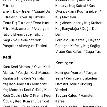
Filtreleri
Kanarya Kuş Kafesi
/
Kuş
Eheim Dış Filtreler
/
Aquael Dış
Oyuncakları
/
Kuş Tünekleri
/
Filtreler
/
Fluval Dış Filtreler
Kuş Mamaları
Tetra Dış Filtreler
/
Tetra Isıtıcı
Kuş Aksesuarları
/
Kuş Krakeri
Filtre Malzemeleri
/
Akvaryum
Kuş Banyoluğu
/
Doğal Dal
Isıtıcı
/
Eheim Jager Isıtıcı
/
Darı
Sağlık ve Bakım
/
Yedek
Ferplast Kuş Kafesi
/
Dayang
Parçalar
/
Akvaryum Testleri
Papağan Kafesi
/
Kuş Sağlığı
Vision Kuş Kafesi
/
Gaga Taşı
Kedi
Kemirgen
Kuru Kedi Maması
/
Yavru Kedi
Maması
/
Yetişkin Kedi Maması
Kemirgen Yemleri
/
Tavşan
Kısırlaştırılmış Kedi Mamaları
Yemi
/
Kemirgen Krakerleri
Yaş Kedi Maması
/
Konserve
Hamster Yemi
/
Ginepig
Yaş Maması
/
Kedi Ödülü
/
Kuru
Yemleri
Kedi Ödülü
/
Me-O Krema Kedi
Tavşan Kafesi
/
Hamster
Ödülü
/
Kedi Kumları
/
Sanicat
Kafesi
Kedi Kumu
/
Ever Clean Kedi
Ginepig Kafesi
/
Hamster Çarkı