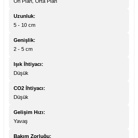
Ön Plan, Orta Plan
Uzunluk:
5 - 10 cm
Genişlik:
2 - 5 cm
Işık İhtiyacı:
Düşük
CO2 İhtiyacı:
Düşük
Gelişim Hızı:
Yavaş
Bakım Zorluğu: