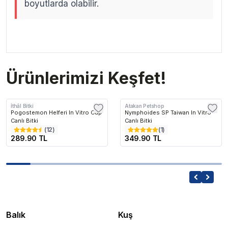
boyutlarda olabilir.
.
.
Ürünlerimizi Keşfet!
İthâl Bitki
Atakan Petshop
Pogostemon Helferi In Vitro Cup
Nymphoides SP Taiwan In Vitro
Canlı Bitki
Canlı Bitki
(
12
)
(
1
)
289.90 TL
349.90 TL
Balık
Kuş