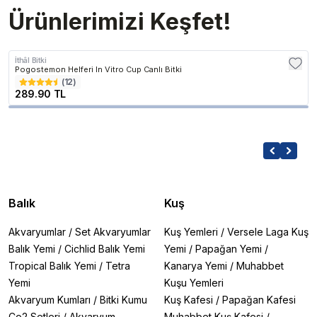
Ürünlerimizi Keşfet!
İthâl Bitki
Pogostemon Helferi In Vitro Cup Canlı Bitki
(
12
)
289.90 TL
Balık
Kuş
Akvaryumlar
/
Set Akvaryumlar
Kuş Yemleri
/
Versele Laga Kuş
Balık Yemi
/
Cichlid Balık Yemi
Yemi
/
Papağan Yemi
/
Tropical Balık Yemi
/
Tetra
Kanarya Yemi
/
Muhabbet
Yemi
Kuşu Yemleri
Akvaryum Kumları
/
Bitki Kumu
Kuş Kafesi
/
Papağan Kafesi
Co2 Setleri
/
Akvaryum
Muhabbet Kuş Kafesi
/