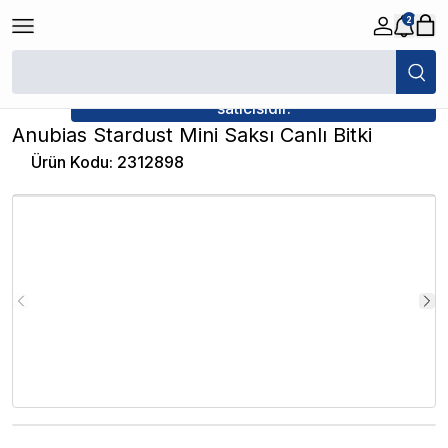
2
/
Canlı Bitkiler
/
Anubias Stardust Mini Saksı Canlı Bitki
★ Atakan Petshop,
İthâl Bitki yetkili
satıcısıdır.
Anubias Stardust Mini Saksı Canlı Bitki
Ürün Kodu
:
2312898