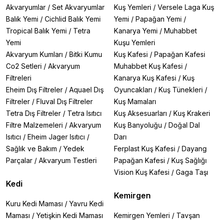
Akvaryumlar
/
Set Akvaryumlar
Kuş Yemleri
/
Versele Laga Kuş
Balık Yemi
/
Cichlid Balık Yemi
Yemi
/
Papağan Yemi
/
Tropical Balık Yemi
/
Tetra
Kanarya Yemi
/
Muhabbet
Yemi
Kuşu Yemleri
Akvaryum Kumları
/
Bitki Kumu
Kuş Kafesi
/
Papağan Kafesi
Co2 Setleri
/
Akvaryum
Muhabbet Kuş Kafesi
/
Filtreleri
Kanarya Kuş Kafesi
/
Kuş
Eheim Dış Filtreler
/
Aquael Dış
Oyuncakları
/
Kuş Tünekleri
/
Filtreler
/
Fluval Dış Filtreler
Kuş Mamaları
Tetra Dış Filtreler
/
Tetra Isıtıcı
Kuş Aksesuarları
/
Kuş Krakeri
Filtre Malzemeleri
/
Akvaryum
Kuş Banyoluğu
/
Doğal Dal
Isıtıcı
/
Eheim Jager Isıtıcı
/
Darı
Sağlık ve Bakım
/
Yedek
Ferplast Kuş Kafesi
/
Dayang
Parçalar
/
Akvaryum Testleri
Papağan Kafesi
/
Kuş Sağlığı
Vision Kuş Kafesi
/
Gaga Taşı
Kedi
Kemirgen
Kuru Kedi Maması
/
Yavru Kedi
Maması
/
Yetişkin Kedi Maması
Kemirgen Yemleri
/
Tavşan