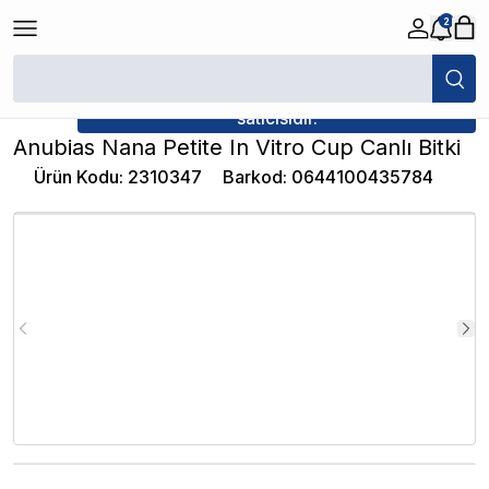
2
/
Canlı Bitkiler
/
Anubias Nana Petite In Vitro Cup Canlı Bitki
★ Atakan Petshop,
İthâl Bitki yetkili
satıcısıdır.
Anubias Nana Petite In Vitro Cup Canlı Bitki
Ürün Kodu
:
2310347
Barkod
:
0644100435784