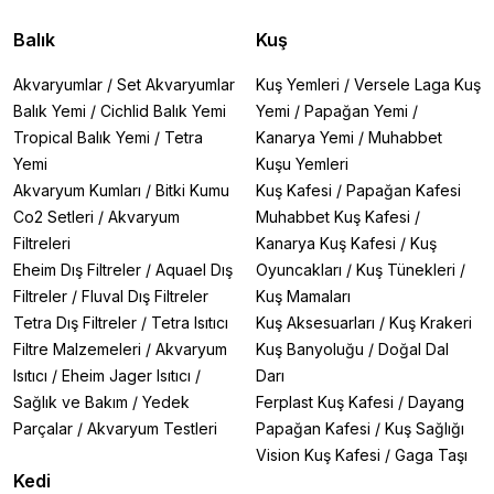
Balık
Kuş
Akvaryumlar
/
Set Akvaryumlar
Kuş Yemleri
/
Versele Laga Kuş
Balık Yemi
/
Cichlid Balık Yemi
Yemi
/
Papağan Yemi
/
Tropical Balık Yemi
/
Tetra
Kanarya Yemi
/
Muhabbet
Yemi
Kuşu Yemleri
Akvaryum Kumları
/
Bitki Kumu
Kuş Kafesi
/
Papağan Kafesi
Co2 Setleri
/
Akvaryum
Muhabbet Kuş Kafesi
/
Filtreleri
Kanarya Kuş Kafesi
/
Kuş
Eheim Dış Filtreler
/
Aquael Dış
Oyuncakları
/
Kuş Tünekleri
/
Filtreler
/
Fluval Dış Filtreler
Kuş Mamaları
Tetra Dış Filtreler
/
Tetra Isıtıcı
Kuş Aksesuarları
/
Kuş Krakeri
Filtre Malzemeleri
/
Akvaryum
Kuş Banyoluğu
/
Doğal Dal
Isıtıcı
/
Eheim Jager Isıtıcı
/
Darı
Sağlık ve Bakım
/
Yedek
Ferplast Kuş Kafesi
/
Dayang
Parçalar
/
Akvaryum Testleri
Papağan Kafesi
/
Kuş Sağlığı
Vision Kuş Kafesi
/
Gaga Taşı
Kedi