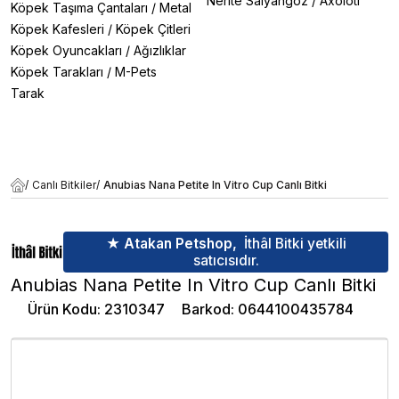
Nerite Salyangoz
/
Axolotl
Köpek Taşıma Çantaları
/
Metal
Köpek Kafesleri
/
Köpek Çitleri
Köpek Oyuncakları
/
Ağızlıklar
Köpek Tarakları
/
M-Pets
Tarak
/
Canlı Bitkiler
/
Anubias Nana Petite In Vitro Cup Canlı Bitki
★ Atakan Petshop,
İthâl Bitki yetkili
satıcısıdır.
Anubias Nana Petite In Vitro Cup Canlı Bitki
Ürün Kodu
:
2310347
Barkod
:
0644100435784