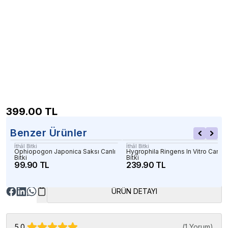
399.00
TL
Benzer Ürünler
İthâl Bitki
İthâl Bitki
Ophiopogon Japonica Saksı Canlı
Hygrophila Ringens In Vitro Canlı
Bitki
Bitki
99.90 TL
239.90 TL
ÜRÜN DETAYI
5.0
(
1 Yorum
)