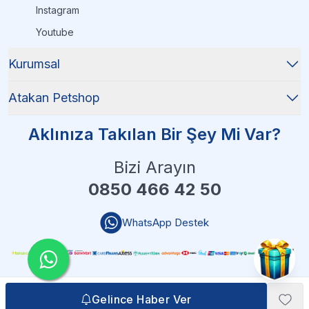
Instagram
Youtube
Kurumsal
Atakan Petshop
Aklınıza Takılan Bir Şey Mi Var?
Bizi Arayın
0850 466 42 50
WhatsApp Destek
Gelince Haber Ver
Gelince Haber Ver
Atakan Petshop - 2025 Tüm Hakları Saklıdır
| Reliefers Digital