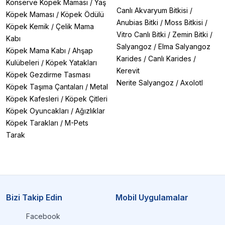
Konserve Köpek Maması
/
Yaş
Canlı Akvaryum Bitkisi
/
Köpek Maması
/
Köpek Ödülü
Anubias Bitki
/
Moss Bitkisi
/
Köpek Kemik
/
Çelik Mama
Vitro Canlı Bitki
/
Zemin Bitki
/
Kabı
Salyangoz
/
Elma Salyangoz
Köpek Mama Kabı
/
Ahşap
Karides
/
Canlı Karides
/
Kulübeleri
/
Köpek Yatakları
Kerevit
Köpek Gezdirme Tasması
Nerite Salyangoz
/
Axolotl
Köpek Taşıma Çantaları
/
Metal
Köpek Kafesleri
/
Köpek Çitleri
Köpek Oyuncakları
/
Ağızlıklar
Köpek Tarakları
/
M-Pets
Tarak
Bizi Takip Edin
Mobil Uygulamalar
Facebook