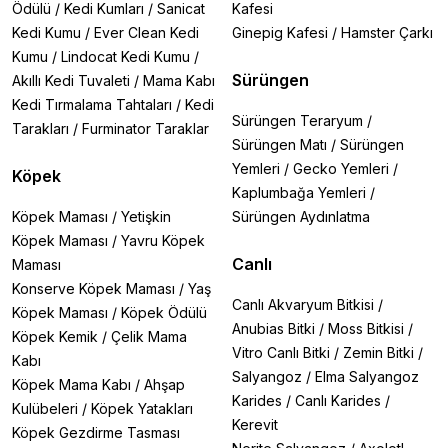
Ödülü
/
Kedi Kumları
/
Sanicat
Kafesi
Kedi Kumu
/
Ever Clean Kedi
Ginepig Kafesi
/
Hamster Çarkı
Kumu
/
Lindocat Kedi Kumu
/
Sürüngen
Akıllı Kedi Tuvaleti
/
Mama Kabı
Kedi Tırmalama Tahtaları
/
Kedi
Sürüngen Teraryum
/
Tarakları
/
Furminator Taraklar
Sürüngen Matı
/
Sürüngen
Yemleri
/
Gecko Yemleri
/
Köpek
Kaplumbağa Yemleri
/
Köpek Maması
/
Yetişkin
Sürüngen Aydınlatma
Köpek Maması
/
Yavru Köpek
Canlı
Maması
Konserve Köpek Maması
/
Yaş
Canlı Akvaryum Bitkisi
/
Köpek Maması
/
Köpek Ödülü
Anubias Bitki
/
Moss Bitkisi
/
Köpek Kemik
/
Çelik Mama
Vitro Canlı Bitki
/
Zemin Bitki
/
Kabı
Salyangoz
/
Elma Salyangoz
Köpek Mama Kabı
/
Ahşap
Karides
/
Canlı Karides
/
Kulübeleri
/
Köpek Yatakları
Kerevit
Köpek Gezdirme Tasması