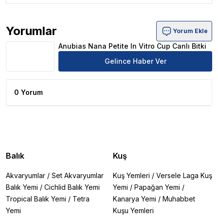
Yorumlar
Yorum Ekle
Anubias Nana Petite In Vitro Cup Canlı Bitki Ürün Yoruml
Anubias Nana Petite In Vitro Cup Canlı Bitki
Gelince Haber Ver
0 Yorum
Balık
Kuş
Akvaryumlar
/
Set Akvaryumlar
Kuş Yemleri
/
Versele Laga Kuş
Balık Yemi
/
Cichlid Balık Yemi
Yemi
/
Papağan Yemi
/
Tropical Balık Yemi
/
Tetra
Kanarya Yemi
/
Muhabbet
Yemi
Kuşu Yemleri