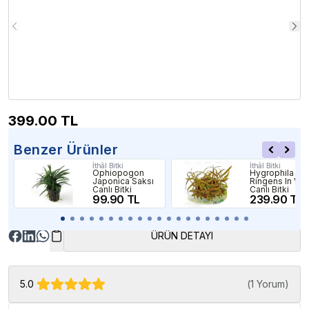
399.00
TL
Benzer Ürünler
İthâl Bitki
İthâl Bitki
Ophiopogon
Hygrophila
Japonica Saksı
Ringens In Vitr
Canlı Bitki
Canlı Bitki
99.90 TL
239.90 TL
ÜRÜN DETAYI
5.0
(
1 Yorum
)