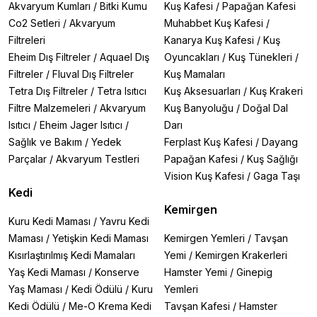
Akvaryum Kumları
/
Bitki Kumu
Kuş Kafesi
/
Papağan Kafesi
Co2 Setleri
/
Akvaryum
Muhabbet Kuş Kafesi
/
Filtreleri
Kanarya Kuş Kafesi
/
Kuş
Eheim Dış Filtreler
/
Aquael Dış
Oyuncakları
/
Kuş Tünekleri
/
Filtreler
/
Fluval Dış Filtreler
Kuş Mamaları
Tetra Dış Filtreler
/
Tetra Isıtıcı
Kuş Aksesuarları
/
Kuş Krakeri
Filtre Malzemeleri
/
Akvaryum
Kuş Banyoluğu
/
Doğal Dal
Isıtıcı
/
Eheim Jager Isıtıcı
/
Darı
Sağlık ve Bakım
/
Yedek
Ferplast Kuş Kafesi
/
Dayang
Parçalar
/
Akvaryum Testleri
Papağan Kafesi
/
Kuş Sağlığı
Vision Kuş Kafesi
/
Gaga Taşı
Kedi
Kemirgen
Kuru Kedi Maması
/
Yavru Kedi
Maması
/
Yetişkin Kedi Maması
Kemirgen Yemleri
/
Tavşan
Kısırlaştırılmış Kedi Mamaları
Yemi
/
Kemirgen Krakerleri
Yaş Kedi Maması
/
Konserve
Hamster Yemi
/
Ginepig
Yaş Maması
/
Kedi Ödülü
/
Kuru
Yemleri
Kedi Ödülü
/
Me-O Krema Kedi
Tavşan Kafesi
/
Hamster