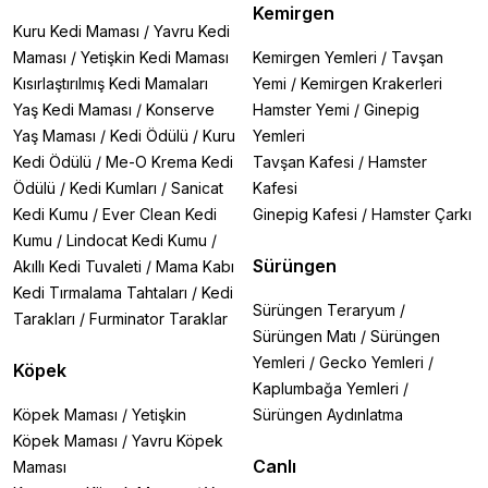
Kemirgen
Kuru Kedi Maması
/
Yavru Kedi
Maması
/
Yetişkin Kedi Maması
Kemirgen Yemleri
/
Tavşan
Kısırlaştırılmış Kedi Mamaları
Yemi
/
Kemirgen Krakerleri
Yaş Kedi Maması
/
Konserve
Hamster Yemi
/
Ginepig
Yaş Maması
/
Kedi Ödülü
/
Kuru
Yemleri
Kedi Ödülü
/
Me-O Krema Kedi
Tavşan Kafesi
/
Hamster
Ödülü
/
Kedi Kumları
/
Sanicat
Kafesi
Kedi Kumu
/
Ever Clean Kedi
Ginepig Kafesi
/
Hamster Çarkı
Kumu
/
Lindocat Kedi Kumu
/
Sürüngen
Akıllı Kedi Tuvaleti
/
Mama Kabı
Kedi Tırmalama Tahtaları
/
Kedi
Sürüngen Teraryum
/
Tarakları
/
Furminator Taraklar
Sürüngen Matı
/
Sürüngen
Yemleri
/
Gecko Yemleri
/
Köpek
Kaplumbağa Yemleri
/
Köpek Maması
/
Yetişkin
Sürüngen Aydınlatma
Köpek Maması
/
Yavru Köpek
Canlı
Maması