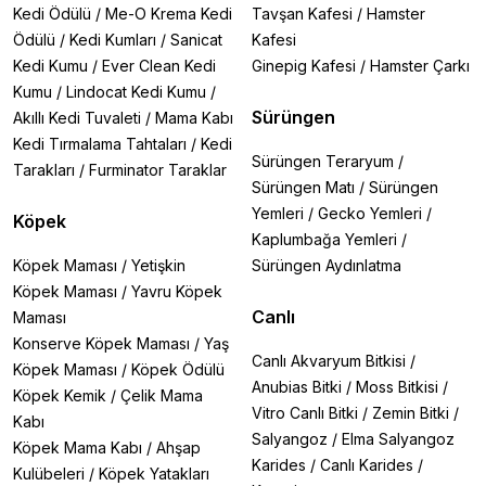
Kedi Ödülü
/
Me-O Krema Kedi
Tavşan Kafesi
/
Hamster
Ödülü
/
Kedi Kumları
/
Sanicat
Kafesi
Kedi Kumu
/
Ever Clean Kedi
Ginepig Kafesi
/
Hamster Çarkı
Kumu
/
Lindocat Kedi Kumu
/
Sürüngen
Akıllı Kedi Tuvaleti
/
Mama Kabı
Kedi Tırmalama Tahtaları
/
Kedi
Sürüngen Teraryum
/
Tarakları
/
Furminator Taraklar
Sürüngen Matı
/
Sürüngen
Yemleri
/
Gecko Yemleri
/
Köpek
Kaplumbağa Yemleri
/
Köpek Maması
/
Yetişkin
Sürüngen Aydınlatma
Köpek Maması
/
Yavru Köpek
Canlı
Maması
Konserve Köpek Maması
/
Yaş
Canlı Akvaryum Bitkisi
/
Köpek Maması
/
Köpek Ödülü
Anubias Bitki
/
Moss Bitkisi
/
Köpek Kemik
/
Çelik Mama
Vitro Canlı Bitki
/
Zemin Bitki
/
Kabı
Salyangoz
/
Elma Salyangoz
Köpek Mama Kabı
/
Ahşap
Karides
/
Canlı Karides
/
Kulübeleri
/
Köpek Yatakları