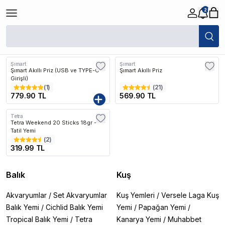
2
/
Akvaryum Tatil Ürünleri
Filtreler
Son Eklenen
Şımart
Şımart
Şımart Akıllı Priz (USB ve TYPE-C
Şımart Akıllı Priz
Girişli)
(
1
)
(
21
)
779.90 TL
569.90 TL
Tetra
Tetra Weekend 20 Sticks 18gr -
Tatil Yemi
(
2
)
319.99 TL
Balık
Kuş
Akvaryumlar
/
Set Akvaryumlar
Kuş Yemleri
/
Versele Laga Kuş
Balık Yemi
/
Cichlid Balık Yemi
Yemi
/
Papağan Yemi
/
Tropical Balık Yemi
/
Tetra
Kanarya Yemi
/
Muhabbet