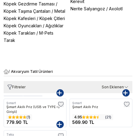
Kerevit
Köpek Gezdirme Tasması
/
Nerite Salyangoz
/
Axolotl
Köpek Taşıma Çantaları
/
Metal
Köpek Kafesleri
/
Köpek Çitleri
Köpek Oyuncakları
/
Ağızlıklar
Köpek Tarakları
/
M-Pets
Tarak
/
Akvaryum Tatil Ürünleri
Filtreler
Son Eklenen
Şımart
Şımart
Şımart Akıllı Priz (USB ve TYPE-C
Şımart Akıllı Priz
Girişli)
(
1
)
4.95
(
21
)
779.90 TL
569.90 TL
Tetra