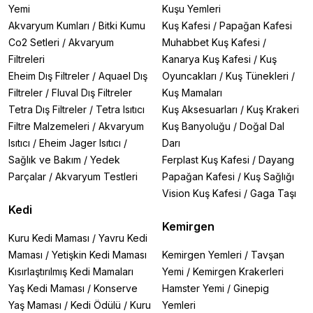
Yemi
Kuşu Yemleri
Akvaryum Kumları
/
Bitki Kumu
Kuş Kafesi
/
Papağan Kafesi
Co2 Setleri
/
Akvaryum
Muhabbet Kuş Kafesi
/
Filtreleri
Kanarya Kuş Kafesi
/
Kuş
Eheim Dış Filtreler
/
Aquael Dış
Oyuncakları
/
Kuş Tünekleri
/
Filtreler
/
Fluval Dış Filtreler
Kuş Mamaları
Tetra Dış Filtreler
/
Tetra Isıtıcı
Kuş Aksesuarları
/
Kuş Krakeri
Filtre Malzemeleri
/
Akvaryum
Kuş Banyoluğu
/
Doğal Dal
Isıtıcı
/
Eheim Jager Isıtıcı
/
Darı
Sağlık ve Bakım
/
Yedek
Ferplast Kuş Kafesi
/
Dayang
Parçalar
/
Akvaryum Testleri
Papağan Kafesi
/
Kuş Sağlığı
Vision Kuş Kafesi
/
Gaga Taşı
Kedi
Kemirgen
Kuru Kedi Maması
/
Yavru Kedi
Maması
/
Yetişkin Kedi Maması
Kemirgen Yemleri
/
Tavşan
Kısırlaştırılmış Kedi Mamaları
Yemi
/
Kemirgen Krakerleri
Yaş Kedi Maması
/
Konserve
Hamster Yemi
/
Ginepig
Yaş Maması
/
Kedi Ödülü
/
Kuru
Yemleri