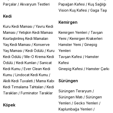
Parçalar
/
Akvaryum Testleri
Papağan Kafesi
/
Kuş Sağlığı
Vision Kuş Kafesi
/
Gaga Taşı
Kedi
Kemirgen
Kuru Kedi Maması
/
Yavru Kedi
Maması
/
Yetişkin Kedi Maması
Kemirgen Yemleri
/
Tavşan
Kısırlaştırılmış Kedi Mamaları
Yemi
/
Kemirgen Krakerleri
Yaş Kedi Maması
/
Konserve
Hamster Yemi
/
Ginepig
Yaş Maması
/
Kedi Ödülü
/
Kuru
Yemleri
Kedi Ödülü
/
Me-O Krema Kedi
Tavşan Kafesi
/
Hamster
Ödülü
/
Kedi Kumları
/
Sanicat
Kafesi
Kedi Kumu
/
Ever Clean Kedi
Ginepig Kafesi
/
Hamster Çarkı
Kumu
/
Lindocat Kedi Kumu
/
Sürüngen
Akıllı Kedi Tuvaleti
/
Mama Kabı
Kedi Tırmalama Tahtaları
/
Kedi
Sürüngen Teraryum
/
Tarakları
/
Furminator Taraklar
Sürüngen Matı
/
Sürüngen
Yemleri
/
Gecko Yemleri
/
Köpek
Kaplumbağa Yemleri
/