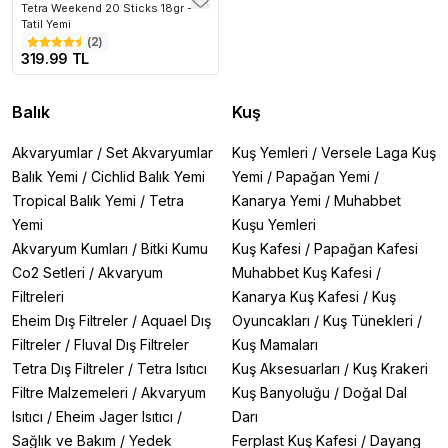
Tetra Weekend 20 Sticks 18gr -
Tatil Yemi
(
2
)
319.99 TL
Balık
Kuş
Akvaryumlar
/
Set Akvaryumlar
Kuş Yemleri
/
Versele Laga Kuş
Balık Yemi
/
Cichlid Balık Yemi
Yemi
/
Papağan Yemi
/
Tropical Balık Yemi
/
Tetra
Kanarya Yemi
/
Muhabbet
Yemi
Kuşu Yemleri
Akvaryum Kumları
/
Bitki Kumu
Kuş Kafesi
/
Papağan Kafesi
Co2 Setleri
/
Akvaryum
Muhabbet Kuş Kafesi
/
Filtreleri
Kanarya Kuş Kafesi
/
Kuş
Eheim Dış Filtreler
/
Aquael Dış
Oyuncakları
/
Kuş Tünekleri
/
Filtreler
/
Fluval Dış Filtreler
Kuş Mamaları
Tetra Dış Filtreler
/
Tetra Isıtıcı
Kuş Aksesuarları
/
Kuş Krakeri
Filtre Malzemeleri
/
Akvaryum
Kuş Banyoluğu
/
Doğal Dal
Isıtıcı
/
Eheim Jager Isıtıcı
/
Darı
Sağlık ve Bakım
/
Yedek
Ferplast Kuş Kafesi
/
Dayang