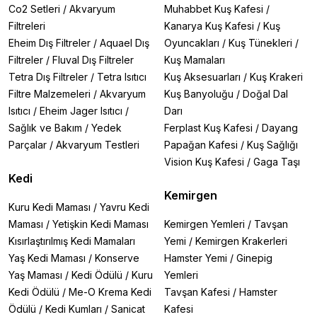
Co2 Setleri
/
Akvaryum
Muhabbet Kuş Kafesi
/
Filtreleri
Kanarya Kuş Kafesi
/
Kuş
Eheim Dış Filtreler
/
Aquael Dış
Oyuncakları
/
Kuş Tünekleri
/
Filtreler
/
Fluval Dış Filtreler
Kuş Mamaları
Tetra Dış Filtreler
/
Tetra Isıtıcı
Kuş Aksesuarları
/
Kuş Krakeri
Filtre Malzemeleri
/
Akvaryum
Kuş Banyoluğu
/
Doğal Dal
Isıtıcı
/
Eheim Jager Isıtıcı
/
Darı
Sağlık ve Bakım
/
Yedek
Ferplast Kuş Kafesi
/
Dayang
Parçalar
/
Akvaryum Testleri
Papağan Kafesi
/
Kuş Sağlığı
Vision Kuş Kafesi
/
Gaga Taşı
Kedi
Kemirgen
Kuru Kedi Maması
/
Yavru Kedi
Maması
/
Yetişkin Kedi Maması
Kemirgen Yemleri
/
Tavşan
Kısırlaştırılmış Kedi Mamaları
Yemi
/
Kemirgen Krakerleri
Yaş Kedi Maması
/
Konserve
Hamster Yemi
/
Ginepig
Yaş Maması
/
Kedi Ödülü
/
Kuru
Yemleri
Kedi Ödülü
/
Me-O Krema Kedi
Tavşan Kafesi
/
Hamster
Ödülü
/
Kedi Kumları
/
Sanicat
Kafesi