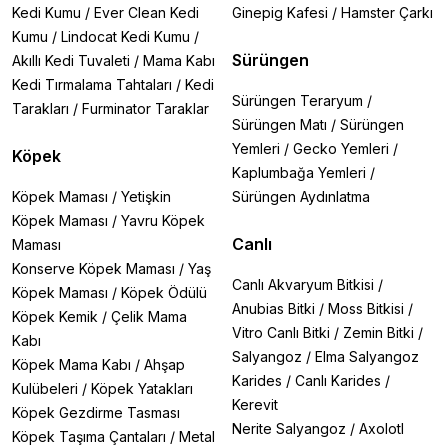
Kedi Kumu
/
Ever Clean Kedi
Ginepig Kafesi
/
Hamster Çarkı
Kumu
/
Lindocat Kedi Kumu
/
Sürüngen
Akıllı Kedi Tuvaleti
/
Mama Kabı
Kedi Tırmalama Tahtaları
/
Kedi
Sürüngen Teraryum
/
Tarakları
/
Furminator Taraklar
Sürüngen Matı
/
Sürüngen
Yemleri
/
Gecko Yemleri
/
Köpek
Kaplumbağa Yemleri
/
Köpek Maması
/
Yetişkin
Sürüngen Aydınlatma
Köpek Maması
/
Yavru Köpek
Canlı
Maması
Konserve Köpek Maması
/
Yaş
Canlı Akvaryum Bitkisi
/
Köpek Maması
/
Köpek Ödülü
Anubias Bitki
/
Moss Bitkisi
/
Köpek Kemik
/
Çelik Mama
Vitro Canlı Bitki
/
Zemin Bitki
/
Kabı
Salyangoz
/
Elma Salyangoz
Köpek Mama Kabı
/
Ahşap
Karides
/
Canlı Karides
/
Kulübeleri
/
Köpek Yatakları
Kerevit
Köpek Gezdirme Tasması
Nerite Salyangoz
/
Axolotl
Köpek Taşıma Çantaları
/
Metal