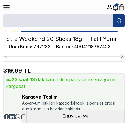
2
/
Tablet Balık Yemi
/
Tetra Weekend 20 Sticks 18gr - Tatil Yemi
★ Atakan Petshop,
Tetra yetkili satıcısıdır.
Tetra Weekend 20 Sticks 18gr - Tatil Yemi
Ürün Kodu
:
767232
Barkod
:
4004218767423
319.99
TL
23
saat
13
dakika
içinde sipariş verirseniz
yarın
kargoda!
Kargoya Teslim
Akvaryum bitkileri kategorisindeki siparişler ertesi
gün kargo için hazırlanmaktadır.
ÜRÜN DETAYI