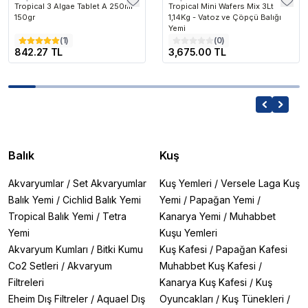
Tropical 3 Algae Tablet A 250ml
Tropical Mini Wafers Mix 3Lt
150gr
1,14Kg - Vatoz ve Çöpçü Balığı
Yemi
(
1
)
(
0
)
842.27 TL
3,675.00 TL
Balık
Kuş
Akvaryumlar
/
Set Akvaryumlar
Kuş Yemleri
/
Versele Laga Kuş
Balık Yemi
/
Cichlid Balık Yemi
Yemi
/
Papağan Yemi
/
Tropical Balık Yemi
/
Tetra
Kanarya Yemi
/
Muhabbet
Yemi
Kuşu Yemleri
Akvaryum Kumları
/
Bitki Kumu
Kuş Kafesi
/
Papağan Kafesi
Co2 Setleri
/
Akvaryum
Muhabbet Kuş Kafesi
/
Filtreleri
Kanarya Kuş Kafesi
/
Kuş
Eheim Dış Filtreler
/
Aquael Dış
Oyuncakları
/
Kuş Tünekleri
/