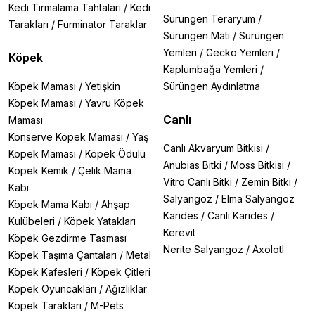
Kedi Tırmalama Tahtaları
/
Kedi
Sürüngen Teraryum
/
Tarakları
/
Furminator Taraklar
Sürüngen Matı
/
Sürüngen
Yemleri
/
Gecko Yemleri
/
Köpek
Kaplumbağa Yemleri
/
Köpek Maması
/
Yetişkin
Sürüngen Aydınlatma
Köpek Maması
/
Yavru Köpek
Canlı
Maması
Konserve Köpek Maması
/
Yaş
Canlı Akvaryum Bitkisi
/
Köpek Maması
/
Köpek Ödülü
Anubias Bitki
/
Moss Bitkisi
/
Köpek Kemik
/
Çelik Mama
Vitro Canlı Bitki
/
Zemin Bitki
/
Kabı
Salyangoz
/
Elma Salyangoz
Köpek Mama Kabı
/
Ahşap
Karides
/
Canlı Karides
/
Kulübeleri
/
Köpek Yatakları
Kerevit
Köpek Gezdirme Tasması
Nerite Salyangoz
/
Axolotl
Köpek Taşıma Çantaları
/
Metal
Köpek Kafesleri
/
Köpek Çitleri
Köpek Oyuncakları
/
Ağızlıklar
Köpek Tarakları
/
M-Pets