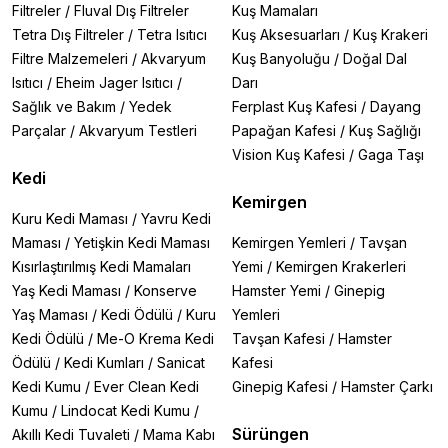
Filtreler
/
Fluval Dış Filtreler
Kuş Mamaları
Tetra Dış Filtreler
/
Tetra Isıtıcı
Kuş Aksesuarları
/
Kuş Krakeri
Filtre Malzemeleri
/
Akvaryum
Kuş Banyoluğu
/
Doğal Dal
Isıtıcı
/
Eheim Jager Isıtıcı
/
Darı
Sağlık ve Bakım
/
Yedek
Ferplast Kuş Kafesi
/
Dayang
Parçalar
/
Akvaryum Testleri
Papağan Kafesi
/
Kuş Sağlığı
Vision Kuş Kafesi
/
Gaga Taşı
Kedi
Kemirgen
Kuru Kedi Maması
/
Yavru Kedi
Maması
/
Yetişkin Kedi Maması
Kemirgen Yemleri
/
Tavşan
Kısırlaştırılmış Kedi Mamaları
Yemi
/
Kemirgen Krakerleri
Yaş Kedi Maması
/
Konserve
Hamster Yemi
/
Ginepig
Yaş Maması
/
Kedi Ödülü
/
Kuru
Yemleri
Kedi Ödülü
/
Me-O Krema Kedi
Tavşan Kafesi
/
Hamster
Ödülü
/
Kedi Kumları
/
Sanicat
Kafesi
Kedi Kumu
/
Ever Clean Kedi
Ginepig Kafesi
/
Hamster Çarkı
Kumu
/
Lindocat Kedi Kumu
/
Sürüngen
Akıllı Kedi Tuvaleti
/
Mama Kabı