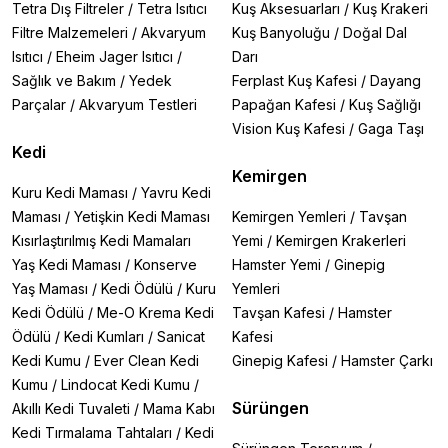
kalın taneli filtre malzemelerine kadar geniş yelpaze.
Tetra Dış Filtreler
/
Tetra Isıtıcı
Kuş Aksesuarları
/
Kuş Krakeri
Filtre Malzemeleri
/
Akvaryum
Kuş Banyoluğu
/
Doğal Dal
2. Seachem Özel Serisi
Isıtıcı
/
Eheim Jager Isıtıcı
/
Darı
🔹
Seachem Flourite Serisi:
Yüksek demir içeriğiyle
Sağlık ve Bakım
/
Yedek
Ferplast Kuş Kafesi
/
Dayang
bitki gelişimini destekleyen, doğal görünümlü özel
kumlar.
Parçalar
/
Akvaryum Testleri
Papağan Kafesi
/
Kuş Sağlığı
🔹
Seachem Onyx Gravel:
Sert su seven balıklar için
Vision Kuş Kafesi
/
Gaga Taşı
ideal, doğal mineral içeriğiyle su kimyasını destekleyen
Kedi
çakıl.
Kemirgen
🔹
Seachem Meridian:
Özellikle Afrika cichlidleri için
Kuru Kedi Maması
/
Yavru Kedi
formüle edilmiş, su sertliğini koruyan özel kum.
Maması
/
Yetişkin Kedi Maması
Kemirgen Yemleri
/
Tavşan
Kısırlaştırılmış Kedi Mamaları
Yemi
/
Kemirgen Krakerleri
Mercan Kumu Nerelerde Kullanılır?
→
Tatlı Su Akvaryumları
Yaş Kedi Maması
/
Konserve
Hamster Yemi
/
Ginepig
→
Tuzlu Su (Deniz) Akvaryumları
Yaş Maması
/
Kedi Ödülü
/
Kuru
Yemleri
→
Sump Filtre Sistemleri
Kedi Ödülü
/
Me-O Krema Kedi
Tavşan Kafesi
/
Hamster
→
Doğal Dekoratif Tasarımlar
Ödülü
/
Kedi Kumları
/
Sanicat
Kafesi
Kedi Kumu
/
Ever Clean Kedi
Ginepig Kafesi
/
Hamster Çarkı
Mercan Kumu Nasıl Kullanılır?
1️
Akvaryum tabanına veya sump filtrenize uygun
Kumu
/
Lindocat Kedi Kumu
/
kalınlıkta yerleştirin.
Sürüngen
Akıllı Kedi Tuvaleti
/
Mama Kabı
2️
Kullanmadan önce durulayarak toz ve partiküllerden
Kedi Tırmalama Tahtaları
/
Kedi
arındırın.