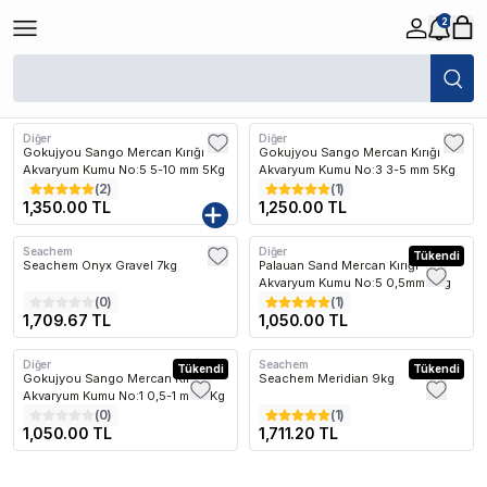
2
/
Balık
/
Tatlı Su
/
Akvaryum Kumları
/
Akvaryum Mercan Kumları
Filtreler
Son Eklenen
Diğer
Diğer
Gokujyou Sango Mercan Kırığı
Gokujyou Sango Mercan Kırığı
Akvaryum Kumu No:5 5-10 mm 5Kg
Akvaryum Kumu No:3 3-5 mm 5Kg
(
2
)
(
1
)
1,350.00 TL
1,250.00 TL
Seachem
Diğer
Kargo Bedava
Tükendi
Seachem Onyx Gravel 7kg
Palauan Sand Mercan Kırığı
Akvaryum Kumu No:5 0,5mm 5Kg
(
0
)
(
1
)
1,709.67 TL
1,050.00 TL
Diğer
Seachem
Tükendi
Kargo Bedava
Tükendi
Gokujyou Sango Mercan Kırığı
Seachem Meridian 9kg
Akvaryum Kumu No:1 0,5-1 mm 5Kg
(
0
)
(
1
)
1,050.00 TL
1,711.20 TL