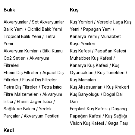
Balık
Kuş
Akvaryumlar
/
Set Akvaryumlar
Kuş Yemleri
/
Versele Laga Kuş
Balık Yemi
/
Cichlid Balık Yemi
Yemi
/
Papağan Yemi
/
Tropical Balık Yemi
/
Tetra
Kanarya Yemi
/
Muhabbet
Yemi
Kuşu Yemleri
Akvaryum Kumları
/
Bitki Kumu
Kuş Kafesi
/
Papağan Kafesi
Co2 Setleri
/
Akvaryum
Muhabbet Kuş Kafesi
/
Filtreleri
Kanarya Kuş Kafesi
/
Kuş
Eheim Dış Filtreler
/
Aquael Dış
Oyuncakları
/
Kuş Tünekleri
/
Filtreler
/
Fluval Dış Filtreler
Kuş Mamaları
Tetra Dış Filtreler
/
Tetra Isıtıcı
Kuş Aksesuarları
/
Kuş Krakeri
Filtre Malzemeleri
/
Akvaryum
Kuş Banyoluğu
/
Doğal Dal
Isıtıcı
/
Eheim Jager Isıtıcı
/
Darı
Sağlık ve Bakım
/
Yedek
Ferplast Kuş Kafesi
/
Dayang
Parçalar
/
Akvaryum Testleri
Papağan Kafesi
/
Kuş Sağlığı
Vision Kuş Kafesi
/
Gaga Taşı
Kedi