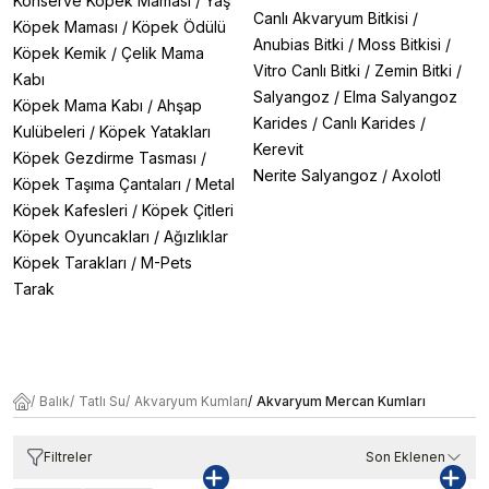
Konserve Köpek Maması
/
Yaş
Canlı Akvaryum Bitkisi
/
Köpek Maması
/
Köpek Ödülü
Anubias Bitki
/
Moss Bitkisi
/
Köpek Kemik
/
Çelik Mama
Vitro Canlı Bitki
/
Zemin Bitki
/
Kabı
Salyangoz
/
Elma Salyangoz
Köpek Mama Kabı
/
Ahşap
Karides
/
Canlı Karides
/
Kulübeleri
/
Köpek Yatakları
Kerevit
Köpek Gezdirme Tasması
/
Nerite Salyangoz
/
Axolotl
Köpek Taşıma Çantaları
/
Metal
Köpek Kafesleri
/
Köpek Çitleri
Köpek Oyuncakları
/
Ağızlıklar
Köpek Tarakları
/
M-Pets
Tarak
/
Balık
/
Tatlı Su
/
Akvaryum Kumları
/
Akvaryum Mercan Kumları
Filtreler
Son Eklenen