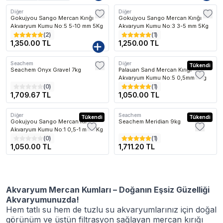
Diğer
Diğer
Gokujyou Sango Mercan Kırığı
Gokujyou Sango Mercan Kırığı
Akvaryum Kumu No:5 5-10 mm 5Kg
Akvaryum Kumu No:3 3-5 mm 5Kg
(
2
)
(
1
)
1,350.00 TL
1,250.00 TL
Seachem
Diğer
Kargo Bedava
Tükendi
Seachem Onyx Gravel 7kg
Palauan Sand Mercan Kırığı
Akvaryum Kumu No:5 0,5mm 5Kg
(
0
)
(
1
)
1,709.67 TL
1,050.00 TL
Diğer
Seachem
Tükendi
Kargo Bedava
Tükendi
Gokujyou Sango Mercan Kırığı
Seachem Meridian 9kg
Akvaryum Kumu No:1 0,5-1 mm 5Kg
(
0
)
(
1
)
1,050.00 TL
1,711.20 TL
Akvaryum Mercan Kumları – Doğanın Eşsiz Güzelliği
Akvaryumunuzda!
Hem tatlı su hem de tuzlu su akvaryumlarınız için doğal
görünüm ve üstün filtrasyon sağlayan mercan kırığı