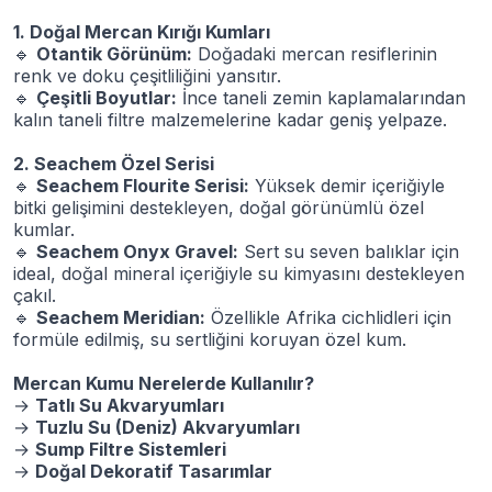
1. Doğal Mercan Kırığı Kumları
🔹
Otantik Görünüm:
Doğadaki mercan resiflerinin
renk ve doku çeşitliliğini yansıtır.
🔹
Çeşitli Boyutlar:
İnce taneli zemin kaplamalarından
kalın taneli filtre malzemelerine kadar geniş yelpaze.
2. Seachem Özel Serisi
🔹
Seachem Flourite Serisi:
Yüksek demir içeriğiyle
bitki gelişimini destekleyen, doğal görünümlü özel
kumlar.
🔹
Seachem Onyx Gravel:
Sert su seven balıklar için
ideal, doğal mineral içeriğiyle su kimyasını destekleyen
çakıl.
🔹
Seachem Meridian:
Özellikle Afrika cichlidleri için
formüle edilmiş, su sertliğini koruyan özel kum.
Mercan Kumu Nerelerde Kullanılır?
→
Tatlı Su Akvaryumları
→
Tuzlu Su (Deniz) Akvaryumları
→
Sump Filtre Sistemleri
→
Doğal Dekoratif Tasarımlar