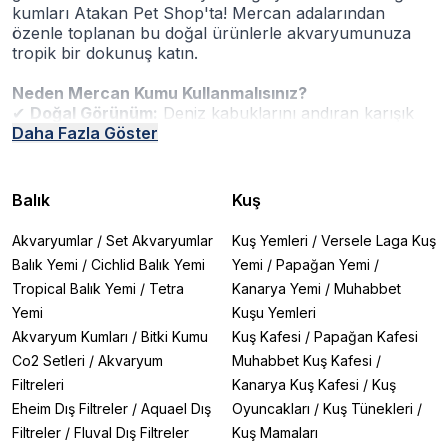
kumları Atakan Pet Shop'ta! Mercan adalarından
özenle toplanan bu doğal ürünlerle akvaryumunuza
tropik bir dokunuş katın.
Neden Mercan Kumu Kullanmalısınız?
✔
Doğal Görünüm:
Deniz kabuklarını andıran karışık
renkleriyle estetik bir zemin yaratır.
Daha Fazla Göster
✔
Çift Yönlü Kullanım:
Hem tatlı su hem de tuzlu su
(deniz) akvaryumlarında güvenle kullanılabilir.
✔
Üstün Filtrasyon:
Gözenekli yapısıyla biyolojik
Balık
Kuş
filtrasyon için mükemmel bir yüzey alanı sağlar.
✔
Sumplarda Kullanım:
Kalın taneli mercan kırıkları
Akvaryumlar
/
Set Akvaryumlar
Kuş Yemleri
/
Versele Laga Kuş
sump filtrelerde mekanik ve biyolojik filtrasyon
Balık Yemi
/
Cichlid Balık Yemi
Yemi
/
Papağan Yemi
/
malzemesi olarak idealdir.
Tropical Balık Yemi
/
Tetra
Kanarya Yemi
/
Muhabbet
Atakan Pet Shop’ta Satılan Öne Çıkan Mercan Kumu
Yemi
Kuşu Yemleri
Çeşitleri
Akvaryum Kumları
/
Bitki Kumu
Kuş Kafesi
/
Papağan Kafesi
Co2 Setleri
/
Akvaryum
Muhabbet Kuş Kafesi
/
1. Doğal Mercan Kırığı Kumları
Filtreleri
Kanarya Kuş Kafesi
/
Kuş
🔹
Otantik Görünüm:
Doğadaki mercan resiflerinin
Eheim Dış Filtreler
/
Aquael Dış
Oyuncakları
/
Kuş Tünekleri
/
renk ve doku çeşitliliğini yansıtır.
🔹
Çeşitli Boyutlar:
İnce taneli zemin kaplamalarından
Filtreler
/
Fluval Dış Filtreler
Kuş Mamaları