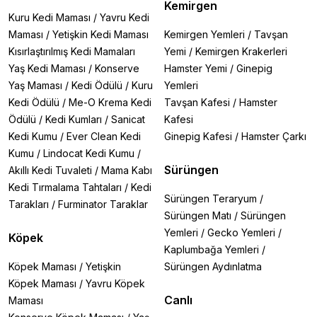
Kemirgen
Kuru Kedi Maması
/
Yavru Kedi
Maması
/
Yetişkin Kedi Maması
Kemirgen Yemleri
/
Tavşan
Kısırlaştırılmış Kedi Mamaları
Yemi
/
Kemirgen Krakerleri
Yaş Kedi Maması
/
Konserve
Hamster Yemi
/
Ginepig
Yaş Maması
/
Kedi Ödülü
/
Kuru
Yemleri
Kedi Ödülü
/
Me-O Krema Kedi
Tavşan Kafesi
/
Hamster
Ödülü
/
Kedi Kumları
/
Sanicat
Kafesi
Kedi Kumu
/
Ever Clean Kedi
Ginepig Kafesi
/
Hamster Çarkı
Kumu
/
Lindocat Kedi Kumu
/
Sürüngen
Akıllı Kedi Tuvaleti
/
Mama Kabı
Kedi Tırmalama Tahtaları
/
Kedi
Sürüngen Teraryum
/
Tarakları
/
Furminator Taraklar
Sürüngen Matı
/
Sürüngen
Yemleri
/
Gecko Yemleri
/
Köpek
Kaplumbağa Yemleri
/
Köpek Maması
/
Yetişkin
Sürüngen Aydınlatma
Köpek Maması
/
Yavru Köpek
Canlı
Maması