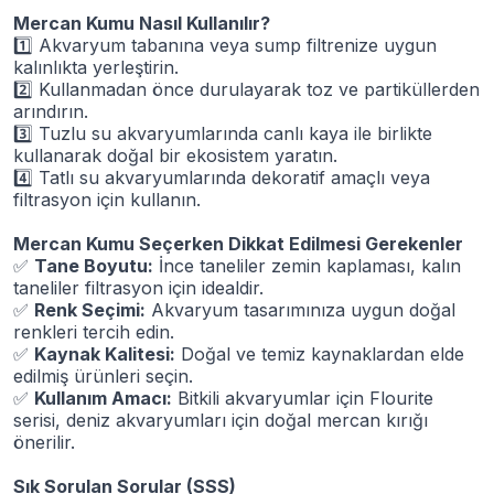
Mercan Kumu Nasıl Kullanılır?
1️
Akvaryum tabanına veya sump filtrenize uygun
kalınlıkta yerleştirin.
2️
Kullanmadan önce durulayarak toz ve partiküllerden
arındırın.
3️
Tuzlu su akvaryumlarında canlı kaya ile birlikte
kullanarak doğal bir ekosistem yaratın.
4️
Tatlı su akvaryumlarında dekoratif amaçlı veya
filtrasyon için kullanın.
Mercan Kumu Seçerken Dikkat Edilmesi Gerekenler
✅
Tane Boyutu:
İnce taneliler zemin kaplaması, kalın
taneliler filtrasyon için idealdir.
✅
Renk Seçimi:
Akvaryum tasarımınıza uygun doğal
renkleri tercih edin.
✅
Kaynak Kalitesi:
Doğal ve temiz kaynaklardan elde
edilmiş ürünleri seçin.
✅
Kullanım Amacı:
Bitkili akvaryumlar için Flourite
serisi, deniz akvaryumları için doğal mercan kırığı
önerilir.
Sık Sorulan Sorular (SSS)