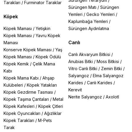
Sürüngen Teraryum
/
Tarakları
/
Furminator Taraklar
3️
Tuzlu su akvaryumlarında canlı kaya ile birlikte
Sürüngen Matı
/
Sürüngen
kullanarak doğal bir ekosistem yaratın.
Yemleri
/
Gecko Yemleri
/
Köpek
4️
Tatlı su akvaryumlarında dekoratif amaçlı veya
Kaplumbağa Yemleri
/
filtrasyon için kullanın.
Köpek Maması
/
Yetişkin
Sürüngen Aydınlatma
Mercan Kumu Seçerken Dikkat Edilmesi Gerekenler
Köpek Maması
/
Yavru Köpek
✅
Tane Boyutu:
İnce taneliler zemin kaplaması, kalın
Canlı
Maması
taneliler filtrasyon için idealdir.
Konserve Köpek Maması
/
Yaş
✅
Renk Seçimi:
Akvaryum tasarımınıza uygun doğal
Canlı Akvaryum Bitkisi
/
Köpek Maması
/
Köpek Ödülü
renkleri tercih edin.
Anubias Bitki
/
Moss Bitkisi
/
✅
Kaynak Kalitesi:
Doğal ve temiz kaynaklardan elde
Köpek Kemik
/
Çelik Mama
Vitro Canlı Bitki
/
Zemin Bitki
/
edilmiş ürünleri seçin.
Kabı
✅
Kullanım Amacı:
Bitkili akvaryumlar için Flourite
Salyangoz
/
Elma Salyangoz
Köpek Mama Kabı
/
Ahşap
serisi, deniz akvaryumları için doğal mercan kırığı
Karides
/
Canlı Karides
/
Kulübeleri
/
Köpek Yatakları
önerilir.
Kerevit
Köpek Gezdirme Tasması
/
Nerite Salyangoz
/
Axolotl
Sık Sorulan Sorular (SSS)
Köpek Taşıma Çantaları
/
Metal
❓
"Mercan kumu pH'ı yükseltir mi?"
Köpek Kafesleri
/
Köpek Çitleri
→ Doğal mercan kırığı kumları nötr pH'a sahiptir ve
Köpek Oyuncakları
/
Ağızlıklar
suyun pH değerini önemli ölçüde etkilemez.
Köpek Tarakları
/
M-Pets
❓
"Tatlı su akvaryumunda mercan kumu kullanılabilir
Tarak
mi?"