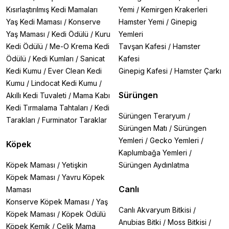
Kısırlaştırılmış Kedi Mamaları
Yemi
/
Kemirgen Krakerleri
Yaş Kedi Maması
/
Konserve
Hamster Yemi
/
Ginepig
Yaş Maması
/
Kedi Ödülü
/
Kuru
Yemleri
Kedi Ödülü
/
Me-O Krema Kedi
Tavşan Kafesi
/
Hamster
Ödülü
/
Kedi Kumları
/
Sanicat
Kafesi
Kedi Kumu
/
Ever Clean Kedi
Ginepig Kafesi
/
Hamster Çarkı
Kumu
/
Lindocat Kedi Kumu
/
Sürüngen
Akıllı Kedi Tuvaleti
/
Mama Kabı
Kedi Tırmalama Tahtaları
/
Kedi
Sürüngen Teraryum
/
Tarakları
/
Furminator Taraklar
Sürüngen Matı
/
Sürüngen
Yemleri
/
Gecko Yemleri
/
Köpek
Kaplumbağa Yemleri
/
Köpek Maması
/
Yetişkin
Sürüngen Aydınlatma
Köpek Maması
/
Yavru Köpek
Canlı
Maması
Konserve Köpek Maması
/
Yaş
Canlı Akvaryum Bitkisi
/
Köpek Maması
/
Köpek Ödülü
Anubias Bitki
/
Moss Bitkisi
/
Köpek Kemik
/
Çelik Mama