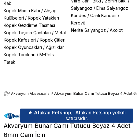
Vitro Canlı Bitki
/
Zemin Bitki
/
Kabı
Salyangoz
/
Elma Salyangoz
Köpek Mama Kabı
/
Ahşap
Karides
/
Canlı Karides
/
Kulübeleri
/
Köpek Yatakları
Kerevit
Köpek Gezdirme Tasması
Nerite Salyangoz
/
Axolotl
Köpek Taşıma Çantaları
/
Metal
Köpek Kafesleri
/
Köpek Çitleri
Köpek Oyuncakları
/
Ağızlıklar
Köpek Tarakları
/
M-Pets
Tarak
/
Akvaryum Aksesuarları
/
Akvaryum Buhar Camı Tutucu Beyaz 4 Adet 6
★ Atakan Petshop,
Atakan Petshop yetkili
satıcısıdır.
Akvaryum Buhar Camı Tutucu Beyaz 4 Adet
6mm Cam İçin