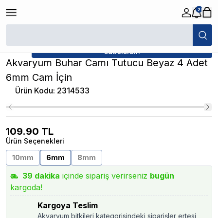
2
/
Akvaryum Aksesuarları
/
Akvaryum Buhar Camı Tutucu Beyaz 4 Adet 6
★ Atakan Petshop,
Atakan Petshop yetkili
satıcısıdır.
Akvaryum Buhar Camı Tutucu Beyaz 4 Adet
6mm Cam İçin
Ürün Kodu
:
2314533
109.90
TL
Ürün Seçenekleri
10mm
6mm
8mm
39
dakika
içinde sipariş verirseniz
bugün
kargoda!
Kargoya Teslim
Akvaryum bitkileri kategorisindeki siparişler ertesi