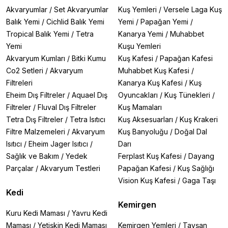
Akvaryumlar
/
Set Akvaryumlar
Kuş Yemleri
/
Versele Laga Kuş
Balık Yemi
/
Cichlid Balık Yemi
Yemi
/
Papağan Yemi
/
Tropical Balık Yemi
/
Tetra
Kanarya Yemi
/
Muhabbet
Yemi
Kuşu Yemleri
Akvaryum Kumları
/
Bitki Kumu
Kuş Kafesi
/
Papağan Kafesi
Co2 Setleri
/
Akvaryum
Muhabbet Kuş Kafesi
/
Filtreleri
Kanarya Kuş Kafesi
/
Kuş
Eheim Dış Filtreler
/
Aquael Dış
Oyuncakları
/
Kuş Tünekleri
/
Filtreler
/
Fluval Dış Filtreler
Kuş Mamaları
Tetra Dış Filtreler
/
Tetra Isıtıcı
Kuş Aksesuarları
/
Kuş Krakeri
Filtre Malzemeleri
/
Akvaryum
Kuş Banyoluğu
/
Doğal Dal
Isıtıcı
/
Eheim Jager Isıtıcı
/
Darı
Sağlık ve Bakım
/
Yedek
Ferplast Kuş Kafesi
/
Dayang
Parçalar
/
Akvaryum Testleri
Papağan Kafesi
/
Kuş Sağlığı
Vision Kuş Kafesi
/
Gaga Taşı
Kedi
Kemirgen
Kuru Kedi Maması
/
Yavru Kedi
Maması
/
Yetişkin Kedi Maması
Kemirgen Yemleri
/
Tavşan