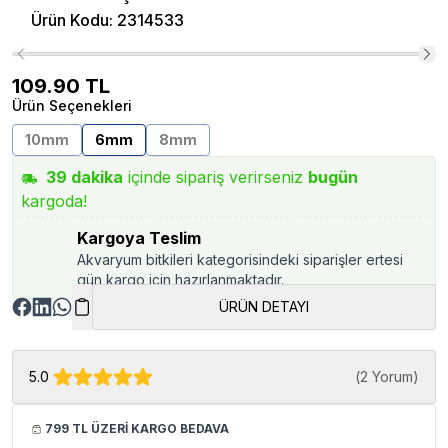
Ürün Kodu
:
2314533
109.90
TL
Ürün Seçenekleri
10mm
6mm
8mm
39
dakika
içinde sipariş verirseniz
bugün
kargoda!
Kargoya Teslim
Akvaryum bitkileri kategorisindeki siparişler ertesi
gün kargo için hazırlanmaktadır.
ÜRÜN DETAYI
5.0
(
2 Yorum
)
799 TL ÜZERİ KARGO BEDAVA