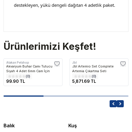
destekleyen, yükü dengeli dağıtan 4 adetlik paket.
Ürünlerimizi Keşfet!
Atakan Petshop
Jbl
Akvaryum Buhar Camı Tutucu
Jbl Artemio Set Complete
Siyah 4 Adet 6mm Cam İçin
Artemia Çıkartma Seti
(
0
)
(
0
)
99.90 TL
5,871.69 TL
Balık
Kuş