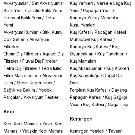
Akvaryumlar
/
Set Akvaryumlar
Kuş Yemleri
/
Versele Laga Kuş
Balık Yemi
/
Cichlid Balık Yemi
Yemi
/
Papağan Yemi
/
Tropical Balık Yemi
/
Tetra
Kanarya Yemi
/
Muhabbet
Yemi
Kuşu Yemleri
Akvaryum Kumları
/
Bitki Kumu
Kuş Kafesi
/
Papağan Kafesi
Co2 Setleri
/
Akvaryum
Muhabbet Kuş Kafesi
/
Filtreleri
Kanarya Kuş Kafesi
/
Kuş
Eheim Dış Filtreler
/
Aquael Dış
Oyuncakları
/
Kuş Tünekleri
/
Filtreler
/
Fluval Dış Filtreler
Kuş Mamaları
Tetra Dış Filtreler
/
Tetra Isıtıcı
Kuş Aksesuarları
/
Kuş Krakeri
Filtre Malzemeleri
/
Akvaryum
Kuş Banyoluğu
/
Doğal Dal
Isıtıcı
/
Eheim Jager Isıtıcı
/
Darı
Sağlık ve Bakım
/
Yedek
Ferplast Kuş Kafesi
/
Dayang
Parçalar
/
Akvaryum Testleri
Papağan Kafesi
/
Kuş Sağlığı
Vision Kuş Kafesi
/
Gaga Taşı
Kedi
Kemirgen
Kuru Kedi Maması
/
Yavru Kedi
Maması
/
Yetişkin Kedi Maması
Kemirgen Yemleri
/
Tavşan