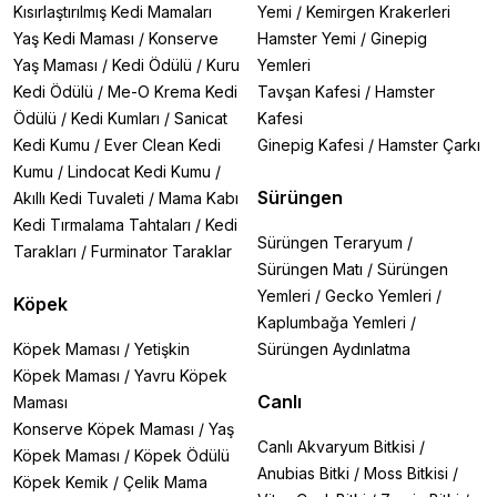
Kısırlaştırılmış Kedi Mamaları
Yemi
/
Kemirgen Krakerleri
Yaş Kedi Maması
/
Konserve
Hamster Yemi
/
Ginepig
Yaş Maması
/
Kedi Ödülü
/
Kuru
Yemleri
Kedi Ödülü
/
Me-O Krema Kedi
Tavşan Kafesi
/
Hamster
Ödülü
/
Kedi Kumları
/
Sanicat
Kafesi
Kedi Kumu
/
Ever Clean Kedi
Ginepig Kafesi
/
Hamster Çarkı
Kumu
/
Lindocat Kedi Kumu
/
Sürüngen
Akıllı Kedi Tuvaleti
/
Mama Kabı
Kedi Tırmalama Tahtaları
/
Kedi
Sürüngen Teraryum
/
Tarakları
/
Furminator Taraklar
Sürüngen Matı
/
Sürüngen
Yemleri
/
Gecko Yemleri
/
Köpek
Kaplumbağa Yemleri
/
Köpek Maması
/
Yetişkin
Sürüngen Aydınlatma
Köpek Maması
/
Yavru Köpek
Canlı
Maması
Konserve Köpek Maması
/
Yaş
Canlı Akvaryum Bitkisi
/
Köpek Maması
/
Köpek Ödülü
Anubias Bitki
/
Moss Bitkisi
/
Köpek Kemik
/
Çelik Mama