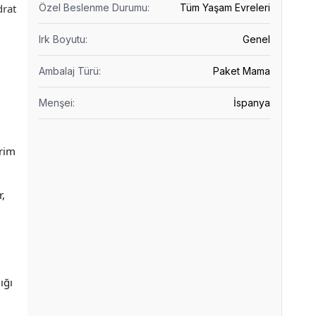
drat
Özel Beslenme Durumu
:
Tüm Yaşam Evreleri
Irk Boyutu
:
Genel
Ambalaj Türü
:
Paket Mama
Menşei
:
İspanya
irim
r,
ığı