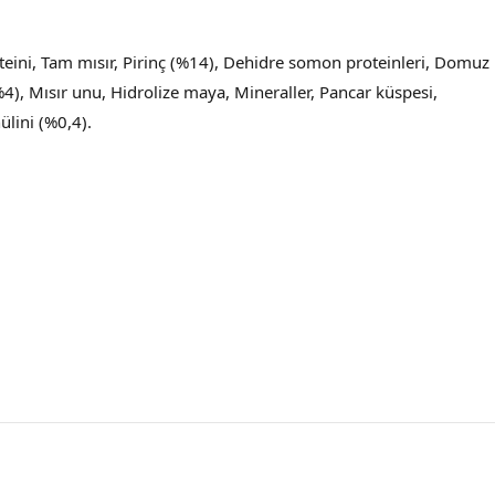
eini, Tam mısır, Pirinç (%14), Dehidre somon proteinleri, Domuz
4), Mısır unu, Hidrolize maya, Mineraller, Pancar küspesi,
ülini (%0,4).