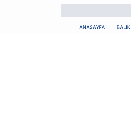
/
Yetişkin Köpek Maması
/
Advance Sensitive Somonlu Pirinçli Y
ANASAYFA
BALIK