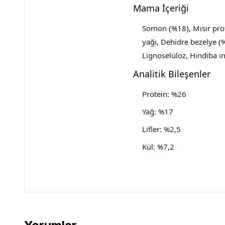
Mama İçeriği
Somon (%18), Mısır prot
yağı, Dehidre bezelye (%
Lignoselüloz, Hindiba in
Analitik Bileşenler
Protein: %26
Yağ: %17
Lifler: %2,5
Kül: %7,2