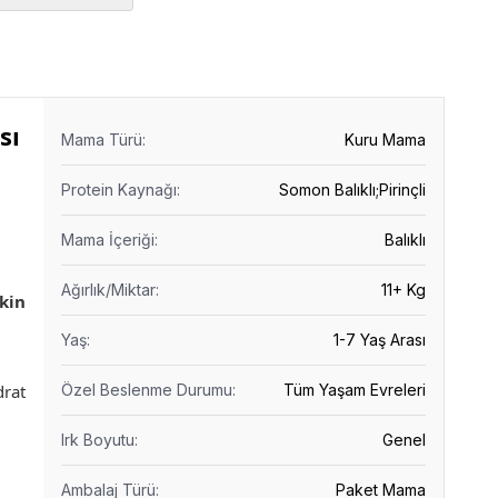
sı
Mama Türü
:
Kuru Mama
Protein Kaynağı
:
Somon Balıklı;Pirinçli
Mama İçeriği
:
Balıklı
Ağırlık/Miktar
:
11+ Kg
şkin
Yaş
:
1-7 Yaş Arası
drat
Özel Beslenme Durumu
:
Tüm Yaşam Evreleri
Irk Boyutu
:
Genel
Ambalaj Türü
:
Paket Mama