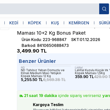
etişkin Köpek Maması 10+2 Kg Bonus Paket
Advance
KEDİ
KÖPEK
KUŞ
KEMİRGEN
SÜRÜ
Advance Sensitive Somonlu Pirinçli Yet
Maması 10+2 Kg Bonus Paket
Ürün Kodu
:
223-968847
SKT
:
01.12.2026
Barkod
:
8410650688473
3,499.90
TL
Benzer Ürünler
ND
LaVital
ND Tahılsız Yaban Domuzlu ve
LaVital Kuzulu Küçük Irk 
Elmalı Medium Maxi Yetişkin
Köpek Maması 1,5Kg
Köpek Maması 12 Kg
359.90 TL
429.90 
5,255.50 TL
6,569.38 TL
21
saat
19
dakika
içinde sipariş verirseniz
yar
Kargoya Teslim
Akvaryum bitkileri kategorisindeki siparişler ert