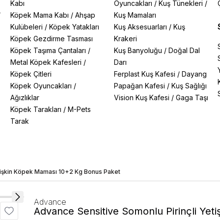
Kabı
Oyuncakları
/
Kuş Tünekleri
/
/
Köpek Mama Kabı
/
Ahşap
Kuş Mamaları
Kulübeleri
/
Köpek Yatakları
Kuş Aksesuarları
/
Kuş
Köpek Gezdirme Tasması
Krakeri
Köpek Taşıma Çantaları
/
Kuş Banyoluğu
/
Doğal Dal
Metal Köpek Kafesleri
/
Darı
Köpek Çitleri
Ferplast Kuş Kafesi
/
Dayang
Köpek Oyuncakları
/
Papağan Kafesi
/
Kuş Sağlığı
Ağızlıklar
Vision Kuş Kafesi
/
Gaga Taşı
Köpek Tarakları
/
M-Pets
Tarak
etişkin Köpek Maması 10+2 Kg Bonus Paket
Advance
Advance Sensitive Somonlu Pirinçli Yet