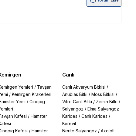
Yorum Ekle
Kemirgen
Canlı
Kemirgen Yemleri
/
Tavşan
Canlı Akvaryum Bitkisi
/
Yemi
/
Kemirgen Krakerleri
Anubias Bitki
/
Moss Bitkisi
/
Hamster Yemi
/
Ginepig
Vitro Canlı Bitki
/
Zemin Bitki
/
Yemleri
Salyangoz
/
Elma Salyangoz
Tavşan Kafesi
/
Hamster
Karides
/
Canlı Karides
/
Kafesi
Kerevit
Ginepig Kafesi
/
Hamster
Nerite Salyangoz
/
Axolotl