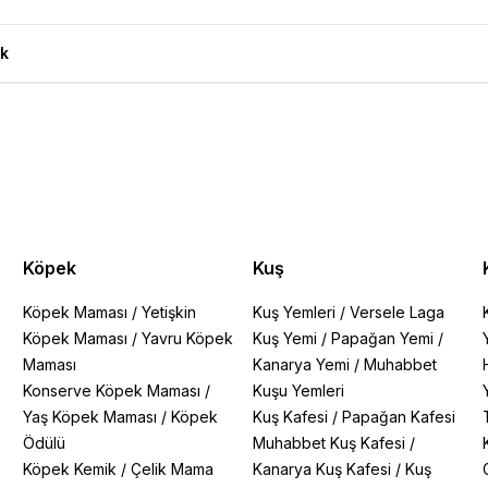
 Maması 10+2 Kg Bonus Paket Ürün Yorumları
k
Köpek
Kuş
Köpek Maması
/
Yetişkin
Kuş Yemleri
/
Versele Laga
Köpek Maması
/
Yavru Köpek
Kuş Yemi
/
Papağan Yemi
/
Maması
Kanarya Yemi
/
Muhabbet
Konserve Köpek Maması
/
Kuşu Yemleri
Yaş Köpek Maması
/
Köpek
Kuş Kafesi
/
Papağan Kafesi
Ödülü
Muhabbet Kuş Kafesi
/
Köpek Kemik
/
Çelik Mama
Kanarya Kuş Kafesi
/
Kuş