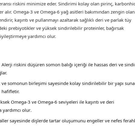
ransı riskini minimize eder. Sindirimi kolay olan pirinç, karbonhi
er alır. Omega-3 ve Omega-6 yağ asitleri bakımından zengin olan
ndirir, kaşıntı ve pullanmayı azaltarak sağlıklı deri ve parlak tüy
deki prebiyotikler ve yüksek sindirilebilir proteinler, bağırsak
i iyileştirmeye yardımcı olur.
: Alerji riskini düşüren somon balığı içeriği ile hassas deri ve sind
lar.
nç ve somonun birleşimi sayesinde kolay sindirilebilir bir yapı suna
afifletir.
üksek Omega-3 ve Omega-6 seviyeleri ile kaşıntı ve deri
a yardımcı olur
.
aller sayesinde dişlerde tartar oluşumunu engeller ve nefes ferahl