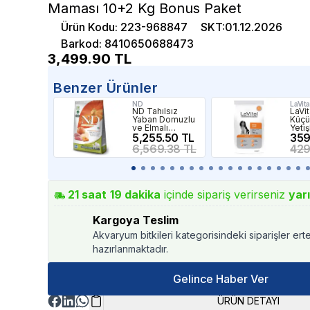
Maması 10+2 Kg Bonus Paket
Ürün Kodu
:
223-968847
SKT
:
01.12.2026
Barkod
:
8410650688473
3,499.90
TL
Benzer Ürünler
ND
LaVita
ND Tahılsız
LaVit
Yaban Domuzlu
Küçü
ve Elmalı
Yeti
Medium Maxi
5,255.50 TL
Mama
359
Yetişkin Köpek
6,569.38 TL
429
Maması 12 Kg
21
saat
19
dakika
içinde sipariş verirseniz
yar
Kargoya Teslim
Akvaryum bitkileri kategorisindeki siparişler ert
hazırlanmaktadır.
Gelince Haber Ver
ÜRÜN DETAYI