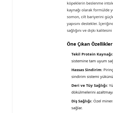
köpeklerin beslenme intole
kaynağı olarak formülde y
somon, cilt bariyerini güçle
yapısını destekler. İçeriğin
sağlığını ve dışkı kalitesin
Öne Çıkan Özellikler
Tekil Protein Kaynağı
sistemine tam uyum sağ
Hassas Sindirim
: Piri
sindirim sistemi yükünü h
Deri ve Tüy Sağlığı
: Y
dökülmelerini azaltmay
Diş Sağlığı
: Özel miner
sağlar.