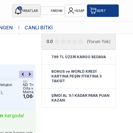
2
FIRSATLAR
YARDIM
HESAP
SEPET
★ Atakan Petshop,
Advance yetkili
NGEN
CANLI BİTKİ
işkin Köpek
satıcısıdır.
0.0
(
Yorum Yok
)
799 TL ÜZERİ KARGO BEDAVA
BONUS ve WORLD KREDİ
KARTINA PEŞİN FİYATINA 3
TAKSİT
ND
ND
Yetişkin
ND Tropical Selection Domuz Etli
ND Prime Kuzulu ve Yaban
Orta ve Büyük Irk Yetişkin Köpek
Tahılsız Küçük Irk Yetişkin
TL
Maması 2Kg
Konserve Köpek Maması 
1,066.62 TL
1,258.61 TL
ŞİMDİ AL %1 KADAR PARA PUAN
113.20 TL
KAZAN
ın
kargoda!
esi gün kargo için