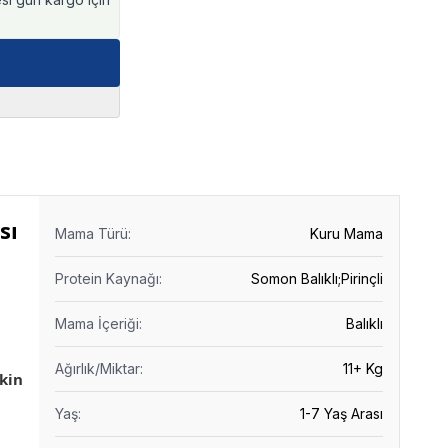
sı
Mama Türü
:
Kuru Mama
Protein Kaynağı
:
Somon Balıklı;Pirinçli
Mama İçeriği
:
Balıklı
Ağırlık/Miktar
:
11+ Kg
şkin
Yaş
:
1-7 Yaş Arası