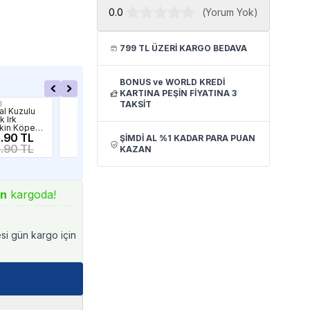
0.0
(
Yorum Yok
)
799 TL ÜZERİ KARGO BEDAVA
BONUS ve WORLD KREDİ
KARTINA PEŞİN FİYATINA 3
TAKSİT
l
ND
ND
al Kuzulu
ND Tropical
ND 
k Irk
Selection
ve 
şkin Köpek
Domuz Etli Orta
Mer
sı 1,5Kg
.90 TL
ve Büyük Irk
1,066.62 TL
Küç
11
ŞİMDİ AL %1 KADAR PARA PUAN
Yetişkin Köpek
Yet
.90 TL
1,258.61 TL
KAZAN
Maması 2Kg
Ko
Kö
140
ın
kargoda!
esi gün kargo için