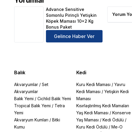
Yorumlar
Advance Sensitive Somonlu Pirinçli Yetişkin Köpek
Advance Sensitive
Yorum Yo
Somonlu Pirinçli Yetişkin
Köpek Maması 10+2 Kg
Bonus Paket
Gelince Haber Ver
Balık
Kedi
Akvaryumlar
/
Set
Kuru Kedi Maması
/
Yavru
Akvaryumlar
Kedi Maması
/
Yetişkin Kedi
Balık Yemi
/
Cichlid Balık Yemi
Maması
Tropical Balık Yemi
/
Tetra
Kısırlaştırılmış Kedi Mamaları
Yemi
Yaş Kedi Maması
/
Konserve
Akvaryum Kumları
/
Bitki
Yaş Maması
/
Kedi Ödülü
/
Kumu
Kuru Kedi Ödülü
/
Me-O