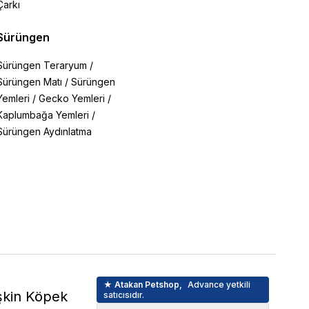
Çarkı
Sürüngen
Sürüngen Teraryum
/
Sürüngen Matı
/
Sürüngen
Yemleri
/
Gecko Yemleri
/
Kaplumbağa Yemleri
/
Sürüngen Aydınlatma
★ Atakan Petshop,
Advance yetkili
işkin Köpek
satıcısıdır.