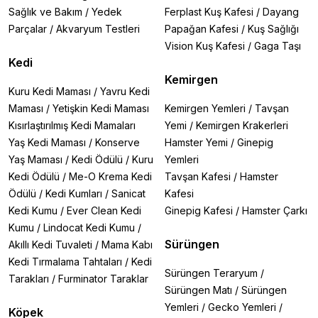
Sağlık ve Bakım
/
Yedek
Ferplast Kuş Kafesi
/
Dayang
Parçalar
/
Akvaryum Testleri
Papağan Kafesi
/
Kuş Sağlığı
Vision Kuş Kafesi
/
Gaga Taşı
Kedi
Kemirgen
Kuru Kedi Maması
/
Yavru Kedi
Maması
/
Yetişkin Kedi Maması
Kemirgen Yemleri
/
Tavşan
Kısırlaştırılmış Kedi Mamaları
Yemi
/
Kemirgen Krakerleri
Yaş Kedi Maması
/
Konserve
Hamster Yemi
/
Ginepig
Yaş Maması
/
Kedi Ödülü
/
Kuru
Yemleri
Kedi Ödülü
/
Me-O Krema Kedi
Tavşan Kafesi
/
Hamster
Ödülü
/
Kedi Kumları
/
Sanicat
Kafesi
Kedi Kumu
/
Ever Clean Kedi
Ginepig Kafesi
/
Hamster Çarkı
Kumu
/
Lindocat Kedi Kumu
/
Sürüngen
Akıllı Kedi Tuvaleti
/
Mama Kabı
Kedi Tırmalama Tahtaları
/
Kedi
Sürüngen Teraryum
/
Tarakları
/
Furminator Taraklar
Sürüngen Matı
/
Sürüngen
Yemleri
/
Gecko Yemleri
/
Köpek