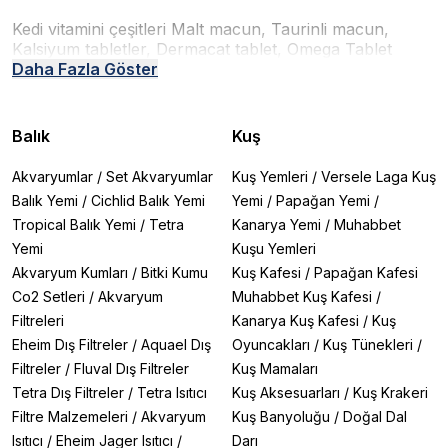
Kedi vitamini çeşitleri Malt macun, Taurinli macun,
Kalsiyum tabletler, Dermacat tablet, Omega Tablet
türleri olarak çeşitli kategorilerde üretilmektedir. Gimcat
Daha Fazla Göster
markası paste formundaki ürünleri ile kedilere özel
vitamin türü ürünleriyle dikkat çekmektedir. Bio
PetActive kedi tabletleri gelişmiş ürün yelpazesi tercih
Balık
Kuş
edilmektedir.
Akvaryumlar
/
Set Akvaryumlar
Kuş Yemleri
/
Versele Laga Kuş
Balık Yemi
/
Cichlid Balık Yemi
Yemi
/
Papağan Yemi
/
Tropical Balık Yemi
/
Tetra
Kanarya Yemi
/
Muhabbet
Yemi
Kuşu Yemleri
Akvaryum Kumları
/
Bitki Kumu
Kuş Kafesi
/
Papağan Kafesi
Co2 Setleri
/
Akvaryum
Muhabbet Kuş Kafesi
/
Filtreleri
Kanarya Kuş Kafesi
/
Kuş
Eheim Dış Filtreler
/
Aquael Dış
Oyuncakları
/
Kuş Tünekleri
/
Filtreler
/
Fluval Dış Filtreler
Kuş Mamaları
Tetra Dış Filtreler
/
Tetra Isıtıcı
Kuş Aksesuarları
/
Kuş Krakeri
Filtre Malzemeleri
/
Akvaryum
Kuş Banyoluğu
/
Doğal Dal
Isıtıcı
/
Eheim Jager Isıtıcı
/
Darı