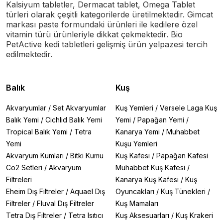
Kalsiyum tabletler, Dermacat tablet, Omega Tablet
türleri olarak çeşitli kategorilerde üretilmektedir. Gimcat
markası paste formundaki ürünleri ile kedilere özel
vitamin türü ürünleriyle dikkat çekmektedir. Bio
PetActive kedi tabletleri gelişmiş ürün yelpazesi tercih
edilmektedir.
Balık
Kuş
Akvaryumlar
/
Set Akvaryumlar
Kuş Yemleri
/
Versele Laga Kuş
Balık Yemi
/
Cichlid Balık Yemi
Yemi
/
Papağan Yemi
/
Tropical Balık Yemi
/
Tetra
Kanarya Yemi
/
Muhabbet
Yemi
Kuşu Yemleri
Akvaryum Kumları
/
Bitki Kumu
Kuş Kafesi
/
Papağan Kafesi
Co2 Setleri
/
Akvaryum
Muhabbet Kuş Kafesi
/
Filtreleri
Kanarya Kuş Kafesi
/
Kuş
Eheim Dış Filtreler
/
Aquael Dış
Oyuncakları
/
Kuş Tünekleri
/
Filtreler
/
Fluval Dış Filtreler
Kuş Mamaları
Tetra Dış Filtreler
/
Tetra Isıtıcı
Kuş Aksesuarları
/
Kuş Krakeri