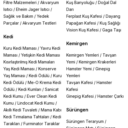
Filtre Malzemeleri
/
Akvaryum
Kuş Banyoluğu
/
Doğal Dal
Isıtıcı
/
Eheim Jager Isıtıcı
/
Darı
Sağlık ve Bakım
/
Yedek
Ferplast Kuş Kafesi
/
Dayang
Parçalar
/
Akvaryum Testleri
Papağan Kafesi
/
Kuş Sağlığı
Vision Kuş Kafesi
/
Gaga Taşı
Kedi
Kemirgen
Kuru Kedi Maması
/
Yavru Kedi
Maması
/
Yetişkin Kedi Maması
Kemirgen Yemleri
/
Tavşan
Kısırlaştırılmış Kedi Mamaları
Yemi
/
Kemirgen Krakerleri
Yaş Kedi Maması
/
Konserve
Hamster Yemi
/
Ginepig
Yaş Maması
/
Kedi Ödülü
/
Kuru
Yemleri
Kedi Ödülü
/
Me-O Krema Kedi
Tavşan Kafesi
/
Hamster
Ödülü
/
Kedi Kumları
/
Sanicat
Kafesi
Kedi Kumu
/
Ever Clean Kedi
Ginepig Kafesi
/
Hamster Çarkı
Kumu
/
Lindocat Kedi Kumu
/
Sürüngen
Akıllı Kedi Tuvaleti
/
Mama Kabı
Kedi Tırmalama Tahtaları
/
Kedi
Sürüngen Teraryum
/
Tarakları
/
Furminator Taraklar