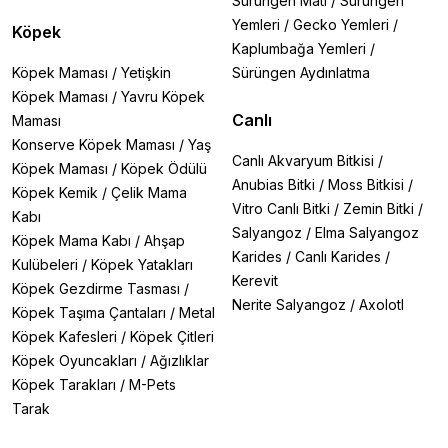
Sürüngen Matı
/
Sürüngen
Yemleri
/
Gecko Yemleri
/
Köpek
Kaplumbağa Yemleri
/
Köpek Maması
/
Yetişkin
Sürüngen Aydınlatma
Köpek Maması
/
Yavru Köpek
Canlı
Maması
Konserve Köpek Maması
/
Yaş
Canlı Akvaryum Bitkisi
/
Köpek Maması
/
Köpek Ödülü
Anubias Bitki
/
Moss Bitkisi
/
Köpek Kemik
/
Çelik Mama
Vitro Canlı Bitki
/
Zemin Bitki
/
Kabı
Salyangoz
/
Elma Salyangoz
Köpek Mama Kabı
/
Ahşap
Karides
/
Canlı Karides
/
Kulübeleri
/
Köpek Yatakları
Kerevit
Köpek Gezdirme Tasması
/
Nerite Salyangoz
/
Axolotl
Köpek Taşıma Çantaları
/
Metal
Köpek Kafesleri
/
Köpek Çitleri
Köpek Oyuncakları
/
Ağızlıklar
Köpek Tarakları
/
M-Pets
Tarak