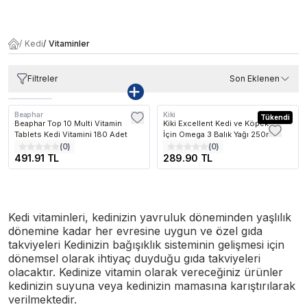
/
Kedi
/
Vitaminler
Filtreler
Son Eklenen
Beaphar
Kiki
Tükendi
Beaphar Top 10 Multi Vitamin
Kiki Excellent Kedi ve Köpekler
Tablets Kedi Vitamini 180 Adet
İçin Omega 3 Balık Yağı 250ml
(
0
)
(
0
)
491.91 TL
289.90 TL
Kedi vitaminleri, kedinizin yavruluk döneminden yaşlılık
dönemine kadar her evresine uygun ve özel gıda
takviyeleri Kedinizin bağışıklık sisteminin gelişmesi için
dönemsel olarak ihtiyaç duyduğu gıda takviyeleri
olacaktır. Kedinize vitamin olarak vereceğiniz ürünler
kedinizin suyuna veya kedinizin mamasına karıştırılarak
verilmektedir.