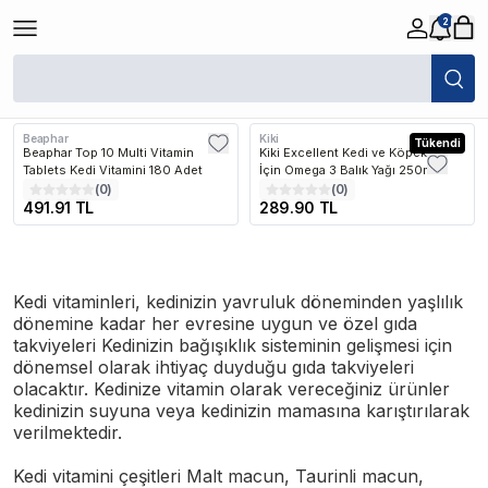
2
/
Kedi
/
Vitaminler
Filtreler
Son Eklenen
Beaphar
Kiki
Tükendi
Beaphar Top 10 Multi Vitamin
Kiki Excellent Kedi ve Köpekler
Tablets Kedi Vitamini 180 Adet
İçin Omega 3 Balık Yağı 250ml
(
0
)
(
0
)
491.91 TL
289.90 TL
Kedi vitaminleri, kedinizin yavruluk döneminden yaşlılık
dönemine kadar her evresine uygun ve özel gıda
takviyeleri Kedinizin bağışıklık sisteminin gelişmesi için
dönemsel olarak ihtiyaç duyduğu gıda takviyeleri
olacaktır. Kedinize vitamin olarak vereceğiniz ürünler
kedinizin suyuna veya kedinizin mamasına karıştırılarak
verilmektedir.
Kedi vitamini çeşitleri Malt macun, Taurinli macun,