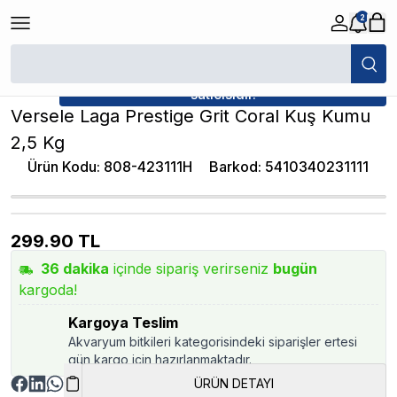
2
/
Kuş Kumu
/
Versele Laga Prestige Grit Coral Kuş Kumu 2,5 Kg
★ Atakan Petshop,
Versele-Laga yetkili
satıcısıdır.
Versele Laga Prestige Grit Coral Kuş Kumu
2,5 Kg
Ürün Kodu
:
808-423111H
Barkod
:
5410340231111
299.90
TL
36
dakika
içinde sipariş verirseniz
bugün
kargoda!
Kargoya Teslim
Akvaryum bitkileri kategorisindeki siparişler ertesi
gün kargo için hazırlanmaktadır.
ÜRÜN DETAYI