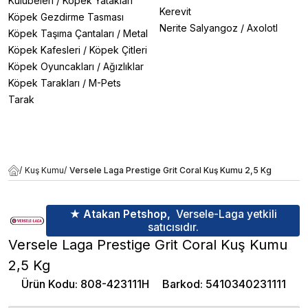
Kulübeleri
/
Köpek Yatakları
Kerevit
Köpek Gezdirme Tasması
Nerite Salyangoz
/
Axolotl
Köpek Taşıma Çantaları
/
Metal
Köpek Kafesleri
/
Köpek Çitleri
Köpek Oyuncakları
/
Ağızlıklar
Köpek Tarakları
/
M-Pets
Tarak
/
Kuş Kumu
/
Versele Laga Prestige Grit Coral Kuş Kumu 2,5 Kg
★ Atakan Petshop,
Versele-Laga yetkili
satıcısıdır.
Versele Laga Prestige Grit Coral Kuş Kumu
2,5 Kg
Ürün Kodu
:
808-423111H
Barkod
:
5410340231111