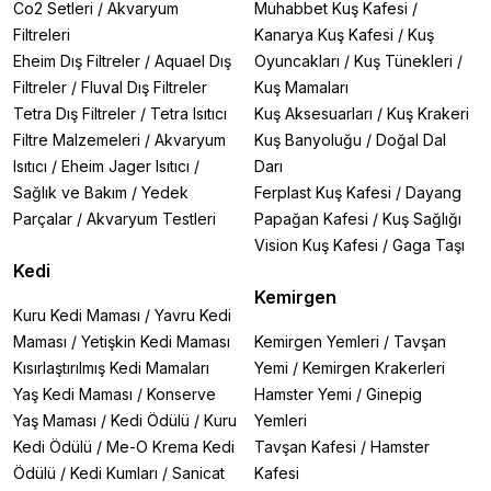
Co2 Setleri
/
Akvaryum
Muhabbet Kuş Kafesi
/
Filtreleri
Kanarya Kuş Kafesi
/
Kuş
Eheim Dış Filtreler
/
Aquael Dış
Oyuncakları
/
Kuş Tünekleri
/
Filtreler
/
Fluval Dış Filtreler
Kuş Mamaları
Tetra Dış Filtreler
/
Tetra Isıtıcı
Kuş Aksesuarları
/
Kuş Krakeri
Filtre Malzemeleri
/
Akvaryum
Kuş Banyoluğu
/
Doğal Dal
Isıtıcı
/
Eheim Jager Isıtıcı
/
Darı
Sağlık ve Bakım
/
Yedek
Ferplast Kuş Kafesi
/
Dayang
Parçalar
/
Akvaryum Testleri
Papağan Kafesi
/
Kuş Sağlığı
Vision Kuş Kafesi
/
Gaga Taşı
Kedi
Kemirgen
Kuru Kedi Maması
/
Yavru Kedi
Maması
/
Yetişkin Kedi Maması
Kemirgen Yemleri
/
Tavşan
Kısırlaştırılmış Kedi Mamaları
Yemi
/
Kemirgen Krakerleri
Yaş Kedi Maması
/
Konserve
Hamster Yemi
/
Ginepig
Yaş Maması
/
Kedi Ödülü
/
Kuru
Yemleri
Kedi Ödülü
/
Me-O Krema Kedi
Tavşan Kafesi
/
Hamster
Ödülü
/
Kedi Kumları
/
Sanicat
Kafesi