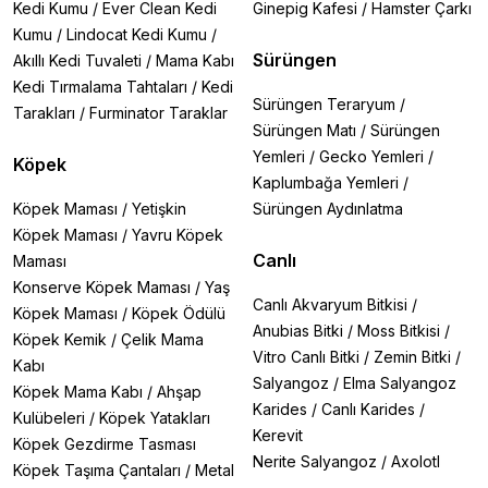
Kedi Kumu
/
Ever Clean Kedi
Ginepig Kafesi
/
Hamster Çarkı
Kumu
/
Lindocat Kedi Kumu
/
Sürüngen
Akıllı Kedi Tuvaleti
/
Mama Kabı
Kedi Tırmalama Tahtaları
/
Kedi
Sürüngen Teraryum
/
Tarakları
/
Furminator Taraklar
Sürüngen Matı
/
Sürüngen
Yemleri
/
Gecko Yemleri
/
Köpek
Kaplumbağa Yemleri
/
Köpek Maması
/
Yetişkin
Sürüngen Aydınlatma
Köpek Maması
/
Yavru Köpek
Canlı
Maması
Konserve Köpek Maması
/
Yaş
Canlı Akvaryum Bitkisi
/
Köpek Maması
/
Köpek Ödülü
Anubias Bitki
/
Moss Bitkisi
/
Köpek Kemik
/
Çelik Mama
Vitro Canlı Bitki
/
Zemin Bitki
/
Kabı
Salyangoz
/
Elma Salyangoz
Köpek Mama Kabı
/
Ahşap
Karides
/
Canlı Karides
/
Kulübeleri
/
Köpek Yatakları
Kerevit
Köpek Gezdirme Tasması
Nerite Salyangoz
/
Axolotl
Köpek Taşıma Çantaları
/
Metal