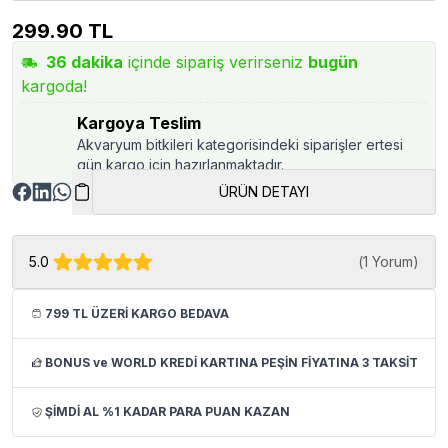
299.90
TL
36
dakika
içinde sipariş verirseniz
bugün
kargoda!
Kargoya Teslim
Akvaryum bitkileri kategorisindeki siparişler ertesi
gün kargo için hazırlanmaktadır.
ÜRÜN DETAYI
5.0
(
1 Yorum
)
799 TL ÜZERİ KARGO BEDAVA
BONUS ve WORLD KREDİ KARTINA PEŞİN FİYATINA 3 TAKSİT
ŞİMDİ AL %1 KADAR PARA PUAN KAZAN