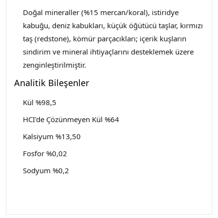
Doğal mineraller (%15 mercan/koral), istiridye
kabuğu, deniz kabukları, küçük öğütücü taşlar, kırmızı
taş (redstone), kömür parçacıkları; içerik kuşların
sindirim ve mineral ihtiyaçlarını desteklemek üzere
zenginleştirilmiştir.
Analitik Bileşenler
Kül %98,5
HCI'de Çözünmeyen Kül %64
Kalsiyum %13,50
Fosfor %0,02
Sodyum %0,2