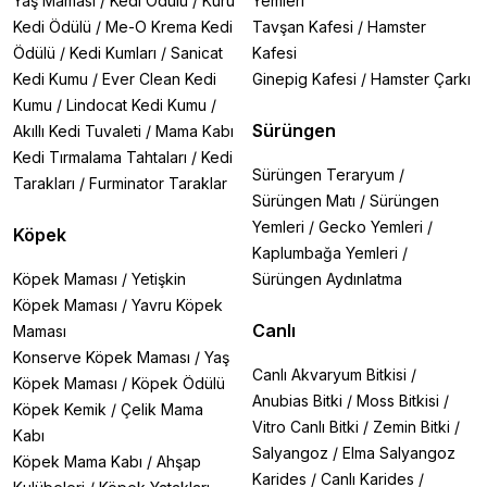
Yaş Maması
/
Kedi Ödülü
/
Kuru
Yemleri
Kedi Ödülü
/
Me-O Krema Kedi
Tavşan Kafesi
/
Hamster
Ödülü
/
Kedi Kumları
/
Sanicat
Kafesi
Kedi Kumu
/
Ever Clean Kedi
Ginepig Kafesi
/
Hamster Çarkı
Kumu
/
Lindocat Kedi Kumu
/
Sürüngen
Akıllı Kedi Tuvaleti
/
Mama Kabı
Kedi Tırmalama Tahtaları
/
Kedi
Sürüngen Teraryum
/
Tarakları
/
Furminator Taraklar
Sürüngen Matı
/
Sürüngen
Yemleri
/
Gecko Yemleri
/
Köpek
Kaplumbağa Yemleri
/
Köpek Maması
/
Yetişkin
Sürüngen Aydınlatma
Köpek Maması
/
Yavru Köpek
Canlı
Maması
Konserve Köpek Maması
/
Yaş
Canlı Akvaryum Bitkisi
/
Köpek Maması
/
Köpek Ödülü
Anubias Bitki
/
Moss Bitkisi
/
Köpek Kemik
/
Çelik Mama
Vitro Canlı Bitki
/
Zemin Bitki
/
Kabı
Salyangoz
/
Elma Salyangoz
Köpek Mama Kabı
/
Ahşap
Karides
/
Canlı Karides
/