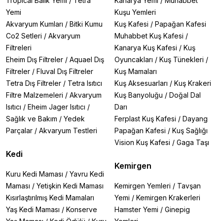
Tropical Balık Yemi
/
Tetra
Kanarya Yemi
/
Muhabbet
Yemi
Kuşu Yemleri
Akvaryum Kumları
/
Bitki Kumu
Kuş Kafesi
/
Papağan Kafesi
Co2 Setleri
/
Akvaryum
Muhabbet Kuş Kafesi
/
Filtreleri
Kanarya Kuş Kafesi
/
Kuş
Eheim Dış Filtreler
/
Aquael Dış
Oyuncakları
/
Kuş Tünekleri
/
Filtreler
/
Fluval Dış Filtreler
Kuş Mamaları
Tetra Dış Filtreler
/
Tetra Isıtıcı
Kuş Aksesuarları
/
Kuş Krakeri
Filtre Malzemeleri
/
Akvaryum
Kuş Banyoluğu
/
Doğal Dal
Isıtıcı
/
Eheim Jager Isıtıcı
/
Darı
Sağlık ve Bakım
/
Yedek
Ferplast Kuş Kafesi
/
Dayang
Parçalar
/
Akvaryum Testleri
Papağan Kafesi
/
Kuş Sağlığı
Vision Kuş Kafesi
/
Gaga Taşı
Kedi
Kemirgen
Kuru Kedi Maması
/
Yavru Kedi
Maması
/
Yetişkin Kedi Maması
Kemirgen Yemleri
/
Tavşan
Kısırlaştırılmış Kedi Mamaları
Yemi
/
Kemirgen Krakerleri
Yaş Kedi Maması
/
Konserve
Hamster Yemi
/
Ginepig