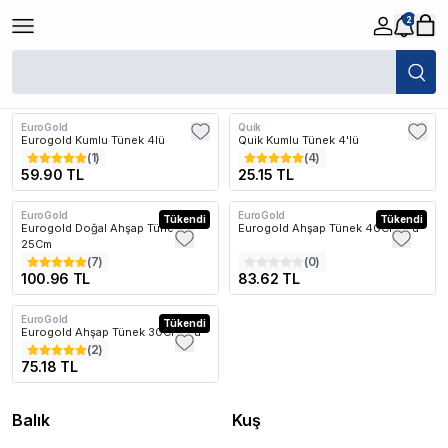
2
/
Kuş
/
Kuş Aksesuarları
/
Papağan Aksesuarları
/
Tünekler
Filtreler
Son Eklenen
EuroGold
Quik
Eurogold Kumlu Tünek 4lü
Quik Kumlu Tünek 4'lü
(
1
)
(
4
)
59.90 TL
25.15 TL
EuroGold
EuroGold
Tükendi
Tükendi
Eurogold Doğal Ahşap Tünek
Eurogold Ahşap Tünek 40Cm 4lü
25Cm
(
7
)
(
0
)
100.96 TL
83.62 TL
EuroGold
Tükendi
Eurogold Ahşap Tünek 30Cm 4lü
(
2
)
75.18 TL
Balık
Kuş