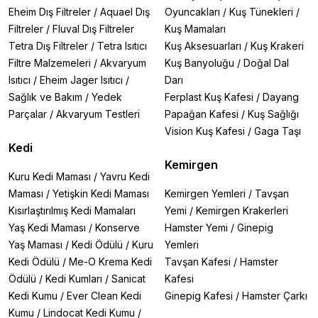
Eheim Dış Filtreler
/
Aquael Dış
Oyuncakları
/
Kuş Tünekleri
/
Filtreler
/
Fluval Dış Filtreler
Kuş Mamaları
Tetra Dış Filtreler
/
Tetra Isıtıcı
Kuş Aksesuarları
/
Kuş Krakeri
Filtre Malzemeleri
/
Akvaryum
Kuş Banyoluğu
/
Doğal Dal
Isıtıcı
/
Eheim Jager Isıtıcı
/
Darı
Sağlık ve Bakım
/
Yedek
Ferplast Kuş Kafesi
/
Dayang
Parçalar
/
Akvaryum Testleri
Papağan Kafesi
/
Kuş Sağlığı
Vision Kuş Kafesi
/
Gaga Taşı
Kedi
Kemirgen
Kuru Kedi Maması
/
Yavru Kedi
Maması
/
Yetişkin Kedi Maması
Kemirgen Yemleri
/
Tavşan
Kısırlaştırılmış Kedi Mamaları
Yemi
/
Kemirgen Krakerleri
Yaş Kedi Maması
/
Konserve
Hamster Yemi
/
Ginepig
Yaş Maması
/
Kedi Ödülü
/
Kuru
Yemleri
Kedi Ödülü
/
Me-O Krema Kedi
Tavşan Kafesi
/
Hamster
Ödülü
/
Kedi Kumları
/
Sanicat
Kafesi
Kedi Kumu
/
Ever Clean Kedi
Ginepig Kafesi
/
Hamster Çarkı
Kumu
/
Lindocat Kedi Kumu
/