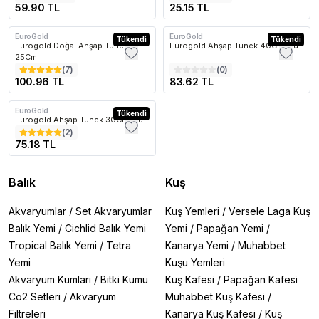
59.90 TL
25.15 TL
EuroGold
EuroGold
Tükendi
Tükendi
Eurogold Doğal Ahşap Tünek
Eurogold Ahşap Tünek 40Cm 4lü
25Cm
(
7
)
(
0
)
100.96 TL
83.62 TL
EuroGold
Tükendi
Eurogold Ahşap Tünek 30Cm 4lü
(
2
)
75.18 TL
Balık
Kuş
Akvaryumlar
/
Set Akvaryumlar
Kuş Yemleri
/
Versele Laga Kuş
Balık Yemi
/
Cichlid Balık Yemi
Yemi
/
Papağan Yemi
/
Tropical Balık Yemi
/
Tetra
Kanarya Yemi
/
Muhabbet
Yemi
Kuşu Yemleri
Akvaryum Kumları
/
Bitki Kumu
Kuş Kafesi
/
Papağan Kafesi
Co2 Setleri
/
Akvaryum
Muhabbet Kuş Kafesi
/
Filtreleri
Kanarya Kuş Kafesi
/
Kuş