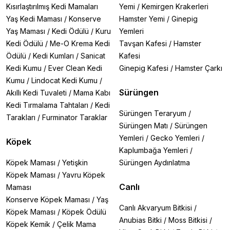
Kısırlaştırılmış Kedi Mamaları
Yemi
/
Kemirgen Krakerleri
Yaş Kedi Maması
/
Konserve
Hamster Yemi
/
Ginepig
Yaş Maması
/
Kedi Ödülü
/
Kuru
Yemleri
Kedi Ödülü
/
Me-O Krema Kedi
Tavşan Kafesi
/
Hamster
Ödülü
/
Kedi Kumları
/
Sanicat
Kafesi
Kedi Kumu
/
Ever Clean Kedi
Ginepig Kafesi
/
Hamster Çarkı
Kumu
/
Lindocat Kedi Kumu
/
Sürüngen
Akıllı Kedi Tuvaleti
/
Mama Kabı
Kedi Tırmalama Tahtaları
/
Kedi
Sürüngen Teraryum
/
Tarakları
/
Furminator Taraklar
Sürüngen Matı
/
Sürüngen
Yemleri
/
Gecko Yemleri
/
Köpek
Kaplumbağa Yemleri
/
Köpek Maması
/
Yetişkin
Sürüngen Aydınlatma
Köpek Maması
/
Yavru Köpek
Canlı
Maması
Konserve Köpek Maması
/
Yaş
Canlı Akvaryum Bitkisi
/
Köpek Maması
/
Köpek Ödülü
Anubias Bitki
/
Moss Bitkisi
/
Köpek Kemik
/
Çelik Mama