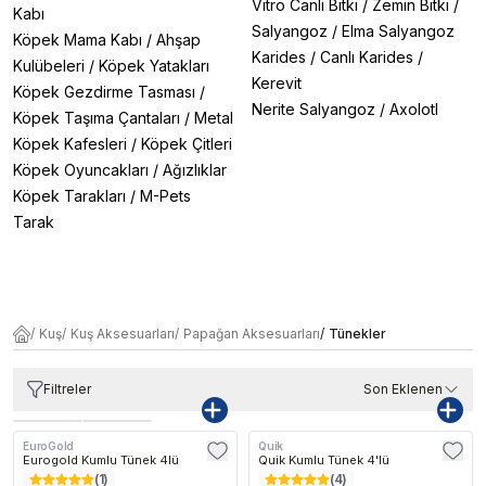
Vitro Canlı Bitki
/
Zemin Bitki
/
Kabı
Salyangoz
/
Elma Salyangoz
Köpek Mama Kabı
/
Ahşap
Karides
/
Canlı Karides
/
Kulübeleri
/
Köpek Yatakları
Kerevit
Köpek Gezdirme Tasması
/
Nerite Salyangoz
/
Axolotl
Köpek Taşıma Çantaları
/
Metal
Köpek Kafesleri
/
Köpek Çitleri
Köpek Oyuncakları
/
Ağızlıklar
Köpek Tarakları
/
M-Pets
Tarak
/
Kuş
/
Kuş Aksesuarları
/
Papağan Aksesuarları
/
Tünekler
Filtreler
Son Eklenen
EuroGold
Quik
Eurogold Kumlu Tünek 4lü
Quik Kumlu Tünek 4'lü
(
1
)
(
4
)