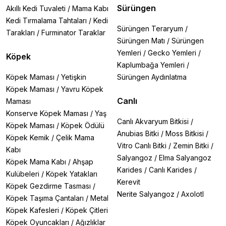
Sürüngen
Akıllı Kedi Tuvaleti
/
Mama Kabı
Kedi Tırmalama Tahtaları
/
Kedi
Sürüngen Teraryum
/
Tarakları
/
Furminator Taraklar
Sürüngen Matı
/
Sürüngen
Yemleri
/
Gecko Yemleri
/
Köpek
Kaplumbağa Yemleri
/
Köpek Maması
/
Yetişkin
Sürüngen Aydınlatma
Köpek Maması
/
Yavru Köpek
Canlı
Maması
Konserve Köpek Maması
/
Yaş
Canlı Akvaryum Bitkisi
/
Köpek Maması
/
Köpek Ödülü
Anubias Bitki
/
Moss Bitkisi
/
Köpek Kemik
/
Çelik Mama
Vitro Canlı Bitki
/
Zemin Bitki
/
Kabı
Salyangoz
/
Elma Salyangoz
Köpek Mama Kabı
/
Ahşap
Karides
/
Canlı Karides
/
Kulübeleri
/
Köpek Yatakları
Kerevit
Köpek Gezdirme Tasması
/
Nerite Salyangoz
/
Axolotl
Köpek Taşıma Çantaları
/
Metal
Köpek Kafesleri
/
Köpek Çitleri
Köpek Oyuncakları
/
Ağızlıklar