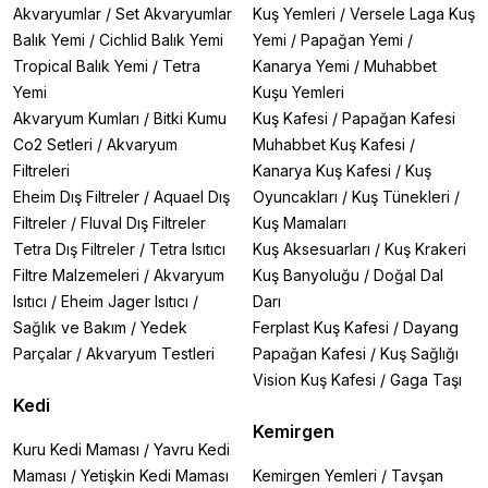
Akvaryumlar
/
Set Akvaryumlar
Kuş Yemleri
/
Versele Laga Kuş
Balık Yemi
/
Cichlid Balık Yemi
Yemi
/
Papağan Yemi
/
Tropical Balık Yemi
/
Tetra
Kanarya Yemi
/
Muhabbet
Yemi
Kuşu Yemleri
Akvaryum Kumları
/
Bitki Kumu
Kuş Kafesi
/
Papağan Kafesi
Co2 Setleri
/
Akvaryum
Muhabbet Kuş Kafesi
/
Filtreleri
Kanarya Kuş Kafesi
/
Kuş
Eheim Dış Filtreler
/
Aquael Dış
Oyuncakları
/
Kuş Tünekleri
/
Filtreler
/
Fluval Dış Filtreler
Kuş Mamaları
Tetra Dış Filtreler
/
Tetra Isıtıcı
Kuş Aksesuarları
/
Kuş Krakeri
Filtre Malzemeleri
/
Akvaryum
Kuş Banyoluğu
/
Doğal Dal
Isıtıcı
/
Eheim Jager Isıtıcı
/
Darı
Sağlık ve Bakım
/
Yedek
Ferplast Kuş Kafesi
/
Dayang
Parçalar
/
Akvaryum Testleri
Papağan Kafesi
/
Kuş Sağlığı
Vision Kuş Kafesi
/
Gaga Taşı
Kedi
Kemirgen
Kuru Kedi Maması
/
Yavru Kedi
Maması
/
Yetişkin Kedi Maması
Kemirgen Yemleri
/
Tavşan