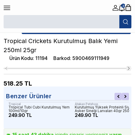
2
/
Kurutulmuş Balık Yemleri
/
Tropical Crickets Kurutulmuş Balık Yemi 25
★ Atakan Petshop,
Tropical yetkili satıcısıdır.
Tropical Crickets Kurutulmuş Balık Yemi
250ml 25gr
Ürün Kodu
:
11194
Barkod
:
5900469111949
518.25
TL
Benzer Ürünler
Tropical
Atakan Petshop
Tropical Tubi Cubi Kurutulmuş Yem
Kurutulmuş Yüksek Proteinli Siyah
100ml/10gr
Asker Sineği Larvaları 40gr 250ml
249.90 TL
249.90 TL
15
saat
43
dakika
içinde sipariş verirseniz
yarın