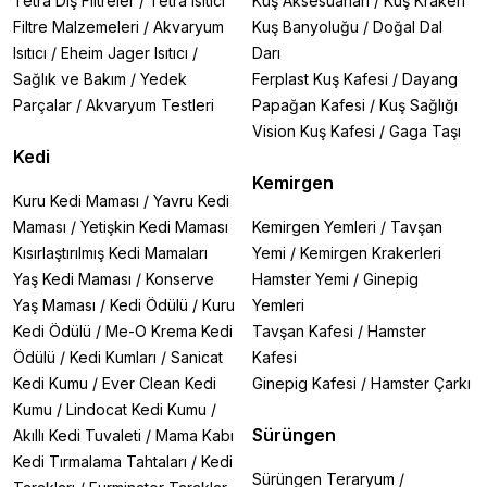
Tetra Dış Filtreler
/
Tetra Isıtıcı
Kuş Aksesuarları
/
Kuş Krakeri
Filtre Malzemeleri
/
Akvaryum
Kuş Banyoluğu
/
Doğal Dal
Isıtıcı
/
Eheim Jager Isıtıcı
/
Darı
Sağlık ve Bakım
/
Yedek
Ferplast Kuş Kafesi
/
Dayang
Parçalar
/
Akvaryum Testleri
Papağan Kafesi
/
Kuş Sağlığı
Vision Kuş Kafesi
/
Gaga Taşı
Kedi
Kemirgen
Kuru Kedi Maması
/
Yavru Kedi
Maması
/
Yetişkin Kedi Maması
Kemirgen Yemleri
/
Tavşan
Kısırlaştırılmış Kedi Mamaları
Yemi
/
Kemirgen Krakerleri
Yaş Kedi Maması
/
Konserve
Hamster Yemi
/
Ginepig
Yaş Maması
/
Kedi Ödülü
/
Kuru
Yemleri
Kedi Ödülü
/
Me-O Krema Kedi
Tavşan Kafesi
/
Hamster
Ödülü
/
Kedi Kumları
/
Sanicat
Kafesi
Kedi Kumu
/
Ever Clean Kedi
Ginepig Kafesi
/
Hamster Çarkı
Kumu
/
Lindocat Kedi Kumu
/
Sürüngen
Akıllı Kedi Tuvaleti
/
Mama Kabı
Kedi Tırmalama Tahtaları
/
Kedi
Sürüngen Teraryum
/