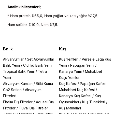
Analitik bileşenleri;
* Ham protein %65,0, Ham yağlar ve katı yağlar %17,5,
Ham selüloz %10,0, Nem %7,5.
Balık
Kuş
Akvaryumlar
/
Set Akvaryumlar
Kuş Yemleri
/
Versele Laga Kuş
Balık Yemi
/
Cichlid Balık Yemi
Yemi
/
Papağan Yemi
/
Tropical Balık Yemi
/
Tetra
Kanarya Yemi
/
Muhabbet
Yemi
Kuşu Yemleri
Akvaryum Kumları
/
Bitki Kumu
Kuş Kafesi
/
Papağan Kafesi
Co2 Setleri
/
Akvaryum
Muhabbet Kuş Kafesi
/
Filtreleri
Kanarya Kuş Kafesi
/
Kuş
Eheim Dış Filtreler
/
Aquael Dış
Oyuncakları
/
Kuş Tünekleri
/
Filtreler
/
Fluval Dış Filtreler
Kuş Mamaları