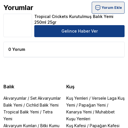
Yorumlar
Yorum Ekle
Tropical Crickets Kurutulmuş Balık Yemi 250ml 25gr Ürü
Tropical Crickets Kurutulmuş Balık Yemi
250ml 25gr
Gelince Haber Ver
0 Yorum
Balık
Kuş
Akvaryumlar
/
Set Akvaryumlar
Kuş Yemleri
/
Versele Laga Kuş
Balık Yemi
/
Cichlid Balık Yemi
Yemi
/
Papağan Yemi
/
Tropical Balık Yemi
/
Tetra
Kanarya Yemi
/
Muhabbet
Yemi
Kuşu Yemleri
Akvaryum Kumları
/
Bitki Kumu
Kuş Kafesi
/
Papağan Kafesi