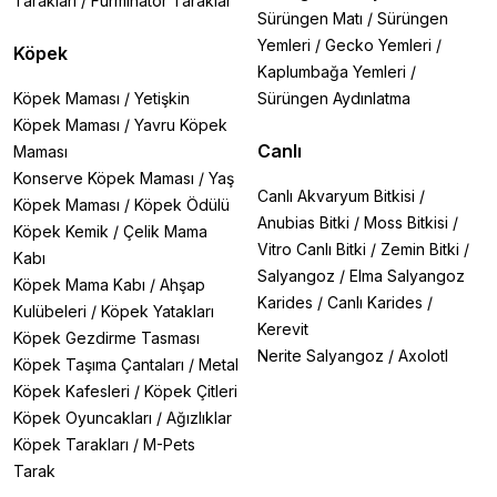
Tarakları
/
Furminator Taraklar
Sürüngen Matı
/
Sürüngen
Yemleri
/
Gecko Yemleri
/
Köpek
Kaplumbağa Yemleri
/
Köpek Maması
/
Yetişkin
Sürüngen Aydınlatma
Köpek Maması
/
Yavru Köpek
Canlı
Maması
Konserve Köpek Maması
/
Yaş
Canlı Akvaryum Bitkisi
/
Köpek Maması
/
Köpek Ödülü
Anubias Bitki
/
Moss Bitkisi
/
Köpek Kemik
/
Çelik Mama
Vitro Canlı Bitki
/
Zemin Bitki
/
Kabı
Salyangoz
/
Elma Salyangoz
Köpek Mama Kabı
/
Ahşap
Karides
/
Canlı Karides
/
Kulübeleri
/
Köpek Yatakları
Kerevit
Köpek Gezdirme Tasması
Nerite Salyangoz
/
Axolotl
Köpek Taşıma Çantaları
/
Metal
Köpek Kafesleri
/
Köpek Çitleri
Köpek Oyuncakları
/
Ağızlıklar
Köpek Tarakları
/
M-Pets
Tarak