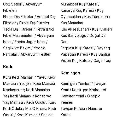
Co2 Setleri
/
Akvaryum
Muhabbet Kuş Kafesi
/
Filtreleri
Kanarya Kuş Kafesi
/
Kuş
Eheim Dış Filtreler
/
Aquael Dış
Oyuncakları
/
Kuş Tünekleri
/
Filtreler
/
Fluval Dış Filtreler
Kuş Mamaları
Tetra Dış Filtreler
/
Tetra Isıtıcı
Kuş Aksesuarları
/
Kuş Krakeri
Filtre Malzemeleri
/
Akvaryum
Kuş Banyoluğu
/
Doğal Dal
Isıtıcı
/
Eheim Jager Isıtıcı
/
Darı
Sağlık ve Bakım
/
Yedek
Ferplast Kuş Kafesi
/
Dayang
Parçalar
/
Akvaryum Testleri
Papağan Kafesi
/
Kuş Sağlığı
Vision Kuş Kafesi
/
Gaga Taşı
Kedi
Kemirgen
Kuru Kedi Maması
/
Yavru Kedi
Maması
/
Yetişkin Kedi Maması
Kemirgen Yemleri
/
Tavşan
Kısırlaştırılmış Kedi Mamaları
Yemi
/
Kemirgen Krakerleri
Yaş Kedi Maması
/
Konserve
Hamster Yemi
/
Ginepig
Yaş Maması
/
Kedi Ödülü
/
Kuru
Yemleri
Kedi Ödülü
/
Me-O Krema Kedi
Tavşan Kafesi
/
Hamster
Ödülü
/
Kedi Kumları
/
Sanicat
Kafesi