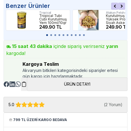
Benzer Ürünler
Tropical
Atakan Petshop
Tropical Tubi
Kurutulmuş
Cubi Kurutulmuş
Yüksek Protein
Yem 100ml/10gr
Siyah Asker
249.90 TL
Sineği Larvalar
249.90 TL
40gr 250ml
15
saat
43
dakika
içinde sipariş verirseniz
yarın
kargoda!
Kargoya Teslim
Akvaryum bitkileri kategorisindeki siparişler ertesi
gün kargo için hazırlanmaktadır.
ÜRÜN DETAYI
5.0
(
2 Yorum
)
799 TL ÜZERİ KARGO BEDAVA