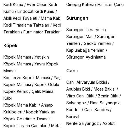
Kedi Kumu
/
Ever Clean Kedi
Ginepig Kafesi
/
Hamster Çarkı
Kumu
/
Lindocat Kedi Kumu
/
Sürüngen
Akıllı Kedi Tuvaleti
/
Mama Kabı
Kedi Tırmalama Tahtaları
/
Kedi
Sürüngen Teraryum
/
Tarakları
/
Furminator Taraklar
Sürüngen Matı
/
Sürüngen
Yemleri
/
Gecko Yemleri
/
Köpek
Kaplumbağa Yemleri
/
Köpek Maması
/
Yetişkin
Sürüngen Aydınlatma
Köpek Maması
/
Yavru Köpek
Canlı
Maması
Konserve Köpek Maması
/
Yaş
Canlı Akvaryum Bitkisi
/
Köpek Maması
/
Köpek Ödülü
Anubias Bitki
/
Moss Bitkisi
/
Köpek Kemik
/
Çelik Mama
Vitro Canlı Bitki
/
Zemin Bitki
/
Kabı
Salyangoz
/
Elma Salyangoz
Köpek Mama Kabı
/
Ahşap
Karides
/
Canlı Karides
/
Kulübeleri
/
Köpek Yatakları
Kerevit
Köpek Gezdirme Tasması
Nerite Salyangoz
/
Axolotl
Köpek Taşıma Çantaları
/
Metal