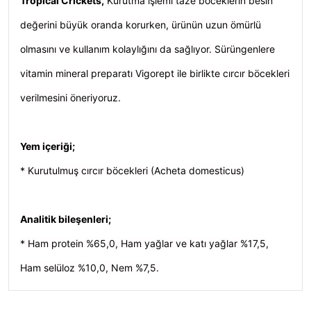
Tropical Crickets
,
Kurutma işlemi taze böceklerin besin
değerini büyük oranda korurken, ürünün uzun ömürlü
olmasını ve kullanım kolaylığını da sağlıyor. Sürüngenlere
vitamin mineral preparatı Vigorept ile birlikte cırcır böcekleri
verilmesini öneriyoruz.
Yem içeriği;
* Kurutulmuş cırcır böcekleri (Acheta domesticus)
Analitik bileşenleri;
* Ham protein %65,0, Ham yağlar ve katı yağlar %17,5,
Ham selüloz %10,0, Nem %7,5.