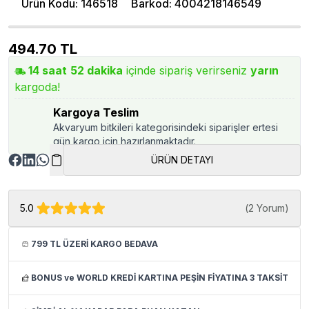
Ürün Kodu
:
146518
Barkod
:
4004218146549
494.70
TL
14
saat
52
dakika
içinde sipariş verirseniz
yarın
kargoda!
Kargoya Teslim
Akvaryum bitkileri kategorisindeki siparişler ertesi
gün kargo için hazırlanmaktadır.
ÜRÜN DETAYI
5.0
(
2 Yorum
)
799 TL ÜZERİ KARGO BEDAVA
BONUS ve WORLD KREDİ KARTINA PEŞİN FİYATINA 3 TAKSİT