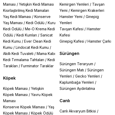
Maması
/
Yetişkin Kedi Maması
Kemirgen Yemleri
/
Tavşan
Kısırlaştırılmış Kedi Mamaları
Yemi
/
Kemirgen Krakerleri
Yaş Kedi Maması
/
Konserve
Hamster Yemi
/
Ginepig
Yaş Maması
/
Kedi Ödülü
/
Kuru
Yemleri
Kedi Ödülü
/
Me-O Krema Kedi
Tavşan Kafesi
/
Hamster
Ödülü
/
Kedi Kumları
/
Sanicat
Kafesi
Kedi Kumu
/
Ever Clean Kedi
Ginepig Kafesi
/
Hamster Çarkı
Kumu
/
Lindocat Kedi Kumu
/
Sürüngen
Akıllı Kedi Tuvaleti
/
Mama Kabı
Kedi Tırmalama Tahtaları
/
Kedi
Sürüngen Teraryum
/
Tarakları
/
Furminator Taraklar
Sürüngen Matı
/
Sürüngen
Yemleri
/
Gecko Yemleri
/
Köpek
Kaplumbağa Yemleri
/
Köpek Maması
/
Yetişkin
Sürüngen Aydınlatma
Köpek Maması
/
Yavru Köpek
Canlı
Maması
Konserve Köpek Maması
/
Yaş
Canlı Akvaryum Bitkisi
/
Köpek Maması
/
Köpek Ödülü