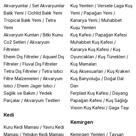
Akvaryumlar
/
Set Akvaryumlar
Kuş Yemleri
/
Versele Laga Kuş
Balık Yemi
/
Cichlid Balık Yemi
Yemi
/
Papağan Yemi
/
Tropical Balık Yemi
/
Tetra
Kanarya Yemi
/
Muhabbet
Yemi
Kuşu Yemleri
Akvaryum Kumları
/
Bitki Kumu
Kuş Kafesi
/
Papağan Kafesi
Co2 Setleri
/
Akvaryum
Muhabbet Kuş Kafesi
/
Filtreleri
Kanarya Kuş Kafesi
/
Kuş
Eheim Dış Filtreler
/
Aquael Dış
Oyuncakları
/
Kuş Tünekleri
/
Filtreler
/
Fluval Dış Filtreler
Kuş Mamaları
Tetra Dış Filtreler
/
Tetra Isıtıcı
Kuş Aksesuarları
/
Kuş Krakeri
Filtre Malzemeleri
/
Akvaryum
Kuş Banyoluğu
/
Doğal Dal
Isıtıcı
/
Eheim Jager Isıtıcı
/
Darı
Sağlık ve Bakım
/
Yedek
Ferplast Kuş Kafesi
/
Dayang
Parçalar
/
Akvaryum Testleri
Papağan Kafesi
/
Kuş Sağlığı
Vision Kuş Kafesi
/
Gaga Taşı
Kedi
Kemirgen
Kuru Kedi Maması
/
Yavru Kedi
Maması
/
Yetişkin Kedi Maması
Kemirgen Yemleri
/
Tavşan