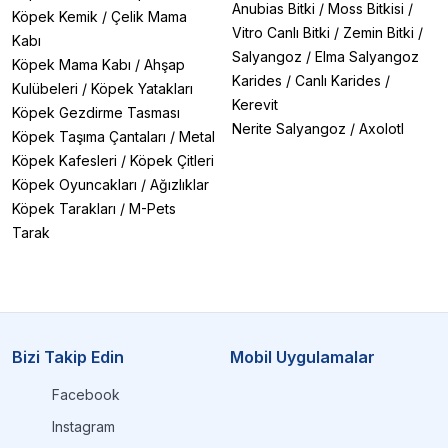
Anubias Bitki
/
Moss Bitkisi
/
Köpek Kemik
/
Çelik Mama
Vitro Canlı Bitki
/
Zemin Bitki
/
Kabı
Salyangoz
/
Elma Salyangoz
Köpek Mama Kabı
/
Ahşap
Karides
/
Canlı Karides
/
Kulübeleri
/
Köpek Yatakları
Kerevit
Köpek Gezdirme Tasması
Nerite Salyangoz
/
Axolotl
Köpek Taşıma Çantaları
/
Metal
Köpek Kafesleri
/
Köpek Çitleri
Köpek Oyuncakları
/
Ağızlıklar
Köpek Tarakları
/
M-Pets
Tarak
Bizi Takip Edin
Mobil Uygulamalar
Facebook
Instagram