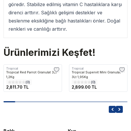
göredir. Stabilize edilmiş vitamin C hastalıklara karşı
direnci arttırır. Sağlıklı gelişimi destekler ve
beslenme eksikliğine bağlı hastalıkları önler. Doğal
renkleri ve canlılığı arttırır.
Ürünlerimizi Keşfet!
Tropical
Tropical
Tropical Red Parrot Granulat 3Lt
Tropical Supervit Mini Granulat
1,2Kg
3Lt 1,95Kg
(
0
)
(
0
)
2,811.70 TL
2,899.00 TL