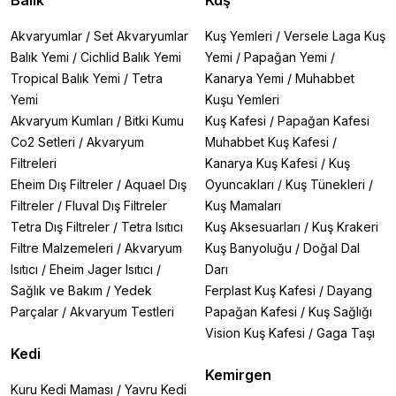
Balık
Kuş
Akvaryumlar
/
Set Akvaryumlar
Kuş Yemleri
/
Versele Laga Kuş
Balık Yemi
/
Cichlid Balık Yemi
Yemi
/
Papağan Yemi
/
Tropical Balık Yemi
/
Tetra
Kanarya Yemi
/
Muhabbet
Yemi
Kuşu Yemleri
Akvaryum Kumları
/
Bitki Kumu
Kuş Kafesi
/
Papağan Kafesi
Co2 Setleri
/
Akvaryum
Muhabbet Kuş Kafesi
/
Filtreleri
Kanarya Kuş Kafesi
/
Kuş
Eheim Dış Filtreler
/
Aquael Dış
Oyuncakları
/
Kuş Tünekleri
/
Filtreler
/
Fluval Dış Filtreler
Kuş Mamaları
Tetra Dış Filtreler
/
Tetra Isıtıcı
Kuş Aksesuarları
/
Kuş Krakeri
Filtre Malzemeleri
/
Akvaryum
Kuş Banyoluğu
/
Doğal Dal
Isıtıcı
/
Eheim Jager Isıtıcı
/
Darı
Sağlık ve Bakım
/
Yedek
Ferplast Kuş Kafesi
/
Dayang
Parçalar
/
Akvaryum Testleri
Papağan Kafesi
/
Kuş Sağlığı
Vision Kuş Kafesi
/
Gaga Taşı
Kedi
Kemirgen
Kuru Kedi Maması
/
Yavru Kedi