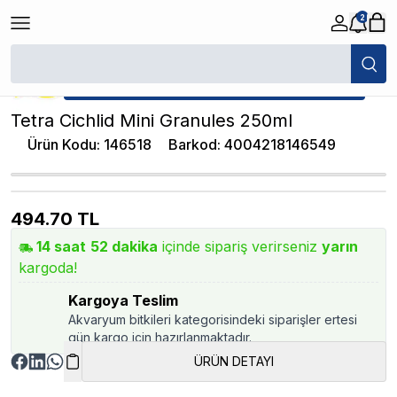
2
/
Granül Yemler
/
Tetra Cichlid Mini Granules 250ml
★ Atakan Petshop,
Tetra yetkili satıcısıdır.
Tetra Cichlid Mini Granules 250ml
Ürün Kodu
:
146518
Barkod
:
4004218146549
494.70
TL
14
saat
52
dakika
içinde sipariş verirseniz
yarın
kargoda!
Kargoya Teslim
Akvaryum bitkileri kategorisindeki siparişler ertesi
gün kargo için hazırlanmaktadır.
ÜRÜN DETAYI