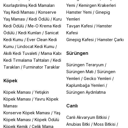
Kısırlaştırılmış Kedi Mamaları
Yemi
/
Kemirgen Krakerleri
Yaş Kedi Maması
/
Konserve
Hamster Yemi
/
Ginepig
Yaş Maması
/
Kedi Ödülü
/
Kuru
Yemleri
Kedi Ödülü
/
Me-O Krema Kedi
Tavşan Kafesi
/
Hamster
Ödülü
/
Kedi Kumları
/
Sanicat
Kafesi
Kedi Kumu
/
Ever Clean Kedi
Ginepig Kafesi
/
Hamster Çarkı
Kumu
/
Lindocat Kedi Kumu
/
Sürüngen
Akıllı Kedi Tuvaleti
/
Mama Kabı
Kedi Tırmalama Tahtaları
/
Kedi
Sürüngen Teraryum
/
Tarakları
/
Furminator Taraklar
Sürüngen Matı
/
Sürüngen
Yemleri
/
Gecko Yemleri
/
Köpek
Kaplumbağa Yemleri
/
Köpek Maması
/
Yetişkin
Sürüngen Aydınlatma
Köpek Maması
/
Yavru Köpek
Canlı
Maması
Konserve Köpek Maması
/
Yaş
Canlı Akvaryum Bitkisi
/
Köpek Maması
/
Köpek Ödülü
Anubias Bitki
/
Moss Bitkisi
/
Köpek Kemik
/
Çelik Mama