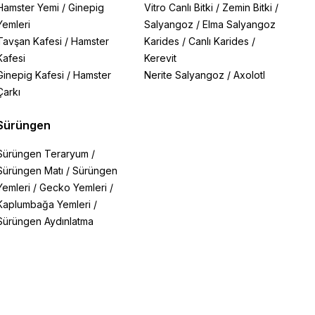
Hamster Yemi
/
Ginepig
Vitro Canlı Bitki
/
Zemin Bitki
/
Yemleri
Salyangoz
/
Elma Salyangoz
Tavşan Kafesi
/
Hamster
Karides
/
Canlı Karides
/
Kafesi
Kerevit
Ginepig Kafesi
/
Hamster
Nerite Salyangoz
/
Axolotl
Çarkı
Sürüngen
Sürüngen Teraryum
/
Sürüngen Matı
/
Sürüngen
Yemleri
/
Gecko Yemleri
/
Kaplumbağa Yemleri
/
Sürüngen Aydınlatma