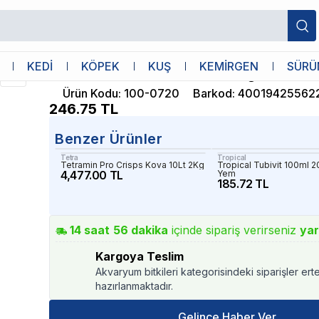
Sera
KEDİ
KÖPEK
KUŞ
KEMİRGEN
SÜRÜ
Sera Micron Powder 50ml 25gr
Ürün Kodu
:
100-0720
Barkod
:
40019425562
246.75
TL
Benzer Ürünler
Tetra
Tropical
Tetramin Pro Crisps Kova 10Lt 2Kg
Tropical Tubivit 100ml 2
4,477.00 TL
Yem
185.72 TL
14
saat
56
dakika
içinde sipariş verirseniz
yar
Kargoya Teslim
Akvaryum bitkileri kategorisindeki siparişler ert
hazırlanmaktadır.
Gelince Haber Ver