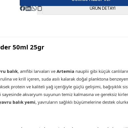
ÜRÜN DETAYI
der 50ml 25gr
ru balık
, amfibi larvaları ve
Artemia
nauplii gibi küçük canlılar
rulina ve krill içeren, suda asılı kalarak doğal planktona benzeye
üksek protein ve kaliteli yağ içeriğiyle güçlü gelişimi, bağışıklık
ği sayesinde akvaryum suyunun temiz kalmasına ve gereksiz kirle
yavru balık yemi
, yavruların sağlıklı büyümelerine destek olurk