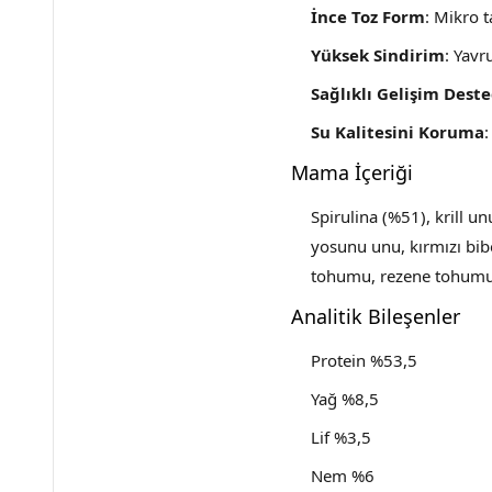
İnce Toz Form
: Mikro 
Yüksek Sindirim
: Yavr
Sağlıklı Gelişim Deste
Su Kalitesini Koruma
Mama İçeriği
Spirulina (%51), krill u
yosunu unu, kırmızı bib
tohumu, rezene tohumu,
Analitik Bileşenler
Protein %53,5
Yağ %8,5
Lif %3,5
Nem %6