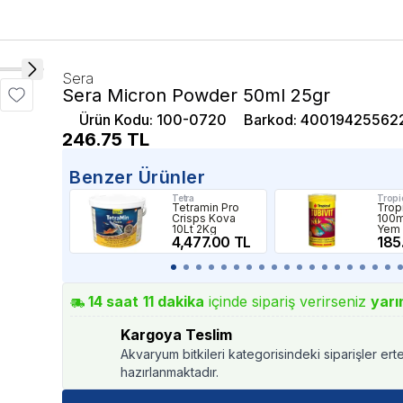
Sera
Sera Micron Powder 50ml 25gr
Ürün Kodu
:
100-0720
Barkod
:
40019425562
246.75
TL
Benzer Ürünler
Tetra
Tropi
Tetramin Pro
Tropi
Crisps Kova
100m
10Lt 2Kg
Yem
4,477.00 TL
185
14
saat
11
dakika
içinde sipariş verirseniz
yarı
Kargoya Teslim
Akvaryum bitkileri kategorisindeki siparişler ert
hazırlanmaktadır.