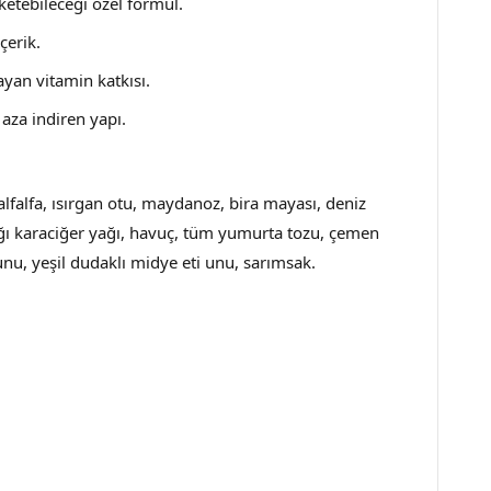
ketebileceği özel formül.
çerik.
ayan vitamin katkısı.
aza indiren yapı.
 alfalfa, ısırgan otu, maydanoz, bira mayası, deniz
ığı karaciğer yağı, havuç, tüm yumurta tozu, çemen
, yeşil dudaklı midye eti unu, sarımsak.