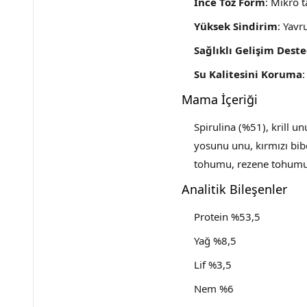
İnce Toz Form
: Mikro 
Yüksek Sindirim
: Yavr
Sağlıklı Gelişim Deste
Su Kalitesini Koruma
Mama İçeriği
Spirulina (%51), krill u
yosunu unu, kırmızı bib
tohumu, rezene tohumu,
Analitik Bileşenler
Protein %53,5
Yağ %8,5
Lif %3,5
Nem %6