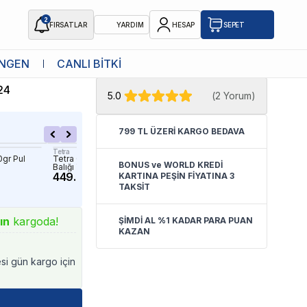
2
FIRSATLAR
YARDIM
HESAP
SEPET
★ Atakan Petshop,
Sera yetkili
NGEN
CANLI BİTKİ
satıcısıdır.
24
5.0
(
2 Yorum
)
799 TL ÜZERİ KARGO BEDAVA
Tetra
Tetra
0gr Pul
Tetra Goldfish 500ml - Japon
Tetra Cichlid XL Flakes 1
BONUS ve WORLD KREDİ
Balığı Yemi
1,062.72 TL
449.90 TL
KARTINA PEŞİN FİYATINA 3
TAKSİT
ın
kargoda!
ŞİMDİ AL %1 KADAR PARA PUAN
KAZAN
esi gün kargo için