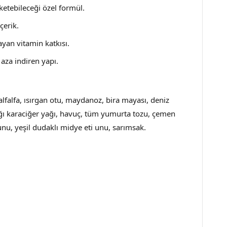
ketebileceği özel formül.
çerik.
ayan vitamin katkısı.
aza indiren yapı.
 alfalfa, ısırgan otu, maydanoz, bira mayası, deniz
ığı karaciğer yağı, havuç, tüm yumurta tozu, çemen
, yeşil dudaklı midye eti unu, sarımsak.