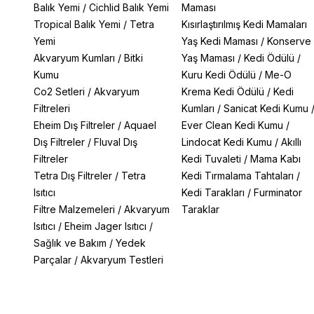
Balık Yemi
/
Cichlid Balık Yemi
Maması
Tropical Balık Yemi
/
Tetra
Kısırlaştırılmış Kedi Mamaları
Yemi
Yaş Kedi Maması
/
Konserve
Akvaryum Kumları
/
Bitki
Yaş Maması
/
Kedi Ödülü
/
Kumu
Kuru Kedi Ödülü
/
Me-O
Co2 Setleri
/
Akvaryum
Krema Kedi Ödülü
/
Kedi
Filtreleri
Kumları
/
Sanicat Kedi Kumu
Eheim Dış Filtreler
/
Aquael
Ever Clean Kedi Kumu
/
Dış Filtreler
/
Fluval Dış
Lindocat Kedi Kumu
/
Akıllı
Filtreler
Kedi Tuvaleti
/
Mama Kabı
Tetra Dış Filtreler
/
Tetra
Kedi Tırmalama Tahtaları
/
Isıtıcı
Kedi Tarakları
/
Furminator
Filtre Malzemeleri
/
Akvaryum
Taraklar
Isıtıcı
/
Eheim Jager Isıtıcı
/
Sağlık ve Bakım
/
Yedek
Parçalar
/
Akvaryum Testleri