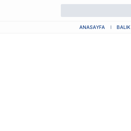
/
Balık Pul Yem
/
Sera Micron Powder 50ml 25gr
ANASAYFA
BALIK