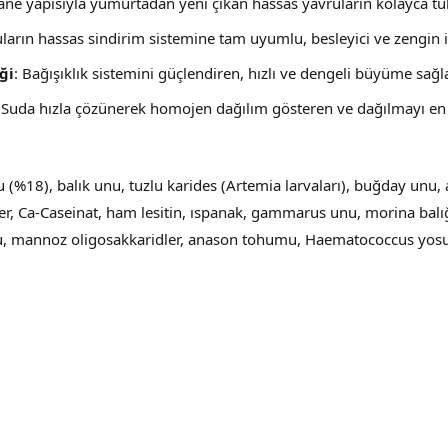
tane yapısıyla yumurtadan yeni çıkan hassas yavruların kolayca tü
uların hassas sindirim sistemine tam uyumlu, besleyici ve zengin i
ği
: Bağışıklık sistemini güçlendiren, hızlı ve dengeli büyüme sağl
: Suda hızla çözünerek homojen dağılım gösteren ve dağılmayı en 
nu (%18), balık unu, tuzlu karides (Artemia larvaları), buğday unu,
er, Ca-Caseinat, ham lesitin, ıspanak, gammarus unu, morina bal
 mannoz oligosakkaridler, anason tohumu, Haematococcus yosunu