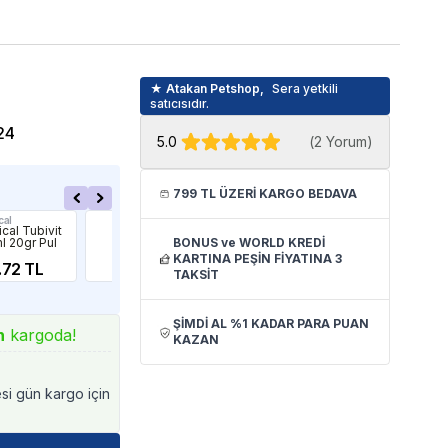
★ Atakan Petshop,
Sera yetkili
satıcısıdır.
24
5.0
(
2 Yorum
)
799 TL ÜZERİ KARGO BEDAVA
cal
Tetra
Tetr
cal Tubivit
Tetra Goldfish
Tet
l 20gr Pul
BONUS ve WORLD KREDİ
500ml - Japon
Fla
Balığı Yemi
1,
KARTINA PEŞİN FİYATINA 3
.72 TL
449.90 TL
TAKSİT
ŞİMDİ AL %1 KADAR PARA PUAN
n
kargoda!
KAZAN
esi gün kargo için