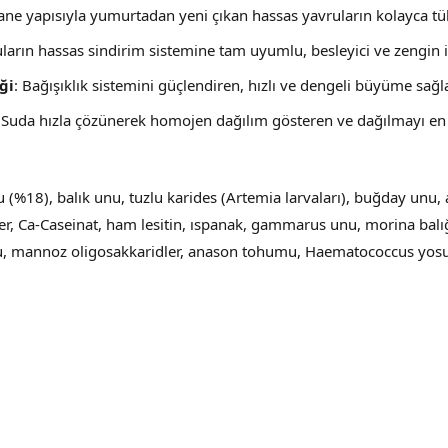
tane yapısıyla yumurtadan yeni çıkan hassas yavruların kolayca tü
uların hassas sindirim sistemine tam uyumlu, besleyici ve zengin i
ği
: Bağışıklık sistemini güçlendiren, hızlı ve dengeli büyüme sağl
: Suda hızla çözünerek homojen dağılım gösteren ve dağılmayı en 
nu (%18), balık unu, tuzlu karides (Artemia larvaları), buğday unu,
er, Ca-Caseinat, ham lesitin, ıspanak, gammarus unu, morina bal
 mannoz oligosakkaridler, anason tohumu, Haematococcus yosunu