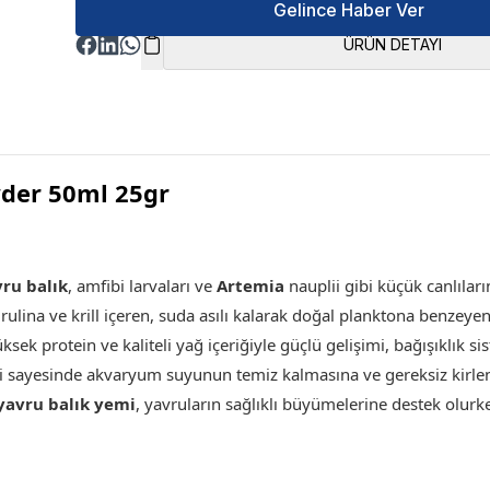
Gelince Haber Ver
ÜRÜN DETAYI
der 50ml 25gr
ru balık
, amfibi larvaları ve
Artemia
nauplii gibi küçük canlılar
rulina ve krill içeren, suda asılı kalarak doğal planktona benzeye
üksek protein ve kaliteli yağ içeriğiyle güçlü gelişimi, bağışıklık
ği sayesinde akvaryum suyunun temiz kalmasına ve gereksiz kirle
yavru balık yemi
, yavruların sağlıklı büyümelerine destek olurk