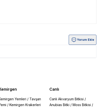
Yorum Ekle
Kemirgen
Canlı
Kemirgen Yemleri
/
Tavşan
Canlı Akvaryum Bitkisi
/
Yemi
/
Kemirgen Krakerleri
Anubias Bitki
/
Moss Bitkisi
/