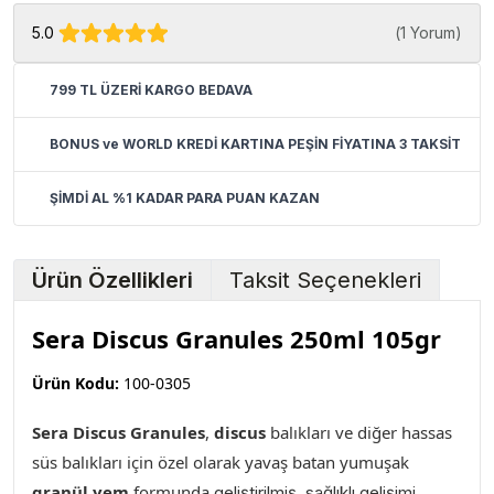
5.0
(
1 Yorum
)
799 TL ÜZERİ KARGO BEDAVA
BONUS ve WORLD KREDİ KARTINA PEŞİN FİYATINA 3 TAKSİT
ŞİMDİ AL %1 KADAR PARA PUAN KAZAN
Ürün Özellikleri
Taksit Seçenekleri
Sera Discus Granules 250ml 105gr
Ürün Kodu:
100-0305
Sera Discus Granules
,
discus
balıkları ve diğer hassas
süs balıkları için özel olarak
yavaş batan yumuşak
granül yem
formunda
geliştirilmiş, sağlıklı gelişimi,