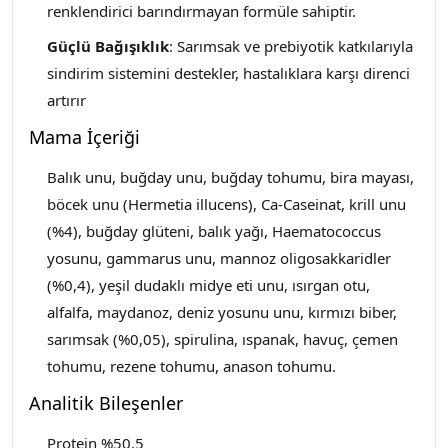
renklendirici barındırmayan formüle sahiptir.
Güçlü Bağışıklık
: Sarımsak ve prebiyotik katkılarıyla
sindirim sistemini destekler, hastalıklara karşı direnci
artırır
Mama İçeriği
Balık unu, buğday unu, buğday tohumu, bira mayası,
böcek unu (Hermetia illucens), Ca-Caseinat, krill unu
(%4), buğday glüteni, balık yağı, Haematococcus
yosunu, gammarus unu, mannoz oligosakkaridler
(%0,4), yeşil dudaklı midye eti unu, ısırgan otu,
alfalfa, maydanoz, deniz yosunu unu, kırmızı biber,
sarımsak (%0,05), spirulina, ıspanak, havuç, çemen
tohumu, rezene tohumu, anason tohumu.
Analitik Bileşenler
Protein %50,5