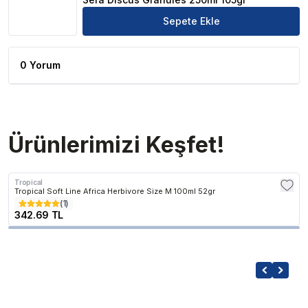
Sepete Ekle
0 Yorum
Ürünlerimizi Keşfet!
Tropical
Tropical Soft Line Africa Herbivore Size M 100ml 52gr
(
1
)
342.69 TL