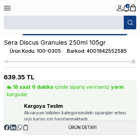
2
/
Granül Yemler
/
Sera Discus Granules 250ml 105gr
★ Atakan Petshop,
Sera yetkili satıcısıdır.
Sera Discus Granules 250ml 105gr
Ürün Kodu
:
100-0305
Barkod
:
4001942552585
639.35
TL
18
saat
6
dakika
içinde sipariş verirseniz
yarın
kargoda!
Kargoya Teslim
Akvaryum bitkileri kategorisindeki siparişler ertesi
gün kargo için hazırlanmaktadır.
ÜRÜN DETAYI