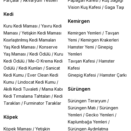
Parçalar
/
Akvaryum Testleri
Papağan Kafesi
/
Kuş Sağlığı
Vision Kuş Kafesi
/
Gaga Taşı
Kedi
Kemirgen
Kuru Kedi Maması
/
Yavru Kedi
Maması
/
Yetişkin Kedi Maması
Kemirgen Yemleri
/
Tavşan
Kısırlaştırılmış Kedi Mamaları
Yemi
/
Kemirgen Krakerleri
Yaş Kedi Maması
/
Konserve
Hamster Yemi
/
Ginepig
Yaş Maması
/
Kedi Ödülü
/
Kuru
Yemleri
Kedi Ödülü
/
Me-O Krema Kedi
Tavşan Kafesi
/
Hamster
Ödülü
/
Kedi Kumları
/
Sanicat
Kafesi
Kedi Kumu
/
Ever Clean Kedi
Ginepig Kafesi
/
Hamster Çarkı
Kumu
/
Lindocat Kedi Kumu
/
Sürüngen
Akıllı Kedi Tuvaleti
/
Mama Kabı
Kedi Tırmalama Tahtaları
/
Kedi
Sürüngen Teraryum
/
Tarakları
/
Furminator Taraklar
Sürüngen Matı
/
Sürüngen
Yemleri
/
Gecko Yemleri
/
Köpek
Kaplumbağa Yemleri
/
Köpek Maması
/
Yetişkin
Sürüngen Aydınlatma