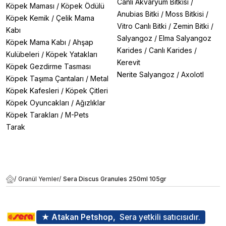
Canlı Akvaryum Bitkisi
/
Köpek Maması
/
Köpek Ödülü
Anubias Bitki
/
Moss Bitkisi
/
Köpek Kemik
/
Çelik Mama
Vitro Canlı Bitki
/
Zemin Bitki
/
Kabı
Salyangoz
/
Elma Salyangoz
Köpek Mama Kabı
/
Ahşap
Karides
/
Canlı Karides
/
Kulübeleri
/
Köpek Yatakları
Kerevit
Köpek Gezdirme Tasması
Nerite Salyangoz
/
Axolotl
Köpek Taşıma Çantaları
/
Metal
Köpek Kafesleri
/
Köpek Çitleri
Köpek Oyuncakları
/
Ağızlıklar
Köpek Tarakları
/
M-Pets
Tarak
/
Granül Yemler
/
Sera Discus Granules 250ml 105gr
★ Atakan Petshop,
Sera yetkili satıcısıdır.