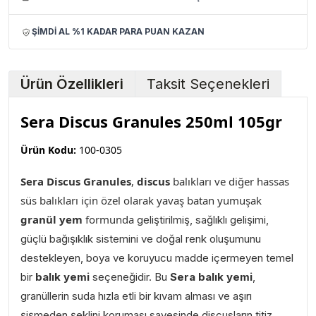
ŞİMDİ AL %1 KADAR PARA PUAN KAZAN
Ürün Özellikleri
Taksit Seçenekleri
Sera Discus Granules 250ml 105gr
Ürün Kodu:
100-0305
Sera Discus Granules
,
discus
balıkları ve diğer hassas
süs balıkları için özel olarak
yavaş batan yumuşak
granül yem
formunda
geliştirilmiş, sağlıklı gelişimi,
güçlü bağışıklık sistemini ve doğal renk oluşumunu
destekleyen, boya ve koruyucu madde içermeyen temel
bir
balık yemi
seçeneğidir.
Bu
Sera balık yemi
,
granüllerin suda hızla etli bir kıvam alması ve aşırı
şişmeden şeklini koruması sayesinde discusların titiz