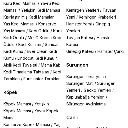
Kuru Kedi Maması
/
Yavru Kedi
Maması
/
Yetişkin Kedi Maması
Kemirgen Yemleri
/
Tavşan
Kısırlaştırılmış Kedi Mamaları
Yemi
/
Kemirgen Krakerleri
Yaş Kedi Maması
/
Konserve
Hamster Yemi
/
Ginepig
Yaş Maması
/
Kedi Ödülü
/
Kuru
Yemleri
Kedi Ödülü
/
Me-O Krema Kedi
Tavşan Kafesi
/
Hamster
Ödülü
/
Kedi Kumları
/
Sanicat
Kafesi
Kedi Kumu
/
Ever Clean Kedi
Ginepig Kafesi
/
Hamster Çarkı
Kumu
/
Lindocat Kedi Kumu
/
Sürüngen
Akıllı Kedi Tuvaleti
/
Mama Kabı
Kedi Tırmalama Tahtaları
/
Kedi
Sürüngen Teraryum
/
Tarakları
/
Furminator Taraklar
Sürüngen Matı
/
Sürüngen
Yemleri
/
Gecko Yemleri
/
Köpek
Kaplumbağa Yemleri
/
Köpek Maması
/
Yetişkin
Sürüngen Aydınlatma
Köpek Maması
/
Yavru Köpek
Canlı
Maması
Konserve Köpek Maması
/
Yaş