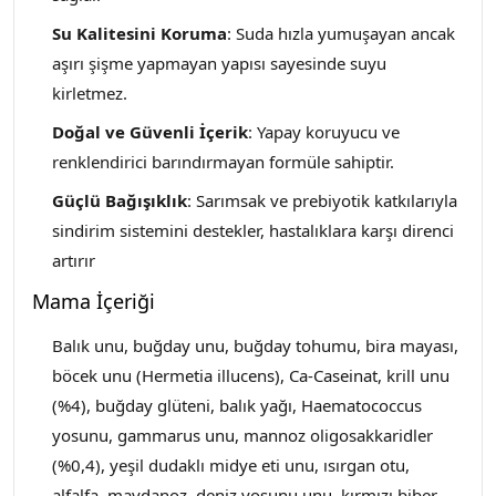
Su Kalitesini Koruma
: Suda hızla yumuşayan ancak
aşırı şişme yapmayan yapısı sayesinde suyu
kirletmez.
Doğal ve Güvenli İçerik
: Yapay koruyucu ve
renklendirici barındırmayan formüle sahiptir.
Güçlü Bağışıklık
: Sarımsak ve prebiyotik katkılarıyla
sindirim sistemini destekler, hastalıklara karşı direnci
artırır
Mama İçeriği
Balık unu, buğday unu, buğday tohumu, bira mayası,
böcek unu (Hermetia illucens), Ca-Caseinat, krill unu
(%4), buğday glüteni, balık yağı, Haematococcus
yosunu, gammarus unu, mannoz oligosakkaridler
(%0,4), yeşil dudaklı midye eti unu, ısırgan otu,
alfalfa, maydanoz, deniz yosunu unu, kırmızı biber,