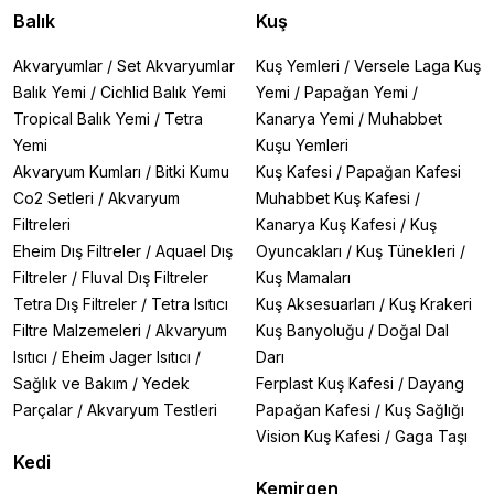
Balık
Kuş
Akvaryumlar
/
Set Akvaryumlar
Kuş Yemleri
/
Versele Laga Kuş
Balık Yemi
/
Cichlid Balık Yemi
Yemi
/
Papağan Yemi
/
Tropical Balık Yemi
/
Tetra
Kanarya Yemi
/
Muhabbet
Yemi
Kuşu Yemleri
Akvaryum Kumları
/
Bitki Kumu
Kuş Kafesi
/
Papağan Kafesi
Co2 Setleri
/
Akvaryum
Muhabbet Kuş Kafesi
/
Filtreleri
Kanarya Kuş Kafesi
/
Kuş
Eheim Dış Filtreler
/
Aquael Dış
Oyuncakları
/
Kuş Tünekleri
/
Filtreler
/
Fluval Dış Filtreler
Kuş Mamaları
Tetra Dış Filtreler
/
Tetra Isıtıcı
Kuş Aksesuarları
/
Kuş Krakeri
Filtre Malzemeleri
/
Akvaryum
Kuş Banyoluğu
/
Doğal Dal
Isıtıcı
/
Eheim Jager Isıtıcı
/
Darı
Sağlık ve Bakım
/
Yedek
Ferplast Kuş Kafesi
/
Dayang
Parçalar
/
Akvaryum Testleri
Papağan Kafesi
/
Kuş Sağlığı
Vision Kuş Kafesi
/
Gaga Taşı
Kedi
Kemirgen