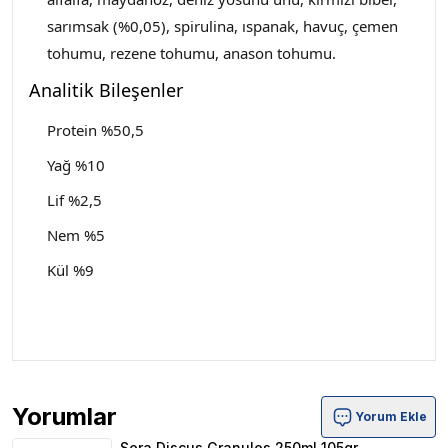
sarımsak (%0,05), spirulina, ıspanak, havuç, çemen
tohumu, rezene tohumu, anason tohumu.
Analitik Bileşenler
Protein %50,5
Yağ %10
Lif %2,5
Nem %5
Kül %9
Yorumlar
Yorum Ekle
Sera Discus Granules 250ml 105gr Ürün Yorumları
Sera Discus Granules 250ml 105gr