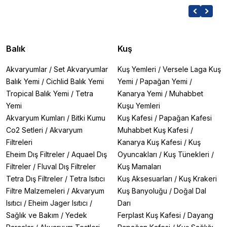
Balık
Kuş
Akvaryumlar
/
Set Akvaryumlar
Kuş Yemleri
/
Versele Laga Kuş
Balık Yemi
/
Cichlid Balık Yemi
Yemi
/
Papağan Yemi
/
Tropical Balık Yemi
/
Tetra
Kanarya Yemi
/
Muhabbet
Yemi
Kuşu Yemleri
Akvaryum Kumları
/
Bitki Kumu
Kuş Kafesi
/
Papağan Kafesi
Co2 Setleri
/
Akvaryum
Muhabbet Kuş Kafesi
/
Filtreleri
Kanarya Kuş Kafesi
/
Kuş
Eheim Dış Filtreler
/
Aquael Dış
Oyuncakları
/
Kuş Tünekleri
/
Filtreler
/
Fluval Dış Filtreler
Kuş Mamaları
Tetra Dış Filtreler
/
Tetra Isıtıcı
Kuş Aksesuarları
/
Kuş Krakeri
Filtre Malzemeleri
/
Akvaryum
Kuş Banyoluğu
/
Doğal Dal
Isıtıcı
/
Eheim Jager Isıtıcı
/
Darı
Sağlık ve Bakım
/
Yedek
Ferplast Kuş Kafesi
/
Dayang