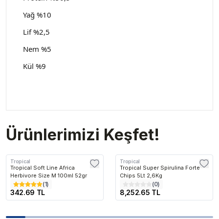
Yağ %10
Lif %2,5
Nem %5
Kül %9
Ürünlerimizi Keşfet!
Tropical
Tropical
Tropical Soft Line Africa
Tropical Super Spirulina Forte
Herbivore Size M 100ml 52gr
Chips 5Lt 2,6Kg
(
1
)
(
0
)
342.69 TL
8,252.65 TL