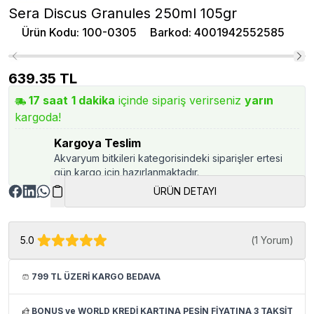
Sera Discus Granules 250ml 105gr
Ürün Kodu
:
100-0305
Barkod
:
4001942552585
639.35
TL
17
saat
1
dakika
içinde sipariş verirseniz
yarın
kargoda!
Kargoya Teslim
Akvaryum bitkileri kategorisindeki siparişler ertesi
gün kargo için hazırlanmaktadır.
ÜRÜN DETAYI
5.0
(
1 Yorum
)
799 TL ÜZERİ KARGO BEDAVA
BONUS ve WORLD KREDİ KARTINA PEŞİN FİYATINA 3 TAKSİT