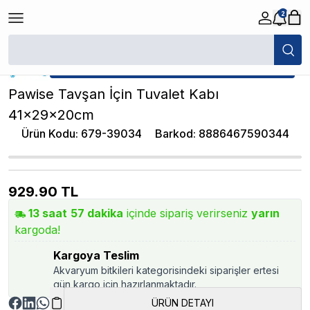
2
/
Kemirgen Aksesuarları
/
Pawise Tavşan İçin Tuvalet Kabı 41x29x20cm
★ Atakan Petshop,
Pawise yetkili satıcısıdır.
Pawise Tavşan İçin Tuvalet Kabı
41x29x20cm
Ürün Kodu
:
679-39034
Barkod
:
8886467590344
929.90
TL
13
saat
57
dakika
içinde sipariş verirseniz
yarın
kargoda!
Kargoya Teslim
Akvaryum bitkileri kategorisindeki siparişler ertesi
gün kargo için hazırlanmaktadır.
ÜRÜN DETAYI