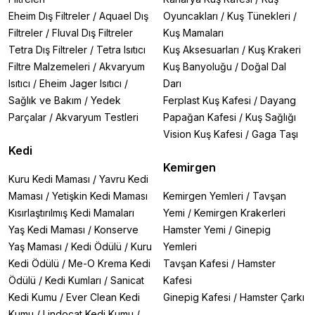
Eheim Dış Filtreler
/
Aquael Dış
Oyuncakları
/
Kuş Tünekleri
/
Filtreler
/
Fluval Dış Filtreler
Kuş Mamaları
Tetra Dış Filtreler
/
Tetra Isıtıcı
Kuş Aksesuarları
/
Kuş Krakeri
Filtre Malzemeleri
/
Akvaryum
Kuş Banyoluğu
/
Doğal Dal
Isıtıcı
/
Eheim Jager Isıtıcı
/
Darı
Sağlık ve Bakım
/
Yedek
Ferplast Kuş Kafesi
/
Dayang
Parçalar
/
Akvaryum Testleri
Papağan Kafesi
/
Kuş Sağlığı
Vision Kuş Kafesi
/
Gaga Taşı
Kedi
Kemirgen
Kuru Kedi Maması
/
Yavru Kedi
Maması
/
Yetişkin Kedi Maması
Kemirgen Yemleri
/
Tavşan
Kısırlaştırılmış Kedi Mamaları
Yemi
/
Kemirgen Krakerleri
Yaş Kedi Maması
/
Konserve
Hamster Yemi
/
Ginepig
Yaş Maması
/
Kedi Ödülü
/
Kuru
Yemleri
Kedi Ödülü
/
Me-O Krema Kedi
Tavşan Kafesi
/
Hamster
Ödülü
/
Kedi Kumları
/
Sanicat
Kafesi
Kedi Kumu
/
Ever Clean Kedi
Ginepig Kafesi
/
Hamster Çarkı
Kumu
/
Lindocat Kedi Kumu
/