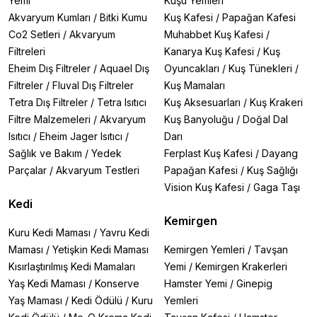
Yemi
Kuşu Yemleri
Akvaryum Kumları
/
Bitki Kumu
Kuş Kafesi
/
Papağan Kafesi
Co2 Setleri
/
Akvaryum
Muhabbet Kuş Kafesi
/
Filtreleri
Kanarya Kuş Kafesi
/
Kuş
Eheim Dış Filtreler
/
Aquael Dış
Oyuncakları
/
Kuş Tünekleri
/
Filtreler
/
Fluval Dış Filtreler
Kuş Mamaları
Tetra Dış Filtreler
/
Tetra Isıtıcı
Kuş Aksesuarları
/
Kuş Krakeri
Filtre Malzemeleri
/
Akvaryum
Kuş Banyoluğu
/
Doğal Dal
Isıtıcı
/
Eheim Jager Isıtıcı
/
Darı
Sağlık ve Bakım
/
Yedek
Ferplast Kuş Kafesi
/
Dayang
Parçalar
/
Akvaryum Testleri
Papağan Kafesi
/
Kuş Sağlığı
Vision Kuş Kafesi
/
Gaga Taşı
Kedi
Kemirgen
Kuru Kedi Maması
/
Yavru Kedi
Maması
/
Yetişkin Kedi Maması
Kemirgen Yemleri
/
Tavşan
Kısırlaştırılmış Kedi Mamaları
Yemi
/
Kemirgen Krakerleri
Yaş Kedi Maması
/
Konserve
Hamster Yemi
/
Ginepig
Yaş Maması
/
Kedi Ödülü
/
Kuru
Yemleri