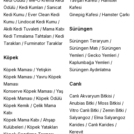
Kedi Ödülü
/
Me-O Krema Kedi
Tavşan Kafesi
/
Hamster
Ödülü
/
Kedi Kumları
/
Sanicat
Kafesi
Kedi Kumu
/
Ever Clean Kedi
Ginepig Kafesi
/
Hamster Çarkı
Kumu
/
Lindocat Kedi Kumu
/
Sürüngen
Akıllı Kedi Tuvaleti
/
Mama Kabı
Kedi Tırmalama Tahtaları
/
Kedi
Sürüngen Teraryum
/
Tarakları
/
Furminator Taraklar
Sürüngen Matı
/
Sürüngen
Yemleri
/
Gecko Yemleri
/
Köpek
Kaplumbağa Yemleri
/
Köpek Maması
/
Yetişkin
Sürüngen Aydınlatma
Köpek Maması
/
Yavru Köpek
Canlı
Maması
Konserve Köpek Maması
/
Yaş
Canlı Akvaryum Bitkisi
/
Köpek Maması
/
Köpek Ödülü
Anubias Bitki
/
Moss Bitkisi
/
Köpek Kemik
/
Çelik Mama
Vitro Canlı Bitki
/
Zemin Bitki
/
Kabı
Salyangoz
/
Elma Salyangoz
Köpek Mama Kabı
/
Ahşap
Karides
/
Canlı Karides
/
Kulübeleri
/
Köpek Yatakları
Kerevit