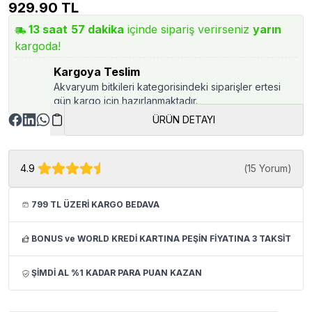
929.90
TL
13
saat
57
dakika
içinde sipariş verirseniz
yarın
kargoda!
Kargoya Teslim
Akvaryum bitkileri kategorisindeki siparişler ertesi
gün kargo için hazırlanmaktadır.
ÜRÜN DETAYI
4.9
(
15 Yorum
)
799 TL ÜZERİ KARGO BEDAVA
BONUS ve WORLD KREDİ KARTINA PEŞİN FİYATINA 3 TAKSİT
ŞİMDİ AL %1 KADAR PARA PUAN KAZAN