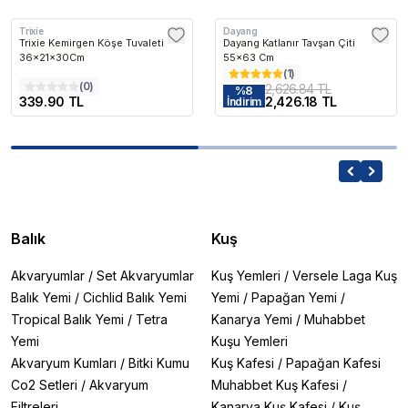
Trixie
Dayang
Trixie Kemirgen Köşe Tuvaleti
Dayang Katlanır Tavşan Çiti
36x21x30Cm
55x63 Cm
(
1
)
(
0
)
2,626.84 TL
%
8
339.90 TL
2,426.18 TL
İndirim
Balık
Kuş
Akvaryumlar
/
Set Akvaryumlar
Kuş Yemleri
/
Versele Laga Kuş
Balık Yemi
/
Cichlid Balık Yemi
Yemi
/
Papağan Yemi
/
Tropical Balık Yemi
/
Tetra
Kanarya Yemi
/
Muhabbet
Yemi
Kuşu Yemleri
Akvaryum Kumları
/
Bitki Kumu
Kuş Kafesi
/
Papağan Kafesi
Co2 Setleri
/
Akvaryum
Muhabbet Kuş Kafesi
/
Filtreleri
Kanarya Kuş Kafesi
/
Kuş