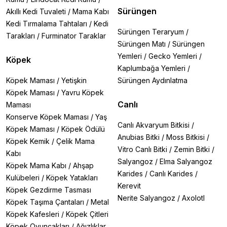
Sürüngen
Akıllı Kedi Tuvaleti
/
Mama Kabı
Kedi Tırmalama Tahtaları
/
Kedi
Sürüngen Teraryum
/
Tarakları
/
Furminator Taraklar
Sürüngen Matı
/
Sürüngen
Yemleri
/
Gecko Yemleri
/
Köpek
Kaplumbağa Yemleri
/
Köpek Maması
/
Yetişkin
Sürüngen Aydınlatma
Köpek Maması
/
Yavru Köpek
Canlı
Maması
Konserve Köpek Maması
/
Yaş
Canlı Akvaryum Bitkisi
/
Köpek Maması
/
Köpek Ödülü
Anubias Bitki
/
Moss Bitkisi
/
Köpek Kemik
/
Çelik Mama
Vitro Canlı Bitki
/
Zemin Bitki
/
Kabı
Salyangoz
/
Elma Salyangoz
Köpek Mama Kabı
/
Ahşap
Karides
/
Canlı Karides
/
Kulübeleri
/
Köpek Yatakları
Kerevit
Köpek Gezdirme Tasması
Nerite Salyangoz
/
Axolotl
Köpek Taşıma Çantaları
/
Metal
Köpek Kafesleri
/
Köpek Çitleri
Köpek Oyuncakları
/
Ağızlıklar