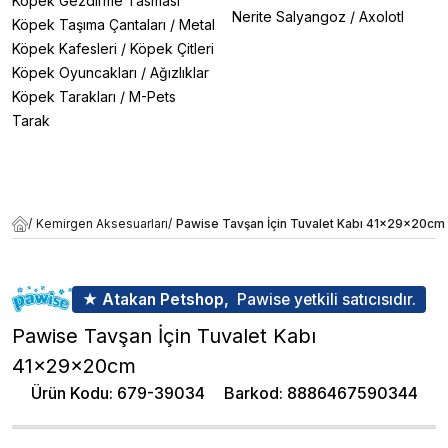
Köpek Gezdirme Tasması
Nerite Salyangoz
/
Axolotl
Köpek Taşıma Çantaları
/
Metal
Köpek Kafesleri
/
Köpek Çitleri
Köpek Oyuncakları
/
Ağızlıklar
Köpek Tarakları
/
M-Pets
Tarak
/
Kemirgen Aksesuarları
/
Pawise Tavşan İçin Tuvalet Kabı 41x29x20cm
★ Atakan Petshop,
Pawise yetkili satıcısıdır.
Pawise Tavşan İçin Tuvalet Kabı
41x29x20cm
Ürün Kodu
:
679-39034
Barkod
:
8886467590344