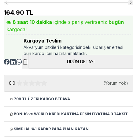
164.90
TL
8
saat
10
dakika
içinde sipariş verirseniz
bugün
kargoda!
Kargoya Teslim
Akvaryum bitkileri kategorisindeki siparişler ertesi
gün kargo için hazırlanmaktadır.
ÜRÜN DETAYI
0.0
(
Yorum Yok
)
799 TL ÜZERİ KARGO BEDAVA
BONUS ve WORLD KREDİ KARTINA PEŞİN FİYATINA 3 TAKSİT
ŞİMDİ AL %1 KADAR PARA PUAN KAZAN