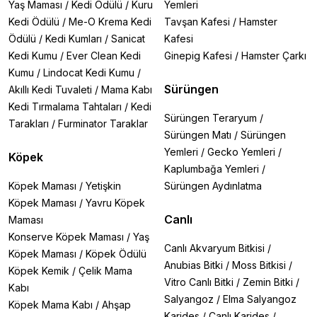
Yaş Maması
/
Kedi Ödülü
/
Kuru
Yemleri
Kedi Ödülü
/
Me-O Krema Kedi
Tavşan Kafesi
/
Hamster
Ödülü
/
Kedi Kumları
/
Sanicat
Kafesi
Kedi Kumu
/
Ever Clean Kedi
Ginepig Kafesi
/
Hamster Çarkı
Kumu
/
Lindocat Kedi Kumu
/
Sürüngen
Akıllı Kedi Tuvaleti
/
Mama Kabı
Kedi Tırmalama Tahtaları
/
Kedi
Sürüngen Teraryum
/
Tarakları
/
Furminator Taraklar
Sürüngen Matı
/
Sürüngen
Yemleri
/
Gecko Yemleri
/
Köpek
Kaplumbağa Yemleri
/
Köpek Maması
/
Yetişkin
Sürüngen Aydınlatma
Köpek Maması
/
Yavru Köpek
Canlı
Maması
Konserve Köpek Maması
/
Yaş
Canlı Akvaryum Bitkisi
/
Köpek Maması
/
Köpek Ödülü
Anubias Bitki
/
Moss Bitkisi
/
Köpek Kemik
/
Çelik Mama
Vitro Canlı Bitki
/
Zemin Bitki
/
Kabı
Salyangoz
/
Elma Salyangoz
Köpek Mama Kabı
/
Ahşap
Karides
/
Canlı Karides
/