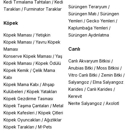
Kedi Tırmalama Tahtaları
/
Kedi
Sürüngen Teraryum
/
Tarakları
/
Furminator Taraklar
Sürüngen Matı
/
Sürüngen
Yemleri
/
Gecko Yemleri
/
Köpek
Kaplumbağa Yemleri
/
Köpek Maması
/
Yetişkin
Sürüngen Aydınlatma
Köpek Maması
/
Yavru Köpek
Canlı
Maması
Konserve Köpek Maması
/
Yaş
Canlı Akvaryum Bitkisi
/
Köpek Maması
/
Köpek Ödülü
Anubias Bitki
/
Moss Bitkisi
/
Köpek Kemik
/
Çelik Mama
Vitro Canlı Bitki
/
Zemin Bitki
/
Kabı
Salyangoz
/
Elma Salyangoz
Köpek Mama Kabı
/
Ahşap
Karides
/
Canlı Karides
/
Kulübeleri
/
Köpek Yatakları
Kerevit
Köpek Gezdirme Tasması
Nerite Salyangoz
/
Axolotl
Köpek Taşıma Çantaları
/
Metal
Köpek Kafesleri
/
Köpek Çitleri
Köpek Oyuncakları
/
Ağızlıklar
Köpek Tarakları
/
M-Pets