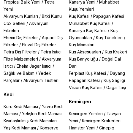
Tropical Balık Yemi
/
Tetra
Kanarya Yemi
/
Muhabbet
Yemi
Kuşu Yemleri
Akvaryum Kumları
/
Bitki Kumu
Kuş Kafesi
/
Papağan Kafesi
Co2 Setleri
/
Akvaryum
Muhabbet Kuş Kafesi
/
Filtreleri
Kanarya Kuş Kafesi
/
Kuş
Eheim Dış Filtreler
/
Aquael Dış
Oyuncakları
/
Kuş Tünekleri
/
Filtreler
/
Fluval Dış Filtreler
Kuş Mamaları
Tetra Dış Filtreler
/
Tetra Isıtıcı
Kuş Aksesuarları
/
Kuş Krakeri
Filtre Malzemeleri
/
Akvaryum
Kuş Banyoluğu
/
Doğal Dal
Isıtıcı
/
Eheim Jager Isıtıcı
/
Darı
Sağlık ve Bakım
/
Yedek
Ferplast Kuş Kafesi
/
Dayang
Parçalar
/
Akvaryum Testleri
Papağan Kafesi
/
Kuş Sağlığı
Vision Kuş Kafesi
/
Gaga Taşı
Kedi
Kemirgen
Kuru Kedi Maması
/
Yavru Kedi
Maması
/
Yetişkin Kedi Maması
Kemirgen Yemleri
/
Tavşan
Kısırlaştırılmış Kedi Mamaları
Yemi
/
Kemirgen Krakerleri
Yaş Kedi Maması
/
Konserve
Hamster Yemi
/
Ginepig