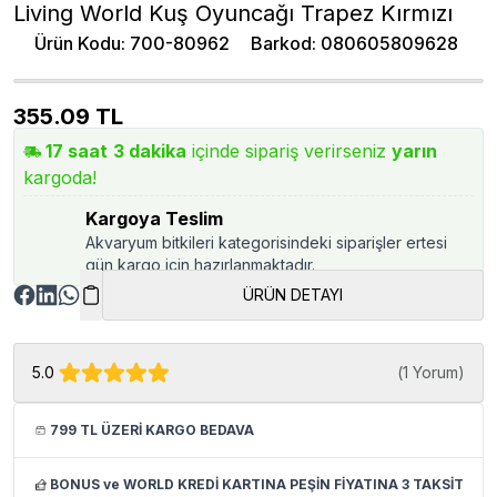
Living World Kuş Oyuncağı Trapez Kırmızı
Ürün Kodu
:
700-80962
Barkod
:
080605809628
355.09
TL
17
saat
3
dakika
içinde sipariş verirseniz
yarın
kargoda!
Kargoya Teslim
Akvaryum bitkileri kategorisindeki siparişler ertesi
gün kargo için hazırlanmaktadır.
ÜRÜN DETAYI
5.0
(
1 Yorum
)
799 TL ÜZERİ KARGO BEDAVA
BONUS ve WORLD KREDİ KARTINA PEŞİN FİYATINA 3 TAKSİT