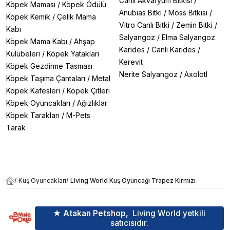
Canlı Akvaryum Bitkisi
/
Köpek Maması
/
Köpek Ödülü
Anubias Bitki
/
Moss Bitkisi
/
Köpek Kemik
/
Çelik Mama
Vitro Canlı Bitki
/
Zemin Bitki
/
Kabı
Salyangoz
/
Elma Salyangoz
Köpek Mama Kabı
/
Ahşap
Karides
/
Canlı Karides
/
Kulübeleri
/
Köpek Yatakları
Kerevit
Köpek Gezdirme Tasması
Nerite Salyangoz
/
Axolotl
Köpek Taşıma Çantaları
/
Metal
Köpek Kafesleri
/
Köpek Çitleri
Köpek Oyuncakları
/
Ağızlıklar
Köpek Tarakları
/
M-Pets
Tarak
/
Kuş Oyuncakları
/
Living World Kuş Oyuncağı Trapez Kırmızı
★ Atakan Petshop,
Living World yetkili
satıcısıdır.