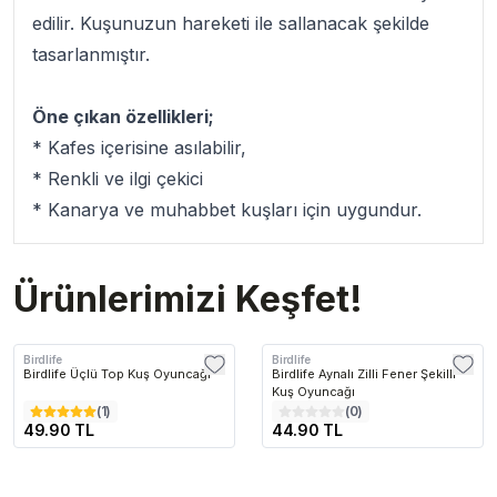
edilir. Kuşunuzun hareketi ile sallanacak şekilde
tasarlanmıştır.
Öne çıkan özellikleri;
* Kafes içerisine asılabilir,
* Renkli ve ilgi çekici
* Kanarya ve muhabbet kuşları için uygundur.
Ürünlerimizi Keşfet!
Birdlife
Birdlife
Birdlife Üçlü Top Kuş Oyuncağı
Birdlife Aynalı Zilli Fener Şekilli
Kuş Oyuncağı
(
1
)
(
0
)
49.90 TL
44.90 TL