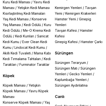
Kuru Kedi Maması
/
Yavru Kedi
Maması
/
Yetişkin Kedi Maması
Kemirgen Yemleri
/
Tavşan
Kısırlaştırılmış Kedi Mamaları
Yemi
/
Kemirgen Krakerleri
Yaş Kedi Maması
/
Konserve
Hamster Yemi
/
Ginepig
Yaş Maması
/
Kedi Ödülü
/
Kuru
Yemleri
Kedi Ödülü
/
Me-O Krema Kedi
Tavşan Kafesi
/
Hamster
Ödülü
/
Kedi Kumları
/
Sanicat
Kafesi
Kedi Kumu
/
Ever Clean Kedi
Ginepig Kafesi
/
Hamster Çarkı
Kumu
/
Lindocat Kedi Kumu
/
Sürüngen
Akıllı Kedi Tuvaleti
/
Mama Kabı
Kedi Tırmalama Tahtaları
/
Kedi
Sürüngen Teraryum
/
Tarakları
/
Furminator Taraklar
Sürüngen Matı
/
Sürüngen
Yemleri
/
Gecko Yemleri
/
Köpek
Kaplumbağa Yemleri
/
Köpek Maması
/
Yetişkin
Sürüngen Aydınlatma
Köpek Maması
/
Yavru Köpek
Canlı
Maması
Konserve Köpek Maması
/
Yaş