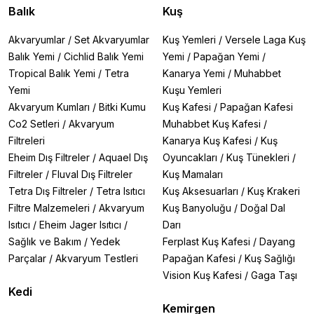
Balık
Kuş
Akvaryumlar
/
Set Akvaryumlar
Kuş Yemleri
/
Versele Laga Kuş
Balık Yemi
/
Cichlid Balık Yemi
Yemi
/
Papağan Yemi
/
Tropical Balık Yemi
/
Tetra
Kanarya Yemi
/
Muhabbet
Yemi
Kuşu Yemleri
Akvaryum Kumları
/
Bitki Kumu
Kuş Kafesi
/
Papağan Kafesi
Co2 Setleri
/
Akvaryum
Muhabbet Kuş Kafesi
/
Filtreleri
Kanarya Kuş Kafesi
/
Kuş
Eheim Dış Filtreler
/
Aquael Dış
Oyuncakları
/
Kuş Tünekleri
/
Filtreler
/
Fluval Dış Filtreler
Kuş Mamaları
Tetra Dış Filtreler
/
Tetra Isıtıcı
Kuş Aksesuarları
/
Kuş Krakeri
Filtre Malzemeleri
/
Akvaryum
Kuş Banyoluğu
/
Doğal Dal
Isıtıcı
/
Eheim Jager Isıtıcı
/
Darı
Sağlık ve Bakım
/
Yedek
Ferplast Kuş Kafesi
/
Dayang
Parçalar
/
Akvaryum Testleri
Papağan Kafesi
/
Kuş Sağlığı
Vision Kuş Kafesi
/
Gaga Taşı
Kedi
Kemirgen