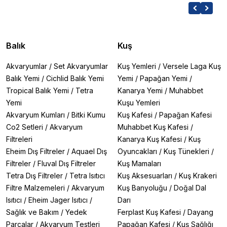
Balık
Kuş
Akvaryumlar
/
Set Akvaryumlar
Kuş Yemleri
/
Versele Laga Kuş
Balık Yemi
/
Cichlid Balık Yemi
Yemi
/
Papağan Yemi
/
Tropical Balık Yemi
/
Tetra
Kanarya Yemi
/
Muhabbet
Yemi
Kuşu Yemleri
Akvaryum Kumları
/
Bitki Kumu
Kuş Kafesi
/
Papağan Kafesi
Co2 Setleri
/
Akvaryum
Muhabbet Kuş Kafesi
/
Filtreleri
Kanarya Kuş Kafesi
/
Kuş
Eheim Dış Filtreler
/
Aquael Dış
Oyuncakları
/
Kuş Tünekleri
/
Filtreler
/
Fluval Dış Filtreler
Kuş Mamaları
Tetra Dış Filtreler
/
Tetra Isıtıcı
Kuş Aksesuarları
/
Kuş Krakeri
Filtre Malzemeleri
/
Akvaryum
Kuş Banyoluğu
/
Doğal Dal
Isıtıcı
/
Eheim Jager Isıtıcı
/
Darı
Sağlık ve Bakım
/
Yedek
Ferplast Kuş Kafesi
/
Dayang
Parçalar
/
Akvaryum Testleri
Papağan Kafesi
/
Kuş Sağlığı