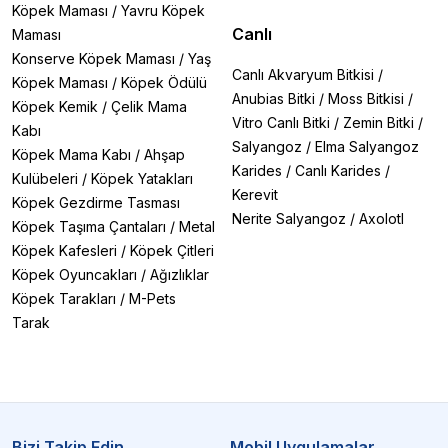
Köpek Maması
/
Yavru Köpek
Canlı
Maması
Konserve Köpek Maması
/
Yaş
Canlı Akvaryum Bitkisi
/
Köpek Maması
/
Köpek Ödülü
Anubias Bitki
/
Moss Bitkisi
/
Köpek Kemik
/
Çelik Mama
Vitro Canlı Bitki
/
Zemin Bitki
/
Kabı
Salyangoz
/
Elma Salyangoz
Köpek Mama Kabı
/
Ahşap
Karides
/
Canlı Karides
/
Kulübeleri
/
Köpek Yatakları
Kerevit
Köpek Gezdirme Tasması
Nerite Salyangoz
/
Axolotl
Köpek Taşıma Çantaları
/
Metal
Köpek Kafesleri
/
Köpek Çitleri
Köpek Oyuncakları
/
Ağızlıklar
Köpek Tarakları
/
M-Pets
Tarak
Bizi Takip Edin
Mobil Uygulamalar