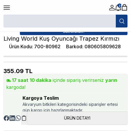
2
/
Kuş Oyuncakları
/
Living World Kuş Oyuncağı Trapez Kırmızı
★ Atakan Petshop,
Living World yetkili
satıcısıdır.
Living World Kuş Oyuncağı Trapez Kırmızı
Ürün Kodu
:
700-80962
Barkod
:
080605809628
355.09
TL
17
saat
10
dakika
içinde sipariş verirseniz
yarın
kargoda!
Kargoya Teslim
Akvaryum bitkileri kategorisindeki siparişler ertesi
gün kargo için hazırlanmaktadır.
ÜRÜN DETAYI