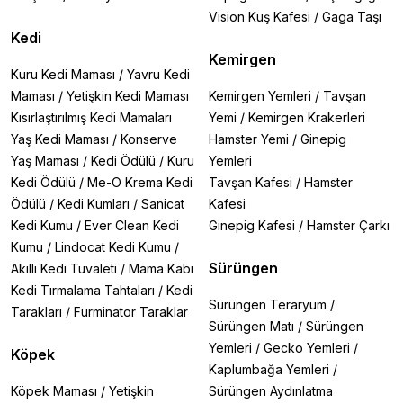
Vision Kuş Kafesi
/
Gaga Taşı
Kedi
Kemirgen
Kuru Kedi Maması
/
Yavru Kedi
Maması
/
Yetişkin Kedi Maması
Kemirgen Yemleri
/
Tavşan
Kısırlaştırılmış Kedi Mamaları
Yemi
/
Kemirgen Krakerleri
Yaş Kedi Maması
/
Konserve
Hamster Yemi
/
Ginepig
Yaş Maması
/
Kedi Ödülü
/
Kuru
Yemleri
Kedi Ödülü
/
Me-O Krema Kedi
Tavşan Kafesi
/
Hamster
Ödülü
/
Kedi Kumları
/
Sanicat
Kafesi
Kedi Kumu
/
Ever Clean Kedi
Ginepig Kafesi
/
Hamster Çarkı
Kumu
/
Lindocat Kedi Kumu
/
Sürüngen
Akıllı Kedi Tuvaleti
/
Mama Kabı
Kedi Tırmalama Tahtaları
/
Kedi
Sürüngen Teraryum
/
Tarakları
/
Furminator Taraklar
Sürüngen Matı
/
Sürüngen
Yemleri
/
Gecko Yemleri
/
Köpek
Kaplumbağa Yemleri
/
Köpek Maması
/
Yetişkin
Sürüngen Aydınlatma