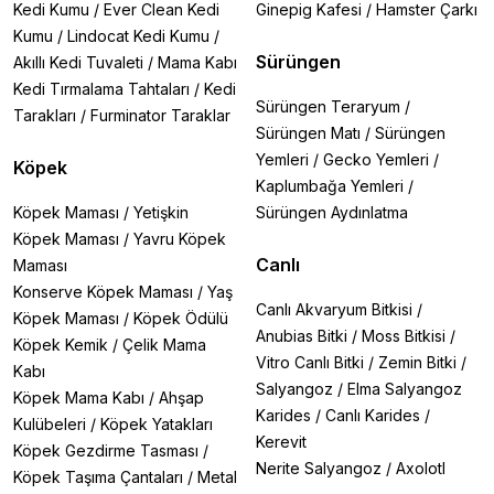
Kedi Kumu
/
Ever Clean Kedi
Ginepig Kafesi
/
Hamster Çarkı
makas kullanın.
Sık Sorulan Sorular (SSS)
Kumu
/
Lindocat Kedi Kumu
/
❓
Köpek tıraş makinesi nasıl seçilir?
Sürüngen
Akıllı Kedi Tuvaleti
/
Mama Kabı
→
Tüy uzunluğuna göre ayarlanabilir bıçaklı, sessiz
Kedi Tırmalama Tahtaları
/
Kedi
ve şarjlı modeller
tercih edin (Örn: Neakasa P2 Pro).
Sürüngen Teraryum
/
Tarakları
/
Furminator Taraklar
❓
Makineyle tıraş yaparken köpeğim korkarsa ne
Sürüngen Matı
/
Sürüngen
yapmalıyım?
Yemleri
/
Gecko Yemleri
/
Köpek
→
Önce kapatıp elinizle temas ettirin
, alıştıktan sonra
Kaplumbağa Yemleri
/
çalıştırın.
❓
Tüy inceltme makası ne işe yarar?
Köpek Maması
/
Yetişkin
Sürüngen Aydınlatma
→
Yoğun tüyleri seyrelterek
doğal bir görünüm
Köpek Maması
/
Yavru Köpek
sağlar.
Canlı
Maması
❓
Pati tıraşı için hangi ürünü almalıyım?
Konserve Köpek Maması
/
Yaş
→
M-Pets veya Pakeway’in özel pati tıraş
Canlı Akvaryum Bitkisi
/
Köpek Maması
/
Köpek Ödülü
makineleri
idealdir.
Anubias Bitki
/
Moss Bitkisi
/
Köpek Kemik
/
Çelik Mama
Vitro Canlı Bitki
/
Zemin Bitki
/
Kabı
Salyangoz
/
Elma Salyangoz
Köpek Mama Kabı
/
Ahşap
Karides
/
Canlı Karides
/
Kulübeleri
/
Köpek Yatakları
Kerevit
Köpek Gezdirme Tasması
/
Nerite Salyangoz
/
Axolotl
Köpek Taşıma Çantaları
/
Metal