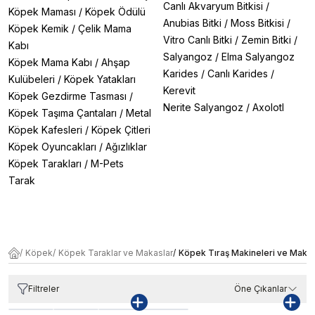
Canlı Akvaryum Bitkisi
/
Köpek Maması
/
Köpek Ödülü
Anubias Bitki
/
Moss Bitkisi
/
Köpek Kemik
/
Çelik Mama
Vitro Canlı Bitki
/
Zemin Bitki
/
Kabı
Salyangoz
/
Elma Salyangoz
Köpek Mama Kabı
/
Ahşap
Karides
/
Canlı Karides
/
Kulübeleri
/
Köpek Yatakları
Kerevit
Köpek Gezdirme Tasması
/
Nerite Salyangoz
/
Axolotl
Köpek Taşıma Çantaları
/
Metal
Köpek Kafesleri
/
Köpek Çitleri
Köpek Oyuncakları
/
Ağızlıklar
Köpek Tarakları
/
M-Pets
Tarak
/
Köpek
/
Köpek Taraklar ve Makaslar
/
Köpek Tıraş Makineleri ve Makas
Filtreler
Öne Çıkanlar