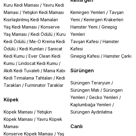
Kemirgen
Kuru Kedi Maması
/
Yavru Kedi
Maması
/
Yetişkin Kedi Maması
Kemirgen Yemleri
/
Tavşan
Kısırlaştırılmış Kedi Mamaları
Yemi
/
Kemirgen Krakerleri
Yaş Kedi Maması
/
Konserve
Hamster Yemi
/
Ginepig
Yaş Maması
/
Kedi Ödülü
/
Kuru
Yemleri
Kedi Ödülü
/
Me-O Krema Kedi
Tavşan Kafesi
/
Hamster
Ödülü
/
Kedi Kumları
/
Sanicat
Kafesi
Kedi Kumu
/
Ever Clean Kedi
Ginepig Kafesi
/
Hamster Çarkı
Kumu
/
Lindocat Kedi Kumu
/
Sürüngen
Akıllı Kedi Tuvaleti
/
Mama Kabı
Kedi Tırmalama Tahtaları
/
Kedi
Sürüngen Teraryum
/
Tarakları
/
Furminator Taraklar
Sürüngen Matı
/
Sürüngen
Yemleri
/
Gecko Yemleri
/
Köpek
Kaplumbağa Yemleri
/
Köpek Maması
/
Yetişkin
Sürüngen Aydınlatma
Köpek Maması
/
Yavru Köpek
Canlı
Maması
Konserve Köpek Maması
/
Yaş