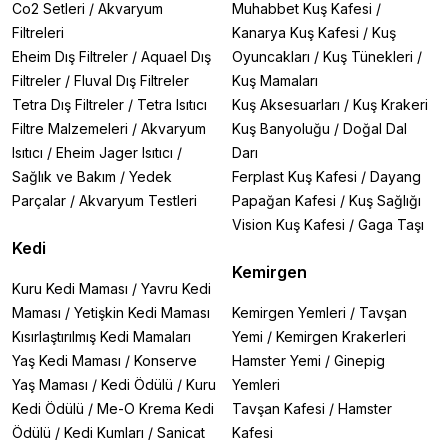
En Çok Tercih Edilen Ürünler:
Co2 Setleri
/
Akvaryum
Muhabbet Kuş Kafesi
/
🔹
Neakasa P0/P1/P2 Pro
– Akıllı, şarjlı ve
ayarlanabilir
Filtreleri
Kanarya Kuş Kafesi
/
Kuş
bıçaklı
tıraş makineleri.
Eheim Dış Filtreler
/
Aquael Dış
Oyuncakları
/
Kuş Tünekleri
/
🔹
Holytachi Çift Başlıklı
– İnce ve geniş başlık
seçenekleriyle
tüm vücut tıraşı
.
Filtreler
/
Fluval Dış Filtreler
Kuş Mamaları
🔹
Beeztees Bakım Makasları
–
Tüy inceltme,
Tetra Dış Filtreler
/
Tetra Isıtıcı
Kuş Aksesuarları
/
Kuş Krakeri
burun/kulak düzeltme
için özel tasarım.
Filtre Malzemeleri
/
Akvaryum
Kuş Banyoluğu
/
Doğal Dal
🔹
Wahl Süper İnce Dişli Bıçak
– Hassas kesim için
Isıtıcı
/
Eheim Jager Isıtıcı
/
Darı
profesyonel çözüm.
Sağlık ve Bakım
/
Yedek
Ferplast Kuş Kafesi
/
Dayang
🔹
M-Pets Pati & Burun Özel Tıraş Makinesi
–
Sıkışmadan güvenli tıraş
.
Parçalar
/
Akvaryum Testleri
Papağan Kafesi
/
Kuş Sağlığı
Vision Kuş Kafesi
/
Gaga Taşı
Kedi
Nasıl Kullanılır?
Kemirgen
Köpeğinizin tüy tipine uygun makine/makas seçin.
Kuru Kedi Maması
/
Yavru Kedi
Uzun tüyler için
kalın başlık
, detaylar için
ince makas
.
Maması
/
Yetişkin Kedi Maması
Kemirgen Yemleri
/
Tavşan
Makineyi şarj edin ve test edin.
Kısırlaştırılmış Kedi Mamaları
Yemi
/
Kemirgen Krakerleri
Ciltte tahriş olmaması için
uygun bıçak ayarını
seçin.
Tüyleri tarayarak düzeltin.
Yaş Kedi Maması
/
Konserve
Hamster Yemi
/
Ginepig
Karışıkları açın, tıraşa hazırlayın.
Yaş Maması
/
Kedi Ödülü
/
Kuru
Yemleri
Tüyleri makineyle kademeli olarak kısaltın.
Kedi Ödülü
/
Me-O Krema Kedi
Tavşan Kafesi
/
Hamster
Ani hareketlerden kaçının, köpeği sakinleştirin.
Ödülü
/
Kedi Kumları
/
Sanicat
Kafesi
Burun, kulak, pati gibi hassas bölgeler için özel