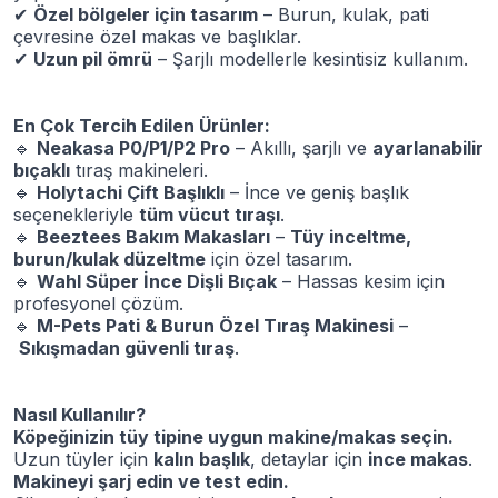
✔
Özel bölgeler için tasarım
– Burun, kulak, pati
çevresine özel makas ve başlıklar.
✔
Uzun pil ömrü
– Şarjlı modellerle kesintisiz kullanım.
En Çok Tercih Edilen Ürünler:
🔹
Neakasa P0/P1/P2 Pro
– Akıllı, şarjlı ve
ayarlanabilir
bıçaklı
tıraş makineleri.
🔹
Holytachi Çift Başlıklı
– İnce ve geniş başlık
seçenekleriyle
tüm vücut tıraşı
.
🔹
Beeztees Bakım Makasları
–
Tüy inceltme,
burun/kulak düzeltme
için özel tasarım.
🔹
Wahl Süper İnce Dişli Bıçak
– Hassas kesim için
profesyonel çözüm.
🔹
M-Pets Pati & Burun Özel Tıraş Makinesi
–
Sıkışmadan güvenli tıraş
.
Nasıl Kullanılır?
Köpeğinizin tüy tipine uygun makine/makas seçin.
Uzun tüyler için
kalın başlık
, detaylar için
ince makas
.
Makineyi şarj edin ve test edin.