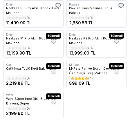
Diğer
Pawise
Kargo Bedava
Kargo Bedava
Neakasa P0 Pro Akıllı Köpek Tıraş
Pawise Tıraş Makinası Kiti 4
Makinesi
Başlıklı
(
0
)
(
0
)
11,499.90 TL
2,650.56 TL
Diğer
Diğer
Kargo Bedava
Tükendi
Kargo Bedava
Tükendi
Neakasa P1 Pro Akıllı Köpek Tıraş
Neakasa P2 Pro Akıllı Köpek Tıraş
Makinesi
Makinesi
(
0
)
(
0
)
13,199.90 TL
13,999.00 TL
Catit
M-Pets
Kargo Bedava
Tükendi
Tükendi
Catit Kısa Tüylü Kedi Bakım Seti
M-Pets Pati ve Burun Çevresine
Özel Sarjlı Tıraş Makinesi
(
0
)
(
4
)
2,219.89 TL
899.09 TL
Wahl
Kargo Bedava
Tükendi
Wahl Süper İnce Dişli Bıçak -
Bravura, Super
(
0
)
2,199.90 TL