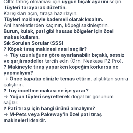
Ciltte tahriş olmaması için
uygun bıçak ayarını
seçin.
Tüyleri tarayarak düzeltin.
Karışıkları açın, tıraşa hazırlayın.
Tüyleri makineyle kademeli olarak kısaltın.
Ani hareketlerden kaçının, köpeği sakinleştirin.
Burun, kulak, pati gibi hassas bölgeler için özel
makas kullanın.
Sık Sorulan Sorular (SSS)
❓
Köpek tıraş makinesi nasıl seçilir?
→
Tüy uzunluğuna göre ayarlanabilir bıçaklı, sessiz
ve şarjlı modeller
tercih edin (Örn: Neakasa P2 Pro).
❓
Makineyle tıraş yaparken köpeğim korkarsa ne
yapmalıyım?
→
Önce kapatıp elinizle temas ettirin
, alıştıktan sonra
çalıştırın.
❓
Tüy inceltme makası ne işe yarar?
→
Yoğun tüyleri seyrelterek
doğal bir görünüm
sağlar.
❓
Pati tıraşı için hangi ürünü almalıyım?
→
M-Pets veya Pakeway’in özel pati tıraş
makineleri
idealdir.