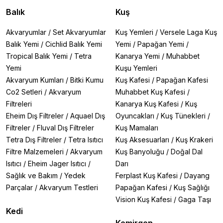
Balık
Kuş
Akvaryumlar
/
Set Akvaryumlar
Kuş Yemleri
/
Versele Laga Kuş
Balık Yemi
/
Cichlid Balık Yemi
Yemi
/
Papağan Yemi
/
Tropical Balık Yemi
/
Tetra
Kanarya Yemi
/
Muhabbet
Yemi
Kuşu Yemleri
Akvaryum Kumları
/
Bitki Kumu
Kuş Kafesi
/
Papağan Kafesi
Co2 Setleri
/
Akvaryum
Muhabbet Kuş Kafesi
/
Filtreleri
Kanarya Kuş Kafesi
/
Kuş
Eheim Dış Filtreler
/
Aquael Dış
Oyuncakları
/
Kuş Tünekleri
/
Filtreler
/
Fluval Dış Filtreler
Kuş Mamaları
Tetra Dış Filtreler
/
Tetra Isıtıcı
Kuş Aksesuarları
/
Kuş Krakeri
Filtre Malzemeleri
/
Akvaryum
Kuş Banyoluğu
/
Doğal Dal
Isıtıcı
/
Eheim Jager Isıtıcı
/
Darı
Sağlık ve Bakım
/
Yedek
Ferplast Kuş Kafesi
/
Dayang
Parçalar
/
Akvaryum Testleri
Papağan Kafesi
/
Kuş Sağlığı
Vision Kuş Kafesi
/
Gaga Taşı
Kedi