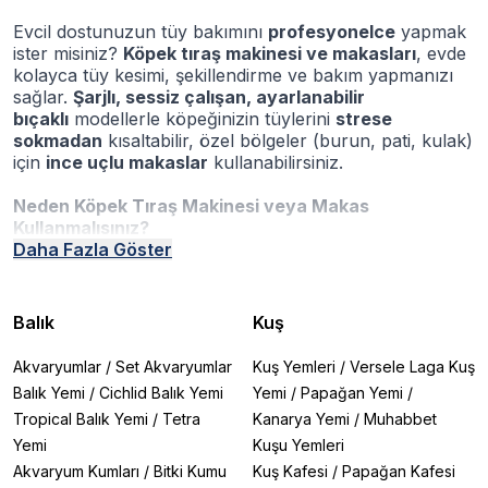
Evcil dostunuzun tüy bakımını
profesyonelce
yapmak
ister misiniz?
Köpek tıraş makinesi ve makasları
, evde
kolayca tüy kesimi, şekillendirme ve bakım yapmanızı
sağlar.
Şarjlı, sessiz çalışan, ayarlanabilir
bıçaklı
modellerle köpeğinizin tüylerini
strese
sokmadan
kısaltabilir, özel bölgeler (burun, pati, kulak)
için
ince uçlu makaslar
kullanabilirsiniz.
Neden Köpek Tıraş Makinesi veya Makas
Kullanmalısınız?
✔
Daha Fazla Göster
Evde profesyonel bakım
– Kuaför masrafından
kurtulun.
✔
Stresiz tüy kesimi
– Sessiz çalışan makinelerle
köpeğiniz rahat etsin.
Balık
Kuş
✔
Ayarlanabilir bıçaklar
– İstenilen uzunlukta tıraş
yapın (0.5mm’den 10mm’ye kadar).
Akvaryumlar
/
Set Akvaryumlar
Kuş Yemleri
/
Versele Laga Kuş
✔
Özel bölgeler için tasarım
– Burun, kulak, pati
Balık Yemi
/
Cichlid Balık Yemi
Yemi
/
Papağan Yemi
/
çevresine özel makas ve başlıklar.
Tropical Balık Yemi
/
Tetra
Kanarya Yemi
/
Muhabbet
✔
Uzun pil ömrü
– Şarjlı modellerle kesintisiz kullanım.
Yemi
Kuşu Yemleri
Akvaryum Kumları
/
Bitki Kumu
Kuş Kafesi
/
Papağan Kafesi