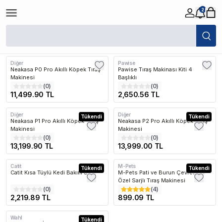
2
/
Köpek
/
Köpek Taraklar ve Makaslar
/
Köpek Tıraş Makineleri ve Makas
Filtreler
Öne Çıkanlar
Diğer
Pawise
Kargo Bedava
Kargo Bedava
Neakasa P0 Pro Akıllı Köpek Tıraş
Pawise Tıraş Makinası Kiti 4
Makinesi
Başlıklı
(
0
)
(
0
)
11,499.90 TL
2,650.56 TL
Diğer
Diğer
Kargo Bedava
Tükendi
Kargo Bedava
Tükendi
Neakasa P1 Pro Akıllı Köpek Tıraş
Neakasa P2 Pro Akıllı Köpek Tıraş
Makinesi
Makinesi
(
0
)
(
0
)
13,199.90 TL
13,999.00 TL
Catit
M-Pets
Kargo Bedava
Tükendi
Tükendi
Catit Kısa Tüylü Kedi Bakım Seti
M-Pets Pati ve Burun Çevresine
Özel Sarjlı Tıraş Makinesi
(
0
)
(
4
)
2,219.89 TL
899.09 TL
Wahl
Kargo Bedava
Tükendi