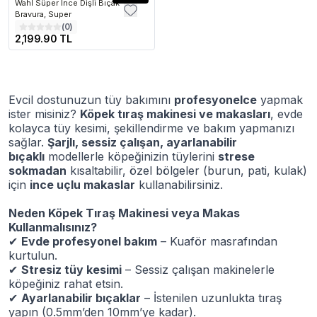
Wahl Süper İnce Dişli Bıçak -
Bravura, Super
(
0
)
2,199.90 TL
Evcil dostunuzun tüy bakımını
profesyonelce
yapmak
ister misiniz?
Köpek tıraş makinesi ve makasları
, evde
kolayca tüy kesimi, şekillendirme ve bakım yapmanızı
sağlar.
Şarjlı, sessiz çalışan, ayarlanabilir
bıçaklı
modellerle köpeğinizin tüylerini
strese
sokmadan
kısaltabilir, özel bölgeler (burun, pati, kulak)
için
ince uçlu makaslar
kullanabilirsiniz.
Neden Köpek Tıraş Makinesi veya Makas
Kullanmalısınız?
✔
Evde profesyonel bakım
– Kuaför masrafından
kurtulun.
✔
Stresiz tüy kesimi
– Sessiz çalışan makinelerle
köpeğiniz rahat etsin.
✔
Ayarlanabilir bıçaklar
– İstenilen uzunlukta tıraş
yapın (0.5mm’den 10mm’ye kadar).