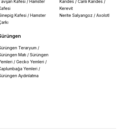
Tavşan Kafesi
/
Hamster
Karides
/
Canlı Karides
/
Kafesi
Kerevit
Ginepig Kafesi
/
Hamster
Nerite Salyangoz
/
Axolotl
Çarkı
Sürüngen
Sürüngen Teraryum
/
Sürüngen Matı
/
Sürüngen
Yemleri
/
Gecko Yemleri
/
Kaplumbağa Yemleri
/
Sürüngen Aydınlatma