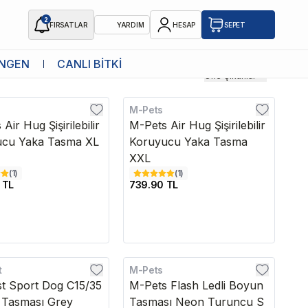
2
FIRSATLAR
YARDIM
HESAP
SEPET
NGEN
CANLI BİTKİ
Öne Çıkanlar
M-Pets
Air Hug Şişirilebilir
M-Pets Air Hug Şişirilebilir
ucu Yaka Tasma XL
Koruyucu Yaka Tasma
XXL
(
1
)
(
1
)
 TL
739.90 TL
t
M-Pets
st Sport Dog C15/35
M-Pets Flash Ledli Boyun
Tasması Grey
Tasması Neon Turuncu S