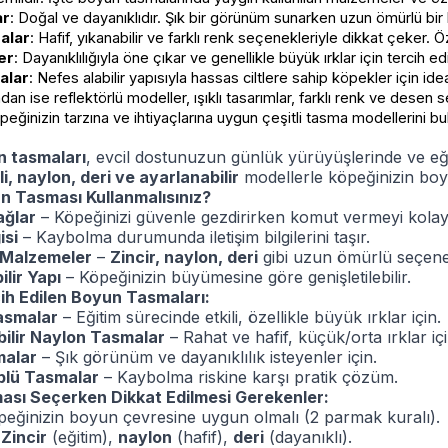
ar
: Doğal ve dayanıklıdır. Şık bir görünüm sunarken uzun ömürlü bir 
alar
: Hafif, yıkanabilir ve farklı renk seçenekleriyle dikkat çeker. Ö
er
: Dayanıklılığıyla öne çıkar ve genellikle büyük ırklar için tercih edil
alar
: Nefes alabilir yapısıyla hassas ciltlere sahip köpekler için idea
dan ise reflektörlü modeller, ışıklı tasarımlar, farklı renk ve desen 
eğinizin tarzına ve ihtiyaçlarına uygun çeşitli tasma modellerini bula
 tasmaları
, evcil dostunuzun günlük yürüyüşlerinde ve eğ
li, naylon, deri ve ayarlanabilir
modellerle köpeğinizin boy
 Tasması Kullanmalısınız?
ağlar
– Köpeğinizi güvenle gezdirirken komut vermeyi kolayla
isi
– Kaybolma durumunda iletişim bilgilerini taşır.
 Malzemeler
–
Zincir, naylon, deri
gibi uzun ömürlü seçene
lir Yapı
– Köpeğinizin büyümesine göre genişletilebilir.
ih Edilen Boyun Tasmaları:
Tasmalar
– Eğitim sürecinde etkili, özellikle büyük ırklar için.
ilir Naylon Tasmalar
– Rahat ve hafif, küçük/orta ırklar içi
malar
– Şık görünüm ve dayanıklılık isteyenler için.
plü Tasmalar
– Kaybolma riskine karşı pratik çözüm.
sı Seçerken Dikkat Edilmesi Gerekenler:
ğinizin boyun çevresine uygun olmalı (2 parmak kuralı).
→
Zincir
(eğitim),
naylon
(hafif),
deri
(dayanıklı).