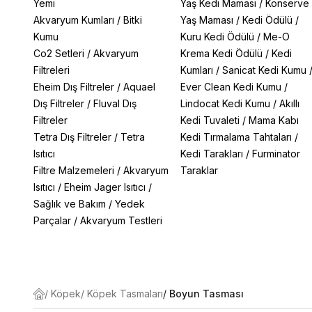
Yemi
Yaş Kedi Maması
/
Konserve
Akvaryum Kumları
/
Bitki
Yaş Maması
/
Kedi Ödülü
/
Kumu
Kuru Kedi Ödülü
/
Me-O
Co2 Setleri
/
Akvaryum
Krema Kedi Ödülü
/
Kedi
Filtreleri
Kumları
/
Sanicat Kedi Kumu
Eheim Dış Filtreler
/
Aquael
Ever Clean Kedi Kumu
/
Dış Filtreler
/
Fluval Dış
Lindocat Kedi Kumu
/
Akıllı
Filtreler
Kedi Tuvaleti
/
Mama Kabı
Tetra Dış Filtreler
/
Tetra
Kedi Tırmalama Tahtaları
/
Isıtıcı
Kedi Tarakları
/
Furminator
Filtre Malzemeleri
/
Akvaryum
Taraklar
Isıtıcı
/
Eheim Jager Isıtıcı
/
Sağlık ve Bakım
/
Yedek
Parçalar
/
Akvaryum Testleri
/
Köpek
/
Köpek Tasmaları
/
Boyun Tasması