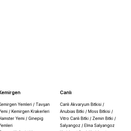
Kemirgen
Canlı
Kemirgen Yemleri
/
Tavşan
Canlı Akvaryum Bitkisi
/
Yemi
/
Kemirgen Krakerleri
Anubias Bitki
/
Moss Bitkisi
/
Hamster Yemi
/
Ginepig
Vitro Canlı Bitki
/
Zemin Bitki
/
Yemleri
Salyangoz
/
Elma Salyangoz