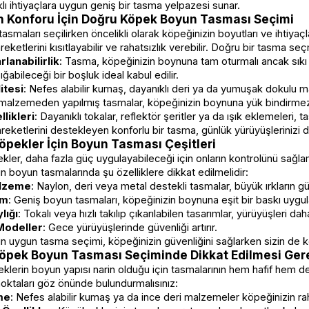
klı ihtiyaçlara uygun geniş bir tasma yelpazesi sunar.
n Konforu İçin Doğru Köpek Boyun Tasması Seçimi
smaları seçilirken öncelikli olarak köpeğinizin boyutları ve ihtiyaç
reketlerini kısıtlayabilir ve rahatsızlık verebilir. Doğru bir tasma s
lanabilirlik
: Tasma, köpeğinizin boynuna tam oturmalı ancak sıkı o
ğabileceği bir boşluk ideal kabul edilir.
itesi
: Nefes alabilir kumaş, dayanıklı deri ya da yumuşak dokulu ma
f malzemeden yapılmış tasmalar, köpeğinizin boynuna yük bindirmez 
likleri
: Dayanıklı tokalar, reflektör şeritler ya da ışık eklemeleri, 
reketlerini destekleyen konforlu bir tasma, günlük yürüyüşlerinizi da
öpekler İçin Boyun Tasması Çeşitleri
kler, daha fazla güç uygulayabileceği için onların kontrolünü sağlam
çin boyun tasmalarında şu özelliklere dikkat edilmelidir:
alzeme
: Naylon, deri veya metal destekli tasmalar, büyük ırkların gü
ım
: Geniş boyun tasmaları, köpeğinizin boynuna eşit bir baskı uygula
lığı
: Tokalı veya hızlı takılıp çıkarılabilen tasarımlar, yürüyüşleri daha
Modeller
: Gece yürüyüşlerinde güvenliği artırır.
çin uygun tasma seçimi, köpeğinizin güvenliğini sağlarken sizin de ko
Köpek Boyun Tasması Seçiminde Dikkat Edilmesi Ger
klerin boyun yapısı narin olduğu için tasmalarının hem hafif hem de
oktaları göz önünde bulundurmalısınız:
me
: Nefes alabilir kumaş ya da ince deri malzemeler köpeğinizin rahatl