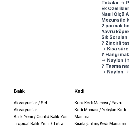
Tokalar
→
P
Ek Özellikle
Nasıl Ölçü A
Mezura ile
k
2 parmak bo
Yavru köpe
Sık Sorulan
❓
Zincirli t
→
Kısa süre
❓
Hangi mal
→
Naylon
(h
❓
Tasma nası
→
Naylon
→ 
Balık
Kedi
Akvaryumlar
/
Set
Kuru Kedi Maması
/
Yavru
Akvaryumlar
Kedi Maması
/
Yetişkin Kedi
Balık Yemi
/
Cichlid Balık Yemi
Maması
Tropical Balık Yemi
/
Tetra
Kısırlaştırılmış Kedi Mamaları