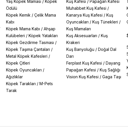
Yaş Köpek Maması
/
Köpek
Kuş Kafesi
/
Papağan Kafesi
Ödülü
Muhabbet Kuş Kafesi
/
Köpek Kemik
/
Çelik Mama
Kanarya Kuş Kafesi
/
Kuş
Kabı
Oyuncakları
/
Kuş Tünekleri
/
/
Köpek Mama Kabı
/
Ahşap
Kuş Mamaları
Kulübeleri
/
Köpek Yatakları
Kuş Aksesuarları
/
Kuş
Köpek Gezdirme Tasması
/
Krakeri
Köpek Taşıma Çantaları
/
Kuş Banyoluğu
/
Doğal Dal
Metal Köpek Kafesleri
/
Darı
Köpek Çitleri
Ferplast Kuş Kafesi
/
Dayang
Köpek Oyuncakları
/
Papağan Kafesi
/
Kuş Sağlığı
Ağızlıklar
Vision Kuş Kafesi
/
Gaga Taşı
Köpek Tarakları
/
M-Pets
Tarak