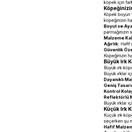
köpek için far
Köpeğinizi
Köpek boyun ta
köpeğinizin ha
Boyut ve Ayar
parmağınızın sı
Malzeme Kal
Ağırlık
: Hafi
Güvenlik Özel
Köpeğinizin ha
Büyük Irk K
Büyük ırk köpe
Büyük ırklar i
Dayanıklı M
Geniş Tasar
Kontrol Kolay
Reflektörlü 
Büyük ırklar i
Küçük Irk 
Küçük ırk köpe
seçerken şu n
Hafif Malze