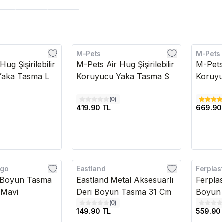
M-Pets
M-Pets
ug Şişirilebilir
M-Pets Air Hug Şişirilebilir
M-Pets 
Yaka Tasma L
Koruyucu Yaka Tasma S
Koruy
(
0
)
419.90 TL
669.90
ngo
Eastland
Ferplas
tli Boyun Tasma
Eastland Metal Aksesuarlı
Ferpla
 Mavi
Deri Boyun Tasma 31 Cm
Boyun 
(
0
)
149.90 TL
559.90