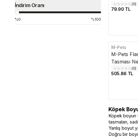
(
0
)
İndirim Oranı
79.90 TL
%0
%100
M-Pets
M-Pets Fla
Tasması Ne
(
0
)
505.86 TL
Köpek Boy
Köpek boyun t
tasmaları, sad
Yanlış boyut y
Doğru bir boyu