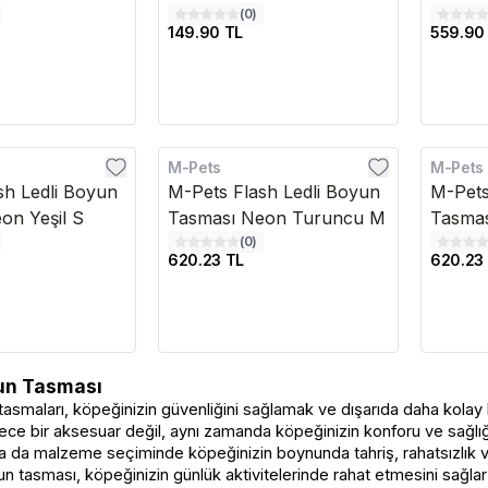
(
0
)
149.90 TL
559.90
M-Pets
M-Pets
sh Ledli Boyun
M-Pets Flash Ledli Boyun
M-Pets
on Yeşil S
Tasması Neon Turuncu M
Tasmas
(
0
)
620.23 TL
620.23
un Tasması
asmaları, köpeğinizin güvenliğini sağlamak ve dışarıda daha kolay
ece bir aksesuar değil, aynı zamanda köpeğinizin konforu ve sağlı
a da malzeme seçiminde köpeğinizin boynunda tahriş, rahatsızlık v
n tasması, köpeğinizin günlük aktivitelerinde rahat etmesini sağlar 