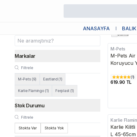
/
Köpek
/
Köpek Tasmaları
/
Boyun Tasması
Boyun Tasması
ANASAYFA
BALIK
Stokta
M-Pets
M-Pets Air H
Markalar
Koruyucu 
(
1
)
M-Pets
(
9
)
Eastland
(
1
)
619.90 TL
Karlie Flamingo
(
1
)
Ferplast
(
1
)
Stok Durumu
Karlie Flami
Karlie Kili
Stokta Var
Stokta Yok
L 45-65cm