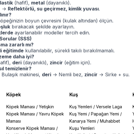
lastik
(hafif),
metal
(dayanıklı).
r
→
Reflektörlü, su geçirmez, kimlik yuvası
.
lınır?
öpeğinizin boyun çevresini (kulak altından) ölçün.
şluk
bırakacak şekilde ayarlayın.
klerde
ayarlanabilir modeller tercih edin.
 Sorular (SSS)
asma zararlı mı?
li eğitimde
kullanılabilir, sürekli takılı bırakılmamalı.
zeme daha iyi?
afif),
deri
(dayanıklı),
zincir
(eğitim için).
l temizlenir?
Bulaşık makinesi,
deri
→ Nemli bez,
zincir
→ Sirke + su.
Köpek
Kuş
Köpek Maması
/
Yetişkin
Kuş Yemleri
/
Versele Laga
Köpek Maması
/
Yavru Köpek
Kuş Yemi
/
Papağan Yemi
/
Maması
Kanarya Yemi
/
Muhabbet
Konserve Köpek Maması
/
Kuşu Yemleri