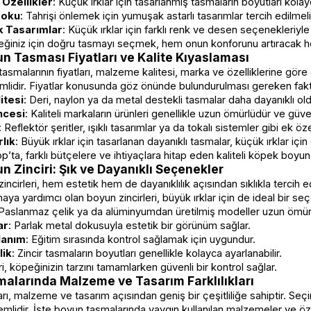
 Özellikler
: Küçük ırklar için tasarlanmış tasmaların boyutları kolayc
Doku
: Tahrişi önlemek için yumuşak astarlı tasarımlar tercih edilmeli
ık Tasarımlar
: Küçük ırklar için farklı renk ve desen seçenekleriyle
ğiniz için doğru tasmayı seçmek, hem onun konforunu artıracak hem
n Tasması Fiyatları ve Kalite Kıyaslaması
smalarının fiyatları, malzeme kalitesi, marka ve özelliklerine göre d
lidir. Fiyatlar konusunda göz önünde bulundurulması gereken fakt
itesi
: Deri, naylon ya da metal destekli tasmalar daha dayanıklı oldu
ncesi
: Kaliteli markaların ürünleri genellikle uzun ömürlüdür ve güven
: Reflektör şeritler, ışıklı tasarımlar ya da tokalı sistemler gibi ek özelli
lık
: Büyük ırklar için tasarlanan dayanıklı tasmalar, küçük ırklar içi
’ta, farklı bütçelere ve ihtiyaçlara hitap eden kaliteli köpek boyun t
 Zinciri: Şık ve Dayanıklı Seçenekler
ncirleri, hem estetik hem de dayanıklılık açısından sıklıkla tercih e
ya yardımcı olan boyun zincirleri, büyük ırklar için de ideal bir seçen
 Paslanmaz çelik ya da alüminyumdan üretilmiş modeller uzun ömür
ar
: Parlak metal dokusuyla estetik bir görünüm sağlar.
lanım
: Eğitim sırasında kontrol sağlamak için uygundur.
lik
: Zincir tasmaların boyutları genellikle kolayca ayarlanabilir.
ri, köpeğinizin tarzını tamamlarken güvenli bir kontrol sağlar.
alarında Malzeme ve Tasarım Farklılıkları
ı, malzeme ve tasarım açısından geniş bir çeşitliliğe sahiptir. Seç
mlidir. İşte boyun tasmalarında yaygın kullanılan malzemeler ve özel