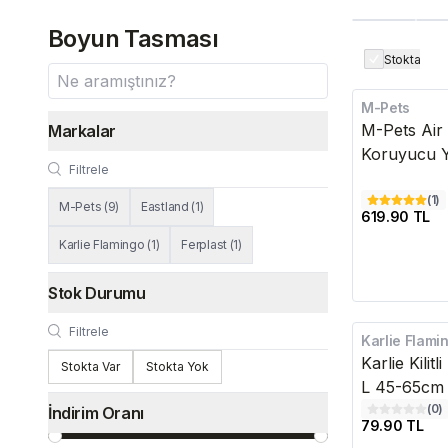
Boyun Tasması
Stokta
M-Pets
M-Pets Air H
Markalar
Koruyucu 
(
1
)
M-Pets
(
9
)
Eastland
(
1
)
619.90 TL
Karlie Flamingo
(
1
)
Ferplast
(
1
)
Stok Durumu
Karlie Flami
Karlie Kili
Stokta Var
Stokta Yok
L 45-65cm
(
0
)
İndirim Oranı
79.90 TL