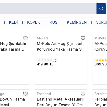
KEDİ
KÖPEK
KUŞ
KEMİRGEN
SÜRÜ
M-Pets
M-Pets
ug Şişirilebilir
M-Pets Air Hug Şişirilebilir
M-Pets 
Yaka Tasma L
Koruyucu Yaka Tasma S
Koruy
(
0
)
419.90 TL
669.90
ngo
Eastland
Ferplas
tli Boyun Tasma
Eastland Metal Aksesuarlı
Ferpla
 Mavi
Deri Boyun Tasma 31 Cm
Boyun 