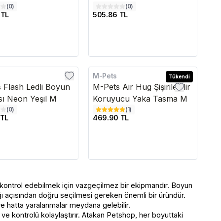
(
0
)
(
0
)
 TL
505.86 TL
M-Pets
Tükendi
 Flash Ledli Boyun
M-Pets Air Hug Şişirilebilir
ı Neon Yeşil M
Koruyucu Yaka Tasma M
(
0
)
(
1
)
 TL
469.90 TL
 kontrol edebilmek için vazgeçilmez bir ekipmandır. Boyun
ğı açısından doğru seçilmesi gereken önemli bir üründür.
e hatta yaralanmalar meydana gelebilir.
ve kontrolü kolaylaştırır. Atakan Petshop, her boyuttaki