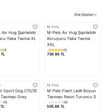
Öne Çıkanlar
M-Pets
Air Hug Şişirilebilir
M-Pets Air Hug Şişirilebilir
ucu Yaka Tasma XL
Koruyucu Yaka Tasma
XXL
(
1
)
(
1
)
 TL
739.90 TL
t
M-Pets
st Sport Dog C15/35
M-Pets Flash Ledli Boyun
Tasması Grey
Tasması Neon Turuncu S
(
0
)
(
0
)
 TL
505.86 TL