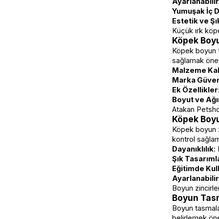
Ayarlanabilir
Yumuşak İç 
Estetik ve Ş
Küçük ırk köpe
Köpek Boyu
Köpek boyun ta
sağlamak önem
Malzeme Kal
Marka Güve
Ek Özellikler
Boyut ve Ağır
Atakan Petshop
Köpek Boyun
Köpek boyun zi
kontrol sağlama
Dayanıklılık
:
Şık Tasarıml
Eğitimde Kul
Ayarlanabilir
Boyun zincirle
Boyun Tasm
Boyun tasmalar
belirlemek öne