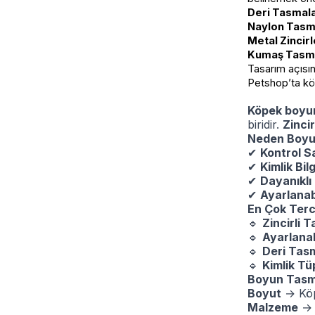
Deri Tasmal
Naylon Tasm
Metal Zincirl
Kumaş Tasm
Tasarım açısın
Petshop’ta köp
Köpek boyun
biridir.
Zincir
Neden Boyun
✔
Kontrol S
✔
Kimlik Bilg
✔
Dayanıklı
✔
Ayarlanabi
En Çok Terc
🔹
Zincirli 
🔹
Ayarlanab
🔹
Deri Tas
🔹
Kimlik Tü
Boyun Tasma
Boyut
→ Köpe
Malzeme