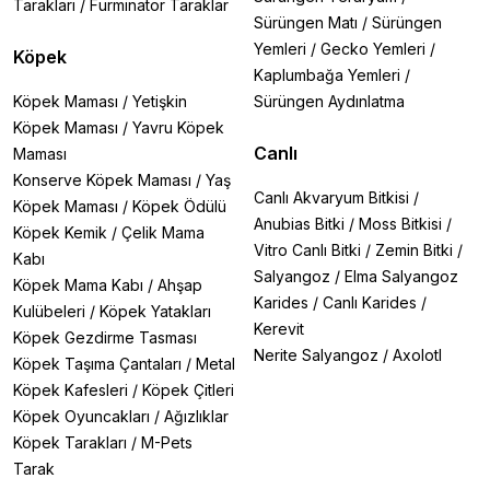
Tarakları
/
Furminator Taraklar
Sürüngen Matı
/
Sürüngen
Yemleri
/
Gecko Yemleri
/
Köpek
Kaplumbağa Yemleri
/
Köpek Maması
/
Yetişkin
Sürüngen Aydınlatma
Köpek Maması
/
Yavru Köpek
Canlı
Maması
Konserve Köpek Maması
/
Yaş
Canlı Akvaryum Bitkisi
/
Köpek Maması
/
Köpek Ödülü
Anubias Bitki
/
Moss Bitkisi
/
Köpek Kemik
/
Çelik Mama
Vitro Canlı Bitki
/
Zemin Bitki
/
Kabı
Salyangoz
/
Elma Salyangoz
Köpek Mama Kabı
/
Ahşap
Karides
/
Canlı Karides
/
Kulübeleri
/
Köpek Yatakları
Kerevit
Köpek Gezdirme Tasması
Nerite Salyangoz
/
Axolotl
Köpek Taşıma Çantaları
/
Metal
Köpek Kafesleri
/
Köpek Çitleri
Köpek Oyuncakları
/
Ağızlıklar
Köpek Tarakları
/
M-Pets
Tarak