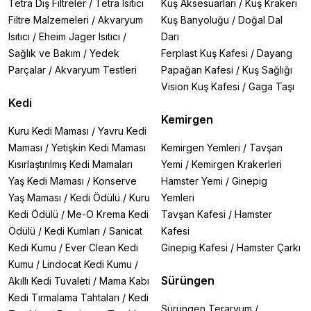
Tetra Dış Filtreler
/
Tetra Isıtıcı
Kuş Aksesuarları
/
Kuş Krakeri
Filtre Malzemeleri
/
Akvaryum
Kuş Banyoluğu
/
Doğal Dal
Isıtıcı
/
Eheim Jager Isıtıcı
/
Darı
Sağlık ve Bakım
/
Yedek
Ferplast Kuş Kafesi
/
Dayang
Parçalar
/
Akvaryum Testleri
Papağan Kafesi
/
Kuş Sağlığı
Vision Kuş Kafesi
/
Gaga Taşı
Kedi
Kemirgen
Kuru Kedi Maması
/
Yavru Kedi
Maması
/
Yetişkin Kedi Maması
Kemirgen Yemleri
/
Tavşan
Kısırlaştırılmış Kedi Mamaları
Yemi
/
Kemirgen Krakerleri
Yaş Kedi Maması
/
Konserve
Hamster Yemi
/
Ginepig
Yaş Maması
/
Kedi Ödülü
/
Kuru
Yemleri
Kedi Ödülü
/
Me-O Krema Kedi
Tavşan Kafesi
/
Hamster
Ödülü
/
Kedi Kumları
/
Sanicat
Kafesi
Kedi Kumu
/
Ever Clean Kedi
Ginepig Kafesi
/
Hamster Çarkı
Kumu
/
Lindocat Kedi Kumu
/
Sürüngen
Akıllı Kedi Tuvaleti
/
Mama Kabı
Kedi Tırmalama Tahtaları
/
Kedi
Sürüngen Teraryum
/