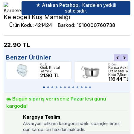
★ Atakan Petshop,
Kardelen yetkili
satıcısıdır.
Kelepçeli Kuş Mamalığı
Ürün Kodu
:
421424
Barkod
:
1910000760738
22.90
TL
Benzer Ürünler
Quik
Diğer
Quik Kristal
Kanca Askılı 5
Yemlik
Oz Metal Yem
21.90 TL
Kabı 7,5cm Ça
116.44 TL
Bugün sipariş verirseniz Pazartesi günü
kargoda!
Kargoya Teslim
Akvaryum bitkileri kategorisindeki siparişler ertesi
gün kargo için hazırlanmaktadır.