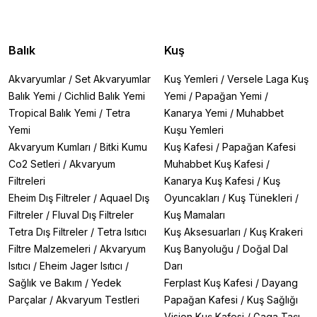
Balık
Kuş
Akvaryumlar
/
Set Akvaryumlar
Kuş Yemleri
/
Versele Laga Kuş
Balık Yemi
/
Cichlid Balık Yemi
Yemi
/
Papağan Yemi
/
Tropical Balık Yemi
/
Tetra
Kanarya Yemi
/
Muhabbet
Yemi
Kuşu Yemleri
Akvaryum Kumları
/
Bitki Kumu
Kuş Kafesi
/
Papağan Kafesi
Co2 Setleri
/
Akvaryum
Muhabbet Kuş Kafesi
/
Filtreleri
Kanarya Kuş Kafesi
/
Kuş
Eheim Dış Filtreler
/
Aquael Dış
Oyuncakları
/
Kuş Tünekleri
/
Filtreler
/
Fluval Dış Filtreler
Kuş Mamaları
Tetra Dış Filtreler
/
Tetra Isıtıcı
Kuş Aksesuarları
/
Kuş Krakeri
Filtre Malzemeleri
/
Akvaryum
Kuş Banyoluğu
/
Doğal Dal
Isıtıcı
/
Eheim Jager Isıtıcı
/
Darı
Sağlık ve Bakım
/
Yedek
Ferplast Kuş Kafesi
/
Dayang
Parçalar
/
Akvaryum Testleri
Papağan Kafesi
/
Kuş Sağlığı
Vision Kuş Kafesi
/
Gaga Taşı