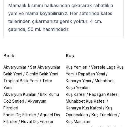
Mamalık kısmını halkasından çıkararak rahatlıkla
yem ve mama koyabilirsiniz. Her seferinde kafes
tellerinden çıkarmanıza gerek yoktur. 4 cm.
çapında, 50 ml. hacmindedir.
Balık
Kuş
Akvaryumlar
/
Set Akvaryumlar
Kuş Yemleri
/
Versele Laga Kuş
Balık Yemi
/
Cichlid Balık Yemi
Yemi
/
Papağan Yemi
/
Tropical Balık Yemi
/
Tetra
Kanarya Yemi
/
Muhabbet
Yemi
Kuşu Yemleri
Akvaryum Kumları
/
Bitki Kumu
Kuş Kafesi
/
Papağan Kafesi
Co2 Setleri
/
Akvaryum
Muhabbet Kuş Kafesi
/
Filtreleri
Kanarya Kuş Kafesi
/
Kuş
Eheim Dış Filtreler
/
Aquael Dış
Oyuncakları
/
Kuş Tünekleri
/
Filtreler
/
Fluval Dış Filtreler
Kuş Mamaları