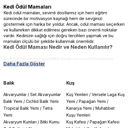
Kedi Ödül Mamaları
Kedi ödül mamaları, sevimli dostlarınız için hem eğitim
sürecinde bir motivasyon kaynağı hem de sevginizi
göstermek için harika bir yoldur. Ancak, ödül maması seçerken
ve kullanırken dikkat edilmesi gereken bazı önemli noktalar
vardır. Kedinizin sağlığı için doğru tercihleri yapmak ve bu
mamaları ölçülü bir şekilde kullanmak önemlidir.
Kedi Ödül Maması Nedir ve Neden Kullanılır?
Kedi ödül mamaları, genellikle kedinizin normal beslenme
Daha Fazla Göster
düzeninin bir parçası olmayan, özel olarak hazırlanmış lezzetli
atıştırmalıklardır. Çeşitli tatlarda ve formlarda bulunabilen bu
mamalar, kedinizin keyif almasını sağlamanın yanı sıra şu
amaçlarla kullanılabilir:
Balık
Kuş
Eğitim:
Kedinizin belirli bir davranışı öğrenmesi veya
Akvaryumlar
/
Set Akvaryumlar
Kuş Yemleri
/
Versele Laga Kuş
pekiştirmesi için teşvik sağlar.
Balık Yemi
/
Cichlid Balık Yemi
Yemi
/
Papağan Yemi
/
Tropical Balık Yemi
/
Tetra
Kanarya Yemi
/
Muhabbet
Bağ Kurma:
Ödül maması ile kedinizle aranızdaki bağı
Yemi
Kuşu Yemleri
güçlendirebilirsiniz.
Akvaryum Kumları
/
Bitki Kumu
Kuş Kafesi
/
Papağan Kafesi
Motivasyon:
İştahsız kediler veya stres altındaki kediler için