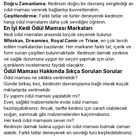
Doğru Zamanlama:
Kedinizin doğru bir davranış sergilediği an
ödül maması vererek bağlantıyı kuvvetlendirin.
Çeşitlendirme:
Farklı tatlar ve türler deneyerek kedinizin
hangi ödül mamalarını daha çok sevdiğini öğrenin.
En İyi Kedi Ödül Maması Markaları
Kedi ödül mamaları arasında birçok seçenek bulunur.
Whiskas
,
Dreamies
,
Royal Canin
ve
Trixie
, en çok tercih
edilen markalardan bazılarıdır. Her markanın farklı tat, içerik ve
form sunan çeşitleri bulunmaktadır. Kedinizin damak zevkine
ve sağlık durumuna uygun bir seçim yapmak için ürün
içeriklerini incelemeniz faydalı olacaktır.
Ödül Maması Hakkında Sıkça Sorulan Sorular
Ödül maması ne sıklıkla verilmelidir?
Günde birkaç kez, kedinizin davranışlarına bağlı olarak küçük
miktarlarda verilmelidir.
Ev yapımı ödül maması yapılabilir mi?
Evet, sağlıklı malzemelerle evde ödül maması
hazırlayabilirsiniz. Ancak, tarifte kediniz için zararlı olabilecek
soğan, sarımsak gibi malzemelerden kaçınmalısınız.
Her kedi ödül mamasını sever mi?
Kedinizin damak tadına uygun bir ödül maması bulmak zaman
alabilir. Farklı tatlar deneyerek en sevdiği türü keşfedebilirsiniz.