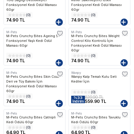
Yolu Sağlığı Destekleyici
Relief Sakinleştirici Etkili
Fonksiyonel Kedi Ödül Maması
Fonksiyonel Kedi Ödül Maması
60gr
60gr
(
0
)
(
0
)
74.90 TL
74.90 TL
M-Pets
M-Pets
M-Pets Crunchy Bites Ageing 5+
M-Pets Crunchy Bites Weight
Fonksiyonel Yaşlı Kedi Ödül
Control Kilo Kontrolü İçin
Maması 60gr
Fonksiyonel Kedi Ödül Maması
60gr
(
0
)
(
0
)
74.90 TL
74.90 TL
M-Pets
Wanpy
M-Pets Crunchy Bites Skin Coat
Wanpy Kalp Temalı Kutu Seti
Deri ve Tüy Bakımı İçin
Kediler İçin
Fonksiyonel Kedi Ödül Maması
60gr
(
0
)
(
0
)
839.90 TL
%
33
74.90 TL
559.90 TL
İndirim
M-Pets
M-Pets
M-Pets Crunchy Bites Catnipli
M-Pets Crunchy Bites Tavuklu
Kedi Ödülü 60gr
Kedi Ödülü 60gr
(
0
)
(
0
)
64.90 TL
64.90 TL