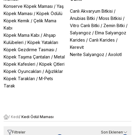
Konserve Köpek Maması
/
Yaş
Canlı Akvaryum Bitkisi
/
Köpek Maması
/
Köpek Ödülü
Anubias Bitki
/
Moss Bitkisi
/
Köpek Kemik
/
Çelik Mama
Vitro Canlı Bitki
/
Zemin Bitki
/
Kabı
Salyangoz
/
Elma Salyangoz
Köpek Mama Kabı
/
Ahşap
Karides
/
Canlı Karides
/
Kulübeleri
/
Köpek Yatakları
Kerevit
Köpek Gezdirme Tasması
/
Nerite Salyangoz
/
Axolotl
Köpek Taşıma Çantaları
/
Metal
Köpek Kafesleri
/
Köpek Çitleri
Köpek Oyuncakları
/
Ağızlıklar
Köpek Tarakları
/
M-Pets
Tarak
/
Kedi
/
Kedi Ödül Maması
Filtreler
Son Eklenen