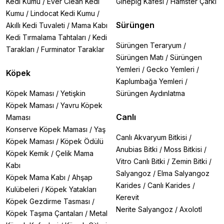
Kedi Kumu
/
Ever Clean Kedi
Ginepig Kafesi
/
Hamster Çarkı
Doğru kullanıldığında kedi ödül mamaları birçok avantaj sunar:
Kumu
/
Lindocat Kedi Kumu
/
Sürüngen
Akıllı Kedi Tuvaleti
/
Mama Kabı
Davranış Eğitimine Yardımcı Olur:
Pozitif pekiştirme
yöntemiyle kedinizin istediğiniz davranışları öğrenmesini
Kedi Tırmalama Tahtaları
/
Kedi
Sürüngen Teraryum
/
kolaylaştırır.
Tarakları
/
Furminator Taraklar
Sürüngen Matı
/
Sürüngen
Ödül ve Motivasyon Sağlar:
İyi bir performansı ya da
Yemleri
/
Gecko Yemleri
/
Köpek
davranışı ödüllendirerek kedinizi mutlu eder.
Kaplumbağa Yemleri
/
Köpek Maması
/
Yetişkin
Sürüngen Aydınlatma
Besin Takviyesi Sağlar:
Bazı ödül mamaları, ek vitaminler ve
Köpek Maması
/
Yavru Köpek
mineraller içerir. Bu da kedinizin genel sağlığını destekler.
Canlı
Maması
Tüy ve Deri Sağlığını Destekler:
Omega-3 veya Omega-6
Konserve Köpek Maması
/
Yaş
yağ asitleri içeren ödül mamaları, tüylerin parlak ve sağlıklı
Canlı Akvaryum Bitkisi
/
Köpek Maması
/
Köpek Ödülü
kalmasına yardımcı olabilir.
Anubias Bitki
/
Moss Bitkisi
/
Köpek Kemik
/
Çelik Mama
Kedi Ödül Maması Nasıl Verilmelidir?
Vitro Canlı Bitki
/
Zemin Bitki
/
Kabı
Ölçülü Kullanım:
Ödül mamaları, kedinizin günlük diyetinin
Salyangoz
/
Elma Salyangoz
Köpek Mama Kabı
/
Ahşap
%10’unu geçmemelidir.
Karides
/
Canlı Karides
/
Doğru Zamanlama:
Kedinizin doğru bir davranış sergilediği an
Kulübeleri
/
Köpek Yatakları
Kerevit
ödül maması vererek bağlantıyı kuvvetlendirin.
Köpek Gezdirme Tasması
/
Çeşitlendirme:
Farklı tatlar ve türler deneyerek kedinizin
Nerite Salyangoz
/
Axolotl
Köpek Taşıma Çantaları
/
Metal
hangi ödül mamalarını daha çok sevdiğini öğrenin.