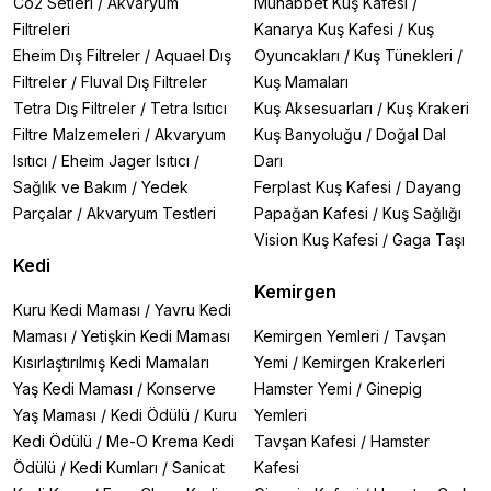
Co2 Setleri
/
Akvaryum
Muhabbet Kuş Kafesi
/
bir moral kaynağı olabilir.
Filtreleri
Kanarya Kuş Kafesi
/
Kuş
Eheim Dış Filtreler
/
Aquael Dış
Oyuncakları
/
Kuş Tünekleri
/
Kedi Ödül Maması Seçerken Nelere Dikkat
Filtreler
/
Fluval Dış Filtreler
Kuş Mamaları
Edilmelidir?
Tetra Dış Filtreler
/
Tetra Isıtıcı
Kuş Aksesuarları
/
Kuş Krakeri
Kedi ödül maması seçimi yaparken aşağıdaki faktörleri göz
Filtre Malzemeleri
/
Akvaryum
Kuş Banyoluğu
/
Doğal Dal
önünde bulundurun:
Isıtıcı
/
Eheim Jager Isıtıcı
/
Darı
Sağlık ve Bakım
/
Yedek
Ferplast Kuş Kafesi
/
Dayang
İçerik Kalitesi:
Ödül mamalarının kaliteli protein
Parçalar
/
Akvaryum Testleri
Papağan Kafesi
/
Kuş Sağlığı
kaynaklarından yapılmış olmasına özen gösterin. Katkı
Vision Kuş Kafesi
/
Gaga Taşı
maddesi, yapay tatlandırıcı ve renklendirici içermeyen
Kedi
seçenekleri tercih edin.
Kalori Oranı:
Ödül mamaları yüksek kalorili olabilir, bu yüzden
Kemirgen
miktarına dikkat edilmelidir. Kedinizin günlük kalori alımını
Kuru Kedi Maması
/
Yavru Kedi
aşmayacak şekilde verilmelidir.
Maması
/
Yetişkin Kedi Maması
Kemirgen Yemleri
/
Tavşan
Sağlık Durumu:
Kedinizin alerji, böbrek sorunları veya kilo
Kısırlaştırılmış Kedi Mamaları
Yemi
/
Kemirgen Krakerleri
problemi gibi özel sağlık durumları varsa, bu durumlara uygun
Yaş Kedi Maması
/
Konserve
Hamster Yemi
/
Ginepig
ödül mamaları tercih edilmelidir.
Yaş Maması
/
Kedi Ödülü
/
Kuru
Yemleri
Yaş ve Irk Uygunluğu:
Yavru kediler için daha küçük,
yumuşak dokulu mamalar; yetişkin kediler için ise daha yoğun
Kedi Ödülü
/
Me-O Krema Kedi
Tavşan Kafesi
/
Hamster
içerikli mamalar uygun olabilir.
Ödülü
/
Kedi Kumları
/
Sanicat
Kafesi
Kedi Ödül Mamasının Faydaları