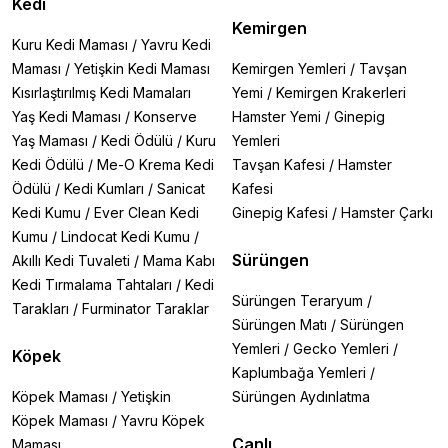
Kedi
Kemirgen
Kuru Kedi Maması
/
Yavru Kedi
Maması
/
Yetişkin Kedi Maması
Kemirgen Yemleri
/
Tavşan
Kısırlaştırılmış Kedi Mamaları
Yemi
/
Kemirgen Krakerleri
Yaş Kedi Maması
/
Konserve
Hamster Yemi
/
Ginepig
Yaş Maması
/
Kedi Ödülü
/
Kuru
Yemleri
Kedi Ödülü
/
Me-O Krema Kedi
Tavşan Kafesi
/
Hamster
Ödülü
/
Kedi Kumları
/
Sanicat
Kafesi
Kedi Kumu
/
Ever Clean Kedi
Ginepig Kafesi
/
Hamster Çarkı
Kumu
/
Lindocat Kedi Kumu
/
Sürüngen
Akıllı Kedi Tuvaleti
/
Mama Kabı
Kedi Tırmalama Tahtaları
/
Kedi
Sürüngen Teraryum
/
Tarakları
/
Furminator Taraklar
Sürüngen Matı
/
Sürüngen
Yemleri
/
Gecko Yemleri
/
Köpek
Kaplumbağa Yemleri
/
Köpek Maması
/
Yetişkin
Sürüngen Aydınlatma
Köpek Maması
/
Yavru Köpek
Canlı
Maması