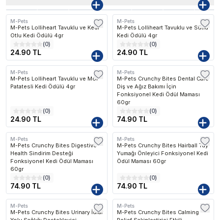
M-Pets
M-Pets
Kargo Bedava
Kargo Bedava
M-Pets Lolliheart Tavuklu ve Kedi
M-Pets Lolliheart Tavuklu ve Sütlü
Otlu Kedi Ödülü 4gr
Kedi Ödülü 4gr
(
0
)
(
0
)
24.90 TL
24.90 TL
M-Pets
M-Pets
Kargo Bedava
M-Pets Lolliheart Tavuklu ve Mor
M-Pets Crunchy Bites Dental Care
Patatesli Kedi Ödülü 4gr
Diş ve Ağız Bakımı İçin
Fonksiyonel Kedi Ödül Maması
60gr
(
0
)
(
0
)
24.90 TL
74.90 TL
M-Pets
M-Pets
M-Pets Crunchy Bites Digestive
M-Pets Crunchy Bites Hairball Tüy
Health Sindirim Desteği
Yumağı Önleyici Fonksiyonel Kedi
Fonksiyonel Kedi Ödül Maması
Ödül Maması 60gr
60gr
(
0
)
(
0
)
74.90 TL
74.90 TL
M-Pets
M-Pets
M-Pets Crunchy Bites Urinary İdrar
M-Pets Crunchy Bites Calming