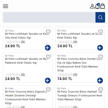
2
/
Kedi
/
Kedi Ödül Maması
Filtreler
Son Eklenen
M-Pets
M-Pets
Kargo Bedava
Kargo Bedava
M-Pets Lolliheart Tavuklu ve Kedi
M-Pets Lolliheart Tavuklu ve Sütlü
Otlu Kedi Ödülü 4gr
Kedi Ödülü 4gr
(
0
)
(
0
)
24.90 TL
24.90 TL
M-Pets
M-Pets
Kargo Bedava
M-Pets Lolliheart Tavuklu ve Mor
M-Pets Crunchy Bites Dental Care
Patatesli Kedi Ödülü 4gr
Diş ve Ağız Bakımı İçin
Fonksiyonel Kedi Ödül Maması
60gr
(
0
)
(
0
)
24.90 TL
74.90 TL
M-Pets
M-Pets
M-Pets Crunchy Bites Digestive
M-Pets Crunchy Bites Hairball Tüy
Health Sindirim Desteği
Yumağı Önleyici Fonksiyonel Kedi
Fonksiyonel Kedi Ödül Maması
Ödül Maması 60gr
60gr
(
0
)
(
0
)