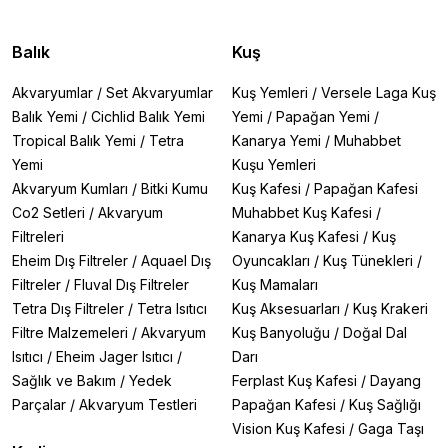
Balık
Kuş
Akvaryumlar
/
Set Akvaryumlar
Kuş Yemleri
/
Versele Laga Kuş
Balık Yemi
/
Cichlid Balık Yemi
Yemi
/
Papağan Yemi
/
Tropical Balık Yemi
/
Tetra
Kanarya Yemi
/
Muhabbet
Yemi
Kuşu Yemleri
Akvaryum Kumları
/
Bitki Kumu
Kuş Kafesi
/
Papağan Kafesi
Co2 Setleri
/
Akvaryum
Muhabbet Kuş Kafesi
/
Filtreleri
Kanarya Kuş Kafesi
/
Kuş
Eheim Dış Filtreler
/
Aquael Dış
Oyuncakları
/
Kuş Tünekleri
/
Filtreler
/
Fluval Dış Filtreler
Kuş Mamaları
Tetra Dış Filtreler
/
Tetra Isıtıcı
Kuş Aksesuarları
/
Kuş Krakeri
Filtre Malzemeleri
/
Akvaryum
Kuş Banyoluğu
/
Doğal Dal
Isıtıcı
/
Eheim Jager Isıtıcı
/
Darı
Sağlık ve Bakım
/
Yedek
Ferplast Kuş Kafesi
/
Dayang
Parçalar
/
Akvaryum Testleri
Papağan Kafesi
/
Kuş Sağlığı
Vision Kuş Kafesi
/
Gaga Taşı