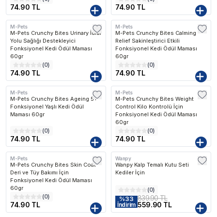
74.90 TL
74.90 TL
M-Pets
M-Pets
M-Pets Crunchy Bites Urinary İdrar
M-Pets Crunchy Bites Calming
Yolu Sağlığı Destekleyici
Relief Sakinleştirici Etkili
Fonksiyonel Kedi Ödül Maması
Fonksiyonel Kedi Ödül Maması
60gr
60gr
(
0
)
(
0
)
74.90 TL
74.90 TL
M-Pets
M-Pets
M-Pets Crunchy Bites Ageing 5+
M-Pets Crunchy Bites Weight
Fonksiyonel Yaşlı Kedi Ödül
Control Kilo Kontrolü İçin
Maması 60gr
Fonksiyonel Kedi Ödül Maması
60gr
(
0
)
(
0
)
74.90 TL
74.90 TL
M-Pets
Wanpy
M-Pets Crunchy Bites Skin Coat
Wanpy Kalp Temalı Kutu Seti
Deri ve Tüy Bakımı İçin
Kediler İçin
Fonksiyonel Kedi Ödül Maması
60gr
(
0
)
(
0
)
839.90 TL
%
33
74.90 TL
559.90 TL
İndirim