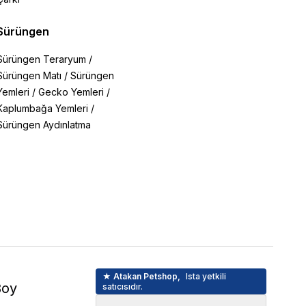
Sürüngen
Sürüngen Teraryum
/
Sürüngen Matı
/
Sürüngen
Yemleri
/
Gecko Yemleri
/
Kaplumbağa Yemleri
/
Sürüngen Aydınlatma
★ Atakan Petshop,
Ista yetkili
Boy
satıcısıdır.