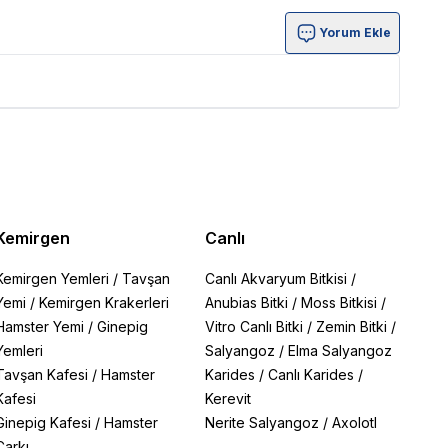
Yorum Ekle
Kemirgen
Canlı
Kemirgen Yemleri
/
Tavşan
Canlı Akvaryum Bitkisi
/
Yemi
/
Kemirgen Krakerleri
Anubias Bitki
/
Moss Bitkisi
/
Hamster Yemi
/
Ginepig
Vitro Canlı Bitki
/
Zemin Bitki
/
Yemleri
Salyangoz
/
Elma Salyangoz
Tavşan Kafesi
/
Hamster
Karides
/
Canlı Karides
/
Kafesi
Kerevit
Ginepig Kafesi
/
Hamster
Nerite Salyangoz
/
Axolotl
Çarkı