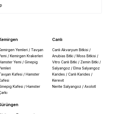
p
Kemirgen
Canlı
Kemirgen Yemleri
/
Tavşan
Canlı Akvaryum Bitkisi
/
Yemi
/
Kemirgen Krakerleri
Anubias Bitki
/
Moss Bitkisi
/
Hamster Yemi
/
Ginepig
Vitro Canlı Bitki
/
Zemin Bitki
/
Yemleri
Salyangoz
/
Elma Salyangoz
Tavşan Kafesi
/
Hamster
Karides
/
Canlı Karides
/
Kafesi
Kerevit
Ginepig Kafesi
/
Hamster
Nerite Salyangoz
/
Axolotl
Çarkı
Sürüngen