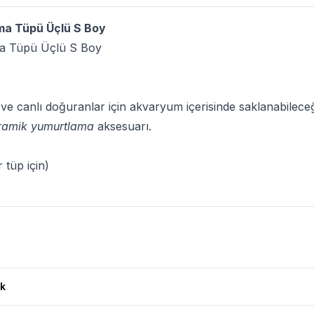
ma Tüpü Üçlü S Boy
ma Tüpü Üçlü S Boy
ı ve canlı doğuranlar için akvaryum içerisinde saklanabilec
ramik yumurtlama
aksesuarı.
 tüp için)
rumları
k