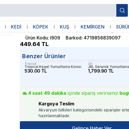
S Boy
Ista
KEDİ
KÖPEK
KUŞ
KEMİRGEN
SÜRÜ
Ista Seramik Yumurtlama Tüpü Üçlü S 
Ürün Kodu
:
I909
Barkod
:
4719856839097
449.64
TL
Benzer Ürünler
Tropical
Jbl
Tropical Kegel Yumurtlama Konisi
JBL Seramik Yumurtlama
530.00 TL
1,799.90 TL
4
saat
49
dakika
içinde sipariş verirseniz
bug
Kargoya Teslim
Akvaryum bitkileri kategorisindeki siparişler ert
hazırlanmaktadır.
Gelince Haber Ver