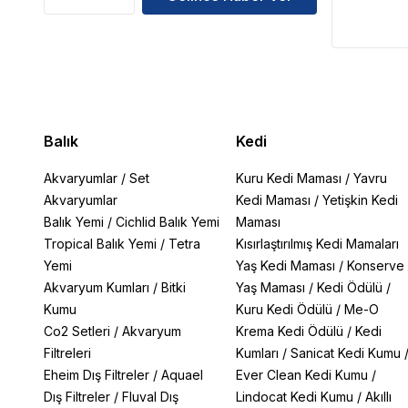
Balık
Kedi
Akvaryumlar
/
Set
Kuru Kedi Maması
/
Yavru
Akvaryumlar
Kedi Maması
/
Yetişkin Kedi
Balık Yemi
/
Cichlid Balık Yemi
Maması
Tropical Balık Yemi
/
Tetra
Kısırlaştırılmış Kedi Mamaları
Yemi
Yaş Kedi Maması
/
Konserve
Akvaryum Kumları
/
Bitki
Yaş Maması
/
Kedi Ödülü
/
Kumu
Kuru Kedi Ödülü
/
Me-O
Co2 Setleri
/
Akvaryum
Krema Kedi Ödülü
/
Kedi
Filtreleri
Kumları
/
Sanicat Kedi Kumu
Eheim Dış Filtreler
/
Aquael
Ever Clean Kedi Kumu
/
Dış Filtreler
/
Fluval Dış
Lindocat Kedi Kumu
/
Akıllı