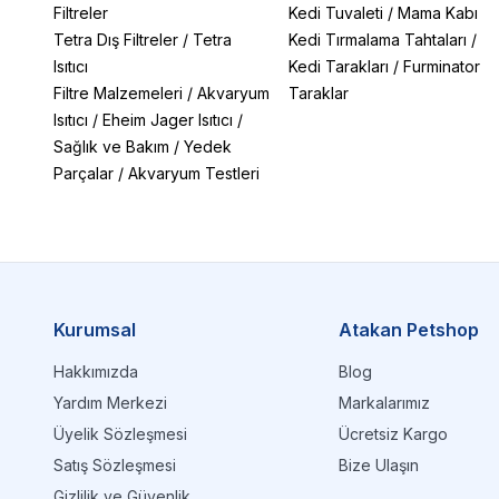
Filtreler
Kedi Tuvaleti
/
Mama Kabı
Tetra Dış Filtreler
/
Tetra
Kedi Tırmalama Tahtaları
/
Isıtıcı
Kedi Tarakları
/
Furminator
Filtre Malzemeleri
/
Akvaryum
Taraklar
Isıtıcı
/
Eheim Jager Isıtıcı
/
Sağlık ve Bakım
/
Yedek
Parçalar
/
Akvaryum Testleri
Kurumsal
Atakan Petshop
Hakkımızda
Blog
Yardım Merkezi
Markalarımız
Üyelik Sözleşmesi
Ücretsiz Kargo
Satış Sözleşmesi
Bize Ulaşın
Gizlilik ve Güvenlik