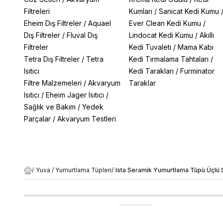
Filtreleri
Kumları
/
Sanicat Kedi Kumu
Eheim Dış Filtreler
/
Aquael
Ever Clean Kedi Kumu
/
Dış Filtreler
/
Fluval Dış
Lindocat Kedi Kumu
/
Akıllı
Filtreler
Kedi Tuvaleti
/
Mama Kabı
Tetra Dış Filtreler
/
Tetra
Kedi Tırmalama Tahtaları
/
Isıtıcı
Kedi Tarakları
/
Furminator
Filtre Malzemeleri
/
Akvaryum
Taraklar
Isıtıcı
/
Eheim Jager Isıtıcı
/
Sağlık ve Bakım
/
Yedek
Parçalar
/
Akvaryum Testleri
/
Yuva / Yumurtlama Tüpleri
/
Ista Seramik Yumurtlama Tüpü Üçlü 