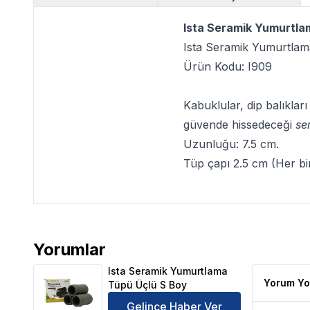
Ista Seramik Yumurtla
Ista Seramik Yumurtla
Ürün Kodu: I909
Kabuklular, dip balıklar
güvende hissedeceği
se
Uzunluğu: 7.5 cm.
Tüp çapı 2.5 cm (Her bir
Yorumlar
Ista Seramik Yumurtlama Tüpü Üçlü S Boy Ürün Yo
Ista Seramik Yumurtlama
Yorum Yo
Tüpü Üçlü S Boy
Gelince Haber Ver