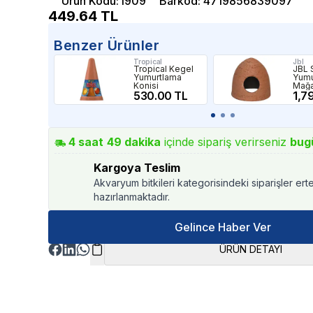
Ürün Kodu
:
I909
Barkod
:
4719856839097
449.64
TL
Benzer Ürünler
Tropical
Jbl
Tropical Kegel
JBL 
Yumurtlama
Yumu
Konisi
Mağa
530.00 TL
1,7
4
saat
49
dakika
içinde sipariş verirseniz
bug
Kargoya Teslim
Akvaryum bitkileri kategorisindeki siparişler ert
hazırlanmaktadır.
Gelince Haber Ver
ÜRÜN DETAYI