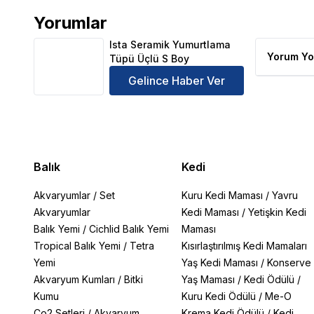
Yorumlar
Ista Seramik Yumurtlama Tüpü Üçlü S Boy Ürün Yo
Ista Seramik Yumurtlama
Yorum Yo
Tüpü Üçlü S Boy
Gelince Haber Ver
Balık
Kedi
Akvaryumlar
/
Set
Kuru Kedi Maması
/
Yavru
Akvaryumlar
Kedi Maması
/
Yetişkin Kedi
Balık Yemi
/
Cichlid Balık Yemi
Maması
Tropical Balık Yemi
/
Tetra
Kısırlaştırılmış Kedi Mamaları
Yemi
Yaş Kedi Maması
/
Konserve
Akvaryum Kumları
/
Bitki
Yaş Maması
/
Kedi Ödülü
/
Kumu
Kuru Kedi Ödülü
/
Me-O
Co2 Setleri
/
Akvaryum
Krema Kedi Ödülü
/
Kedi