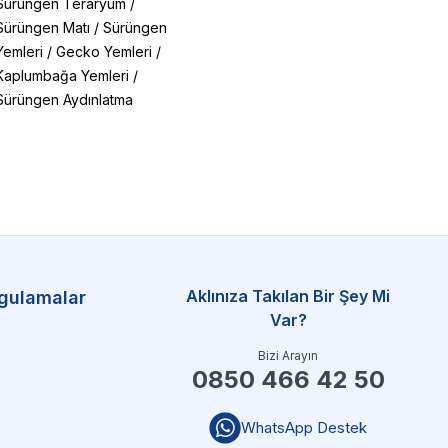
Sürüngen Teraryum
/
Sürüngen Matı
/
Sürüngen
Yemleri
/
Gecko Yemleri
/
Kaplumbağa Yemleri
/
Sürüngen Aydınlatma
Aklınıza Takılan Bir Şey Mi
gulamalar
Var?
Bizi Arayın
0850 466 42 50
WhatsApp Destek