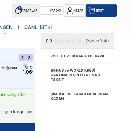
2
FIRSATLAR
YARDIM
HESAP
SEPET
★ Atakan Petshop,
Ista yetkili
NGEN
CANLI BİTKİ
Boy
satıcısıdır.
0.0
(
Yorum Yok
)
799 TL ÜZERİ KARGO BEDAVA
Jbl
Ista
 Mağarası
JBL Discon Yumurtlama Konisi
Ista Seramik Yumurtlama
BONUS ve WORLD KREDİ
1,069.90 TL
Bölmeli L Boy
914.90 TL
KARTINA PEŞİN FİYATINA 3
TAKSİT
ün
kargoda!
ŞİMDİ AL %1 KADAR PARA PUAN
KAZAN
esi gün kargo için