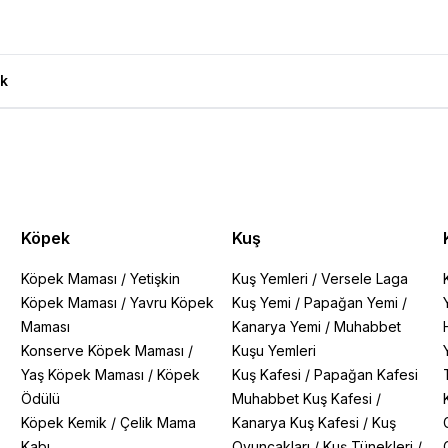
rumları
k
Köpek
Kuş
Köpek Maması
/
Yetişkin
Kuş Yemleri
/
Versele Laga
Köpek Maması
/
Yavru Köpek
Kuş Yemi
/
Papağan Yemi
/
Maması
Kanarya Yemi
/
Muhabbet
Konserve Köpek Maması
/
Kuşu Yemleri
Yaş Köpek Maması
/
Köpek
Kuş Kafesi
/
Papağan Kafesi
Ödülü
Muhabbet Kuş Kafesi
/
Köpek Kemik
/
Çelik Mama
Kanarya Kuş Kafesi
/
Kuş
Kabı
Oyuncakları
/
Kuş Tünekleri
/