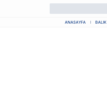
/
Yuva / Yumurtlama Tüpleri
/
Ista Seramik Yumurtlama Tüpü Üçlü 
ANASAYFA
BALIK