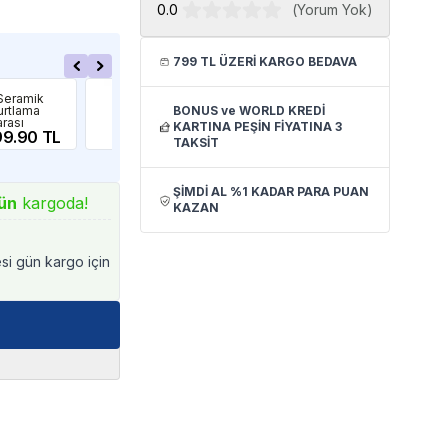
0.0
(
Yorum Yok
)
799 TL ÜZERİ KARGO BEDAVA
Jbl
Ista
Seramik
JBL Discon
Ist
rtlama
BONUS ve WORLD KREDİ
Yumurtlama
Yum
rası
Konisi
Tüp
KARTINA PEŞİN FİYATINA 3
99.90 TL
1,069.90 TL
L B
91
TAKSİT
ŞİMDİ AL %1 KADAR PARA PUAN
ün
kargoda!
KAZAN
esi gün kargo için