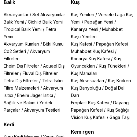
Balık
Kuş
Akvaryumlar
/
Set Akvaryumlar
Kuş Yemleri
/
Versele Laga Kuş
Balık Yemi
/
Cichlid Balık Yemi
Yemi
/
Papağan Yemi
/
Tropical Balık Yemi
/
Tetra
Kanarya Yemi
/
Muhabbet
Yemi
Kuşu Yemleri
Akvaryum Kumları
/
Bitki Kumu
Kuş Kafesi
/
Papağan Kafesi
Co2 Setleri
/
Akvaryum
Muhabbet Kuş Kafesi
/
Filtreleri
Kanarya Kuş Kafesi
/
Kuş
Eheim Dış Filtreler
/
Aquael Dış
Oyuncakları
/
Kuş Tünekleri
/
Filtreler
/
Fluval Dış Filtreler
Kuş Mamaları
Tetra Dış Filtreler
/
Tetra Isıtıcı
Kuş Aksesuarları
/
Kuş Krakeri
Filtre Malzemeleri
/
Akvaryum
Kuş Banyoluğu
/
Doğal Dal
Isıtıcı
/
Eheim Jager Isıtıcı
/
Darı
Sağlık ve Bakım
/
Yedek
Ferplast Kuş Kafesi
/
Dayang
Parçalar
/
Akvaryum Testleri
Papağan Kafesi
/
Kuş Sağlığı
Vision Kuş Kafesi
/
Gaga Taşı
Kedi
Kemirgen
Kuru Kedi Maması
/
Yavru Kedi