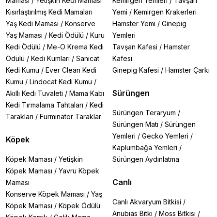
Maması
/
Yetişkin Kedi Maması
Kemirgen Yemleri
/
Tavşan
Kısırlaştırılmış Kedi Mamaları
Yemi
/
Kemirgen Krakerleri
Yaş Kedi Maması
/
Konserve
Hamster Yemi
/
Ginepig
Yaş Maması
/
Kedi Ödülü
/
Kuru
Yemleri
Kedi Ödülü
/
Me-O Krema Kedi
Tavşan Kafesi
/
Hamster
Ödülü
/
Kedi Kumları
/
Sanicat
Kafesi
Kedi Kumu
/
Ever Clean Kedi
Ginepig Kafesi
/
Hamster Çarkı
Kumu
/
Lindocat Kedi Kumu
/
Sürüngen
Akıllı Kedi Tuvaleti
/
Mama Kabı
Kedi Tırmalama Tahtaları
/
Kedi
Sürüngen Teraryum
/
Tarakları
/
Furminator Taraklar
Sürüngen Matı
/
Sürüngen
Yemleri
/
Gecko Yemleri
/
Köpek
Kaplumbağa Yemleri
/
Köpek Maması
/
Yetişkin
Sürüngen Aydınlatma
Köpek Maması
/
Yavru Köpek
Canlı
Maması
Konserve Köpek Maması
/
Yaş
Canlı Akvaryum Bitkisi
/
Köpek Maması
/
Köpek Ödülü
Anubias Bitki
/
Moss Bitkisi
/