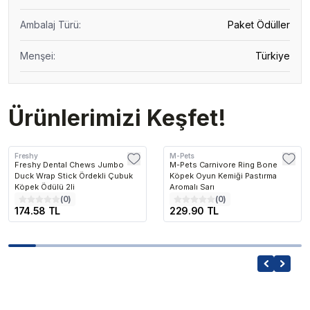
Ambalaj Türü
:
Paket Ödüller
Menşei
:
Türkiye
Ürünlerimizi Keşfet!
Freshy
M-Pets
Freshy Dental Chews Jumbo
M-Pets Carnivore Ring Bone
Duck Wrap Stick Ördekli Çubuk
Köpek Oyun Kemiği Pastırma
Köpek Ödülü 2li
Aromalı Sarı
(
0
)
(
0
)
174.58 TL
229.90 TL