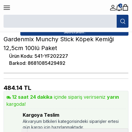
2
/
Ek Besin, Ödül ve Kemikler
/
Gardenmix Munchy Stick Köpek Kemiği 12
★ Atakan Petshop,
GardenMix yetkili
satıcısıdır.
Gardenmix Munchy Stick Köpek Kemiği
12,5cm 100lü Paket
Ürün Kodu
:
541-YF202227
Barkod
:
8681085429492
484.14
TL
12
saat
24
dakika
içinde sipariş verirseniz
yarın
kargoda!
Kargoya Teslim
Akvaryum bitkileri kategorisindeki siparişler ertesi
gün kargo için hazırlanmaktadır.