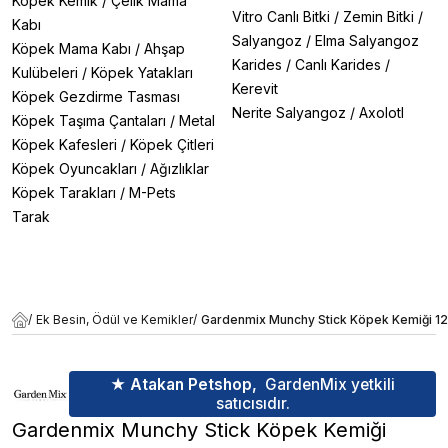
Köpek Kemik
/
Çelik Mama
Vitro Canlı Bitki
/
Zemin Bitki
/
Kabı
Salyangoz
/
Elma Salyangoz
Köpek Mama Kabı
/
Ahşap
Karides
/
Canlı Karides
/
Kulübeleri
/
Köpek Yatakları
Kerevit
Köpek Gezdirme Tasması
Nerite Salyangoz
/
Axolotl
Köpek Taşıma Çantaları
/
Metal
Köpek Kafesleri
/
Köpek Çitleri
Köpek Oyuncakları
/
Ağızlıklar
Köpek Tarakları
/
M-Pets
Tarak
/
Ek Besin, Ödül ve Kemikler
/
Gardenmix Munchy Stick Köpek Kemiği 12
★ Atakan Petshop,
GardenMix yetkili
satıcısıdır.
Gardenmix Munchy Stick Köpek Kemiği