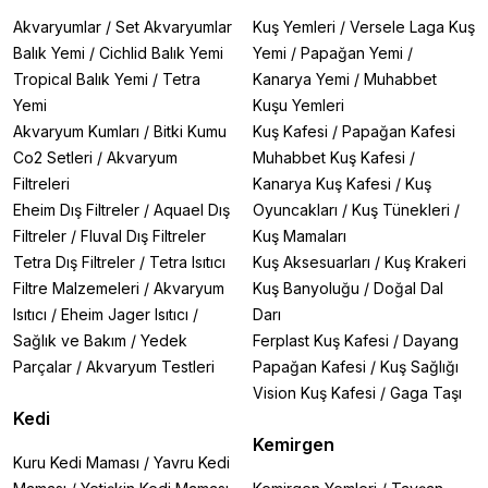
Akvaryumlar
/
Set Akvaryumlar
Kuş Yemleri
/
Versele Laga Kuş
Balık Yemi
/
Cichlid Balık Yemi
Yemi
/
Papağan Yemi
/
Tropical Balık Yemi
/
Tetra
Kanarya Yemi
/
Muhabbet
Yemi
Kuşu Yemleri
Akvaryum Kumları
/
Bitki Kumu
Kuş Kafesi
/
Papağan Kafesi
Co2 Setleri
/
Akvaryum
Muhabbet Kuş Kafesi
/
Filtreleri
Kanarya Kuş Kafesi
/
Kuş
Eheim Dış Filtreler
/
Aquael Dış
Oyuncakları
/
Kuş Tünekleri
/
Filtreler
/
Fluval Dış Filtreler
Kuş Mamaları
Tetra Dış Filtreler
/
Tetra Isıtıcı
Kuş Aksesuarları
/
Kuş Krakeri
Filtre Malzemeleri
/
Akvaryum
Kuş Banyoluğu
/
Doğal Dal
Isıtıcı
/
Eheim Jager Isıtıcı
/
Darı
Sağlık ve Bakım
/
Yedek
Ferplast Kuş Kafesi
/
Dayang
Parçalar
/
Akvaryum Testleri
Papağan Kafesi
/
Kuş Sağlığı
Vision Kuş Kafesi
/
Gaga Taşı
Kedi
Kemirgen
Kuru Kedi Maması
/
Yavru Kedi