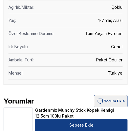
Ağırlık/Miktar
:
Çoklu
Yaş
:
1-7 Yaş Arası
Özel Beslenme Durumu
:
Tüm Yaşam Evreleri
Irk Boyutu
:
Genel
Ambalaj Türü
:
Paket Ödüller
Menşei
:
Türkiye
Yorumlar
Yorum Ekle
Gardenmix Munchy Stick Köpek Kemiği 12,5cm 100lü Pak
Gardenmix Munchy Stick Köpek Kemiği
12,5cm 100lü Paket
Sepete Ekle