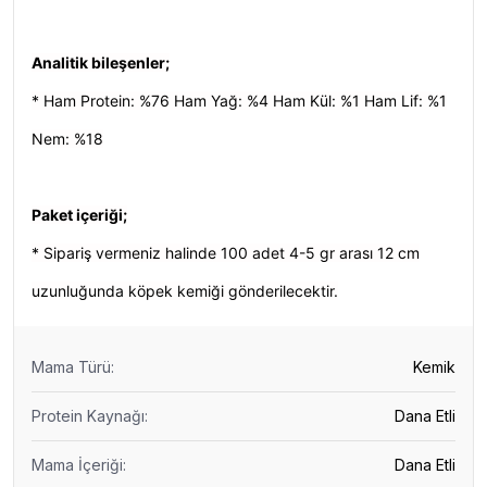
Analitik bileşenler;
* Ham Protein: %76 Ham Yağ: %4 Ham Kül: %1 Ham Lif: %1
Nem: %18
Paket içeriği;
* Sipariş vermeniz halinde 100 adet 4-5 gr arası 12 cm
uzunluğunda köpek kemiği gönderilecektir.
Mama Türü
:
Kemik
Protein Kaynağı
:
Dana Etli
Mama İçeriği
:
Dana Etli