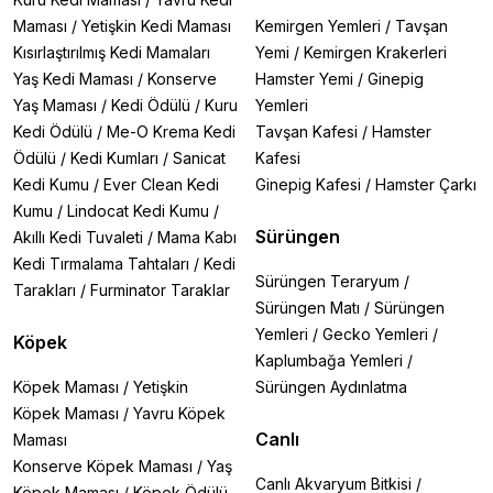
Maması
/
Yetişkin Kedi Maması
Kemirgen Yemleri
/
Tavşan
Kısırlaştırılmış Kedi Mamaları
Yemi
/
Kemirgen Krakerleri
Yaş Kedi Maması
/
Konserve
Hamster Yemi
/
Ginepig
Yaş Maması
/
Kedi Ödülü
/
Kuru
Yemleri
Kedi Ödülü
/
Me-O Krema Kedi
Tavşan Kafesi
/
Hamster
Ödülü
/
Kedi Kumları
/
Sanicat
Kafesi
Kedi Kumu
/
Ever Clean Kedi
Ginepig Kafesi
/
Hamster Çarkı
Kumu
/
Lindocat Kedi Kumu
/
Sürüngen
Akıllı Kedi Tuvaleti
/
Mama Kabı
Kedi Tırmalama Tahtaları
/
Kedi
Sürüngen Teraryum
/
Tarakları
/
Furminator Taraklar
Sürüngen Matı
/
Sürüngen
Yemleri
/
Gecko Yemleri
/
Köpek
Kaplumbağa Yemleri
/
Köpek Maması
/
Yetişkin
Sürüngen Aydınlatma
Köpek Maması
/
Yavru Köpek
Canlı
Maması
Konserve Köpek Maması
/
Yaş
Canlı Akvaryum Bitkisi
/
Köpek Maması
/
Köpek Ödülü