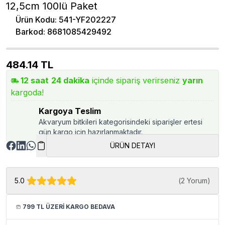
12,5cm 100lü Paket
Ürün Kodu
:
541-YF202227
Barkod
:
8681085429492
484.14
TL
12
saat
24
dakika
içinde sipariş verirseniz
yarın
kargoda!
Kargoya Teslim
Akvaryum bitkileri kategorisindeki siparişler ertesi
gün kargo için hazırlanmaktadır.
ÜRÜN DETAYI
5.0
(
2 Yorum
)
799 TL ÜZERİ KARGO BEDAVA