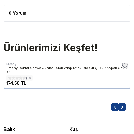
0 Yorum
Ürünlerimizi Keşfet!
Freshy
Freshy Dental Chews Jumbo Duck Wrap Stick Ördekli Çubuk Köpek Ödülü
2li
(
0
)
174.58 TL
Balık
Kuş