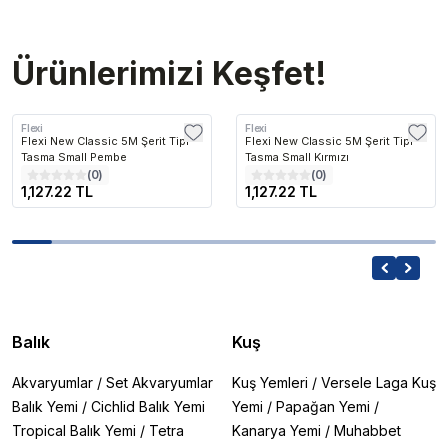
Ürünlerimizi Keşfet!
Flexi
Flexi
Flexi New Classic 5M Şerit Tipi
Flexi New Classic 5M Şerit Tipi
Tasma Small Pembe
Tasma Small Kırmızı
(
0
)
(
0
)
1,127.22 TL
1,127.22 TL
Balık
Kuş
Akvaryumlar
/
Set Akvaryumlar
Kuş Yemleri
/
Versele Laga Kuş
Balık Yemi
/
Cichlid Balık Yemi
Yemi
/
Papağan Yemi
/
Tropical Balık Yemi
/
Tetra
Kanarya Yemi
/
Muhabbet