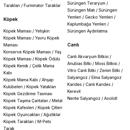
Sürüngen Teraryum
/
Tarakları
/
Furminator Taraklar
Sürüngen Matı
/
Sürüngen
Yemleri
/
Gecko Yemleri
/
Köpek
Kaplumbağa Yemleri
/
Köpek Maması
/
Yetişkin
Sürüngen Aydınlatma
Köpek Maması
/
Yavru Köpek
Canlı
Maması
Konserve Köpek Maması
/
Yaş
Canlı Akvaryum Bitkisi
/
Köpek Maması
/
Köpek Ödülü
Anubias Bitki
/
Moss Bitkisi
/
Köpek Kemik
/
Çelik Mama
Vitro Canlı Bitki
/
Zemin Bitki
/
Kabı
Salyangoz
/
Elma Salyangoz
Köpek Mama Kabı
/
Ahşap
Karides
/
Canlı Karides
/
Kulübeleri
/
Köpek Yatakları
Kerevit
Köpek Gezdirme Tasması
Nerite Salyangoz
/
Axolotl
Köpek Taşıma Çantaları
/
Metal
Köpek Kafesleri
/
Köpek Çitleri
Köpek Oyuncakları
/
Ağızlıklar
Köpek Tarakları
/
M-Pets
Tarak