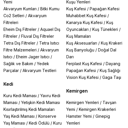
Yemi
Kuşu Yemleri
Akvaryum Kumları
/
Bitki Kumu
Kuş Kafesi
/
Papağan Kafesi
Co2 Setleri
/
Akvaryum
Muhabbet Kuş Kafesi
/
Filtreleri
Kanarya Kuş Kafesi
/
Kuş
Eheim Dış Filtreler
/
Aquael Dış
Oyuncakları
/
Kuş Tünekleri
/
Filtreler
/
Fluval Dış Filtreler
Kuş Mamaları
Tetra Dış Filtreler
/
Tetra Isıtıcı
Kuş Aksesuarları
/
Kuş Krakeri
Filtre Malzemeleri
/
Akvaryum
Kuş Banyoluğu
/
Doğal Dal
Isıtıcı
/
Eheim Jager Isıtıcı
/
Darı
Sağlık ve Bakım
/
Yedek
Ferplast Kuş Kafesi
/
Dayang
Parçalar
/
Akvaryum Testleri
Papağan Kafesi
/
Kuş Sağlığı
Vision Kuş Kafesi
/
Gaga Taşı
Kedi
Kemirgen
Kuru Kedi Maması
/
Yavru Kedi
Maması
/
Yetişkin Kedi Maması
Kemirgen Yemleri
/
Tavşan
Kısırlaştırılmış Kedi Mamaları
Yemi
/
Kemirgen Krakerleri
Yaş Kedi Maması
/
Konserve
Hamster Yemi
/
Ginepig
Yaş Maması
/
Kedi Ödülü
/
Kuru
Yemleri