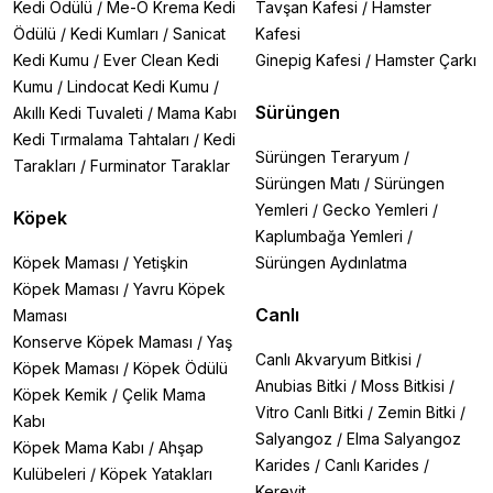
Kedi Ödülü
/
Me-O Krema Kedi
Tavşan Kafesi
/
Hamster
Ödülü
/
Kedi Kumları
/
Sanicat
Kafesi
Kedi Kumu
/
Ever Clean Kedi
Ginepig Kafesi
/
Hamster Çarkı
Kumu
/
Lindocat Kedi Kumu
/
Sürüngen
Akıllı Kedi Tuvaleti
/
Mama Kabı
Kedi Tırmalama Tahtaları
/
Kedi
Sürüngen Teraryum
/
Tarakları
/
Furminator Taraklar
Sürüngen Matı
/
Sürüngen
Yemleri
/
Gecko Yemleri
/
Köpek
Kaplumbağa Yemleri
/
Köpek Maması
/
Yetişkin
Sürüngen Aydınlatma
Köpek Maması
/
Yavru Köpek
Canlı
Maması
Konserve Köpek Maması
/
Yaş
Canlı Akvaryum Bitkisi
/
Köpek Maması
/
Köpek Ödülü
Anubias Bitki
/
Moss Bitkisi
/
Köpek Kemik
/
Çelik Mama
Vitro Canlı Bitki
/
Zemin Bitki
/
Kabı
Salyangoz
/
Elma Salyangoz
Köpek Mama Kabı
/
Ahşap
Karides
/
Canlı Karides
/
Kulübeleri
/
Köpek Yatakları
Kerevit