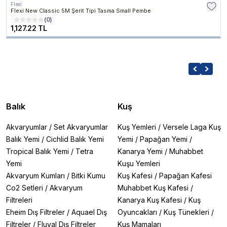
Flexi
Flexi New Classic 5M Şerit Tipi Tasma Small Pembe
(
0
)
1,127.22 TL
Balık
Kuş
Akvaryumlar
/
Set Akvaryumlar
Kuş Yemleri
/
Versele Laga Kuş
Balık Yemi
/
Cichlid Balık Yemi
Yemi
/
Papağan Yemi
/
Tropical Balık Yemi
/
Tetra
Kanarya Yemi
/
Muhabbet
Yemi
Kuşu Yemleri
Akvaryum Kumları
/
Bitki Kumu
Kuş Kafesi
/
Papağan Kafesi
Co2 Setleri
/
Akvaryum
Muhabbet Kuş Kafesi
/
Filtreleri
Kanarya Kuş Kafesi
/
Kuş
Eheim Dış Filtreler
/
Aquael Dış
Oyuncakları
/
Kuş Tünekleri
/
Filtreler
/
Fluval Dış Filtreler
Kuş Mamaları