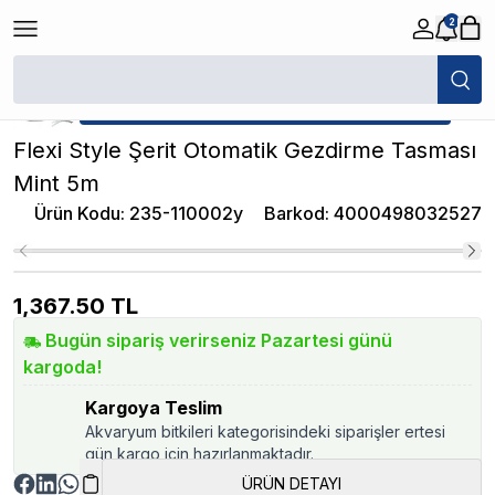
2
/
Otomatik Köpek Tasmaları
/
Flexi Style Şerit Otomatik Gezdirme Tasm
★ Atakan Petshop,
Flexi yetkili satıcısıdır.
Flexi Style Şerit Otomatik Gezdirme Tasması
Mint 5m
Ürün Kodu
:
235-110002y
Barkod
:
4000498032527
1,367.50
TL
Bugün sipariş verirseniz Pazartesi günü
kargoda!
Kargoya Teslim
Akvaryum bitkileri kategorisindeki siparişler ertesi
gün kargo için hazırlanmaktadır.
ÜRÜN DETAYI