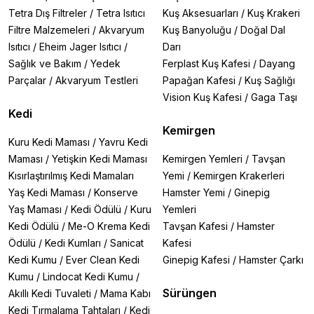
Tetra Dış Filtreler
/
Tetra Isıtıcı
Kuş Aksesuarları
/
Kuş Krakeri
Filtre Malzemeleri
/
Akvaryum
Kuş Banyoluğu
/
Doğal Dal
Isıtıcı
/
Eheim Jager Isıtıcı
/
Darı
Sağlık ve Bakım
/
Yedek
Ferplast Kuş Kafesi
/
Dayang
Parçalar
/
Akvaryum Testleri
Papağan Kafesi
/
Kuş Sağlığı
Vision Kuş Kafesi
/
Gaga Taşı
Kedi
Kemirgen
Kuru Kedi Maması
/
Yavru Kedi
Maması
/
Yetişkin Kedi Maması
Kemirgen Yemleri
/
Tavşan
Kısırlaştırılmış Kedi Mamaları
Yemi
/
Kemirgen Krakerleri
Yaş Kedi Maması
/
Konserve
Hamster Yemi
/
Ginepig
Yaş Maması
/
Kedi Ödülü
/
Kuru
Yemleri
Kedi Ödülü
/
Me-O Krema Kedi
Tavşan Kafesi
/
Hamster
Ödülü
/
Kedi Kumları
/
Sanicat
Kafesi
Kedi Kumu
/
Ever Clean Kedi
Ginepig Kafesi
/
Hamster Çarkı
Kumu
/
Lindocat Kedi Kumu
/
Sürüngen
Akıllı Kedi Tuvaleti
/
Mama Kabı
Kedi Tırmalama Tahtaları
/
Kedi