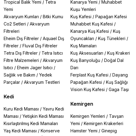
Tropical Balık Yemi
/
Tetra
Kanarya Yemi
/
Muhabbet
Yemi
Kuşu Yemleri
Akvaryum Kumları
/
Bitki Kumu
Kuş Kafesi
/
Papağan Kafesi
Co2 Setleri
/
Akvaryum
Muhabbet Kuş Kafesi
/
Filtreleri
Kanarya Kuş Kafesi
/
Kuş
Eheim Dış Filtreler
/
Aquael Dış
Oyuncakları
/
Kuş Tünekleri
/
Filtreler
/
Fluval Dış Filtreler
Kuş Mamaları
Tetra Dış Filtreler
/
Tetra Isıtıcı
Kuş Aksesuarları
/
Kuş Krakeri
Filtre Malzemeleri
/
Akvaryum
Kuş Banyoluğu
/
Doğal Dal
Isıtıcı
/
Eheim Jager Isıtıcı
/
Darı
Sağlık ve Bakım
/
Yedek
Ferplast Kuş Kafesi
/
Dayang
Parçalar
/
Akvaryum Testleri
Papağan Kafesi
/
Kuş Sağlığı
Vision Kuş Kafesi
/
Gaga Taşı
Kedi
Kemirgen
Kuru Kedi Maması
/
Yavru Kedi
Maması
/
Yetişkin Kedi Maması
Kemirgen Yemleri
/
Tavşan
Kısırlaştırılmış Kedi Mamaları
Yemi
/
Kemirgen Krakerleri
Yaş Kedi Maması
/
Konserve
Hamster Yemi
/
Ginepig