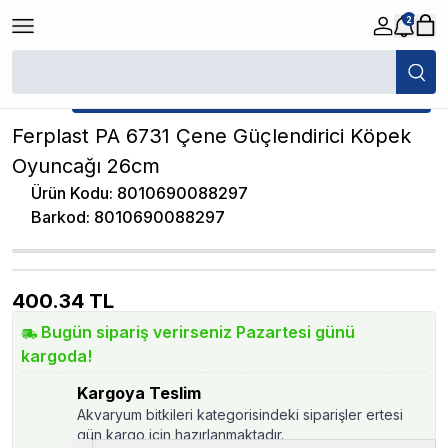
2
/
Köpek Oyuncağı
/
Ferplast PA 6731 Çene Güçlendirici Köpek Oyuncağ
★ Atakan Petshop,
Ferplast yetkili satıcısıdır.
Ferplast PA 6731 Çene Güçlendirici Köpek
Oyuncağı 26cm
Ürün Kodu
:
8010690088297
Barkod
:
8010690088297
400.34
TL
Bugün sipariş verirseniz Pazartesi günü
kargoda!
Kargoya Teslim
Akvaryum bitkileri kategorisindeki siparişler ertesi
gün kargo için hazırlanmaktadır.