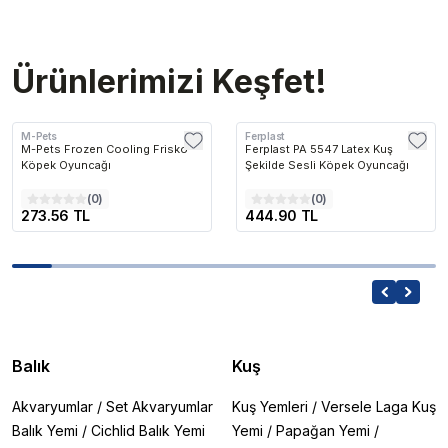
Ürünlerimizi Keşfet!
M-Pets
Ferplast
M-Pets Frozen Cooling Frisko
Ferplast PA 5547 Latex Kuş
Köpek Oyuncağı
Şekilde Sesli Köpek Oyuncağı
(
0
)
(
0
)
273.56 TL
444.90 TL
Balık
Kuş
Akvaryumlar
/
Set Akvaryumlar
Kuş Yemleri
/
Versele Laga Kuş
Balık Yemi
/
Cichlid Balık Yemi
Yemi
/
Papağan Yemi
/