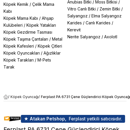
Anubias Bitki
/
Moss Bitkisi
/
Köpek Kemik
/
Çelik Mama
Vitro Canlı Bitki
/
Zemin Bitki
/
Kabı
Salyangoz
/
Elma Salyangoz
Köpek Mama Kabı
/
Ahşap
Karides
/
Canlı Karides
/
Kulübeleri
/
Köpek Yatakları
Kerevit
Köpek Gezdirme Tasması
Nerite Salyangoz
/
Axolotl
Köpek Taşıma Çantaları
/
Metal
Köpek Kafesleri
/
Köpek Çitleri
Köpek Oyuncakları
/
Ağızlıklar
Köpek Tarakları
/
M-Pets
Tarak
/
Köpek Oyuncağı
/
Ferplast PA 6731 Çene Güçlendirici Köpek Oyuncağ
★ Atakan Petshop,
Ferplast yetkili satıcısıdır.
Ferplast PA 6731 Çene Güçlendirici Köpek