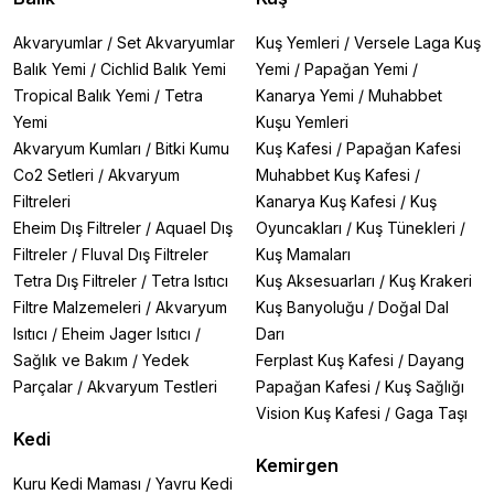
Akvaryumlar
/
Set Akvaryumlar
Kuş Yemleri
/
Versele Laga Kuş
Balık Yemi
/
Cichlid Balık Yemi
Yemi
/
Papağan Yemi
/
Tropical Balık Yemi
/
Tetra
Kanarya Yemi
/
Muhabbet
Yemi
Kuşu Yemleri
Akvaryum Kumları
/
Bitki Kumu
Kuş Kafesi
/
Papağan Kafesi
Co2 Setleri
/
Akvaryum
Muhabbet Kuş Kafesi
/
Filtreleri
Kanarya Kuş Kafesi
/
Kuş
Eheim Dış Filtreler
/
Aquael Dış
Oyuncakları
/
Kuş Tünekleri
/
Filtreler
/
Fluval Dış Filtreler
Kuş Mamaları
Tetra Dış Filtreler
/
Tetra Isıtıcı
Kuş Aksesuarları
/
Kuş Krakeri
Filtre Malzemeleri
/
Akvaryum
Kuş Banyoluğu
/
Doğal Dal
Isıtıcı
/
Eheim Jager Isıtıcı
/
Darı
Sağlık ve Bakım
/
Yedek
Ferplast Kuş Kafesi
/
Dayang
Parçalar
/
Akvaryum Testleri
Papağan Kafesi
/
Kuş Sağlığı
Vision Kuş Kafesi
/
Gaga Taşı
Kedi
Kemirgen
Kuru Kedi Maması
/
Yavru Kedi