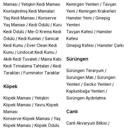
Maması
/
Yetişkin Kedi Maması
Kemirgen Yemleri
/
Tavşan
Kısırlaştırılmış Kedi Mamaları
Yemi
/
Kemirgen Krakerleri
Yaş Kedi Maması
/
Konserve
Hamster Yemi
/
Ginepig
Yaş Maması
/
Kedi Ödülü
/
Kuru
Yemleri
Kedi Ödülü
/
Me-O Krema Kedi
Tavşan Kafesi
/
Hamster
Ödülü
/
Kedi Kumları
/
Sanicat
Kafesi
Kedi Kumu
/
Ever Clean Kedi
Ginepig Kafesi
/
Hamster Çarkı
Kumu
/
Lindocat Kedi Kumu
/
Sürüngen
Akıllı Kedi Tuvaleti
/
Mama Kabı
Kedi Tırmalama Tahtaları
/
Kedi
Sürüngen Teraryum
/
Tarakları
/
Furminator Taraklar
Sürüngen Matı
/
Sürüngen
Yemleri
/
Gecko Yemleri
/
Köpek
Kaplumbağa Yemleri
/
Köpek Maması
/
Yetişkin
Sürüngen Aydınlatma
Köpek Maması
/
Yavru Köpek
Canlı
Maması
Konserve Köpek Maması
/
Yaş
Canlı Akvaryum Bitkisi
/
Köpek Maması
/
Köpek Ödülü