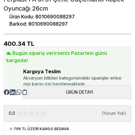
Oyuncağı 26cm
Ürün Kodu
:
8010690088297
Barkod
:
8010690088297
400.34
TL
Bugün sipariş verirseniz Pazartesi günü
kargoda!
Kargoya Teslim
Akvaryum bitkileri kategorisindeki siparişler ertesi
gün kargo için hazırlanmaktadır.
ÜRÜN DETAYI
0.0
(
Yorum Yok
)
799 TL ÜZERİ KARGO BEDAVA