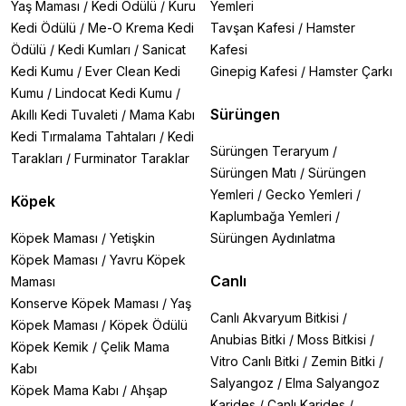
Yaş Maması
/
Kedi Ödülü
/
Kuru
Yemleri
Kedi Ödülü
/
Me-O Krema Kedi
Tavşan Kafesi
/
Hamster
Ödülü
/
Kedi Kumları
/
Sanicat
Kafesi
Kedi Kumu
/
Ever Clean Kedi
Ginepig Kafesi
/
Hamster Çarkı
Kumu
/
Lindocat Kedi Kumu
/
Sürüngen
Akıllı Kedi Tuvaleti
/
Mama Kabı
Kedi Tırmalama Tahtaları
/
Kedi
Sürüngen Teraryum
/
Tarakları
/
Furminator Taraklar
Sürüngen Matı
/
Sürüngen
Yemleri
/
Gecko Yemleri
/
Köpek
Kaplumbağa Yemleri
/
Köpek Maması
/
Yetişkin
Sürüngen Aydınlatma
Köpek Maması
/
Yavru Köpek
Canlı
Maması
Konserve Köpek Maması
/
Yaş
Canlı Akvaryum Bitkisi
/
Köpek Maması
/
Köpek Ödülü
Anubias Bitki
/
Moss Bitkisi
/
Köpek Kemik
/
Çelik Mama
Vitro Canlı Bitki
/
Zemin Bitki
/
Kabı
Salyangoz
/
Elma Salyangoz
Köpek Mama Kabı
/
Ahşap
Karides
/
Canlı Karides
/