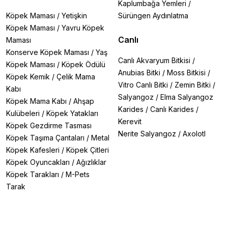
Kaplumbağa Yemleri
/
Köpek Maması
/
Yetişkin
Sürüngen Aydınlatma
Köpek Maması
/
Yavru Köpek
Canlı
Maması
Konserve Köpek Maması
/
Yaş
Canlı Akvaryum Bitkisi
/
Köpek Maması
/
Köpek Ödülü
Anubias Bitki
/
Moss Bitkisi
/
Köpek Kemik
/
Çelik Mama
Vitro Canlı Bitki
/
Zemin Bitki
/
Kabı
Salyangoz
/
Elma Salyangoz
Köpek Mama Kabı
/
Ahşap
Karides
/
Canlı Karides
/
Kulübeleri
/
Köpek Yatakları
Kerevit
Köpek Gezdirme Tasması
Nerite Salyangoz
/
Axolotl
Köpek Taşıma Çantaları
/
Metal
Köpek Kafesleri
/
Köpek Çitleri
Köpek Oyuncakları
/
Ağızlıklar
Köpek Tarakları
/
M-Pets
Tarak