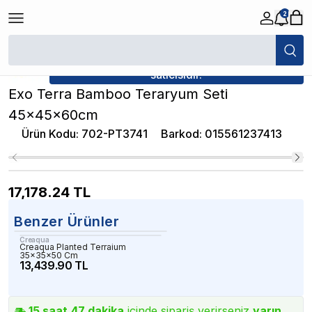
2
/
Cam Teraryumlar
/
Exo Terra Bamboo Teraryum Seti 45x45x60cm
★ Atakan Petshop,
Exo Terra yetkili
satıcısıdır.
Exo Terra Bamboo Teraryum Seti
45x45x60cm
Ürün Kodu
:
702-PT3741
Barkod
:
015561237413
17,178.24
TL
Benzer Ürünler
Creaqua
Creaqua Planted Terraium
35x35x50 Cm
13,439.90 TL
15
saat
47
dakika
içinde sipariş verirseniz
yarın