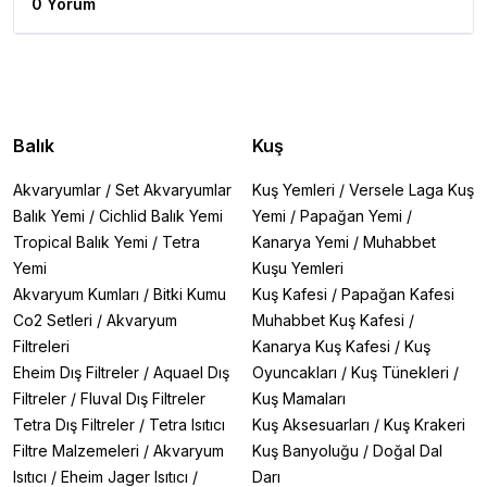
0 Yorum
Balık
Kuş
Akvaryumlar
/
Set Akvaryumlar
Kuş Yemleri
/
Versele Laga Kuş
Balık Yemi
/
Cichlid Balık Yemi
Yemi
/
Papağan Yemi
/
Tropical Balık Yemi
/
Tetra
Kanarya Yemi
/
Muhabbet
Yemi
Kuşu Yemleri
Akvaryum Kumları
/
Bitki Kumu
Kuş Kafesi
/
Papağan Kafesi
Co2 Setleri
/
Akvaryum
Muhabbet Kuş Kafesi
/
Filtreleri
Kanarya Kuş Kafesi
/
Kuş
Eheim Dış Filtreler
/
Aquael Dış
Oyuncakları
/
Kuş Tünekleri
/
Filtreler
/
Fluval Dış Filtreler
Kuş Mamaları
Tetra Dış Filtreler
/
Tetra Isıtıcı
Kuş Aksesuarları
/
Kuş Krakeri
Filtre Malzemeleri
/
Akvaryum
Kuş Banyoluğu
/
Doğal Dal
Isıtıcı
/
Eheim Jager Isıtıcı
/
Darı