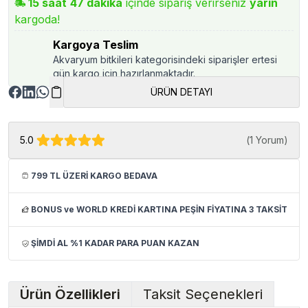
15
saat
47
dakika
içinde sipariş verirseniz
yarın
kargoda!
Kargoya Teslim
Akvaryum bitkileri kategorisindeki siparişler ertesi
gün kargo için hazırlanmaktadır.
ÜRÜN DETAYI
5.0
(
1 Yorum
)
799 TL ÜZERİ KARGO BEDAVA
BONUS ve WORLD KREDİ KARTINA PEŞİN FİYATINA 3 TAKSİT
ŞİMDİ AL %1 KADAR PARA PUAN KAZAN
Ürün Özellikleri
Taksit Seçenekleri