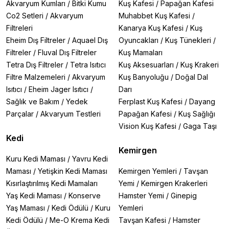
Akvaryum Kumları
/
Bitki Kumu
Kuş Kafesi
/
Papağan Kafesi
Co2 Setleri
/
Akvaryum
Muhabbet Kuş Kafesi
/
Filtreleri
Kanarya Kuş Kafesi
/
Kuş
Eheim Dış Filtreler
/
Aquael Dış
Oyuncakları
/
Kuş Tünekleri
/
Filtreler
/
Fluval Dış Filtreler
Kuş Mamaları
Tetra Dış Filtreler
/
Tetra Isıtıcı
Kuş Aksesuarları
/
Kuş Krakeri
Filtre Malzemeleri
/
Akvaryum
Kuş Banyoluğu
/
Doğal Dal
Isıtıcı
/
Eheim Jager Isıtıcı
/
Darı
Sağlık ve Bakım
/
Yedek
Ferplast Kuş Kafesi
/
Dayang
Parçalar
/
Akvaryum Testleri
Papağan Kafesi
/
Kuş Sağlığı
Vision Kuş Kafesi
/
Gaga Taşı
Kedi
Kemirgen
Kuru Kedi Maması
/
Yavru Kedi
Maması
/
Yetişkin Kedi Maması
Kemirgen Yemleri
/
Tavşan
Kısırlaştırılmış Kedi Mamaları
Yemi
/
Kemirgen Krakerleri
Yaş Kedi Maması
/
Konserve
Hamster Yemi
/
Ginepig
Yaş Maması
/
Kedi Ödülü
/
Kuru
Yemleri
Kedi Ödülü
/
Me-O Krema Kedi
Tavşan Kafesi
/
Hamster