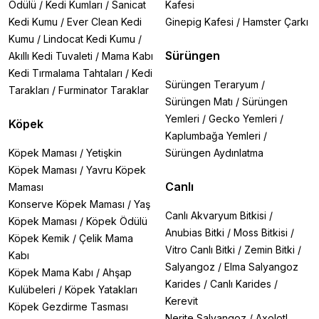
Ödülü
/
Kedi Kumları
/
Sanicat
Kafesi
Kedi Kumu
/
Ever Clean Kedi
Ginepig Kafesi
/
Hamster Çarkı
Kumu
/
Lindocat Kedi Kumu
/
Sürüngen
Akıllı Kedi Tuvaleti
/
Mama Kabı
Kedi Tırmalama Tahtaları
/
Kedi
Sürüngen Teraryum
/
Tarakları
/
Furminator Taraklar
Sürüngen Matı
/
Sürüngen
Yemleri
/
Gecko Yemleri
/
Köpek
Kaplumbağa Yemleri
/
Köpek Maması
/
Yetişkin
Sürüngen Aydınlatma
Köpek Maması
/
Yavru Köpek
Canlı
Maması
Konserve Köpek Maması
/
Yaş
Canlı Akvaryum Bitkisi
/
Köpek Maması
/
Köpek Ödülü
Anubias Bitki
/
Moss Bitkisi
/
Köpek Kemik
/
Çelik Mama
Vitro Canlı Bitki
/
Zemin Bitki
/
Kabı
Salyangoz
/
Elma Salyangoz
Köpek Mama Kabı
/
Ahşap
Karides
/
Canlı Karides
/
Kulübeleri
/
Köpek Yatakları
Kerevit
Köpek Gezdirme Tasması
Nerite Salyangoz
/
Axolotl