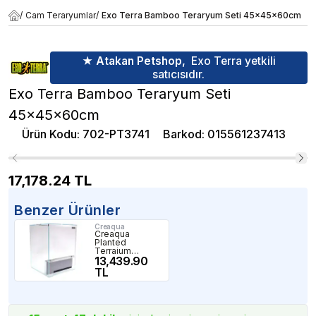
/
Cam Teraryumlar
/
Exo Terra Bamboo Teraryum Seti 45x45x60cm
★ Atakan Petshop,
Exo Terra yetkili
satıcısıdır.
Exo Terra Bamboo Teraryum Seti
45x45x60cm
Ürün Kodu
:
702-PT3741
Barkod
:
015561237413
17,178.24
TL
Benzer Ürünler
Creaqua
Creaqua
Planted
Terraium
35x35x50 Cm
13,439.90
TL