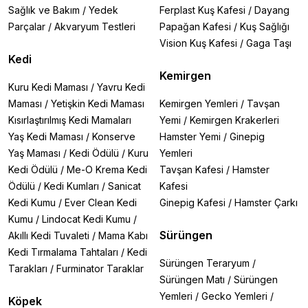
Sağlık ve Bakım
/
Yedek
Ferplast Kuş Kafesi
/
Dayang
Parçalar
/
Akvaryum Testleri
Papağan Kafesi
/
Kuş Sağlığı
Vision Kuş Kafesi
/
Gaga Taşı
Kedi
Kemirgen
Kuru Kedi Maması
/
Yavru Kedi
Maması
/
Yetişkin Kedi Maması
Kemirgen Yemleri
/
Tavşan
Kısırlaştırılmış Kedi Mamaları
Yemi
/
Kemirgen Krakerleri
Yaş Kedi Maması
/
Konserve
Hamster Yemi
/
Ginepig
Yaş Maması
/
Kedi Ödülü
/
Kuru
Yemleri
Kedi Ödülü
/
Me-O Krema Kedi
Tavşan Kafesi
/
Hamster
Ödülü
/
Kedi Kumları
/
Sanicat
Kafesi
Kedi Kumu
/
Ever Clean Kedi
Ginepig Kafesi
/
Hamster Çarkı
Kumu
/
Lindocat Kedi Kumu
/
Sürüngen
Akıllı Kedi Tuvaleti
/
Mama Kabı
Kedi Tırmalama Tahtaları
/
Kedi
Sürüngen Teraryum
/
Tarakları
/
Furminator Taraklar
Sürüngen Matı
/
Sürüngen
Yemleri
/
Gecko Yemleri
/
Köpek