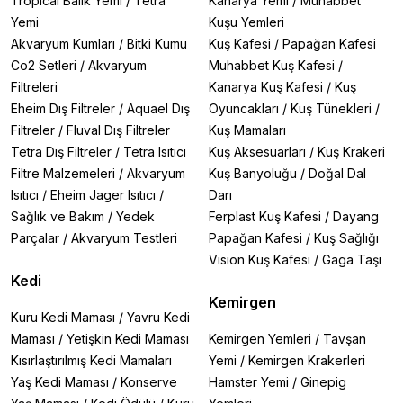
Tropical Balık Yemi
/
Tetra
Kanarya Yemi
/
Muhabbet
Yemi
Kuşu Yemleri
Akvaryum Kumları
/
Bitki Kumu
Kuş Kafesi
/
Papağan Kafesi
Co2 Setleri
/
Akvaryum
Muhabbet Kuş Kafesi
/
Filtreleri
Kanarya Kuş Kafesi
/
Kuş
Eheim Dış Filtreler
/
Aquael Dış
Oyuncakları
/
Kuş Tünekleri
/
Filtreler
/
Fluval Dış Filtreler
Kuş Mamaları
Tetra Dış Filtreler
/
Tetra Isıtıcı
Kuş Aksesuarları
/
Kuş Krakeri
Filtre Malzemeleri
/
Akvaryum
Kuş Banyoluğu
/
Doğal Dal
Isıtıcı
/
Eheim Jager Isıtıcı
/
Darı
Sağlık ve Bakım
/
Yedek
Ferplast Kuş Kafesi
/
Dayang
Parçalar
/
Akvaryum Testleri
Papağan Kafesi
/
Kuş Sağlığı
Vision Kuş Kafesi
/
Gaga Taşı
Kedi
Kemirgen
Kuru Kedi Maması
/
Yavru Kedi
Maması
/
Yetişkin Kedi Maması
Kemirgen Yemleri
/
Tavşan
Kısırlaştırılmış Kedi Mamaları
Yemi
/
Kemirgen Krakerleri
Yaş Kedi Maması
/
Konserve
Hamster Yemi
/
Ginepig