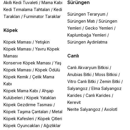
Sürüngen
Akıllı Kedi Tuvaleti
/
Mama Kabı
Kedi Tırmalama Tahtaları
/
Kedi
Sürüngen Teraryum
/
Tarakları
/
Furminator Taraklar
Sürüngen Matı
/
Sürüngen
Yemleri
/
Gecko Yemleri
/
Köpek
Kaplumbağa Yemleri
/
Köpek Maması
/
Yetişkin
Sürüngen Aydınlatma
Köpek Maması
/
Yavru Köpek
Canlı
Maması
Konserve Köpek Maması
/
Yaş
Canlı Akvaryum Bitkisi
/
Köpek Maması
/
Köpek Ödülü
Anubias Bitki
/
Moss Bitkisi
/
Köpek Kemik
/
Çelik Mama
Vitro Canlı Bitki
/
Zemin Bitki
/
Kabı
Salyangoz
/
Elma Salyangoz
Köpek Mama Kabı
/
Ahşap
Karides
/
Canlı Karides
/
Kulübeleri
/
Köpek Yatakları
Kerevit
Köpek Gezdirme Tasması
/
Nerite Salyangoz
/
Axolotl
Köpek Taşıma Çantaları
/
Metal
Köpek Kafesleri
/
Köpek Çitleri
Köpek Oyuncakları
/
Ağızlıklar