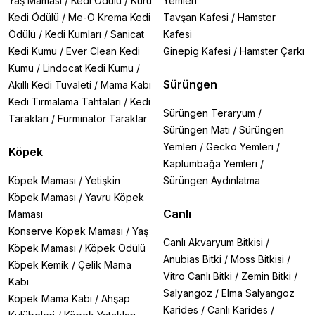
Yaş Maması
/
Kedi Ödülü
/
Kuru
Yemleri
Kedi Ödülü
/
Me-O Krema Kedi
Tavşan Kafesi
/
Hamster
Ödülü
/
Kedi Kumları
/
Sanicat
Kafesi
Kedi Kumu
/
Ever Clean Kedi
Ginepig Kafesi
/
Hamster Çarkı
Kumu
/
Lindocat Kedi Kumu
/
Sürüngen
Akıllı Kedi Tuvaleti
/
Mama Kabı
Kedi Tırmalama Tahtaları
/
Kedi
Sürüngen Teraryum
/
Tarakları
/
Furminator Taraklar
Sürüngen Matı
/
Sürüngen
Yemleri
/
Gecko Yemleri
/
Köpek
Kaplumbağa Yemleri
/
Köpek Maması
/
Yetişkin
Sürüngen Aydınlatma
Köpek Maması
/
Yavru Köpek
Canlı
Maması
Konserve Köpek Maması
/
Yaş
Canlı Akvaryum Bitkisi
/
Köpek Maması
/
Köpek Ödülü
Anubias Bitki
/
Moss Bitkisi
/
Köpek Kemik
/
Çelik Mama
Vitro Canlı Bitki
/
Zemin Bitki
/
Kabı
Salyangoz
/
Elma Salyangoz
Köpek Mama Kabı
/
Ahşap
Karides
/
Canlı Karides
/