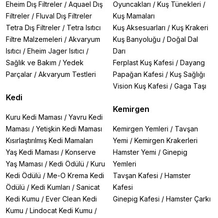
Eheim Dış Filtreler
/
Aquael Dış
Oyuncakları
/
Kuş Tünekleri
/
Filtreler
/
Fluval Dış Filtreler
Kuş Mamaları
Tetra Dış Filtreler
/
Tetra Isıtıcı
Kuş Aksesuarları
/
Kuş Krakeri
Filtre Malzemeleri
/
Akvaryum
Kuş Banyoluğu
/
Doğal Dal
Isıtıcı
/
Eheim Jager Isıtıcı
/
Darı
Sağlık ve Bakım
/
Yedek
Ferplast Kuş Kafesi
/
Dayang
Parçalar
/
Akvaryum Testleri
Papağan Kafesi
/
Kuş Sağlığı
Vision Kuş Kafesi
/
Gaga Taşı
Kedi
Kemirgen
Kuru Kedi Maması
/
Yavru Kedi
Maması
/
Yetişkin Kedi Maması
Kemirgen Yemleri
/
Tavşan
Kısırlaştırılmış Kedi Mamaları
Yemi
/
Kemirgen Krakerleri
Yaş Kedi Maması
/
Konserve
Hamster Yemi
/
Ginepig
Yaş Maması
/
Kedi Ödülü
/
Kuru
Yemleri
Kedi Ödülü
/
Me-O Krema Kedi
Tavşan Kafesi
/
Hamster
Ödülü
/
Kedi Kumları
/
Sanicat
Kafesi
Kedi Kumu
/
Ever Clean Kedi
Ginepig Kafesi
/
Hamster Çarkı
Kumu
/
Lindocat Kedi Kumu
/