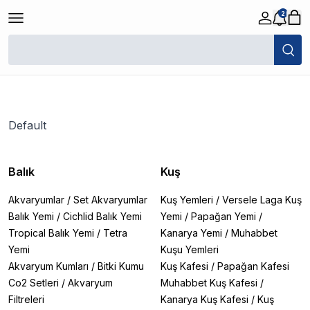
2
/
Default
Filtreler
Son Eklenen
Default
Balık
Kuş
Akvaryumlar
/
Set Akvaryumlar
Kuş Yemleri
/
Versele Laga Kuş
Balık Yemi
/
Cichlid Balık Yemi
Yemi
/
Papağan Yemi
/
Tropical Balık Yemi
/
Tetra
Kanarya Yemi
/
Muhabbet
Yemi
Kuşu Yemleri
Akvaryum Kumları
/
Bitki Kumu
Kuş Kafesi
/
Papağan Kafesi
Co2 Setleri
/
Akvaryum
Muhabbet Kuş Kafesi
/
Filtreleri
Kanarya Kuş Kafesi
/
Kuş