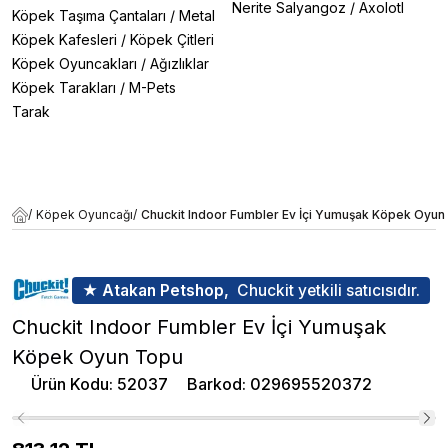
Nerite Salyangoz
/
Axolotl
Köpek Taşıma Çantaları
/
Metal
Köpek Kafesleri
/
Köpek Çitleri
Köpek Oyuncakları
/
Ağızlıklar
Köpek Tarakları
/
M-Pets
Tarak
/
Köpek Oyuncağı
/
Chuckit Indoor Fumbler Ev İçi Yumuşak Köpek Oyun
★ Atakan Petshop,
Chuckit yetkili satıcısıdır.
Chuckit Indoor Fumbler Ev İçi Yumuşak
Köpek Oyun Topu
Ürün Kodu
:
52037
Barkod
:
029695520372