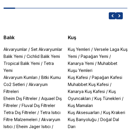
Balık
Kuş
Akvaryumlar
/
Set Akvaryumlar
Kuş Yemleri
/
Versele Laga Kuş
Balık Yemi
/
Cichlid Balık Yemi
Yemi
/
Papağan Yemi
/
Tropical Balık Yemi
/
Tetra
Kanarya Yemi
/
Muhabbet
Yemi
Kuşu Yemleri
Akvaryum Kumları
/
Bitki Kumu
Kuş Kafesi
/
Papağan Kafesi
Co2 Setleri
/
Akvaryum
Muhabbet Kuş Kafesi
/
Filtreleri
Kanarya Kuş Kafesi
/
Kuş
Eheim Dış Filtreler
/
Aquael Dış
Oyuncakları
/
Kuş Tünekleri
/
Filtreler
/
Fluval Dış Filtreler
Kuş Mamaları
Tetra Dış Filtreler
/
Tetra Isıtıcı
Kuş Aksesuarları
/
Kuş Krakeri
Filtre Malzemeleri
/
Akvaryum
Kuş Banyoluğu
/
Doğal Dal
Isıtıcı
/
Eheim Jager Isıtıcı
/
Darı