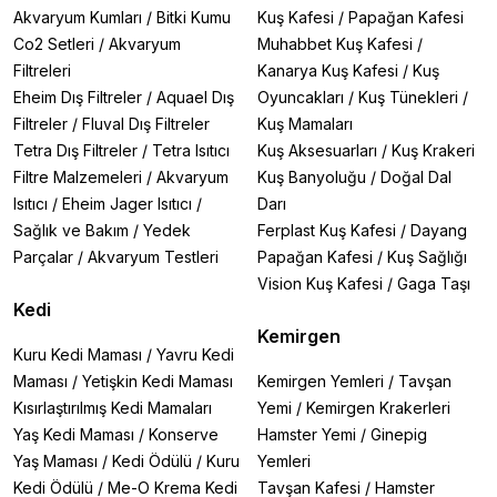
Akvaryum Kumları
/
Bitki Kumu
Kuş Kafesi
/
Papağan Kafesi
Co2 Setleri
/
Akvaryum
Muhabbet Kuş Kafesi
/
Filtreleri
Kanarya Kuş Kafesi
/
Kuş
Eheim Dış Filtreler
/
Aquael Dış
Oyuncakları
/
Kuş Tünekleri
/
Filtreler
/
Fluval Dış Filtreler
Kuş Mamaları
Tetra Dış Filtreler
/
Tetra Isıtıcı
Kuş Aksesuarları
/
Kuş Krakeri
Filtre Malzemeleri
/
Akvaryum
Kuş Banyoluğu
/
Doğal Dal
Isıtıcı
/
Eheim Jager Isıtıcı
/
Darı
Sağlık ve Bakım
/
Yedek
Ferplast Kuş Kafesi
/
Dayang
Parçalar
/
Akvaryum Testleri
Papağan Kafesi
/
Kuş Sağlığı
Vision Kuş Kafesi
/
Gaga Taşı
Kedi
Kemirgen
Kuru Kedi Maması
/
Yavru Kedi
Maması
/
Yetişkin Kedi Maması
Kemirgen Yemleri
/
Tavşan
Kısırlaştırılmış Kedi Mamaları
Yemi
/
Kemirgen Krakerleri
Yaş Kedi Maması
/
Konserve
Hamster Yemi
/
Ginepig
Yaş Maması
/
Kedi Ödülü
/
Kuru
Yemleri
Kedi Ödülü
/
Me-O Krema Kedi
Tavşan Kafesi
/
Hamster