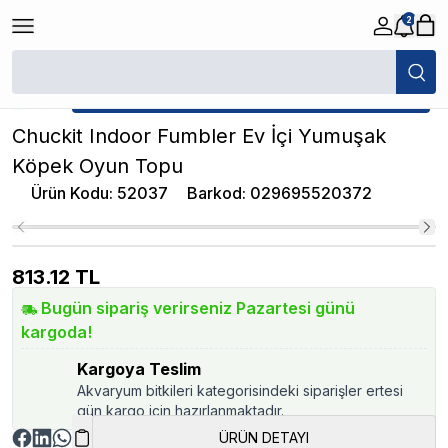
2
/
Köpek Oyuncağı
/
Chuckit Indoor Fumbler Ev İçi Yumuşak Köpek Oyun
★ Atakan Petshop,
Chuckit yetkili satıcısıdır.
Chuckit Indoor Fumbler Ev İçi Yumuşak
Köpek Oyun Topu
Ürün Kodu
:
52037
Barkod
:
029695520372
813.12
TL
Bugün sipariş verirseniz Pazartesi günü
kargoda!
Kargoya Teslim
Akvaryum bitkileri kategorisindeki siparişler ertesi
gün kargo için hazırlanmaktadır.
ÜRÜN DETAYI