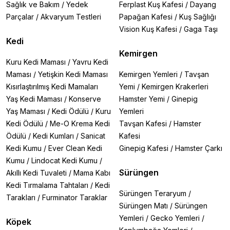
Sağlık ve Bakım
/
Yedek
Ferplast Kuş Kafesi
/
Dayang
Parçalar
/
Akvaryum Testleri
Papağan Kafesi
/
Kuş Sağlığı
Vision Kuş Kafesi
/
Gaga Taşı
Kedi
Kemirgen
Kuru Kedi Maması
/
Yavru Kedi
Maması
/
Yetişkin Kedi Maması
Kemirgen Yemleri
/
Tavşan
Kısırlaştırılmış Kedi Mamaları
Yemi
/
Kemirgen Krakerleri
Yaş Kedi Maması
/
Konserve
Hamster Yemi
/
Ginepig
Yaş Maması
/
Kedi Ödülü
/
Kuru
Yemleri
Kedi Ödülü
/
Me-O Krema Kedi
Tavşan Kafesi
/
Hamster
Ödülü
/
Kedi Kumları
/
Sanicat
Kafesi
Kedi Kumu
/
Ever Clean Kedi
Ginepig Kafesi
/
Hamster Çarkı
Kumu
/
Lindocat Kedi Kumu
/
Sürüngen
Akıllı Kedi Tuvaleti
/
Mama Kabı
Kedi Tırmalama Tahtaları
/
Kedi
Sürüngen Teraryum
/
Tarakları
/
Furminator Taraklar
Sürüngen Matı
/
Sürüngen
Yemleri
/
Gecko Yemleri
/
Köpek