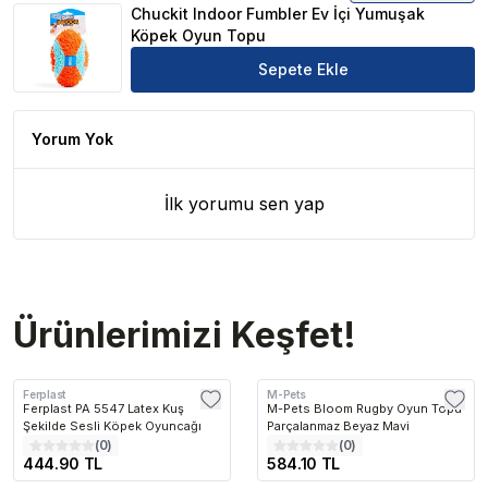
Chuckit Indoor Fumbler Ev İçi Yumuşak
Köpek Oyun Topu
Sepete Ekle
Yorum Yok
İlk yorumu sen yap
Ürünlerimizi Keşfet!
Ferplast
M-Pets
Ferplast PA 5547 Latex Kuş
M-Pets Bloom Rugby Oyun Topu
Şekilde Sesli Köpek Oyuncağı
Parçalanmaz Beyaz Mavi
(
0
)
(
0
)
444.90 TL
584.10 TL