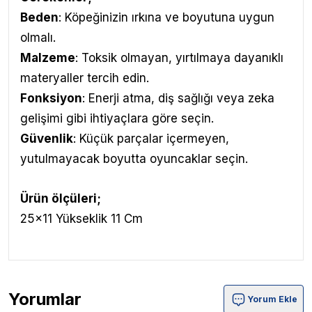
Beden
: Köpeğinizin ırkına ve boyutuna uygun
olmalı.
Malzeme
: Toksik olmayan, yırtılmaya dayanıklı
materyaller tercih edin.
Fonksiyon
: Enerji atma, diş sağlığı veya zeka
gelişimi gibi ihtiyaçlara göre seçin.
Güvenlik
: Küçük parçalar içermeyen,
yutulmayacak boyutta oyuncaklar seçin.
Ürün ölçüleri;
25x11 Yükseklik 11 Cm
Yorumlar
Yorum Ekle
Chuckit Indoor Fumbler Ev İçi Yumuşak Köpek Oyun Top