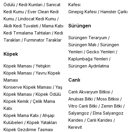
Ödülü
/
Kedi Kumları
/
Sanicat
Kafesi
Kedi Kumu
/
Ever Clean Kedi
Ginepig Kafesi
/
Hamster Çarkı
Kumu
/
Lindocat Kedi Kumu
/
Sürüngen
Akıllı Kedi Tuvaleti
/
Mama Kabı
Kedi Tırmalama Tahtaları
/
Kedi
Sürüngen Teraryum
/
Tarakları
/
Furminator Taraklar
Sürüngen Matı
/
Sürüngen
Yemleri
/
Gecko Yemleri
/
Köpek
Kaplumbağa Yemleri
/
Köpek Maması
/
Yetişkin
Sürüngen Aydınlatma
Köpek Maması
/
Yavru Köpek
Canlı
Maması
Konserve Köpek Maması
/
Yaş
Canlı Akvaryum Bitkisi
/
Köpek Maması
/
Köpek Ödülü
Anubias Bitki
/
Moss Bitkisi
/
Köpek Kemik
/
Çelik Mama
Vitro Canlı Bitki
/
Zemin Bitki
/
Kabı
Salyangoz
/
Elma Salyangoz
Köpek Mama Kabı
/
Ahşap
Karides
/
Canlı Karides
/
Kulübeleri
/
Köpek Yatakları
Kerevit
Köpek Gezdirme Tasması