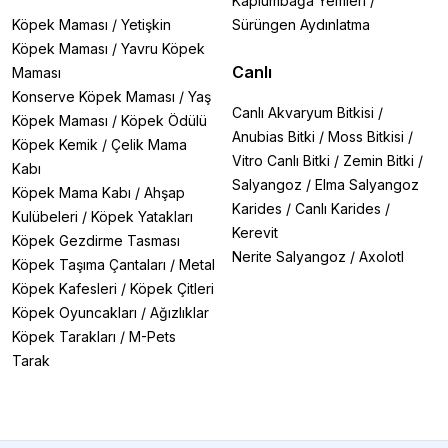
Kaplumbağa Yemleri
/
Köpek Maması
/
Yetişkin
Sürüngen Aydınlatma
Köpek Maması
/
Yavru Köpek
Canlı
Maması
Konserve Köpek Maması
/
Yaş
Canlı Akvaryum Bitkisi
/
Köpek Maması
/
Köpek Ödülü
Anubias Bitki
/
Moss Bitkisi
/
Köpek Kemik
/
Çelik Mama
Vitro Canlı Bitki
/
Zemin Bitki
/
Kabı
Salyangoz
/
Elma Salyangoz
Köpek Mama Kabı
/
Ahşap
Karides
/
Canlı Karides
/
Kulübeleri
/
Köpek Yatakları
Kerevit
Köpek Gezdirme Tasması
Nerite Salyangoz
/
Axolotl
Köpek Taşıma Çantaları
/
Metal
Köpek Kafesleri
/
Köpek Çitleri
Köpek Oyuncakları
/
Ağızlıklar
Köpek Tarakları
/
M-Pets
Tarak