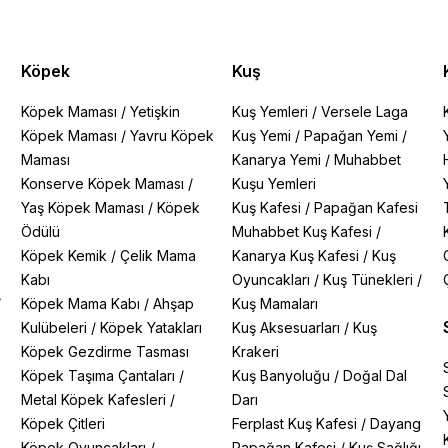
Köpek
Kuş
Köpek Maması
/
Yetişkin
Kuş Yemleri
/
Versele Laga
Köpek Maması
/
Yavru Köpek
Kuş Yemi
/
Papağan Yemi
/
Maması
Kanarya Yemi
/
Muhabbet
Konserve Köpek Maması
/
Kuşu Yemleri
Yaş Köpek Maması
/
Köpek
Kuş Kafesi
/
Papağan Kafesi
Ödülü
Muhabbet Kuş Kafesi
/
Köpek Kemik
/
Çelik Mama
Kanarya Kuş Kafesi
/
Kuş
Kabı
Oyuncakları
/
Kuş Tünekleri
/
/
Köpek Mama Kabı
/
Ahşap
Kuş Mamaları
Kulübeleri
/
Köpek Yatakları
Kuş Aksesuarları
/
Kuş
Köpek Gezdirme Tasması
Krakeri
Köpek Taşıma Çantaları
/
Kuş Banyoluğu
/
Doğal Dal
Metal Köpek Kafesleri
/
Darı
Köpek Çitleri
Ferplast Kuş Kafesi
/
Dayang
Köpek Oyuncakları
/
Papağan Kafesi
/
Kuş Sağlığı