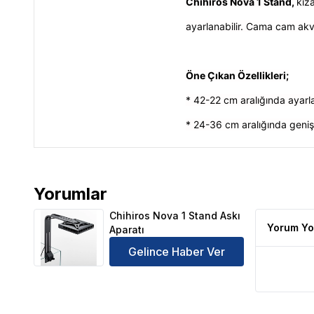
Chihiros Nova 1 Stand,
k
ız
ayarlanabilir. Cama cam akv
Öne Çıkan Özellikleri;
* 42-22 cm aralığında ayarla
* 24-36 cm aralığında geniş
Yorumlar
Chihiros Nova 1 Stand Askı Aparatı Ürün Yorumları
Chihiros Nova 1 Stand Askı
Yorum Yo
Aparatı
Gelince Haber Ver