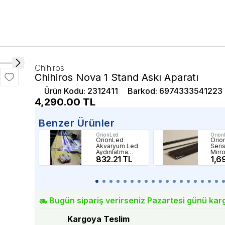
Chihiros
Chihiros Nova 1 Stand Askı Aparatı
Ürün Kodu
:
2312411
Barkod
:
6974333541223
4,290.00
TL
Benzer Ürünler
OrionLed
Orion
OrionLed
Orio
Akvaryum Led
Seri
Aydınlatma
Mirro
Karışık Renkli
832.21 TL
Gölg
1,6
Beyaz Mavi
60c
30Cm
Bugün sipariş verirseniz Pazartesi günü kar
Kargoya Teslim