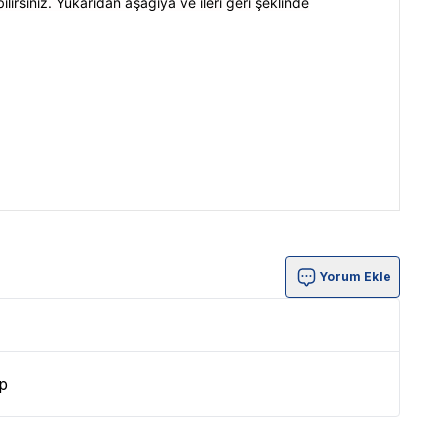
irsiniz. Yukarıdan aşağıya ve ileri geri şeklinde
Yorum Ekle
p