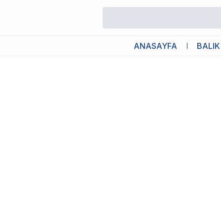
/
Akvaryum Aydınlatmalar
/
Chihiros Nova 1 Stand Askı Aparatı
ANASAYFA
BALIK