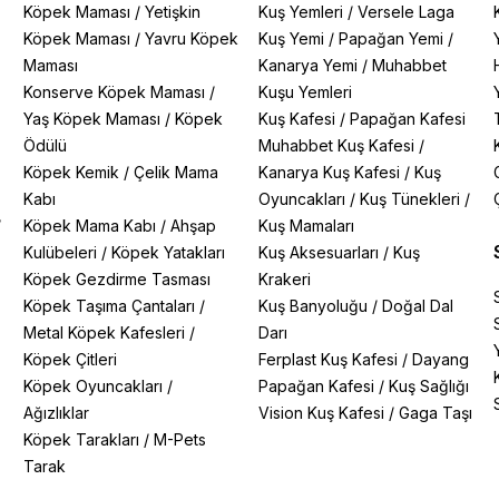
Köpek Maması
/
Yetişkin
Kuş Yemleri
/
Versele Laga
Köpek Maması
/
Yavru Köpek
Kuş Yemi
/
Papağan Yemi
/
Maması
Kanarya Yemi
/
Muhabbet
Konserve Köpek Maması
/
Kuşu Yemleri
Yaş Köpek Maması
/
Köpek
Kuş Kafesi
/
Papağan Kafesi
Ödülü
Muhabbet Kuş Kafesi
/
Köpek Kemik
/
Çelik Mama
Kanarya Kuş Kafesi
/
Kuş
Kabı
Oyuncakları
/
Kuş Tünekleri
/
/
Köpek Mama Kabı
/
Ahşap
Kuş Mamaları
Kulübeleri
/
Köpek Yatakları
Kuş Aksesuarları
/
Kuş
Köpek Gezdirme Tasması
Krakeri
Köpek Taşıma Çantaları
/
Kuş Banyoluğu
/
Doğal Dal
Metal Köpek Kafesleri
/
Darı
Köpek Çitleri
Ferplast Kuş Kafesi
/
Dayang
Köpek Oyuncakları
/
Papağan Kafesi
/
Kuş Sağlığı
Ağızlıklar
Vision Kuş Kafesi
/
Gaga Taşı
Köpek Tarakları
/
M-Pets
Tarak