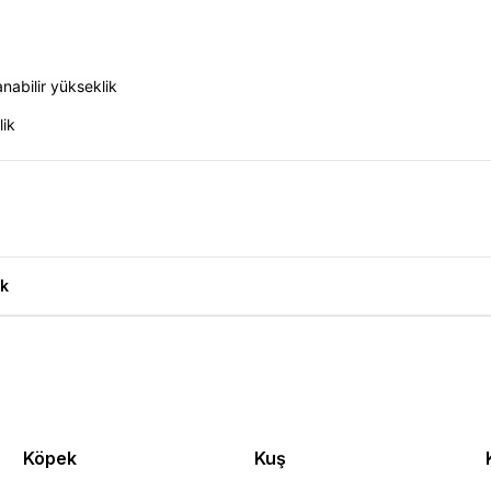
nabilir yükseklik
lik
k
Köpek
Kuş