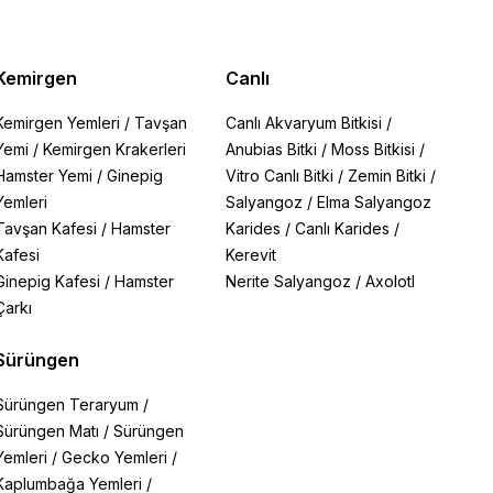
Kemirgen
Canlı
Kemirgen Yemleri
/
Tavşan
Canlı Akvaryum Bitkisi
/
Yemi
/
Kemirgen Krakerleri
Anubias Bitki
/
Moss Bitkisi
/
Hamster Yemi
/
Ginepig
Vitro Canlı Bitki
/
Zemin Bitki
/
Yemleri
Salyangoz
/
Elma Salyangoz
Tavşan Kafesi
/
Hamster
Karides
/
Canlı Karides
/
Kafesi
Kerevit
Ginepig Kafesi
/
Hamster
Nerite Salyangoz
/
Axolotl
Çarkı
Sürüngen
Sürüngen Teraryum
/
Sürüngen Matı
/
Sürüngen
Yemleri
/
Gecko Yemleri
/
Kaplumbağa Yemleri
/