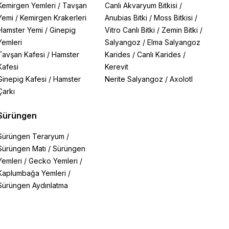
Kemirgen Yemleri
/
Tavşan
Canlı Akvaryum Bitkisi
/
Yemi
/
Kemirgen Krakerleri
Anubias Bitki
/
Moss Bitkisi
/
Hamster Yemi
/
Ginepig
Vitro Canlı Bitki
/
Zemin Bitki
/
Yemleri
Salyangoz
/
Elma Salyangoz
Tavşan Kafesi
/
Hamster
Karides
/
Canlı Karides
/
Kafesi
Kerevit
Ginepig Kafesi
/
Hamster
Nerite Salyangoz
/
Axolotl
Çarkı
Sürüngen
Sürüngen Teraryum
/
Sürüngen Matı
/
Sürüngen
Yemleri
/
Gecko Yemleri
/
Kaplumbağa Yemleri
/
Sürüngen Aydınlatma