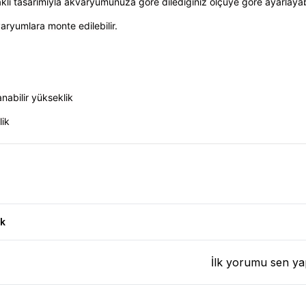
aklı tasarımıyla akvaryumunuza göre dilediğiniz ölçüye göre ayarlayabil
aryumlara monte edilebilir.
nabilir yükseklik
lik
k
İlk yorumu sen ya