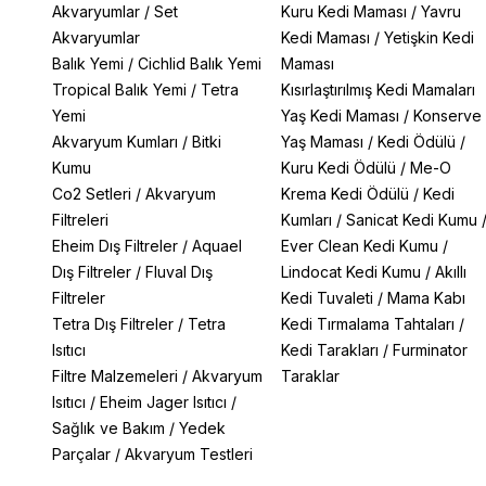
Akvaryumlar
/
Set
Kuru Kedi Maması
/
Yavru
Akvaryumlar
Kedi Maması
/
Yetişkin Kedi
Balık Yemi
/
Cichlid Balık Yemi
Maması
Tropical Balık Yemi
/
Tetra
Kısırlaştırılmış Kedi Mamaları
Yemi
Yaş Kedi Maması
/
Konserve
Akvaryum Kumları
/
Bitki
Yaş Maması
/
Kedi Ödülü
/
Kumu
Kuru Kedi Ödülü
/
Me-O
Co2 Setleri
/
Akvaryum
Krema Kedi Ödülü
/
Kedi
Filtreleri
Kumları
/
Sanicat Kedi Kumu
Eheim Dış Filtreler
/
Aquael
Ever Clean Kedi Kumu
/
Dış Filtreler
/
Fluval Dış
Lindocat Kedi Kumu
/
Akıllı
Filtreler
Kedi Tuvaleti
/
Mama Kabı
Tetra Dış Filtreler
/
Tetra
Kedi Tırmalama Tahtaları
/
Isıtıcı
Kedi Tarakları
/
Furminator
Filtre Malzemeleri
/
Akvaryum
Taraklar
Isıtıcı
/
Eheim Jager Isıtıcı
/
Sağlık ve Bakım
/
Yedek
Parçalar
/
Akvaryum Testleri