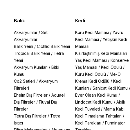
Balık
Kedi
Akvaryumlar
/
Set
Kuru Kedi Maması
/
Yavru
Akvaryumlar
Kedi Maması
/
Yetişkin Kedi
Balık Yemi
/
Cichlid Balık Yemi
Maması
Tropical Balık Yemi
/
Tetra
Kısırlaştırılmış Kedi Mamaları
Yemi
Yaş Kedi Maması
/
Konserve
Akvaryum Kumları
/
Bitki
Yaş Maması
/
Kedi Ödülü
/
Kumu
Kuru Kedi Ödülü
/
Me-O
Co2 Setleri
/
Akvaryum
Krema Kedi Ödülü
/
Kedi
Filtreleri
Kumları
/
Sanicat Kedi Kumu
Eheim Dış Filtreler
/
Aquael
Ever Clean Kedi Kumu
/
Dış Filtreler
/
Fluval Dış
Lindocat Kedi Kumu
/
Akıllı
Filtreler
Kedi Tuvaleti
/
Mama Kabı
Tetra Dış Filtreler
/
Tetra
Kedi Tırmalama Tahtaları
/
Isıtıcı
Kedi Tarakları
/
Furminator
Filtre Malzemeleri
/
Akvaryum
Taraklar