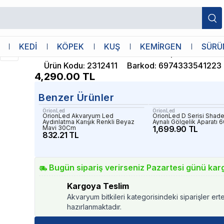
Chihiros
KEDİ
KÖPEK
KUŞ
KEMİRGEN
SÜRÜ
Chihiros Nova 1 Stand Askı Aparatı
Ürün Kodu
:
2312411
Barkod
:
6974333541223
4,290.00
TL
Benzer Ürünler
OrionLed
OrionLed
OrionLed Akvaryum Led
OrionLed D Serisi Shade
Aydınlatma Karışık Renkli Beyaz
Aynalı Gölgelik Aparatı
Mavi 30Cm
1,699.90 TL
832.21 TL
Bugün sipariş verirseniz Pazartesi günü kar
Kargoya Teslim
Akvaryum bitkileri kategorisindeki siparişler ert
hazırlanmaktadır.