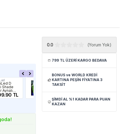
0.0
(
Yorum Yok
)
799 TL ÜZERİ KARGO BEDAVA
BONUS ve WORLD KREDİ
KARTINA PEŞİN FİYATINA 3
Led
OrionLed
Ori
nLed D
OrionLed
Ori
TAKSİT
si Shade
Akvaryum Led
Ser
r Aynalı
Aydınlatma
Mir
elik Aparatı
99.90 TL
Daylight 80Cm
1,198.49 TL
Göl
1,
m
3000K
35
ŞİMDİ AL %1 KADAR PARA PUAN
KAZAN
goda!