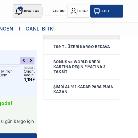
2
FIRSATLAR
YARDIM
HESAP
SEPET
NGEN
CANLI BİTKİ
0.0
(
Yorum Yok
)
799 TL ÜZERİ KARGO BEDAVA
BONUS ve WORLD KREDİ
KARTINA PEŞİN FİYATINA 3
OrionLed
OrionLed
 Mirror
OrionLed Akvaryum Led
OrionLed D Serisi Shade 
TAKSİT
 60cm
Aydınlatma Daylight 80Cm 3000K
Aynalı Gölgelik Aparatı 3
1,198.49 TL
1,099.90 TL
ŞİMDİ AL %1 KADAR PARA PUAN
KAZAN
goda!
esi gün kargo için