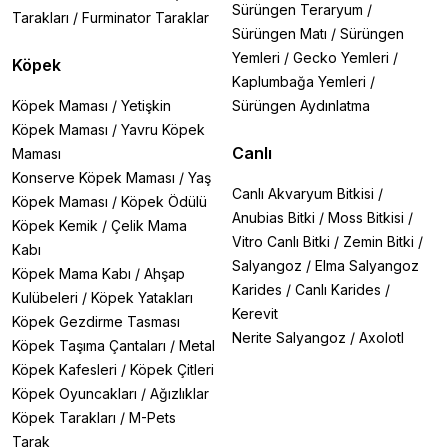
Sürüngen Teraryum
/
Tarakları
/
Furminator Taraklar
Sürüngen Matı
/
Sürüngen
Yemleri
/
Gecko Yemleri
/
Köpek
Kaplumbağa Yemleri
/
Köpek Maması
/
Yetişkin
Sürüngen Aydınlatma
Köpek Maması
/
Yavru Köpek
Canlı
Maması
Konserve Köpek Maması
/
Yaş
Canlı Akvaryum Bitkisi
/
Köpek Maması
/
Köpek Ödülü
Anubias Bitki
/
Moss Bitkisi
/
Köpek Kemik
/
Çelik Mama
Vitro Canlı Bitki
/
Zemin Bitki
/
Kabı
Salyangoz
/
Elma Salyangoz
Köpek Mama Kabı
/
Ahşap
Karides
/
Canlı Karides
/
Kulübeleri
/
Köpek Yatakları
Kerevit
Köpek Gezdirme Tasması
Nerite Salyangoz
/
Axolotl
Köpek Taşıma Çantaları
/
Metal
Köpek Kafesleri
/
Köpek Çitleri
Köpek Oyuncakları
/
Ağızlıklar
Köpek Tarakları
/
M-Pets
Tarak