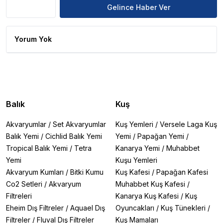
Gelince Haber Ver
Yorum Yok
Balık
Kuş
Akvaryumlar
/
Set Akvaryumlar
Kuş Yemleri
/
Versele Laga Kuş
Balık Yemi
/
Cichlid Balık Yemi
Yemi
/
Papağan Yemi
/
Tropical Balık Yemi
/
Tetra
Kanarya Yemi
/
Muhabbet
Yemi
Kuşu Yemleri
Akvaryum Kumları
/
Bitki Kumu
Kuş Kafesi
/
Papağan Kafesi
Co2 Setleri
/
Akvaryum
Muhabbet Kuş Kafesi
/
Filtreleri
Kanarya Kuş Kafesi
/
Kuş
Eheim Dış Filtreler
/
Aquael Dış
Oyuncakları
/
Kuş Tünekleri
/
Filtreler
/
Fluval Dış Filtreler
Kuş Mamaları