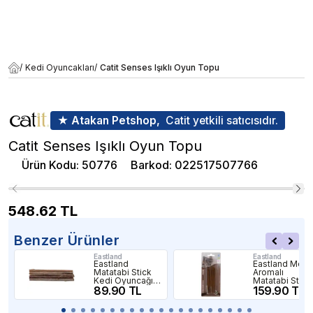
/
Kedi Oyuncakları
/
Catit Senses Işıklı Oyun Topu
★ Atakan Petshop,
Catit yetkili satıcısıdır.
Catit Senses Işıklı Oyun Topu
Ürün Kodu
:
50776
Barkod
:
022517507766
548.62
TL
Benzer Ürünler
Eastland
Eastland
Eastland
Eastland Mey
Matatabi Stick
Aromalı
Kedi Oyuncağı
Matatabi Stick
5li 12cm
89.90 TL
Kedi Oyuncağı
159.90 TL
5li