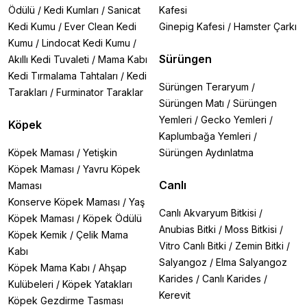
Ödülü
/
Kedi Kumları
/
Sanicat
Kafesi
Kedi Kumu
/
Ever Clean Kedi
Ginepig Kafesi
/
Hamster Çarkı
Kumu
/
Lindocat Kedi Kumu
/
Sürüngen
Akıllı Kedi Tuvaleti
/
Mama Kabı
Kedi Tırmalama Tahtaları
/
Kedi
Sürüngen Teraryum
/
Tarakları
/
Furminator Taraklar
Sürüngen Matı
/
Sürüngen
Yemleri
/
Gecko Yemleri
/
Köpek
Kaplumbağa Yemleri
/
Köpek Maması
/
Yetişkin
Sürüngen Aydınlatma
Köpek Maması
/
Yavru Köpek
Canlı
Maması
Konserve Köpek Maması
/
Yaş
Canlı Akvaryum Bitkisi
/
Köpek Maması
/
Köpek Ödülü
Anubias Bitki
/
Moss Bitkisi
/
Köpek Kemik
/
Çelik Mama
Vitro Canlı Bitki
/
Zemin Bitki
/
Kabı
Salyangoz
/
Elma Salyangoz
Köpek Mama Kabı
/
Ahşap
Karides
/
Canlı Karides
/
Kulübeleri
/
Köpek Yatakları
Kerevit
Köpek Gezdirme Tasması