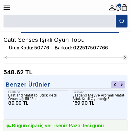
2
/
Kedi Oyuncakları
/
Catit Senses Işıklı Oyun Topu
★ Atakan Petshop,
Catit yetkili satıcısıdır.
Catit Senses Işıklı Oyun Topu
Ürün Kodu
:
50776
Barkod
:
022517507766
548.62
TL
Benzer Ürünler
Eastland
Eastland
Eastland Matatabi Stick Kedi
Eastland Meyve Aromalı Matatabi
Oyuncağı 5li 12cm
Stick Kedi Oyuncağı 5li
89.90 TL
159.90 TL
Bugün sipariş verirseniz Pazartesi günü