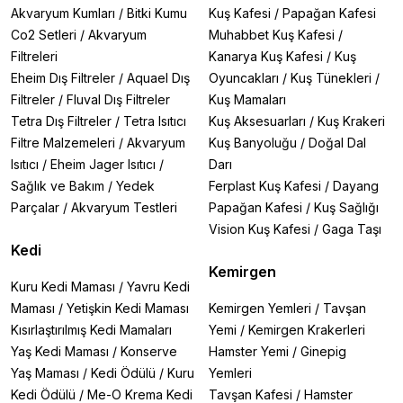
Akvaryum Kumları
/
Bitki Kumu
Kuş Kafesi
/
Papağan Kafesi
Co2 Setleri
/
Akvaryum
Muhabbet Kuş Kafesi
/
Filtreleri
Kanarya Kuş Kafesi
/
Kuş
Eheim Dış Filtreler
/
Aquael Dış
Oyuncakları
/
Kuş Tünekleri
/
Filtreler
/
Fluval Dış Filtreler
Kuş Mamaları
Tetra Dış Filtreler
/
Tetra Isıtıcı
Kuş Aksesuarları
/
Kuş Krakeri
Filtre Malzemeleri
/
Akvaryum
Kuş Banyoluğu
/
Doğal Dal
Isıtıcı
/
Eheim Jager Isıtıcı
/
Darı
Sağlık ve Bakım
/
Yedek
Ferplast Kuş Kafesi
/
Dayang
Parçalar
/
Akvaryum Testleri
Papağan Kafesi
/
Kuş Sağlığı
Vision Kuş Kafesi
/
Gaga Taşı
Kedi
Kemirgen
Kuru Kedi Maması
/
Yavru Kedi
Maması
/
Yetişkin Kedi Maması
Kemirgen Yemleri
/
Tavşan
Kısırlaştırılmış Kedi Mamaları
Yemi
/
Kemirgen Krakerleri
Yaş Kedi Maması
/
Konserve
Hamster Yemi
/
Ginepig
Yaş Maması
/
Kedi Ödülü
/
Kuru
Yemleri
Kedi Ödülü
/
Me-O Krema Kedi
Tavşan Kafesi
/
Hamster