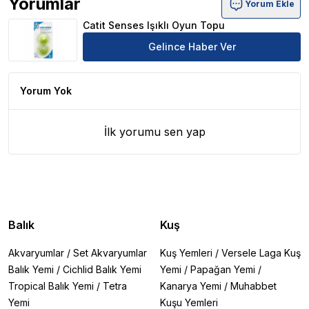
Yorumlar
Yorum Ekle
Catit Senses Işıklı Oyun Topu Ürün Yorumları
Catit Senses Işıklı Oyun Topu
Gelince Haber Ver
Yorum Yok
İlk yorumu sen yap
Balık
Kuş
Akvaryumlar
/
Set Akvaryumlar
Kuş Yemleri
/
Versele Laga Kuş
Balık Yemi
/
Cichlid Balık Yemi
Yemi
/
Papağan Yemi
/
Tropical Balık Yemi
/
Tetra
Kanarya Yemi
/
Muhabbet
Yemi
Kuşu Yemleri