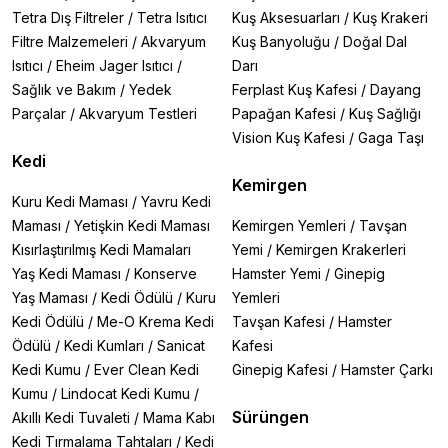
Tetra Dış Filtreler
/
Tetra Isıtıcı
Kuş Aksesuarları
/
Kuş Krakeri
Filtre Malzemeleri
/
Akvaryum
Kuş Banyoluğu
/
Doğal Dal
Isıtıcı
/
Eheim Jager Isıtıcı
/
Darı
Sağlık ve Bakım
/
Yedek
Ferplast Kuş Kafesi
/
Dayang
Parçalar
/
Akvaryum Testleri
Papağan Kafesi
/
Kuş Sağlığı
Vision Kuş Kafesi
/
Gaga Taşı
Kedi
Kemirgen
Kuru Kedi Maması
/
Yavru Kedi
Maması
/
Yetişkin Kedi Maması
Kemirgen Yemleri
/
Tavşan
Kısırlaştırılmış Kedi Mamaları
Yemi
/
Kemirgen Krakerleri
Yaş Kedi Maması
/
Konserve
Hamster Yemi
/
Ginepig
Yaş Maması
/
Kedi Ödülü
/
Kuru
Yemleri
Kedi Ödülü
/
Me-O Krema Kedi
Tavşan Kafesi
/
Hamster
Ödülü
/
Kedi Kumları
/
Sanicat
Kafesi
Kedi Kumu
/
Ever Clean Kedi
Ginepig Kafesi
/
Hamster Çarkı
Kumu
/
Lindocat Kedi Kumu
/
Sürüngen
Akıllı Kedi Tuvaleti
/
Mama Kabı
Kedi Tırmalama Tahtaları
/
Kedi