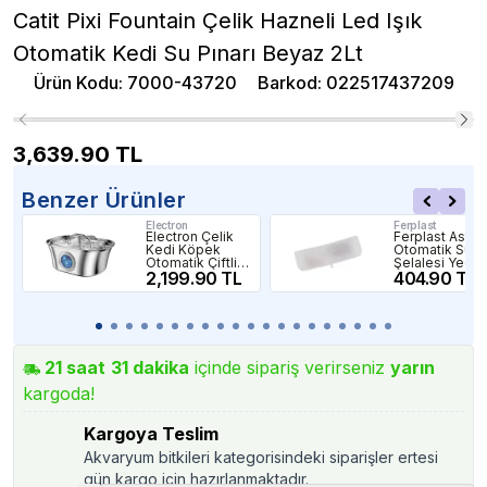
Catit Pixi Fountain Çelik Hazneli Led Işık
Otomatik Kedi Su Pınarı Beyaz 2Lt
Ürün Kodu
:
7000-43720
Barkod
:
022517437209
3,639.90
TL
Benzer Ürünler
Electron
Ferplast
Electron Çelik
Ferplast Astra
Kedi Köpek
Otomatik Su
Otomatik Çiftli
Şelalesi Yede
Su Pınarı 3,2Lt
2,199.90 TL
Filtresi
404.90 TL
21
saat
31
dakika
içinde sipariş verirseniz
yarın
kargoda!
Kargoya Teslim
Akvaryum bitkileri kategorisindeki siparişler ertesi
gün kargo için hazırlanmaktadır.