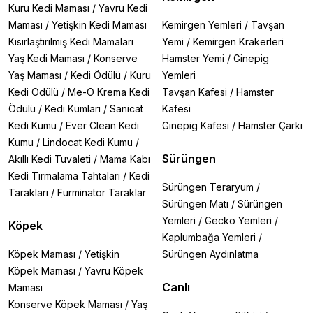
Kuru Kedi Maması
/
Yavru Kedi
Maması
/
Yetişkin Kedi Maması
Kemirgen Yemleri
/
Tavşan
Kısırlaştırılmış Kedi Mamaları
Yemi
/
Kemirgen Krakerleri
Yaş Kedi Maması
/
Konserve
Hamster Yemi
/
Ginepig
Yaş Maması
/
Kedi Ödülü
/
Kuru
Yemleri
Kedi Ödülü
/
Me-O Krema Kedi
Tavşan Kafesi
/
Hamster
Ödülü
/
Kedi Kumları
/
Sanicat
Kafesi
Kedi Kumu
/
Ever Clean Kedi
Ginepig Kafesi
/
Hamster Çarkı
Kumu
/
Lindocat Kedi Kumu
/
Sürüngen
Akıllı Kedi Tuvaleti
/
Mama Kabı
Kedi Tırmalama Tahtaları
/
Kedi
Sürüngen Teraryum
/
Tarakları
/
Furminator Taraklar
Sürüngen Matı
/
Sürüngen
Yemleri
/
Gecko Yemleri
/
Köpek
Kaplumbağa Yemleri
/
Köpek Maması
/
Yetişkin
Sürüngen Aydınlatma
Köpek Maması
/
Yavru Köpek
Canlı
Maması
Konserve Köpek Maması
/
Yaş