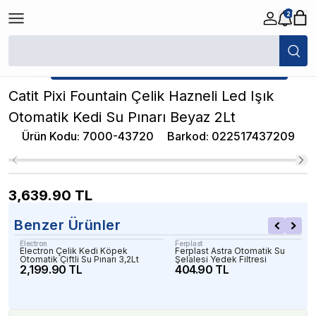
2
/
Kedi Su Pınarı
/
Catit Pixi Fountain Çelik Hazneli Led Işık Otomatik Kedi
★ Atakan Petshop,
Catit yetkili satıcısıdır.
Catit Pixi Fountain Çelik Hazneli Led Işık
Otomatik Kedi Su Pınarı Beyaz 2Lt
Ürün Kodu
:
7000-43720
Barkod
:
022517437209
3,639.90
TL
Benzer Ürünler
Electron
Ferplast
Electron Çelik Kedi Köpek
Ferplast Astra Otomatik Su
Otomatik Çiftli Su Pınarı 3,2Lt
Şelalesi Yedek Filtresi
2,199.90 TL
404.90 TL