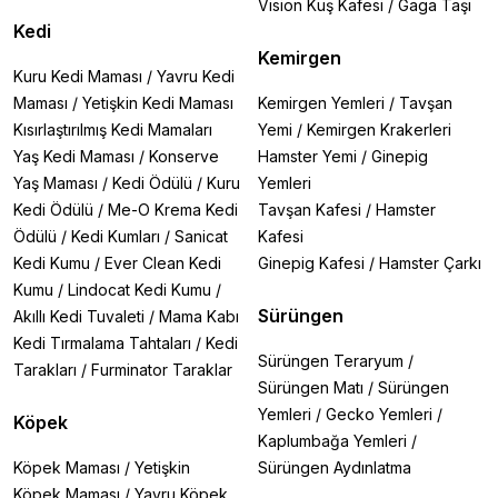
Vision Kuş Kafesi
/
Gaga Taşı
Kedi
Kemirgen
Kuru Kedi Maması
/
Yavru Kedi
Maması
/
Yetişkin Kedi Maması
Kemirgen Yemleri
/
Tavşan
Kısırlaştırılmış Kedi Mamaları
Yemi
/
Kemirgen Krakerleri
Yaş Kedi Maması
/
Konserve
Hamster Yemi
/
Ginepig
Yaş Maması
/
Kedi Ödülü
/
Kuru
Yemleri
Kedi Ödülü
/
Me-O Krema Kedi
Tavşan Kafesi
/
Hamster
Ödülü
/
Kedi Kumları
/
Sanicat
Kafesi
Kedi Kumu
/
Ever Clean Kedi
Ginepig Kafesi
/
Hamster Çarkı
Kumu
/
Lindocat Kedi Kumu
/
Sürüngen
Akıllı Kedi Tuvaleti
/
Mama Kabı
Kedi Tırmalama Tahtaları
/
Kedi
Sürüngen Teraryum
/
Tarakları
/
Furminator Taraklar
Sürüngen Matı
/
Sürüngen
Yemleri
/
Gecko Yemleri
/
Köpek
Kaplumbağa Yemleri
/
Köpek Maması
/
Yetişkin
Sürüngen Aydınlatma
Köpek Maması
/
Yavru Köpek