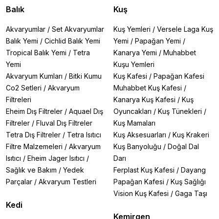
Balık
Kuş
Akvaryumlar
/
Set Akvaryumlar
Kuş Yemleri
/
Versele Laga Kuş
Balık Yemi
/
Cichlid Balık Yemi
Yemi
/
Papağan Yemi
/
Tropical Balık Yemi
/
Tetra
Kanarya Yemi
/
Muhabbet
Yemi
Kuşu Yemleri
Akvaryum Kumları
/
Bitki Kumu
Kuş Kafesi
/
Papağan Kafesi
Co2 Setleri
/
Akvaryum
Muhabbet Kuş Kafesi
/
Filtreleri
Kanarya Kuş Kafesi
/
Kuş
Eheim Dış Filtreler
/
Aquael Dış
Oyuncakları
/
Kuş Tünekleri
/
Filtreler
/
Fluval Dış Filtreler
Kuş Mamaları
Tetra Dış Filtreler
/
Tetra Isıtıcı
Kuş Aksesuarları
/
Kuş Krakeri
Filtre Malzemeleri
/
Akvaryum
Kuş Banyoluğu
/
Doğal Dal
Isıtıcı
/
Eheim Jager Isıtıcı
/
Darı
Sağlık ve Bakım
/
Yedek
Ferplast Kuş Kafesi
/
Dayang
Parçalar
/
Akvaryum Testleri
Papağan Kafesi
/
Kuş Sağlığı
Vision Kuş Kafesi
/
Gaga Taşı
Kedi
Kemirgen