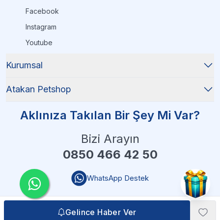
Facebook
Instagram
Youtube
Kurumsal
Atakan Petshop
Aklınıza Takılan Bir Şey Mi Var?
Bizi Arayın
0850 466 42 50
WhatsApp Destek
Gelince Haber Ver
Gelince Haber Ver
Atakan Petshop - 2026 Tüm Hakları Saklıdır
| Reliefers Digital