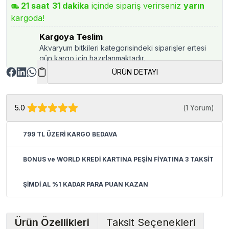
21
saat
31
dakika
içinde sipariş verirseniz
yarın
kargoda!
Kargoya Teslim
Akvaryum bitkileri kategorisindeki siparişler ertesi
gün kargo için hazırlanmaktadır.
ÜRÜN DETAYI
5.0
(
1 Yorum
)
799 TL ÜZERİ KARGO BEDAVA
BONUS ve WORLD KREDİ KARTINA PEŞİN FİYATINA 3 TAKSİT
ŞİMDİ AL %1 KADAR PARA PUAN KAZAN
Ürün Özellikleri
Taksit Seçenekleri