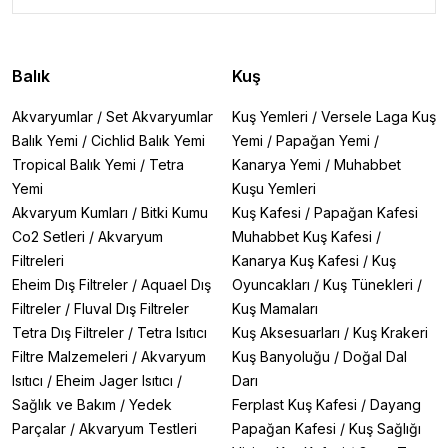
Balık
Kuş
Akvaryumlar
/
Set Akvaryumlar
Kuş Yemleri
/
Versele Laga Kuş
Balık Yemi
/
Cichlid Balık Yemi
Yemi
/
Papağan Yemi
/
Tropical Balık Yemi
/
Tetra
Kanarya Yemi
/
Muhabbet
Yemi
Kuşu Yemleri
Akvaryum Kumları
/
Bitki Kumu
Kuş Kafesi
/
Papağan Kafesi
Co2 Setleri
/
Akvaryum
Muhabbet Kuş Kafesi
/
Filtreleri
Kanarya Kuş Kafesi
/
Kuş
Eheim Dış Filtreler
/
Aquael Dış
Oyuncakları
/
Kuş Tünekleri
/
Filtreler
/
Fluval Dış Filtreler
Kuş Mamaları
Tetra Dış Filtreler
/
Tetra Isıtıcı
Kuş Aksesuarları
/
Kuş Krakeri
Filtre Malzemeleri
/
Akvaryum
Kuş Banyoluğu
/
Doğal Dal
Isıtıcı
/
Eheim Jager Isıtıcı
/
Darı
Sağlık ve Bakım
/
Yedek
Ferplast Kuş Kafesi
/
Dayang
Parçalar
/
Akvaryum Testleri
Papağan Kafesi
/
Kuş Sağlığı