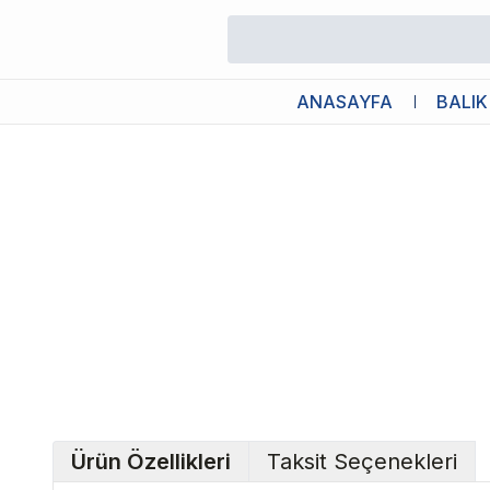
/
Mama Saklama Kabı
/
Catit 2.0 Multi Feeder Çoklu Mama Kabı
ANASAYFA
BALIK
Ürün Özellikleri
Taksit Seçenekleri