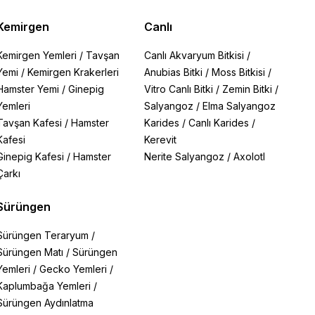
Kemirgen
Canlı
Kemirgen Yemleri
/
Tavşan
Canlı Akvaryum Bitkisi
/
Yemi
/
Kemirgen Krakerleri
Anubias Bitki
/
Moss Bitkisi
/
Hamster Yemi
/
Ginepig
Vitro Canlı Bitki
/
Zemin Bitki
/
Yemleri
Salyangoz
/
Elma Salyangoz
Tavşan Kafesi
/
Hamster
Karides
/
Canlı Karides
/
Kafesi
Kerevit
Ginepig Kafesi
/
Hamster
Nerite Salyangoz
/
Axolotl
Çarkı
Sürüngen
Sürüngen Teraryum
/
Sürüngen Matı
/
Sürüngen
Yemleri
/
Gecko Yemleri
/
Kaplumbağa Yemleri
/
Sürüngen Aydınlatma