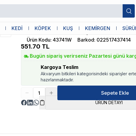
Catit
KEDİ
KÖPEK
KUŞ
KEMİRGEN
SÜRÜ
Catit 2.0 Multi Feeder Çoklu Mama Kab
Ürün Kodu
:
43741W
Barkod
:
022517437414
551.70
TL
Bugün sipariş verirseniz Pazartesi günü kar
Kargoya Teslim
Akvaryum bitkileri kategorisindeki siparişler ert
hazırlanmaktadır.
Sepete Ekle
ÜRÜN DETAYI