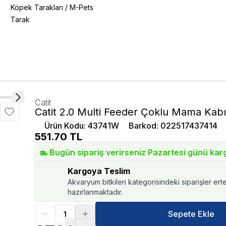
Köpek Tarakları
/
M-Pets
Tarak
Catit
Catit 2.0 Multi Feeder Çoklu Mama Kab
Ürün Kodu
:
43741W
Barkod
:
022517437414
551.70
TL
Bugün sipariş verirseniz Pazartesi günü kar
Kargoya Teslim
Akvaryum bitkileri kategorisindeki siparişler ert
hazırlanmaktadır.
Sepete Ekle