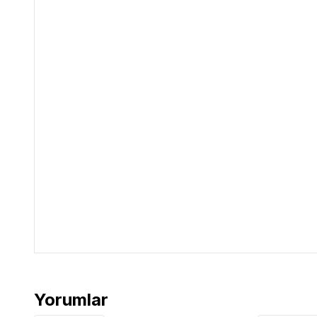
Yorumlar
Catit 2.0 Multi Feeder Çoklu Mama Kabı Ürün Yoruml