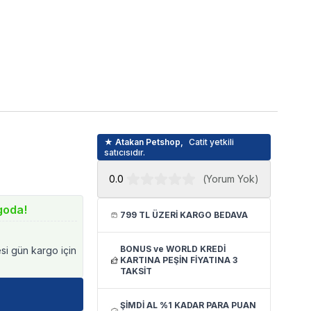
★ Atakan Petshop,
Catit yetkili
ı
satıcısıdır.
0.0
(
Yorum Yok
)
goda!
799 TL ÜZERİ KARGO BEDAVA
BONUS ve WORLD KREDİ
esi gün kargo için
KARTINA PEŞİN FİYATINA 3
TAKSİT
ŞİMDİ AL %1 KADAR PARA PUAN