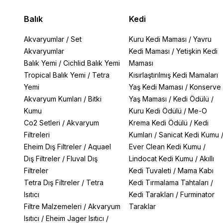
Balık
Kedi
Akvaryumlar
/
Set
Kuru Kedi Maması
/
Yavru
Akvaryumlar
Kedi Maması
/
Yetişkin Kedi
Balık Yemi
/
Cichlid Balık Yemi
Maması
Tropical Balık Yemi
/
Tetra
Kısırlaştırılmış Kedi Mamaları
Yemi
Yaş Kedi Maması
/
Konserve
Akvaryum Kumları
/
Bitki
Yaş Maması
/
Kedi Ödülü
/
Kumu
Kuru Kedi Ödülü
/
Me-O
Co2 Setleri
/
Akvaryum
Krema Kedi Ödülü
/
Kedi
Filtreleri
Kumları
/
Sanicat Kedi Kumu
Eheim Dış Filtreler
/
Aquael
Ever Clean Kedi Kumu
/
Dış Filtreler
/
Fluval Dış
Lindocat Kedi Kumu
/
Akıllı
Filtreler
Kedi Tuvaleti
/
Mama Kabı
Tetra Dış Filtreler
/
Tetra
Kedi Tırmalama Tahtaları
/
Isıtıcı
Kedi Tarakları
/
Furminator
Filtre Malzemeleri
/
Akvaryum
Taraklar
Isıtıcı
/
Eheim Jager Isıtıcı
/