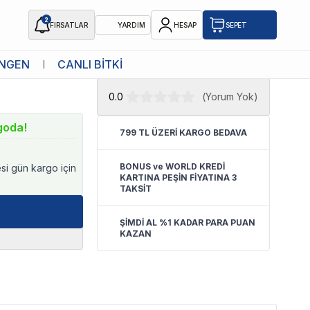
2
FIRSATLAR
YARDIM
HESAP
SEPET
★ Atakan Petshop,
Catit yetkili
NGEN
CANLI BİTKİ
ı
satıcısıdır.
0.0
(
Yorum Yok
)
goda!
799 TL ÜZERİ KARGO BEDAVA
BONUS ve WORLD KREDİ
esi gün kargo için
KARTINA PEŞİN FİYATINA 3
TAKSİT
ŞİMDİ AL %1 KADAR PARA PUAN
KAZAN