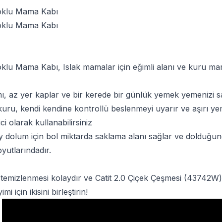
Çoklu Mama Kabı
Çoklu Mama Kabı
Çoklu Mama Kabı
, Islak mamalar için eğimli alanı ve kuru ma
ı, az yer kaplar ve bir kerede bir günlük yemek yemenizi s
ru, kendi kendine kontrollü beslenmeyi uyarır ve aşırı yem
ici olarak kullanabilirsiniz
ay dolum için bol miktarda saklama alanı sağlar ve dolduğund
yutlarındadır.
n temizlenmesi kolaydır ve
Catit 2.0 Çiçek Çeşmesi
(43742W) i
 için ikisini birleştirin!