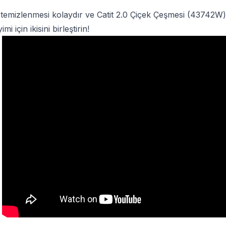
n temizlenmesi kolaydır ve
Catit 2.0 Çiçek Çeşmesi
(43742W) i
 için ikisini birleştirin!