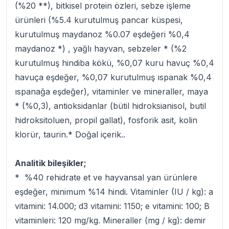
(%20 **), bitkisel protein özleri, sebze işleme
ürünleri (%5.4 kurutulmuş pancar küspesi,
kurutulmuş maydanoz %0.07 eşdeğeri %0,4
maydanoz *) , yağlı hayvan, sebzeler * (%2
kurutulmuş hindiba kökü, %0,07 kuru havuç %0,4
havuça eşdeğer, %0,07 kurutulmuş ıspanak %0,4
ıspanağa eşdeğer), vitaminler ve mineraller, maya
* (%0,3), antioksidanlar (bütil hidroksianisol, butil
hidroksitoluen, propil gallat), fosforik asit, kolin
klorür, taurin.* Doğal içerik..
Analitik bileşikler;
* %40 rehidrate et ve hayvansal yan ürünlere
eşdeğer, minimum %14 hindi. Vitaminler (IU / kg): a
vitamini: 14.000; d3 vitamini: 1150; e vitamini: 100; B
vitaminleri: 120 mg/kg. Mineraller (mg / kg): demir