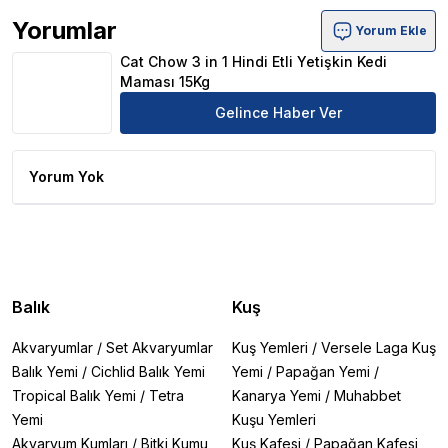
Yorumlar
Yorum Ekle
Cat Chow 3 in 1 Hindi Etli Yetişkin Kedi Maması 15Kg Ürü
Cat Chow 3 in 1 Hindi Etli Yetişkin Kedi
Maması 15Kg
Gelince Haber Ver
Yorum Yok
Balık
Kuş
Akvaryumlar
/
Set Akvaryumlar
Kuş Yemleri
/
Versele Laga Kuş
Balık Yemi
/
Cichlid Balık Yemi
Yemi
/
Papağan Yemi
/
Tropical Balık Yemi
/
Tetra
Kanarya Yemi
/
Muhabbet
Yemi
Kuşu Yemleri
Akvaryum Kumları
/
Bitki Kumu
Kuş Kafesi
/
Papağan Kafesi