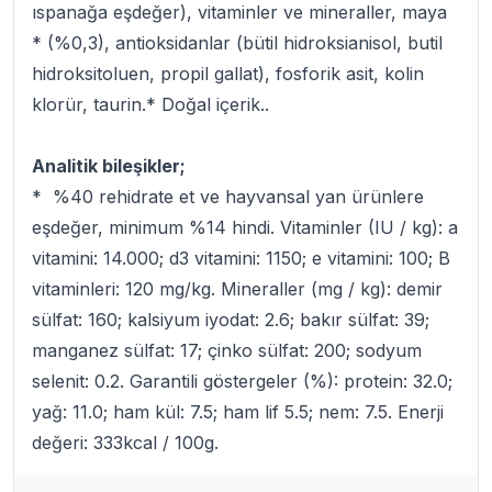
ıspanağa eşdeğer), vitaminler ve mineraller, maya
* (%0,3), antioksidanlar (bütil hidroksianisol, butil
hidroksitoluen, propil gallat), fosforik asit, kolin
klorür, taurin.* Doğal içerik..
Analitik bileşikler;
* %40 rehidrate et ve hayvansal yan ürünlere
eşdeğer, minimum %14 hindi. Vitaminler (IU / kg): a
vitamini: 14.000; d3 vitamini: 1150; e vitamini: 100; B
vitaminleri: 120 mg/kg. Mineraller (mg / kg): demir
sülfat: 160; kalsiyum iyodat: 2.6; bakır sülfat: 39;
manganez sülfat: 17; çinko sülfat: 200; sodyum
selenit: 0.2. Garantili göstergeler (%): protein: 32.0;
yağ: 11.0; ham kül: 7.5; ham lif 5.5; nem: 7.5. Enerji
değeri: 333kcal / 100g.