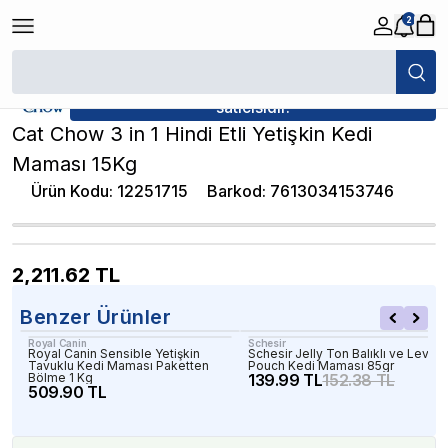
2
/
Yetişkin Kedi Maması
/
Cat Chow 3 in 1 Hindi Etli Yetişkin Kedi Maması 
★ Atakan Petshop,
Cat Chow yetkili
satıcısıdır.
Cat Chow 3 in 1 Hindi Etli Yetişkin Kedi
Maması 15Kg
Ürün Kodu
:
12251715
Barkod
:
7613034153746
2,211.62
TL
Benzer Ürünler
Royal Canin
Schesir
Royal Canin Sensible Yetişkin
Schesir Jelly Ton Balıklı ve Levrek
Tavuklu Kedi Maması Paketten
Pouch Kedi Maması 85gr
Bölme 1 Kg
139.99 TL
152.38 TL
509.90 TL