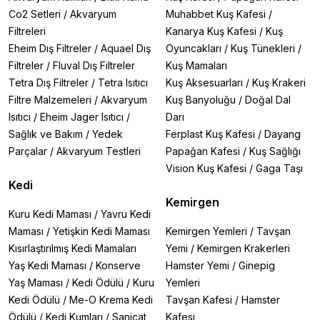
Co2 Setleri
/
Akvaryum
Muhabbet Kuş Kafesi
/
Filtreleri
Kanarya Kuş Kafesi
/
Kuş
Eheim Dış Filtreler
/
Aquael Dış
Oyuncakları
/
Kuş Tünekleri
/
Filtreler
/
Fluval Dış Filtreler
Kuş Mamaları
Tetra Dış Filtreler
/
Tetra Isıtıcı
Kuş Aksesuarları
/
Kuş Krakeri
Filtre Malzemeleri
/
Akvaryum
Kuş Banyoluğu
/
Doğal Dal
Isıtıcı
/
Eheim Jager Isıtıcı
/
Darı
Sağlık ve Bakım
/
Yedek
Ferplast Kuş Kafesi
/
Dayang
Parçalar
/
Akvaryum Testleri
Papağan Kafesi
/
Kuş Sağlığı
Vision Kuş Kafesi
/
Gaga Taşı
Kedi
Kemirgen
Kuru Kedi Maması
/
Yavru Kedi
Maması
/
Yetişkin Kedi Maması
Kemirgen Yemleri
/
Tavşan
Kısırlaştırılmış Kedi Mamaları
Yemi
/
Kemirgen Krakerleri
Yaş Kedi Maması
/
Konserve
Hamster Yemi
/
Ginepig
Yaş Maması
/
Kedi Ödülü
/
Kuru
Yemleri
Kedi Ödülü
/
Me-O Krema Kedi
Tavşan Kafesi
/
Hamster
Ödülü
/
Kedi Kumları
/
Sanicat
Kafesi