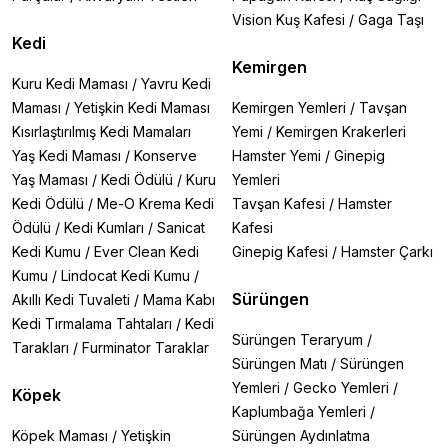
Vision Kuş Kafesi
/
Gaga Taşı
Kedi
Kemirgen
Kuru Kedi Maması
/
Yavru Kedi
Maması
/
Yetişkin Kedi Maması
Kemirgen Yemleri
/
Tavşan
Kısırlaştırılmış Kedi Mamaları
Yemi
/
Kemirgen Krakerleri
Yaş Kedi Maması
/
Konserve
Hamster Yemi
/
Ginepig
Yaş Maması
/
Kedi Ödülü
/
Kuru
Yemleri
Kedi Ödülü
/
Me-O Krema Kedi
Tavşan Kafesi
/
Hamster
Ödülü
/
Kedi Kumları
/
Sanicat
Kafesi
Kedi Kumu
/
Ever Clean Kedi
Ginepig Kafesi
/
Hamster Çarkı
Kumu
/
Lindocat Kedi Kumu
/
Sürüngen
Akıllı Kedi Tuvaleti
/
Mama Kabı
Kedi Tırmalama Tahtaları
/
Kedi
Sürüngen Teraryum
/
Tarakları
/
Furminator Taraklar
Sürüngen Matı
/
Sürüngen
Yemleri
/
Gecko Yemleri
/
Köpek
Kaplumbağa Yemleri
/
Köpek Maması
/
Yetişkin
Sürüngen Aydınlatma