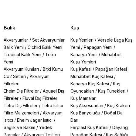
Balık
Kuş
Akvaryumlar
/
Set Akvaryumlar
Kuş Yemleri
/
Versele Laga Kuş
Balık Yemi
/
Cichlid Balık Yemi
Yemi
/
Papağan Yemi
/
Tropical Balık Yemi
/
Tetra
Kanarya Yemi
/
Muhabbet
Yemi
Kuşu Yemleri
Akvaryum Kumları
/
Bitki Kumu
Kuş Kafesi
/
Papağan Kafesi
Co2 Setleri
/
Akvaryum
Muhabbet Kuş Kafesi
/
Filtreleri
Kanarya Kuş Kafesi
/
Kuş
Eheim Dış Filtreler
/
Aquael Dış
Oyuncakları
/
Kuş Tünekleri
/
Filtreler
/
Fluval Dış Filtreler
Kuş Mamaları
Tetra Dış Filtreler
/
Tetra Isıtıcı
Kuş Aksesuarları
/
Kuş Krakeri
Filtre Malzemeleri
/
Akvaryum
Kuş Banyoluğu
/
Doğal Dal
Isıtıcı
/
Eheim Jager Isıtıcı
/
Darı
Sağlık ve Bakım
/
Yedek
Ferplast Kuş Kafesi
/
Dayang
Parçalar
/
Akvaryum Testleri
Papağan Kafesi
/
Kuş Sağlığı