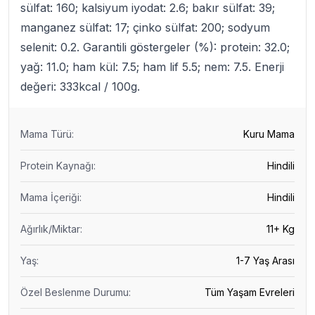
sülfat: 160; kalsiyum iyodat: 2.6; bakır sülfat: 39;
manganez sülfat: 17; çinko sülfat: 200; sodyum
selenit: 0.2. Garantili göstergeler (%): protein: 32.0;
yağ: 11.0; ham kül: 7.5; ham lif 5.5; nem: 7.5. Enerji
değeri: 333kcal / 100g.
Mama Türü
:
Kuru Mama
Protein Kaynağı
:
Hindili
Mama İçeriği
:
Hindili
Ağırlık/Miktar
:
11+ Kg
Yaş
:
1-7 Yaş Arası
Özel Beslenme Durumu
:
Tüm Yaşam Evreleri