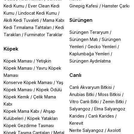
Kedi Kumu
/
Ever Clean Kedi
Ginepig Kafesi
/
Hamster Çarkı
Kumu
/
Lindocat Kedi Kumu
/
Sürüngen
Akıllı Kedi Tuvaleti
/
Mama Kabı
Kedi Tırmalama Tahtaları
/
Kedi
Sürüngen Teraryum
/
Tarakları
/
Furminator Taraklar
Sürüngen Matı
/
Sürüngen
Yemleri
/
Gecko Yemleri
/
Köpek
Kaplumbağa Yemleri
/
Köpek Maması
/
Yetişkin
Sürüngen Aydınlatma
Köpek Maması
/
Yavru Köpek
Canlı
Maması
Konserve Köpek Maması
/
Yaş
Canlı Akvaryum Bitkisi
/
Köpek Maması
/
Köpek Ödülü
Anubias Bitki
/
Moss Bitkisi
/
Köpek Kemik
/
Çelik Mama
Vitro Canlı Bitki
/
Zemin Bitki
/
Kabı
Salyangoz
/
Elma Salyangoz
Köpek Mama Kabı
/
Ahşap
Karides
/
Canlı Karides
/
Kulübeleri
/
Köpek Yatakları
Kerevit
Köpek Gezdirme Tasması
Nerite Salyangoz
/
Axolotl
Köpek Taşıma Çantaları
/
Metal