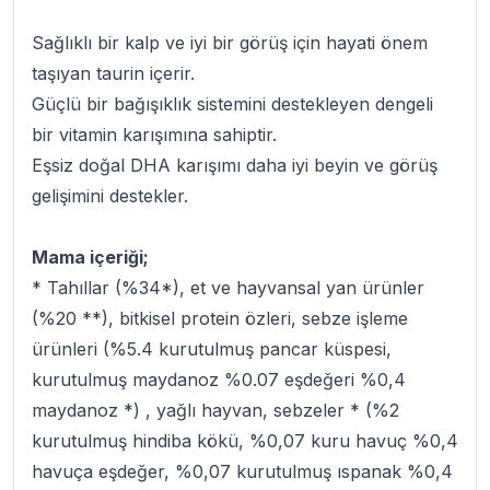
Sağlıklı bir kalp ve iyi bir görüş için hayati önem
taşıyan taurin içerir.
Güçlü bir bağışıklık sistemini destekleyen dengeli
bir vitamin karışımına sahiptir.
Eşsiz doğal DHA karışımı daha iyi beyin ve görüş
gelişimini destekler.
Mama içeriği;
* Tahıllar (%34*), et ve hayvansal yan ürünler
(%20 **), bitkisel protein özleri, sebze işleme
ürünleri (%5.4 kurutulmuş pancar küspesi,
kurutulmuş maydanoz %0.07 eşdeğeri %0,4
maydanoz *) , yağlı hayvan, sebzeler * (%2
kurutulmuş hindiba kökü, %0,07 kuru havuç %0,4
havuça eşdeğer, %0,07 kurutulmuş ıspanak %0,4