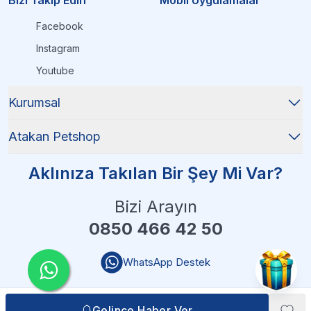
Bizi Takip Edin
Mobil Uygulamalar
Facebook
Instagram
Youtube
Kurumsal
Atakan Petshop
Aklınıza Takılan Bir Şey Mi Var?
Bizi Arayın
0850 466 42 50
WhatsApp Destek
Gelince Haber Ver
Gelince Haber Ver