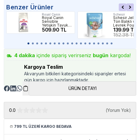
Benzer Ürünler
Royal Canin
Schesir
Royal Canin
Schesir Jelly
Sensible
Ton Balıklı ve
Yetişkin Tavuklu
Levrek Pouch
Kedi Maması
509.90 TL
Kedi Maması
139.99 TL
Paketten Bölme
85gr
152.38 TL
1 Kg
4
dakika
içinde sipariş verirseniz
bugün
kargoda!
Kargoya Teslim
Akvaryum bitkileri kategorisindeki siparişler ertesi
gün kargo için hazırlanmaktadır.
ÜRÜN DETAYI
0.0
(
Yorum Yok
)
799 TL ÜZERİ KARGO BEDAVA