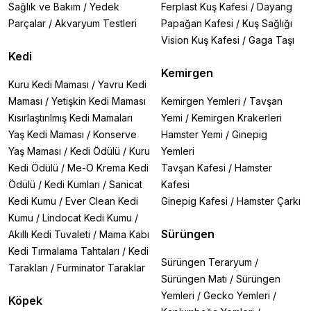
Sağlık ve Bakım
/
Yedek
Ferplast Kuş Kafesi
/
Dayang
Parçalar
/
Akvaryum Testleri
Papağan Kafesi
/
Kuş Sağlığı
Vision Kuş Kafesi
/
Gaga Taşı
Kedi
Kemirgen
Kuru Kedi Maması
/
Yavru Kedi
Maması
/
Yetişkin Kedi Maması
Kemirgen Yemleri
/
Tavşan
Kısırlaştırılmış Kedi Mamaları
Yemi
/
Kemirgen Krakerleri
Yaş Kedi Maması
/
Konserve
Hamster Yemi
/
Ginepig
Yaş Maması
/
Kedi Ödülü
/
Kuru
Yemleri
Kedi Ödülü
/
Me-O Krema Kedi
Tavşan Kafesi
/
Hamster
Ödülü
/
Kedi Kumları
/
Sanicat
Kafesi
Kedi Kumu
/
Ever Clean Kedi
Ginepig Kafesi
/
Hamster Çarkı
Kumu
/
Lindocat Kedi Kumu
/
Sürüngen
Akıllı Kedi Tuvaleti
/
Mama Kabı
Kedi Tırmalama Tahtaları
/
Kedi
Sürüngen Teraryum
/
Tarakları
/
Furminator Taraklar
Sürüngen Matı
/
Sürüngen
Yemleri
/
Gecko Yemleri
/
Köpek