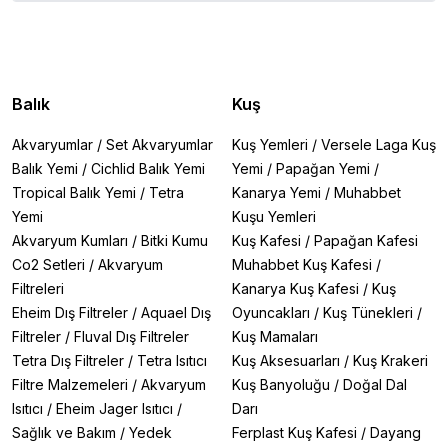
Balık
Kuş
Akvaryumlar
/
Set Akvaryumlar
Kuş Yemleri
/
Versele Laga Kuş
Balık Yemi
/
Cichlid Balık Yemi
Yemi
/
Papağan Yemi
/
Tropical Balık Yemi
/
Tetra
Kanarya Yemi
/
Muhabbet
Yemi
Kuşu Yemleri
Akvaryum Kumları
/
Bitki Kumu
Kuş Kafesi
/
Papağan Kafesi
Co2 Setleri
/
Akvaryum
Muhabbet Kuş Kafesi
/
Filtreleri
Kanarya Kuş Kafesi
/
Kuş
Eheim Dış Filtreler
/
Aquael Dış
Oyuncakları
/
Kuş Tünekleri
/
Filtreler
/
Fluval Dış Filtreler
Kuş Mamaları
Tetra Dış Filtreler
/
Tetra Isıtıcı
Kuş Aksesuarları
/
Kuş Krakeri
Filtre Malzemeleri
/
Akvaryum
Kuş Banyoluğu
/
Doğal Dal
Isıtıcı
/
Eheim Jager Isıtıcı
/
Darı
Sağlık ve Bakım
/
Yedek
Ferplast Kuş Kafesi
/
Dayang