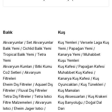
Balık
Kuş
Akvaryumlar
/
Set Akvaryumlar
Kuş Yemleri
/
Versele Laga Kuş
Balık Yemi
/
Cichlid Balık Yemi
Yemi
/
Papağan Yemi
/
Tropical Balık Yemi
/
Tetra
Kanarya Yemi
/
Muhabbet
Yemi
Kuşu Yemleri
Akvaryum Kumları
/
Bitki Kumu
Kuş Kafesi
/
Papağan Kafesi
Co2 Setleri
/
Akvaryum
Muhabbet Kuş Kafesi
/
Filtreleri
Kanarya Kuş Kafesi
/
Kuş
Eheim Dış Filtreler
/
Aquael Dış
Oyuncakları
/
Kuş Tünekleri
/
Filtreler
/
Fluval Dış Filtreler
Kuş Mamaları
Tetra Dış Filtreler
/
Tetra Isıtıcı
Kuş Aksesuarları
/
Kuş Krakeri
Filtre Malzemeleri
/
Akvaryum
Kuş Banyoluğu
/
Doğal Dal
Isıtıcı
/
Eheim Jager Isıtıcı
/
Darı