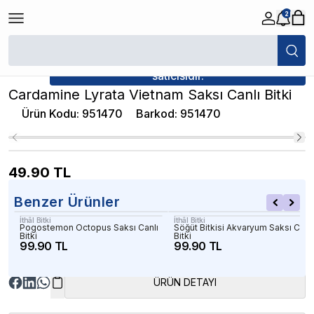
2
/
Canlı Bitkiler
/
Cardamine Lyrata Vietnam Saksı Canlı Bitki
★ Atakan Petshop,
İthâl Bitki yetkili
satıcısıdır.
Cardamine Lyrata Vietnam Saksı Canlı Bitki
Ürün Kodu
:
951470
Barkod
:
951470
49.90
TL
Benzer Ürünler
İthâl Bitki
İthâl Bitki
Pogostemon Octopus Saksı Canlı
Söğüt Bitkisi Akvaryum Saksı Canlı
Bitki
Bitki
99.90 TL
99.90 TL
ÜRÜN DETAYI