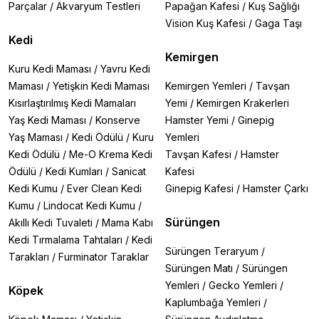
Parçalar
/
Akvaryum Testleri
Papağan Kafesi
/
Kuş Sağlığı
Vision Kuş Kafesi
/
Gaga Taşı
Kedi
Kemirgen
Kuru Kedi Maması
/
Yavru Kedi
Maması
/
Yetişkin Kedi Maması
Kemirgen Yemleri
/
Tavşan
Kısırlaştırılmış Kedi Mamaları
Yemi
/
Kemirgen Krakerleri
Yaş Kedi Maması
/
Konserve
Hamster Yemi
/
Ginepig
Yaş Maması
/
Kedi Ödülü
/
Kuru
Yemleri
Kedi Ödülü
/
Me-O Krema Kedi
Tavşan Kafesi
/
Hamster
Ödülü
/
Kedi Kumları
/
Sanicat
Kafesi
Kedi Kumu
/
Ever Clean Kedi
Ginepig Kafesi
/
Hamster Çarkı
Kumu
/
Lindocat Kedi Kumu
/
Sürüngen
Akıllı Kedi Tuvaleti
/
Mama Kabı
Kedi Tırmalama Tahtaları
/
Kedi
Sürüngen Teraryum
/
Tarakları
/
Furminator Taraklar
Sürüngen Matı
/
Sürüngen
Yemleri
/
Gecko Yemleri
/
Köpek
Kaplumbağa Yemleri
/