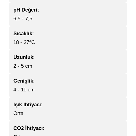
pH Değeri:
6,5 - 7,5
Sıcaklık:
18 - 27°C
Uzunluk:
2 - 5 cm
Genişlik:
4 - 11 cm
Işık İhtiyacı:
Orta
CO2 İhtiyacı: