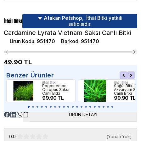
★ Atakan Petshop,
İthâl Bitki yetkili
satıcısıdır.
Cardamine Lyrata Vietnam Saksı Canlı Bitki
Ürün Kodu
:
951470
Barkod
:
951470
49.90
TL
Benzer Ürünler
İthâl Bitki
İthâl Bitki
Pogostemon
Söğüt Bitkisi
Octopus Saksı
Akvaryum Sak
Canlı Bitki
Canlı Bitki
99.90 TL
99.90 TL
ÜRÜN DETAYI
0.0
(
Yorum Yok
)