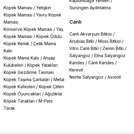
Kaplumbağa Yemleri
/
Köpek Maması
/
Yetişkin
Sürüngen Aydınlatma
Köpek Maması
/
Yavru Köpek
Canlı
Maması
Konserve Köpek Maması
/
Yaş
Canlı Akvaryum Bitkisi
/
Köpek Maması
/
Köpek Ödülü
Anubias Bitki
/
Moss Bitkisi
/
Köpek Kemik
/
Çelik Mama
Vitro Canlı Bitki
/
Zemin Bitki
/
Kabı
Salyangoz
/
Elma Salyangoz
Köpek Mama Kabı
/
Ahşap
Karides
/
Canlı Karides
/
Kulübeleri
/
Köpek Yatakları
Kerevit
Köpek Gezdirme Tasması
Nerite Salyangoz
/
Axolotl
Köpek Taşıma Çantaları
/
Metal
Köpek Kafesleri
/
Köpek Çitleri
Köpek Oyuncakları
/
Ağızlıklar
Köpek Tarakları
/
M-Pets
Tarak