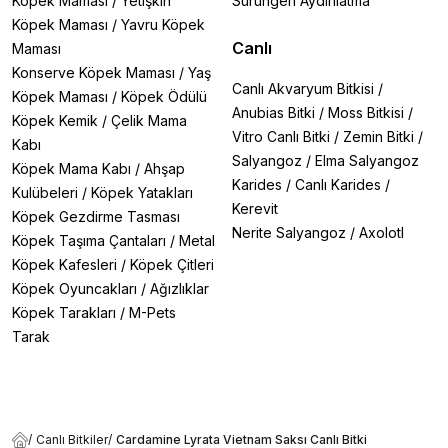
Köpek Maması
/
Yetişkin
Sürüngen Aydınlatma
Köpek Maması
/
Yavru Köpek
Canlı
Maması
Konserve Köpek Maması
/
Yaş
Canlı Akvaryum Bitkisi
/
Köpek Maması
/
Köpek Ödülü
Anubias Bitki
/
Moss Bitkisi
/
Köpek Kemik
/
Çelik Mama
Vitro Canlı Bitki
/
Zemin Bitki
/
Kabı
Salyangoz
/
Elma Salyangoz
Köpek Mama Kabı
/
Ahşap
Karides
/
Canlı Karides
/
Kulübeleri
/
Köpek Yatakları
Kerevit
Köpek Gezdirme Tasması
Nerite Salyangoz
/
Axolotl
Köpek Taşıma Çantaları
/
Metal
Köpek Kafesleri
/
Köpek Çitleri
Köpek Oyuncakları
/
Ağızlıklar
Köpek Tarakları
/
M-Pets
Tarak
/
Canlı Bitkiler
/
Cardamine Lyrata Vietnam Saksı Canlı Bitki