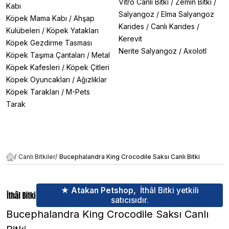
Vitro Canlı Bitki
/
Zemin Bitki
/
Kabı
Salyangoz
/
Elma Salyangoz
Köpek Mama Kabı
/
Ahşap
Karides
/
Canlı Karides
/
Kulübeleri
/
Köpek Yatakları
Kerevit
Köpek Gezdirme Tasması
Nerite Salyangoz
/
Axolotl
Köpek Taşıma Çantaları
/
Metal
Köpek Kafesleri
/
Köpek Çitleri
Köpek Oyuncakları
/
Ağızlıklar
Köpek Tarakları
/
M-Pets
Tarak
/
Canlı Bitkiler
/
Bucephalandra King Crocodile Saksı Canlı Bitki
★ Atakan Petshop,
İthâl Bitki yetkili
satıcısıdır.
Bucephalandra King Crocodile Saksı Canlı