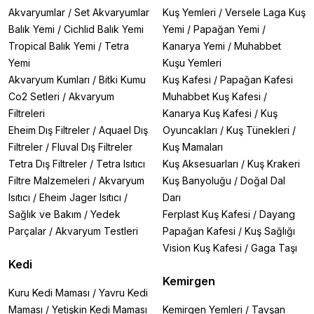
Akvaryumlar
/
Set Akvaryumlar
Kuş Yemleri
/
Versele Laga Kuş
Balık Yemi
/
Cichlid Balık Yemi
Yemi
/
Papağan Yemi
/
Tropical Balık Yemi
/
Tetra
Kanarya Yemi
/
Muhabbet
Yemi
Kuşu Yemleri
Akvaryum Kumları
/
Bitki Kumu
Kuş Kafesi
/
Papağan Kafesi
Co2 Setleri
/
Akvaryum
Muhabbet Kuş Kafesi
/
Filtreleri
Kanarya Kuş Kafesi
/
Kuş
Eheim Dış Filtreler
/
Aquael Dış
Oyuncakları
/
Kuş Tünekleri
/
Filtreler
/
Fluval Dış Filtreler
Kuş Mamaları
Tetra Dış Filtreler
/
Tetra Isıtıcı
Kuş Aksesuarları
/
Kuş Krakeri
Filtre Malzemeleri
/
Akvaryum
Kuş Banyoluğu
/
Doğal Dal
Isıtıcı
/
Eheim Jager Isıtıcı
/
Darı
Sağlık ve Bakım
/
Yedek
Ferplast Kuş Kafesi
/
Dayang
Parçalar
/
Akvaryum Testleri
Papağan Kafesi
/
Kuş Sağlığı
Vision Kuş Kafesi
/
Gaga Taşı
Kedi
Kemirgen
Kuru Kedi Maması
/
Yavru Kedi
Maması
/
Yetişkin Kedi Maması
Kemirgen Yemleri
/
Tavşan