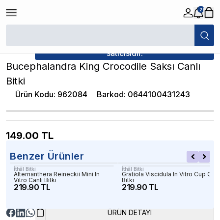
2
/
Canlı Bitkiler
/
Bucephalandra King Crocodile Saksı Canlı Bitki
★ Atakan Petshop,
İthâl Bitki yetkili
satıcısıdır.
Bucephalandra King Crocodile Saksı Canlı
Bitki
Ürün Kodu
:
962084
Barkod
:
0644100431243
149.00
TL
Benzer Ürünler
İthâl Bitki
İthâl Bitki
Alternanthera Reineckii Mini In
Gratiola Viscidula In Vitro Cup Canl
Vitro Canlı Bitki
Bitki
219.90 TL
219.90 TL
ÜRÜN DETAYI