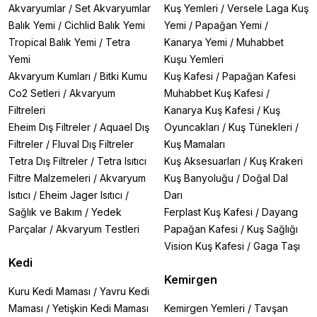
Akvaryumlar
/
Set Akvaryumlar
Kuş Yemleri
/
Versele Laga Kuş
Balık Yemi
/
Cichlid Balık Yemi
Yemi
/
Papağan Yemi
/
Tropical Balık Yemi
/
Tetra
Kanarya Yemi
/
Muhabbet
Yemi
Kuşu Yemleri
Akvaryum Kumları
/
Bitki Kumu
Kuş Kafesi
/
Papağan Kafesi
Co2 Setleri
/
Akvaryum
Muhabbet Kuş Kafesi
/
Filtreleri
Kanarya Kuş Kafesi
/
Kuş
Eheim Dış Filtreler
/
Aquael Dış
Oyuncakları
/
Kuş Tünekleri
/
Filtreler
/
Fluval Dış Filtreler
Kuş Mamaları
Tetra Dış Filtreler
/
Tetra Isıtıcı
Kuş Aksesuarları
/
Kuş Krakeri
Filtre Malzemeleri
/
Akvaryum
Kuş Banyoluğu
/
Doğal Dal
Isıtıcı
/
Eheim Jager Isıtıcı
/
Darı
Sağlık ve Bakım
/
Yedek
Ferplast Kuş Kafesi
/
Dayang
Parçalar
/
Akvaryum Testleri
Papağan Kafesi
/
Kuş Sağlığı
Vision Kuş Kafesi
/
Gaga Taşı
Kedi
Kemirgen
Kuru Kedi Maması
/
Yavru Kedi
Maması
/
Yetişkin Kedi Maması
Kemirgen Yemleri
/
Tavşan