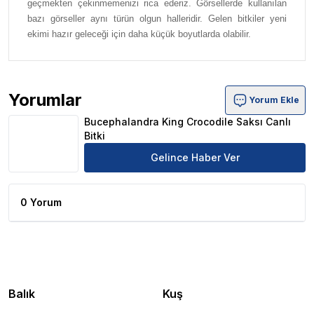
geçmekten çekinmemenizi rica ederiz. Görsellerde kullanılan
bazı görseller aynı türün olgun halleridir. Gelen bitkiler yeni
ekimi hazır geleceği için daha küçük boyutlarda olabilir.
Yorumlar
Yorum Ekle
Bucephalandra King Crocodile Saksı Canlı Bitki Ürün Yor
Bucephalandra King Crocodile Saksı Canlı
Bitki
Gelince Haber Ver
0 Yorum
Balık
Kuş