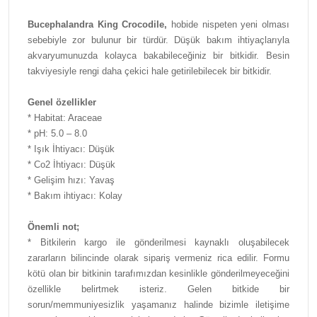
Bucephalandra King Crocodile,
hobide nispeten yeni olması
sebebiyle zor bulunur bir türdür. Düşük bakım ihtiyaçlarıyla
akvaryumunuzda kolayca bakabileceğiniz bir bitkidir. Besin
takviyesiyle rengi daha çekici hale getirilebilecek bir bitkidir.
Genel özellikler
* Habitat: Araceae
* pH: 5.0 – 8.0
* Işık İhtiyacı: Düşük
* Co2 İhtiyacı: Düşük
* Gelişim hızı: Yavaş
* Bakım ihtiyacı: Kolay
Önemli not;
* Bitkilerin kargo ile gönderilmesi kaynaklı oluşabilecek
zararların bilincinde olarak sipariş vermeniz rica edilir. Formu
kötü olan bir bitkinin tarafımızdan kesinlikle gönderilmeyeceğini
özellikle belirtmek isteriz. Gelen bitkide bir
sorun/memmuniyesizlik yaşamanız halinde bizimle iletişime