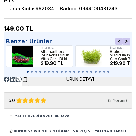
Bitki
Ürün Kodu
:
962084
Barkod
:
0644100431243
149.00
TL
Benzer Ürünler
İthâl Bitki
İthâl Bitki
Alternanthera
Gratiola
Reineckii Mini In
Viscidula In Vit
Vitro Canlı Bitki
Cup Canlı Bitki
219.90 TL
219.90 TL
ÜRÜN DETAYI
5.0
(
3 Yorum
)
799 TL ÜZERİ KARGO BEDAVA
BONUS ve WORLD KREDİ KARTINA PEŞİN FİYATINA 3 TAKSİT