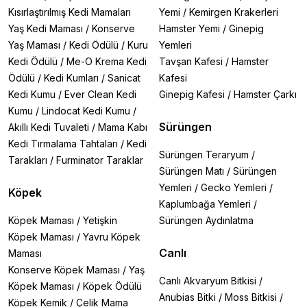
Kısırlaştırılmış Kedi Mamaları
Yemi
/
Kemirgen Krakerleri
Yaş Kedi Maması
/
Konserve
Hamster Yemi
/
Ginepig
Yaş Maması
/
Kedi Ödülü
/
Kuru
Yemleri
Kedi Ödülü
/
Me-O Krema Kedi
Tavşan Kafesi
/
Hamster
Ödülü
/
Kedi Kumları
/
Sanicat
Kafesi
Kedi Kumu
/
Ever Clean Kedi
Ginepig Kafesi
/
Hamster Çarkı
Kumu
/
Lindocat Kedi Kumu
/
Sürüngen
Akıllı Kedi Tuvaleti
/
Mama Kabı
Kedi Tırmalama Tahtaları
/
Kedi
Sürüngen Teraryum
/
Tarakları
/
Furminator Taraklar
Sürüngen Matı
/
Sürüngen
Yemleri
/
Gecko Yemleri
/
Köpek
Kaplumbağa Yemleri
/
Köpek Maması
/
Yetişkin
Sürüngen Aydınlatma
Köpek Maması
/
Yavru Köpek
Canlı
Maması
Konserve Köpek Maması
/
Yaş
Canlı Akvaryum Bitkisi
/
Köpek Maması
/
Köpek Ödülü
Anubias Bitki
/
Moss Bitkisi
/
Köpek Kemik
/
Çelik Mama