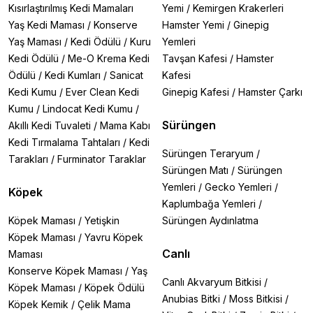
Kısırlaştırılmış Kedi Mamaları
Yemi
/
Kemirgen Krakerleri
Yaş Kedi Maması
/
Konserve
Hamster Yemi
/
Ginepig
Yaş Maması
/
Kedi Ödülü
/
Kuru
Yemleri
Kedi Ödülü
/
Me-O Krema Kedi
Tavşan Kafesi
/
Hamster
Ödülü
/
Kedi Kumları
/
Sanicat
Kafesi
Kedi Kumu
/
Ever Clean Kedi
Ginepig Kafesi
/
Hamster Çarkı
Kumu
/
Lindocat Kedi Kumu
/
Sürüngen
Akıllı Kedi Tuvaleti
/
Mama Kabı
Kedi Tırmalama Tahtaları
/
Kedi
Sürüngen Teraryum
/
Tarakları
/
Furminator Taraklar
Sürüngen Matı
/
Sürüngen
Yemleri
/
Gecko Yemleri
/
Köpek
Kaplumbağa Yemleri
/
Köpek Maması
/
Yetişkin
Sürüngen Aydınlatma
Köpek Maması
/
Yavru Köpek
Canlı
Maması
Konserve Köpek Maması
/
Yaş
Canlı Akvaryum Bitkisi
/
Köpek Maması
/
Köpek Ödülü
Anubias Bitki
/
Moss Bitkisi
/
Köpek Kemik
/
Çelik Mama