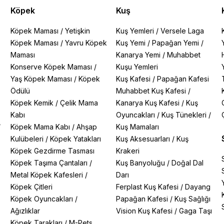
Köpek
Kuş
Köpek Maması
/
Yetişkin
Kuş Yemleri
/
Versele Laga
Köpek Maması
/
Yavru Köpek
Kuş Yemi
/
Papağan Yemi
/
Maması
Kanarya Yemi
/
Muhabbet
Konserve Köpek Maması
/
Kuşu Yemleri
Yaş Köpek Maması
/
Köpek
Kuş Kafesi
/
Papağan Kafesi
Ödülü
Muhabbet Kuş Kafesi
/
Köpek Kemik
/
Çelik Mama
Kanarya Kuş Kafesi
/
Kuş
Kabı
Oyuncakları
/
Kuş Tünekleri
/
/
Köpek Mama Kabı
/
Ahşap
Kuş Mamaları
Kulübeleri
/
Köpek Yatakları
Kuş Aksesuarları
/
Kuş
Köpek Gezdirme Tasması
Krakeri
Köpek Taşıma Çantaları
/
Kuş Banyoluğu
/
Doğal Dal
Metal Köpek Kafesleri
/
Darı
Köpek Çitleri
Ferplast Kuş Kafesi
/
Dayang
Köpek Oyuncakları
/
Papağan Kafesi
/
Kuş Sağlığı
Ağızlıklar
Vision Kuş Kafesi
/
Gaga Taşı
Köpek Tarakları
/
M-Pets