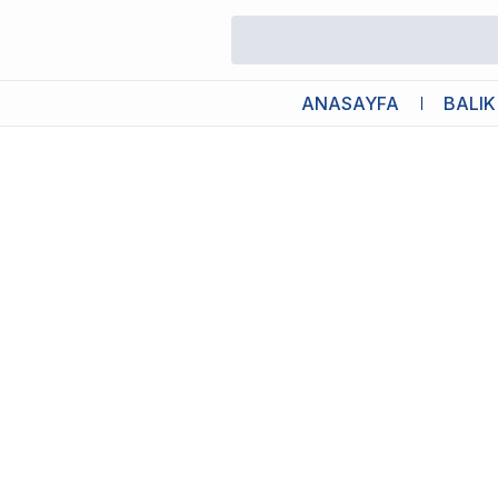
/
Akvaryum Arka Fon / Manzaralar
/
Brillant Kendinden Yapışkanlı
ANASAYFA
BALIK