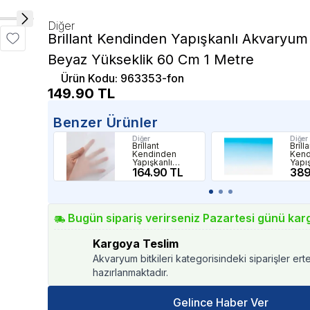
Diğer
Brillant Kendinden Yapışkanlı Akvaryum
Beyaz Yükseklik 60 Cm 1 Metre
Ürün Kodu
:
963353-fon
149.90
TL
Benzer Ürünler
Diğer
Diğer
Brillant
Brill
Kendinden
Kend
Yapışkanlı
Yapı
Akvaryum Arka
164.90 TL
Akva
389
Fon Kumlama 1
Fon 
Mt x 60 Cm
Mavi
Yüks
Cm 1
Bugün sipariş verirseniz Pazartesi günü kar
Kargoya Teslim
Akvaryum bitkileri kategorisindeki siparişler ert
hazırlanmaktadır.
Gelince Haber Ver