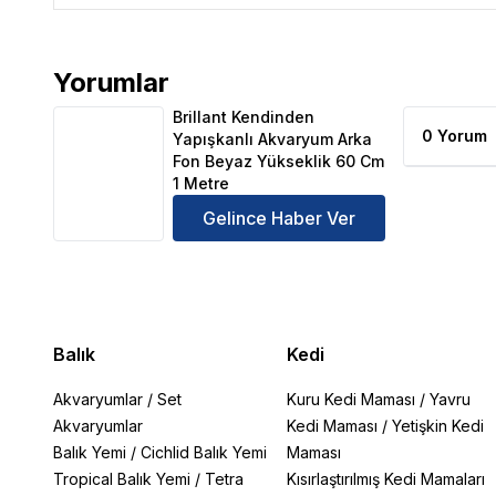
Yorumlar
Brillant Kendinden Yapışkanlı Akvaryum Arka Fon B
Brillant Kendinden
0 Yorum
Yapışkanlı Akvaryum Arka
Fon Beyaz Yükseklik 60 Cm
1 Metre
Gelince Haber Ver
Balık
Kedi
Akvaryumlar
/
Set
Kuru Kedi Maması
/
Yavru
Akvaryumlar
Kedi Maması
/
Yetişkin Kedi
Balık Yemi
/
Cichlid Balık Yemi
Maması
Tropical Balık Yemi
/
Tetra
Kısırlaştırılmış Kedi Mamaları