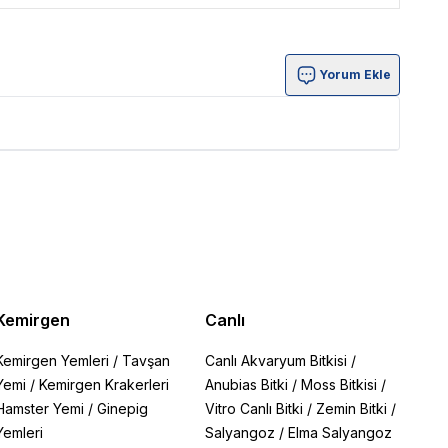
Yorum Ekle
Kemirgen
Canlı
Kemirgen Yemleri
/
Tavşan
Canlı Akvaryum Bitkisi
/
Yemi
/
Kemirgen Krakerleri
Anubias Bitki
/
Moss Bitkisi
/
Hamster Yemi
/
Ginepig
Vitro Canlı Bitki
/
Zemin Bitki
/
Yemleri
Salyangoz
/
Elma Salyangoz