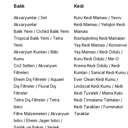
Balık
Kedi
Akvaryumlar
/
Set
Kuru Kedi Maması
/
Yavru
Akvaryumlar
Kedi Maması
/
Yetişkin Kedi
Balık Yemi
/
Cichlid Balık Yemi
Maması
Tropical Balık Yemi
/
Tetra
Kısırlaştırılmış Kedi Mamaları
Yemi
Yaş Kedi Maması
/
Konserve
Akvaryum Kumları
/
Bitki
Yaş Maması
/
Kedi Ödülü
/
Kumu
Kuru Kedi Ödülü
/
Me-O
Co2 Setleri
/
Akvaryum
Krema Kedi Ödülü
/
Kedi
Filtreleri
Kumları
/
Sanicat Kedi Kumu
Eheim Dış Filtreler
/
Aquael
Ever Clean Kedi Kumu
/
Dış Filtreler
/
Fluval Dış
Lindocat Kedi Kumu
/
Akıllı
Filtreler
Kedi Tuvaleti
/
Mama Kabı
Tetra Dış Filtreler
/
Tetra
Kedi Tırmalama Tahtaları
/
Isıtıcı
Kedi Tarakları
/
Furminator
Filtre Malzemeleri
/
Akvaryum
Taraklar
Isıtıcı
/
Eheim Jager Isıtıcı
/
Sağlık ve Bakım
/
Yedek