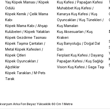
Yaş Köpek Maması
/
Köpek
Kuş Kafesi
/
Papağan Kafesi
Ödülü
Muhabbet Kuş Kafesi
/
Köpek Kemik
/
Çelik Mama
Kanarya Kuş Kafesi
/
Kuş
Kabı
Oyuncakları
/
Kuş Tünekleri
/
/
Köpek Mama Kabı
/
Ahşap
Kuş Mamaları
Kulübeleri
/
Köpek Yatakları
Kuş Aksesuarları
/
Kuş
Köpek Gezdirme Tasması
Krakeri
Köpek Taşıma Çantaları
/
Kuş Banyoluğu
/
Doğal Dal
Metal Köpek Kafesleri
/
Darı
Köpek Çitleri
Ferplast Kuş Kafesi
/
Dayang
Köpek Oyuncakları
/
Papağan Kafesi
/
Kuş Sağlığı
Ağızlıklar
Vision Kuş Kafesi
/
Gaga Taşı
Köpek Tarakları
/
M-Pets
Tarak
 Akvaryum Arka Fon Beyaz Yükseklik 60 Cm 1 Metre