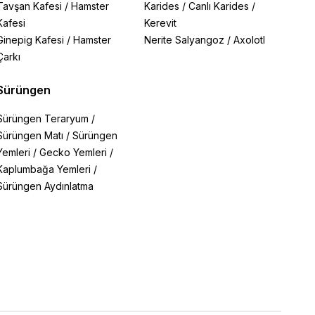
Tavşan Kafesi
/
Hamster
Karides
/
Canlı Karides
/
Kafesi
Kerevit
Ginepig Kafesi
/
Hamster
Nerite Salyangoz
/
Axolotl
Çarkı
Sürüngen
Sürüngen Teraryum
/
Sürüngen Matı
/
Sürüngen
Yemleri
/
Gecko Yemleri
/
Kaplumbağa Yemleri
/
Sürüngen Aydınlatma