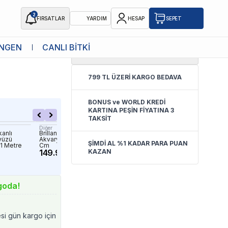
2
FIRSATLAR
YARDIM
HESAP
SEPET
NGEN
CANLI BİTKİ
4.8
(
17 Yorum
)
 Arka Fon
799 TL ÜZERİ KARGO BEDAVA
BONUS ve WORLD KREDİ
KARTINA PEŞİN FİYATINA 3
TAKSİT
Diğer
Diğer
kanlı
Brillant Kendinden Yapışkanlı
Brillant Kendinden Yapışka
yüzü
Akvaryum Arka Fon Mavi 1 Mt x 60
Akvaryum Arka Fon Siyah
ŞİMDİ AL %1 KADAR PARA PUAN
1 Metre
Cm
Cm
149.90 TL
KAZAN
149.90 TL
goda!
esi gün kargo için