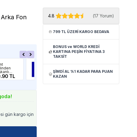
4.8
(
17 Yorum
)
 Arka Fon
799 TL ÜZERİ KARGO BEDAVA
BONUS ve WORLD KREDİ
KARTINA PEŞİN FİYATINA 3
TAKSİT
Diğer
Diğe
ant
Brillant
Bril
inden
Kendinden
Ke
ŞİMDİ AL %1 KADAR PARA PUAN
şkanlı
Yapışkanlı
Yap
ryum Arka
.90 TL
Akvaryum Arka
149.90 TL
Akv
14
KAZAN
Gökyüzü
Fon Mavi 1 Mt x
Fon
si
60 Cm
Mt
eklik 60
 Metre
goda!
esi gün kargo için