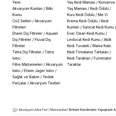
Yemi
Yaş Kedi Maması
/
Konserve
Akvaryum Kumları
/
Bitki
Yaş Maması
/
Kedi Ödülü
/
Kumu
Kuru Kedi Ödülü
/
Me-O
Co2 Setleri
/
Akvaryum
Krema Kedi Ödülü
/
Kedi
Filtreleri
Kumları
/
Sanicat Kedi Kumu
Eheim Dış Filtreler
/
Aquael
Ever Clean Kedi Kumu
/
Dış Filtreler
/
Fluval Dış
Lindocat Kedi Kumu
/
Akıllı
Filtreler
Kedi Tuvaleti
/
Mama Kabı
Tetra Dış Filtreler
/
Tetra
Kedi Tırmalama Tahtaları
/
Isıtıcı
Kedi Tarakları
/
Furminator
Filtre Malzemeleri
/
Akvaryum
Taraklar
Isıtıcı
/
Eheim Jager Isıtıcı
/
Sağlık ve Bakım
/
Yedek
Parçalar
/
Akvaryum Testleri
/
Akvaryum Arka Fon / Manzaralar
/
Brillant Kendinden Yapışkanlı