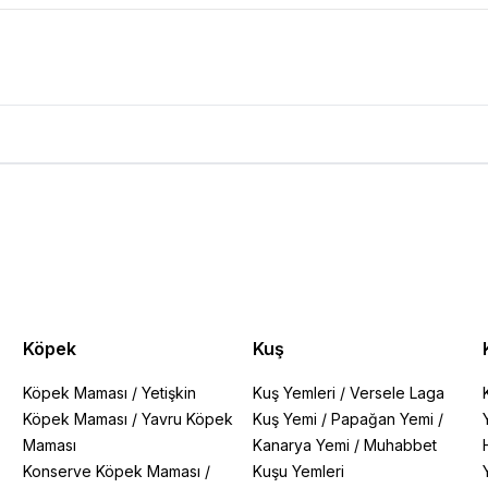
eyaz Yükseklik 60 Cm 1 Metre Ürün Yorumları
Köpek
Kuş
Köpek Maması
/
Yetişkin
Kuş Yemleri
/
Versele Laga
Köpek Maması
/
Yavru Köpek
Kuş Yemi
/
Papağan Yemi
/
Maması
Kanarya Yemi
/
Muhabbet
Konserve Köpek Maması
/
Kuşu Yemleri