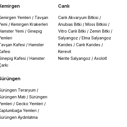
Kemirgen
Canlı
Kemirgen Yemleri
/
Tavşan
Canlı Akvaryum Bitkisi
/
Yemi
/
Kemirgen Krakerleri
Anubias Bitki
/
Moss Bitkisi
/
Hamster Yemi
/
Ginepig
Vitro Canlı Bitki
/
Zemin Bitki
/
Yemleri
Salyangoz
/
Elma Salyangoz
Tavşan Kafesi
/
Hamster
Karides
/
Canlı Karides
/
Kafesi
Kerevit
Ginepig Kafesi
/
Hamster
Nerite Salyangoz
/
Axolotl
Çarkı
Sürüngen
Sürüngen Teraryum
/
Sürüngen Matı
/
Sürüngen
Yemleri
/
Gecko Yemleri
/
Kaplumbağa Yemleri
/
Sürüngen Aydınlatma