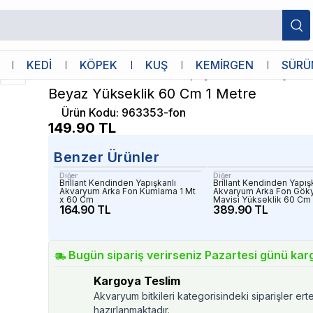
 Akvaryum Arka Fon Beyaz Yükseklik 60 Cm 1 Metre
Diğer
KEDİ
KÖPEK
KUŞ
KEMİRGEN
SÜRÜ
Brillant Kendinden Yapışkanlı Akvaryum
Beyaz Yükseklik 60 Cm 1 Metre
Ürün Kodu
:
963353-fon
149.90
TL
Benzer Ürünler
Diğer
Diğer
Brillant Kendinden Yapışkanlı
Brillant Kendinden Yapış
Akvaryum Arka Fon Kumlama 1 Mt
Akvaryum Arka Fon Gök
x 60 Cm
Mavisi Yükseklik 60 Cm 
164.90 TL
389.90 TL
Bugün sipariş verirseniz Pazartesi günü kar
Kargoya Teslim
Akvaryum bitkileri kategorisindeki siparişler ert
hazırlanmaktadır.