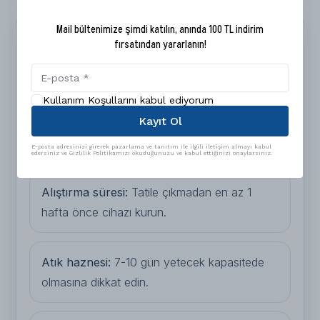
Mail bültenimize şimdi katılın, anında 100 TL indirim
3. Elektronik / Kendi Kendini
fırsatından yararlanın!
Temizleyen Kum Tuvaletleri
Kediler kirli kum kabını kullanmak istemeyebilir.
Kullanım Koşullarını kabul ediyorum
Otomatik kum tuvaletleri, kediniz tuvaleti
Kayıt Ol
kullandıktan sonra sensör yardımıyla kirli kumu
ayırır ve atık haznesine gönderir.
E-posta adresinizi girerek pazarlama ve tanıtım ile ilgili iletişim almayı kabul
edersiniz ve Gizlilik Politikamızı okuduğunuzu ve kabul ettiğinizi onaylarsınız.
Alıştırma süresi:
Tatile çıkmadan en az 1
hafta önce cihazı kurun.
Atık haznesi:
7-10 gün yetecek kapasitede
olmasına dikkat edin.