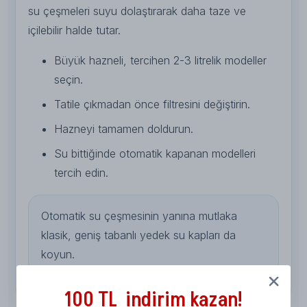
su çeşmeleri suyu dolaştırarak daha taze ve
içilebilir halde tutar.
Büyük hazneli, tercihen 2-3 litrelik modeller
seçin.
Tatile çıkmadan önce filtresini değiştirin.
Hazneyi tamamen doldurun.
Su bittiğinde otomatik kapanan modelleri
tercih edin.
Otomatik su çeşmesinin yanına mutlaka
klasik, geniş tabanlı yedek su kapları da
koyun.
100 TL indirim kazan!