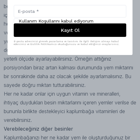
belirler. Ne kadar yem atarsanız atın, yaklaşık iki dakika
içerisinde ihtiyaç duydukları kadarını yerler. Fakat fazlası
Kullanım Koşullarını kabul ediyorum
her zaman için suyu kirleteceğinden yeteri kadar
Kayıt Ol
vermenizde fayda vardır. Ayrıca yemedikleri
kaplumbağa
yemleri
suda çok daha çabuk bozulurlar. Vereceğiniz
E-posta adresinizi girerek pazarlama ve tanıtım ile ilgili iletişim almayı kabul
edersiniz ve Gizlilik Politikamızı okuduğunuzu ve kabul ettiğinizi onaylarsınız.
doğru miktarı ise kalan yemden hesap ederek zamanla
yeterli ölçüde ayarlayabilirsiniz. Örneğin attığınız
porsiyondan biraz artan kalması durumunda yem miktarını
bir sonrakinde daha az olacak şekilde ayarlamalısınız. Bu
sayede doğru miktarı tutturabilirsiniz.
Her ne kadar onlar için uygun vitamin ve mineralleri,
ihtiyaç duydukları besin miktarlarını içeren yemler verilse de
bununla birlikte destekleyici
kaplumbağa vitaminleri
de
verebilirsiniz.
Verebileceğiniz diğer besinler
Kaplumbağanızı her ne kadar yem ile oluşturduğunuz bir