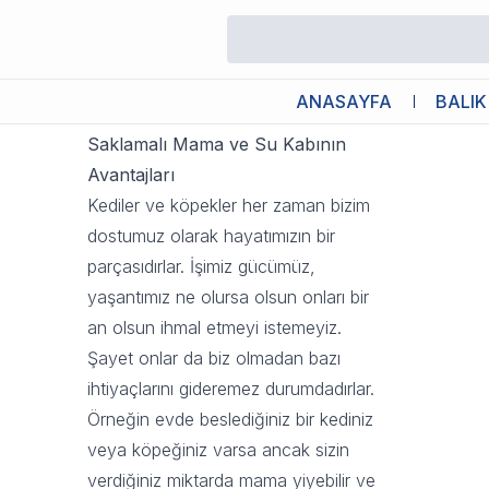
Saklamalı Mama ve Su Kabı Kull
3 Kasım 2023 09:02
ANASAYFA
BALIK
Saklamalı Mama ve Su Kabının
Avantajları
Kediler ve köpekler her zaman bizim
dostumuz olarak hayatımızın bir
parçasıdırlar. İşimiz gücümüz,
yaşantımız ne olursa olsun onları bir
an olsun ihmal etmeyi istemeyiz.
Şayet onlar da biz olmadan bazı
ihtiyaçlarını gideremez durumdadırlar.
Örneğin evde beslediğiniz bir kediniz
veya köpeğiniz varsa ancak sizin
verdiğiniz miktarda mama yiyebilir ve