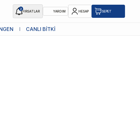
2
FIRSATLAR
YARDIM
HESAP
SEPET
NGEN
CANLI BİTKİ