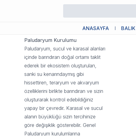
Paludaryum Kurulumu
18 Ekim 2023 14:13
ANASAYFA
BALIK
Paludaryum Kurulumu
Paludaryum, sucul ve karasal alanları
içinde barındıran doğal ortamı taklit
ederek bir ekosistem oluşturulan,
sanki su kenarındaymış gibi
hissettiren, teraryum ve akvaryum
özelliklerini birlikte barındıran ve sizin
oluşturarak kontrol edebildiğiniz
yapay bir çevredir. Karasal ve sucul
alanın büyüklüğü sizin tercihinize
göre değişiklik gösterebilir. Genel
Paludaryum kurulumlarına