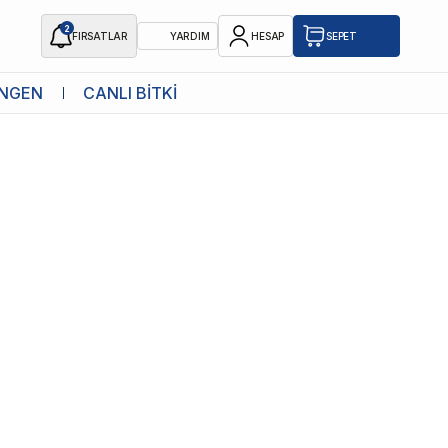
2
FIRSATLAR
YARDIM
HESAP
SEPET
NGEN
CANLI BİTKİ