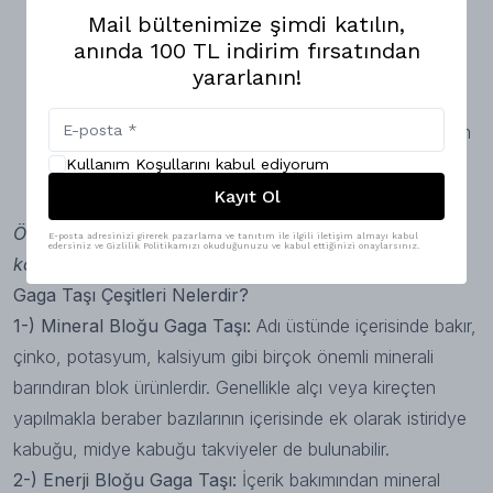
Törpüleme: Doğada bulunan kuşlar gagaları uzadıkça
Mail bültenimize şimdi katılın,
ağaç dallarına tırmanma gibi yolarla kendi gagalarını
anında 100 TL indirim fırsatından
törpüleyebilirler. Yine eve gelen bir kuş için kafeste bu
yararlanın!
tarz bir olanak sağlamak boynumuzun borcudur. Bu
noktada imdadımıza gaga taşları yetişir. Aksi halde bizim
kesmeye çalışmamız hem riskli hem de kuşlar için stres
Kullanım Koşullarını kabul ediyorum
vericidir.
Kayıt Ol
ÖNERİ: Dilerseniz birden çok türde gaga taşını aynı
E-posta adresinizi girerek pazarlama ve tanıtım ile ilgili iletişim almayı kabul
edersiniz ve Gizlilik Politikamızı okuduğunuzu ve kabul ettiğinizi onaylarsınız.
kafeste bulundurabilirsiniz.
Gaga Taşı Çeşitleri Nelerdir?
1-) Mineral Bloğu Gaga Taşı:
Adı üstünde içerisinde bakır,
çinko, potasyum, kalsiyum gibi birçok önemli minerali
barındıran blok ürünlerdir. Genellikle alçı veya kireçten
yapılmakla beraber bazılarının içerisinde ek olarak istiridye
kabuğu, midye kabuğu takviyeler de bulunabilir.
2-) Enerji Bloğu Gaga Taşı:
İçerik bakımından mineral