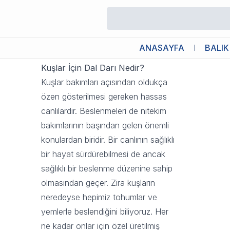
Kuşlarda Dal Darı Nedir?
20 Eylül 2023 11:15
ANASAYFA
BALIK
Kuşlar İçin Dal Darı Nedir?
Kuşlar bakımları açısından oldukça
özen gösterilmesi gereken hassas
canlılardır. Beslenmeleri de nitekim
bakımlarının başından gelen önemli
konulardan biridir. Bir canlının sağlıklı
bir hayat sürdürebilmesi de ancak
sağlıklı bir beslenme düzenine sahip
olmasından geçer. Zira kuşların
neredeyse hepimiz tohumlar ve
yemlerle beslendiğini biliyoruz. Her
ne kadar onlar için özel üretilmiş