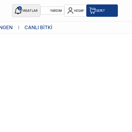
2
FIRSATLAR
YARDIM
HESAP
SEPET
NGEN
CANLI BİTKİ