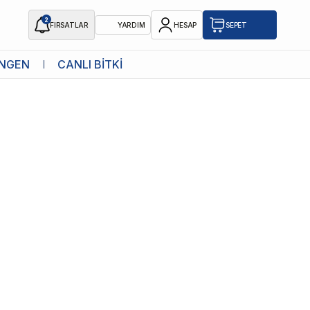
2
FIRSATLAR
YARDIM
HESAP
SEPET
NGEN
CANLI BİTKİ