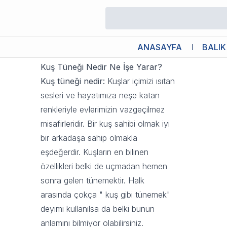
Kuş Tüneği Kullanımı
20 Eylül 2023 12:52
ANASAYFA
BALIK
Kuş Tüneği Nedir Ne İşe Yarar?
Kuş tüneği nedir:
Kuşlar içimizi ısıtan
sesleri ve hayatımıza neşe katan
renkleriyle evlerimizin vazgeçilmez
misafirleridir. Bir kuş sahibi olmak iyi
bir arkadaşa sahip olmakla
eşdeğerdir. Kuşların en bilinen
özellikleri belki de uçmadan hemen
sonra gelen tünemektir. Halk
arasında çokça " kuş gibi tünemek"
deyimi kullanılsa da belki bunun
anlamını bilmiyor olabilirsiniz.