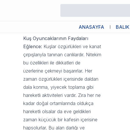
Kuş Oyuncakları
20 Eylül 2023 11:19
ANASAYFA
BALIK
Kuş Oyuncaklarının Faydaları
Eğlence:
Kuşlar özgürlükleri ve kanat
çırpışlarıyla tanınan canlılardır. Nitekim
bu özellikleri ile dikkatleri de
üzerlerine çekmeyi başarırlar. Her
zaman özgürlükleri içerisinde daldan
dala konma, yiyecek toplama gibi
hareketli aktiviteleri vardır. Zira her ne
kadar doğal ortamlarında oldukça
hareketli olsalar da eve geldikleri
zaman küçücük bir kafesin içerisine
hapsolurlar. Bu alan darlığı ve