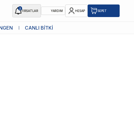
2
FIRSATLAR
YARDIM
HESAP
SEPET
NGEN
CANLI BİTKİ