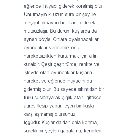
eğlence ihtiyacı giderek körelmiş olur.
Unutmayın ki uzun süre bir şey ile
meşgul olmayan her canlı giderek
mutsuzlaşır. Bu durum kuşlarda da
aynen böyle. Onlara oyalanacakları
oyuncaklar vermemiz onu
hareketsizlikten kurtarmak için altın
kuraldır. Çeşit çeşit türde, renkte ve
işlevde olan oyuncaklar kuşların
hareket ve eğlence ihtiyacını da
gidermiş olur. Bu sayede sıkıntıdan bir
türlü susmayarak çığlık atan, gittikçe
agresifleşip yabanileşen bir kuşla
karşılaşmamış olursunuz.
İçgüdü:
Kuşlar daldan dala konma,
sürekli bir şeyleri gagalama, kendileri