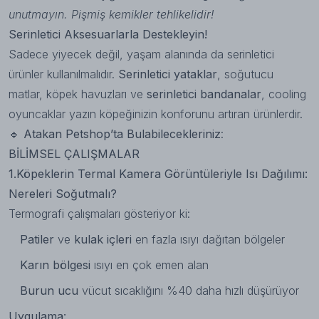
unutmayın. Pişmiş kemikler tehlikelidir!
Serinletici Aksesuarlarla Destekleyin!
Sadece yiyecek değil, yaşam alanında da serinletici
ürünler kullanılmalıdır.
Serinletici yataklar
,
soğutucu
matlar,
köpek havuzları
ve
serinletici bandanalar
,
cooling
oyuncaklar
yazın köpeğinizin konforunu artıran ürünlerdir.
🔹
Atakan Petshop’ta Bulabilecekleriniz
:
BİLİMSEL ÇALIŞMALAR
1.Köpeklerin Termal Kamera Görüntüleriyle Isı Dağılımı:
Nereleri Soğutmalı?
Termografi çalışmaları gösteriyor ki:
Patiler
ve
kulak içleri
en fazla ısıyı dağıtan bölgeler
Karın bölgesi
ısıyı en çok emen alan
Burun ucu
vücut sıcaklığını %40 daha hızlı düşürüyor
Uygulama: