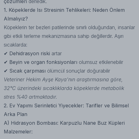
çözümleri
derledik.
1. Köpeklerde Isı Stresinin Tehlikeleri: Neden Önlem
Almalıyız?
Köpeklerin ter bezleri patilerinde sınırlı olduğundan, insanlar
gibi etkili terleme mekanizmasına sahip değillerdir. Aşırı
sıcaklarda:
✔
Dehidrasyon riski
artar
✔
Beyin ve organ fonksiyonları
olumsuz etkilenebilir
✔
Sıcak çarpması
ölümcül sonuçlar doğurabilir
Veteriner Hekim Ayşe Kaya'nın araştırmasına göre,
32°C üzerindeki sıcaklıklarda köpeklerde metabolik
stres %40 artmaktadır.
2. Ev Yapımı Serinletici Yiyecekler: Tarifler ve Bilimsel
Arka Plan
A) Hidrasyon Bombası: Karpuzlu Nane Buz Küpleri
Malzemeler: