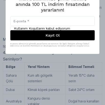
anında 100 TL indirim fırsatından
Firavun köpekleri
için Nil kıyısında kazılan kum yatakları
yararlanın!
Roma İmparatorluğu'nda
mermer zeminlerde uyutulan
av köpekleri
Kullanım Koşullarını kabul ediyorum
Osmanlı'da
gül suyu ve nane karışımlı buz terapileri
Kayıt Ol
Modern Uyarlama:
Mermer plakalar ve aromaterapili
E-posta adresinizi girerek pazarlama ve tanıtım ile ilgili iletişim almayı kabul
spreyler
edersiniz ve Gizlilik Politikamızı okuduğunuzu ve kabul ettiğinizi onaylarsınız.
4. Dünyanın En Sıcak 5 Bölgesinde Köpekler Nasıl
Serinliyor?
Bölge
Yerel Yöntem
Bilimsel Temeli
Sahara
Kum altı gölgelik
Yeraltı 15°C daha
Çölü
sistemleri
serin
Dubai
Klimalı köpek parkları
Sabit 24°C ortam
Kanguru derisi
Avustralya
Doğal hava kanalları
yataklar