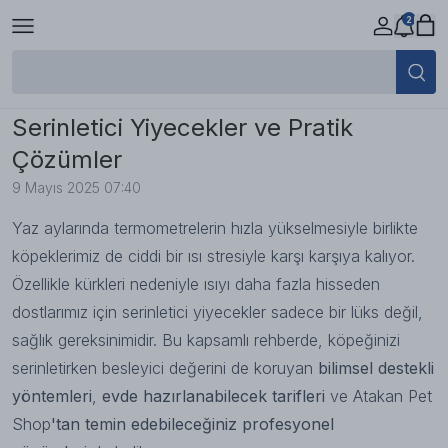
2
Köpeklerde Yaz Sıcaklarıyla Başa
Çıkmanın Lezzetli Yolu: Etkili
Serinletici Yiyecekler ve Pratik
Çözümler
9 Mayıs 2025 07:40
Yaz aylarında termometrelerin hızla yükselmesiyle birlikte
köpeklerimiz de ciddi bir ısı stresiyle karşı karşıya kalıyor.
Özellikle kürkleri nedeniyle ısıyı daha fazla hisseden
dostlarımız için serinletici yiyecekler sadece bir lüks değil,
sağlık gereksinimidir. Bu kapsamlı rehberde, köpeğinizi
serinletirken besleyici değerini de koruyan
bilimsel destekli
yöntemleri
,
evde hazırlanabilecek tarifleri
ve
Atakan Pet
Shop
'tan temin edebileceğiniz profesyonel