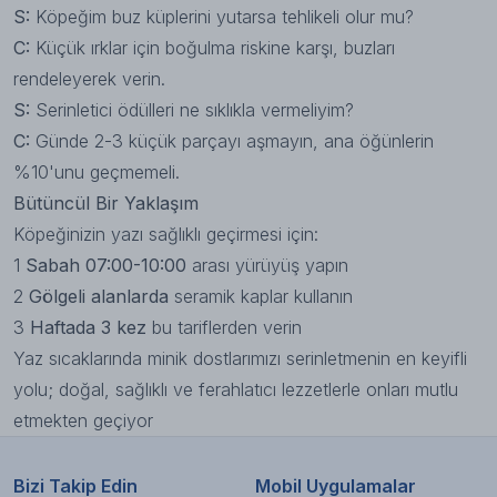
S:
Köpeğim buz küplerini yutarsa tehlikeli olur mu?
C:
Küçük ırklar için boğulma riskine karşı, buzları
rendeleyerek verin.
S:
Serinletici ödülleri ne sıklıkla vermeliyim?
C:
Günde 2-3 küçük parçayı aşmayın, ana öğünlerin
%10'unu geçmemeli.
Bütüncül Bir Yaklaşım
Köpeğinizin yazı sağlıklı geçirmesi için:
1
Sabah 07:00-10:00
arası yürüyüş yapın
2
Gölgeli alanlarda
seramik kaplar kullanın
3
Haftada 3 kez
bu tariflerden verin
Yaz sıcaklarında minik dostlarımızı serinletmenin en keyifli
yolu; doğal, sağlıklı ve ferahlatıcı lezzetlerle onları mutlu
etmekten geçiyor
Bizi Takip Edin
Mobil Uygulamalar