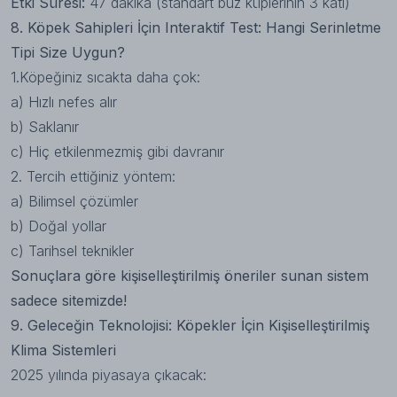
Etki Süresi:
47 dakika (standart buz küplerinin 3 katı)
8. Köpek Sahipleri İçin Interaktif Test: Hangi Serinletme
Tipi Size Uygun?
1.Köpeğiniz sıcakta daha çok:
a) Hızlı nefes alır
b) Saklanır
c) Hiç etkilenmezmiş gibi davranır
2. Tercih ettiğiniz yöntem:
a) Bilimsel çözümler
b) Doğal yollar
c) Tarihsel teknikler
Sonuçlara göre kişiselleştirilmiş öneriler sunan sistem
sadece sitemizde!
9. Geleceğin Teknolojisi: Köpekler İçin Kişiselleştirilmiş
Klima Sistemleri
2025 yılında piyasaya çıkacak: