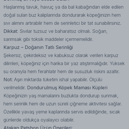
Haşlanmış tavuk, havuç ya da bal kabağından elde edilen
doğal suları buz kalıplarında dondurarak köpeğinizin hem
sıvı alımını artırabilir hem de serinletici bir tat sunabilirsiniz.
Dikkat
: Sıvılar tuzsuz ve baharatsız olmalı. Soğan,
sarımsak gibi toksik maddeler içermemelidir.
Karpuz – Doğanın Tatlı Serinliği
Şekersiz, çekirdeksiz ve kabuksuz olarak verilen karpuz
dilimleri, köpeğiniz için harika bir yaz atıştırmalığıdır. Yüksek
su oranıyla hem ferahlatır hem de susuzluk riskini azaltır.
Not
: Aşırı miktarda tüketim ishal yapabilir. Ölçülü
verilmelidir.
Dondurulmuş Köpek Maması Küpleri
Köpeğinizin yaş mamalarını buzlukta dondurup sunmak,
hem serinlik hem de uzun süreli çiğneme aktivitesi sağlar.
Özellikle
yavaş yeme kaplarında
servis edildiğinde, sıcak
günlerde oldukça oyalayıcı olabilir.
Atakan Petshop Ürün Önerileri
: