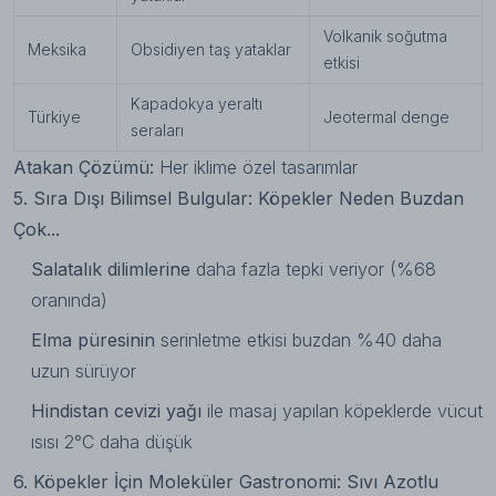
Volkanik soğutma
Meksika
Obsidiyen taş yataklar
etkisi
Kapadokya yeraltı
Türkiye
Jeotermal denge
seraları
Atakan Çözümü:
Her iklime özel tasarımlar
5. Sıra Dışı Bilimsel Bulgular: Köpekler Neden Buzdan
Çok...
Salatalık dilimlerine
daha fazla tepki veriyor (%68
oranında)
Elma püresinin
serinletme etkisi buzdan %40 daha
uzun sürüyor
Hindistan cevizi yağı
ile masaj yapılan köpeklerde vücut
ısısı 2°C daha düşük
6. Köpekler İçin Moleküler Gastronomi: Sıvı Azotlu