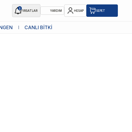
2
FIRSATLAR
YARDIM
HESAP
SEPET
NGEN
CANLI BİTKİ